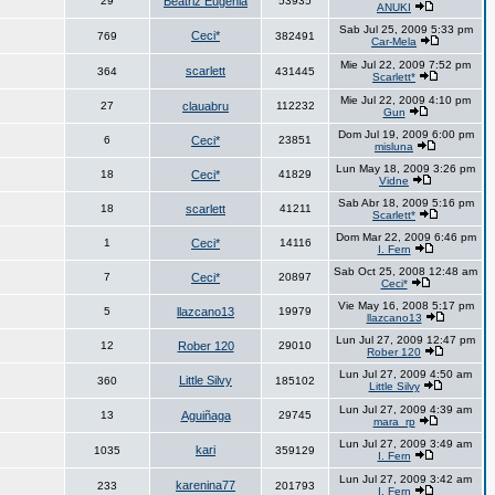
29
Beatriz Eugenia
53935
ANUKI
Sab Jul 25, 2009 5:33 pm
Ceci*
769
382491
Car-Mela
Mie Jul 22, 2009 7:52 pm
scarlett
364
431445
Scarlett*
Mie Jul 22, 2009 4:10 pm
27
clauabru
112232
Gun
Dom Jul 19, 2009 6:00 pm
6
Ceci*
23851
misluna
Lun May 18, 2009 3:26 pm
18
Ceci*
41829
Vidne
Sab Abr 18, 2009 5:16 pm
18
scarlett
41211
Scarlett*
Dom Mar 22, 2009 6:46 pm
1
Ceci*
14116
I. Fern
Sab Oct 25, 2008 12:48 am
7
Ceci*
20897
Ceci*
Vie May 16, 2008 5:17 pm
5
llazcano13
19979
llazcano13
Lun Jul 27, 2009 12:47 pm
12
Rober 120
29010
Rober 120
Lun Jul 27, 2009 4:50 am
Little Silvy
360
185102
Little Silvy
Lun Jul 27, 2009 4:39 am
13
Aguiñaga
29745
mara_rp
Lun Jul 27, 2009 3:49 am
kari
1035
359129
I. Fern
Lun Jul 27, 2009 3:42 am
karenina77
233
201793
I. Fern