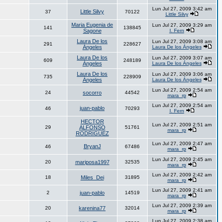
Lun Jul 27, 2009 3:42 am
Little Silvy
37
70122
Little Silvy
Maria Eugenia de
Lun Jul 27, 2009 3:29 am
141
138845
Sagone
I. Fern
Laura De los
Lun Jul 27, 2009 3:08 am
291
228627
Ángeles
Laura De los Ángeles
Laura De los
Lun Jul 27, 2009 3:07 am
609
248189
Ángeles
Laura De los Ángeles
Laura De los
Lun Jul 27, 2009 3:06 am
735
228909
Ángeles
Laura De los Ángeles
Lun Jul 27, 2009 2:54 am
24
socorro
44542
mara_rp
Lun Jul 27, 2009 2:54 am
juan-pablo
46
70293
I. Fern
HECTOR
Lun Jul 27, 2009 2:51 am
29
ALFONSO
51761
mara_rp
RODRIGUEZ
Lun Jul 27, 2009 2:47 am
BryanJ
46
67486
mara_rp
Lun Jul 27, 2009 2:45 am
20
mariposa1997
32535
mara_rp
Lun Jul 27, 2009 2:42 am
18
Miles_Dei
31895
mara_rp
Lun Jul 27, 2009 2:41 am
2
juan-pablo
14519
mara_rp
Lun Jul 27, 2009 2:39 am
20
karenina77
32014
mara_rp
Lun Jul 27, 2009 2:38 am