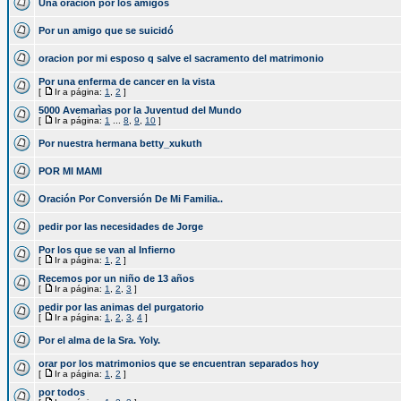
Una oracion por los amigos
Por un amigo que se suicidó
oracion por mi esposo q salve el sacramento del matrimonio
Por una enferma de cancer en la vista
[
Ir a página:
1
,
2
]
5000 Avemarìas por la Juventud del Mundo
[
Ir a página:
1
...
8
,
9
,
10
]
Por nuestra hermana betty_xukuth
POR MI MAMI
Oración Por Conversión De Mi Familia..
pedir por las necesidades de Jorge
Por los que se van al Infierno
[
Ir a página:
1
,
2
]
Recemos por un niño de 13 años
[
Ir a página:
1
,
2
,
3
]
pedir por las animas del purgatorio
[
Ir a página:
1
,
2
,
3
,
4
]
Por el alma de la Sra. Yoly.
orar por los matrimonios que se encuentran separados hoy
[
Ir a página:
1
,
2
]
por todos