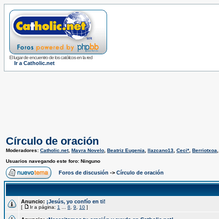
El lugar de encuentro de los católicos en la red
Ir a Catholic.net
Círculo de oración
Moderadores:
Catholic.net
,
Mayra Novelo
,
Beatriz Eugenia
,
llazcano13
,
Ceci*
,
Berriotxoa
Usuarios navegando este foro: Ninguno
Foros de discusión
->
Círculo de oración
Anuncio:
¡Jesús, yo confío en ti!
[
Ir a página:
1
...
8
,
9
,
10
]