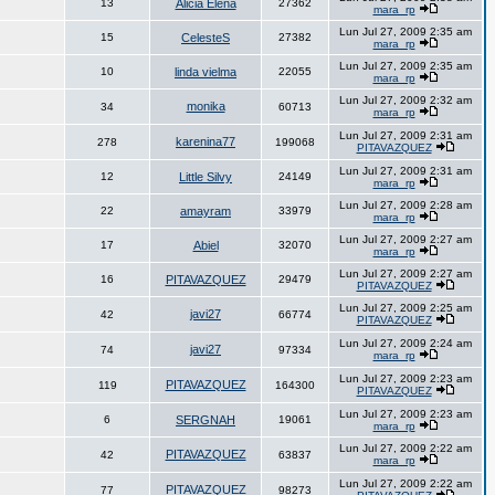
13
Alicia Elena
27362
mara_rp
Lun Jul 27, 2009 2:35 am
15
CelesteS
27382
mara_rp
Lun Jul 27, 2009 2:35 am
10
linda vielma
22055
mara_rp
Lun Jul 27, 2009 2:32 am
monika
34
60713
mara_rp
Lun Jul 27, 2009 2:31 am
karenina77
278
199068
PITAVAZQUEZ
Lun Jul 27, 2009 2:31 am
12
Little Silvy
24149
mara_rp
Lun Jul 27, 2009 2:28 am
22
amayram
33979
mara_rp
Lun Jul 27, 2009 2:27 am
17
Abiel
32070
mara_rp
Lun Jul 27, 2009 2:27 am
16
PITAVAZQUEZ
29479
PITAVAZQUEZ
Lun Jul 27, 2009 2:25 am
javi27
42
66774
PITAVAZQUEZ
Lun Jul 27, 2009 2:24 am
javi27
74
97334
mara_rp
Lun Jul 27, 2009 2:23 am
PITAVAZQUEZ
119
164300
PITAVAZQUEZ
Lun Jul 27, 2009 2:23 am
6
SERGNAH
19061
mara_rp
Lun Jul 27, 2009 2:22 am
PITAVAZQUEZ
42
63837
mara_rp
Lun Jul 27, 2009 2:22 am
PITAVAZQUEZ
77
98273