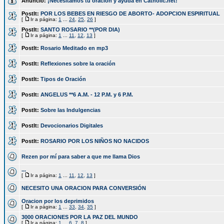
Anuncio:
¡Necesitamos tu oración y ayuda en Catholic.net!
PostIt:
POR LOS BEBES EN RIESGO DE ABORTO- ADOPCION ESPIRITUAL
[
Ir a página:
1
...
24
,
25
,
26
]
PostIt:
SANTO ROSARIO **(POR DIA)
[
Ir a página:
1
...
11
,
12
,
13
]
PostIt:
Rosario Meditado en mp3
PostIt:
Reflexiones sobre la oración
PostIt:
Tipos de Oración
PostIt:
ANGELUS **6 A.M. - 12 P.M. y 6 P.M.
PostIt:
Sobre las Indulgencias
PostIt:
Devocionarios Digitales
PostIt:
ROSARIO POR LOS NIÑOS NO NACIDOS
Rezen por mí para saber a que me llama Dios
...
[
Ir a página:
1
...
11
,
12
,
13
]
NECESITO UNA ORACION PARA CONVERSIÓN
Oracion por los deprimidos
[
Ir a página:
1
...
33
,
34
,
35
]
3000 ORACIONES POR LA PAZ DEL MUNDO
[
Ir a página:
1
...
6
,
7
,
8
]