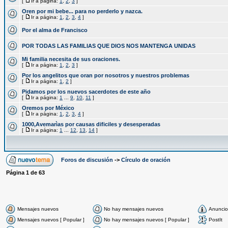
[
Ir a página:
1
,
2
,
3
]
Oren por mi bebe... para no perderlo y nazca.
[
Ir a página:
1
,
2
,
3
,
4
]
Por el alma de Francisco
POR TODAS LAS FAMILIAS QUE DIOS NOS MANTENGA UNIDAS
Mi familia necesita de sus oraciones.
[
Ir a página:
1
,
2
,
3
]
Por los angelitos que oran por nosotros y nuestros problemas
[
Ir a página:
1
,
2
]
Pidamos por los nuevos sacerdotes de este año
[
Ir a página:
1
...
9
,
10
,
11
]
Oremos por México
[
Ir a página:
1
,
2
,
3
,
4
]
1000,Avemarìas por causas dificiles y desesperadas
[
Ir a página:
1
...
12
,
13
,
14
]
Foros de discusión
->
Círculo de oración
Página
1
de
63
Mensajes nuevos
No hay mensajes nuevos
Anuncio
Mensajes nuevos [ Popular ]
No hay mensajes nuevos [ Popular ]
PostIt