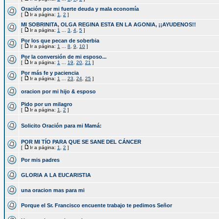
Oración por mi fuerte deuda y mala economía
[
Ir a página:
1
,
2
]
MI SOBRINITA, OLGA REGINA ESTA EN LA AGONIA, ¡¡AYUDENOS!!
[
Ir a página:
1
...
3
,
4
,
5
]
Por los que pecan de soberbia
[
Ir a página:
1
...
8
,
9
,
10
]
Por la conversión de mi esposo...
[
Ir a página:
1
...
19
,
20
,
21
]
Por más fe y paciencia
[
Ir a página:
1
...
23
,
24
,
25
]
oracion por mi hijo & esposo
Pido por un milagro
[
Ir a página:
1
,
2
]
Solicito Oración para mi Mamá:
POR MI TÍO PARA QUE SE SANE DEL CÁNCER
[
Ir a página:
1
,
2
]
Por mis padres
GLORIA A LA EUCARISTIA
una oracion mas para mi
Porque el Sr. Francisco encuente trabajo te pedimos Señor