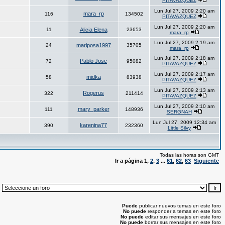
PITAVAZQUEZ
Lun Jul 27, 2009 2:20 am
mara_rp
116
134502
PITAVAZQUEZ
Lun Jul 27, 2009 2:20 am
11
Alicia Elena
23653
mara_rp
Lun Jul 27, 2009 2:19 am
24
mariposa1997
35705
mara_rp
Lun Jul 27, 2009 2:18 am
Pablo Jose
72
95082
PITAVAZQUEZ
Lun Jul 27, 2009 2:17 am
midka
58
83938
PITAVAZQUEZ
Lun Jul 27, 2009 2:13 am
Rogerus
322
211414
PITAVAZQUEZ
Lun Jul 27, 2009 2:10 am
mary_parker
111
148936
SERGNAH
Lun Jul 27, 2009 12:34 am
karenina77
390
232360
Little Silvy
Todas las horas son GMT
Ir a página
1
,
2
,
3
...
61
,
62
,
63
Siguiente
:
Puede
publicar nuevos temas en este foro
No puede
responder a temas en este foro
No puede
editar sus mensajes en este foro
No puede
borrar sus mensajes en este foro