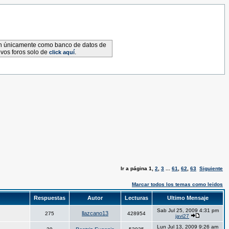
van únicamente como banco de datos de
evos foros solo de
.
click aquí
Ir a página
1
,
2
,
3
...
61
,
62
,
63
Siguiente
Marcar todos los temas como leidos
Respuestas
Autor
Lecturas
Ultimo Mensaje
Sab Jul 25, 2009 4:31 pm
llazcano13
275
428954
javi27
Lun Jul 13, 2009 9:26 am