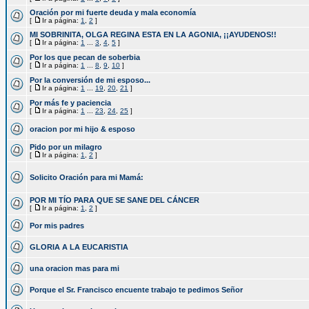
Oración por mi fuerte deuda y mala economía
[
Ir a página:
1
,
2
]
MI SOBRINITA, OLGA REGINA ESTA EN LA AGONIA, ¡¡AYUDENOS!!
[
Ir a página:
1
...
3
,
4
,
5
]
Por los que pecan de soberbia
[
Ir a página:
1
...
8
,
9
,
10
]
Por la conversión de mi esposo...
[
Ir a página:
1
...
19
,
20
,
21
]
Por más fe y paciencia
[
Ir a página:
1
...
23
,
24
,
25
]
oracion por mi hijo & esposo
Pido por un milagro
[
Ir a página:
1
,
2
]
Solicito Oración para mi Mamá:
POR MI TÍO PARA QUE SE SANE DEL CÁNCER
[
Ir a página:
1
,
2
]
Por mis padres
GLORIA A LA EUCARISTIA
una oracion mas para mi
Porque el Sr. Francisco encuente trabajo te pedimos Señor