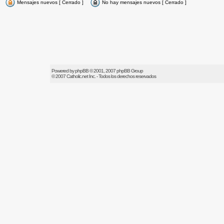
Mensajes nuevos [ Cerrado ]
No hay mensajes nuevos [ Cerrado ]
Powered by
phpBB
© 2001, 2007 phpBB Group
© 2007
Catholic.net
Inc. - Todos los derechos reservados