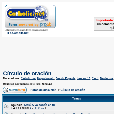
Importante:
únicamente
qu
El lugar de encuentro de los católicos en la red
Ir a Catholic.net
Círculo de oración
Moderadores:
Catholic.net
,
Mayra Novelo
,
Beatriz Eugenia
,
llazcano13
,
Ceci*
,
Berriotxoa
Usuarios navegando este foro: Ninguno
Foros de discusión
->
Círculo de oración
Temas
Anuncio:
¡Jesús, yo confío en ti!
[
Ir a página:
1
...
8
,
9
,
10
]