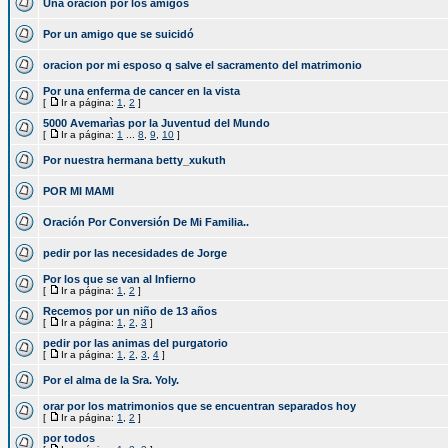
Una oracion por los amigos
Por un amigo que se suicidó
oracion por mi esposo q salve el sacramento del matrimonio
Por una enferma de cancer en la vista
[
Ir a página:
1
,
2
]
5000 Avemarìas por la Juventud del Mundo
[
Ir a página:
1
...
8
,
9
,
10
]
Por nuestra hermana betty_xukuth
POR MI MAMI
Oración Por Conversión De Mi Familia..
pedir por las necesidades de Jorge
Por los que se van al Infierno
[
Ir a página:
1
,
2
]
Recemos por un niño de 13 años
[
Ir a página:
1
,
2
,
3
]
pedir por las animas del purgatorio
[
Ir a página:
1
,
2
,
3
,
4
]
Por el alma de la Sra. Yoly.
orar por los matrimonios que se encuentran separados hoy
[
Ir a página:
1
,
2
]
por todos