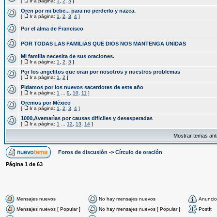
[
Ir a página:
1
,
2
,
3
]
Oren por mi bebe... para no perderlo y nazca.
[
Ir a página:
1
,
2
,
3
,
4
]
Por el alma de Francisco
POR TODAS LAS FAMILIAS QUE DIOS NOS MANTENGA UNIDAS
Mi familia necesita de sus oraciones.
[
Ir a página:
1
,
2
,
3
]
Por los angelitos que oran por nosotros y nuestros problemas
[
Ir a página:
1
,
2
]
Pidamos por los nuevos sacerdotes de este año
[
Ir a página:
1
...
9
,
10
,
11
]
Oremos por México
[
Ir a página:
1
,
2
,
3
,
4
]
1000,Avemarìas por causas dificiles y desesperadas
[
Ir a página:
1
...
12
,
13
,
14
]
Mostrar temas ant
Foros de discusión
->
Círculo de oración
Página
1
de
63
Mensajes nuevos
No hay mensajes nuevos
Anuncio
Mensajes nuevos [ Popular ]
No hay mensajes nuevos [ Popular ]
PostIt