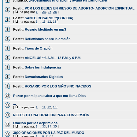
Anuncio:
¡Necesitamos tu oración y ayuda en Catholic.net!
PostIt:
POR LOS BEBES EN RIESGO DE ABORTO- ADOPCION ESPIRITUAL
[
Ir a página:
1
...
24
,
25
,
26
]
PostIt:
SANTO ROSARIO **(POR DIA)
[
Ir a página:
1
...
11
,
12
,
13
]
PostIt:
Rosario Meditado en mp3
PostIt:
Reflexiones sobre la oración
PostIt:
Tipos de Oración
PostIt:
ANGELUS **6 A.M. - 12 P.M. y 6 P.M.
PostIt:
Sobre las Indulgencias
PostIt:
Devocionarios Digitales
PostIt:
ROSARIO POR LOS NIÑOS NO NACIDOS
Rezen por mí para saber a que me llama Dios
...
[
Ir a página:
1
...
11
,
12
,
13
]
NECESITO UNA ORACION PARA CONVERSIÓN
Oracion por los deprimidos
[
Ir a página:
1
...
33
,
34
,
35
]
3000 ORACIONES POR LA PAZ DEL MUNDO
[
Ir a página:
1
...
6
,
7
,
8
]