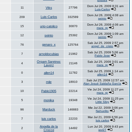
luflute9
Dom Jul 26, 2009 8:31 am
11
Vtks
27796
Luis-Carlos
Dom Jul 26, 2009 4:08 am
Luis-Carlos
209
332589
seinto
Dom Jul 26, 2009 4:06 am
15
urio-catolico
30870
mara_rp
Dom Jul 26, 2009 1:09 am
12
seinto
25392
seinto
Sab Jul 25, 2009 2:57 pm
genaro_x
76
125764
angel_de_cristo
Sab Jul 25, 2009 5:06 am
7
arnoldocubias
21962
Pablo Jose
Orpam Saretnoc
Sab Jul 25, 2009 3:01 am
4
21146
Laverz
mara_rp
Sab Jul 25, 2009 1:14 am
0
allen14
11782
allen14
Sab Jul 25, 2009 12:57 am
3
mile
18910
Alan Josué Saldaña García
Vie Jul 24, 2009 11:27 pm
10
Pablo1905
22214
mara_rp
Vie Jul 24, 2009 11:25 pm
5
monika
19348
Little Silvy
Mie Jul 22, 2009 3:06 pm
Marduck
96
146883
Nahuelito
Mar Jul 21, 2009 6:56 pm
7
luis carlos
22233
luis carlos
Angella de la
Lun Jul 20, 2009 9:43 pm
2
14492
Crocce
javi27