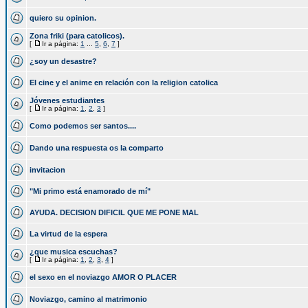
quiero su opinion.
Zona friki (para catolicos).
[
Ir a página:
1
...
5
,
6
,
7
]
¿soy un desastre?
El cine y el anime en relación con la religion catolica
Jóvenes estudiantes
[
Ir a página:
1
,
2
,
3
]
Como podemos ser santos....
Dando una respuesta os la comparto
invitacion
"Mi primo está enamorado de mí"
AYUDA. DECISION DIFICIL QUE ME PONE MAL
La virtud de la espera
¿que musica escuchas?
[
Ir a página:
1
,
2
,
3
,
4
]
el sexo en el noviazgo AMOR O PLACER
Noviazgo, camino al matrimonio