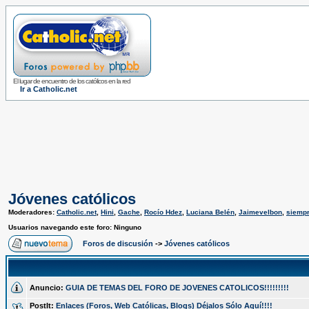
El lugar de encuentro de los católicos en la red
Ir a Catholic.net
Jóvenes católicos
Moderadores:
Catholic.net
,
Hini
,
Gache
,
Rocío Hdez
,
Luciana Belén
,
Jaimevelbon
,
siemp
Usuarios navegando este foro: Ninguno
Foros de discusión
->
Jóvenes católicos
Anuncio:
GUIA DE TEMAS DEL FORO DE JOVENES CATOLICOS!!!!!!!!!
PostIt:
Enlaces (Foros, Web Católicas, Blogs) Déjalos Sólo Aquí!!!!