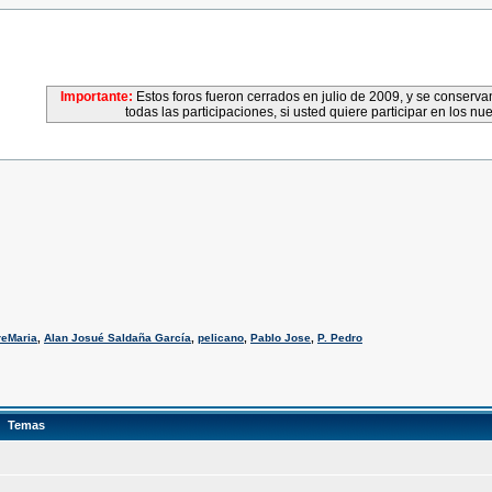
Importante:
Estos foros fueron cerrados en julio de 2009, y se conser
todas las participaciones, si usted quiere participar en los nu
reMaria
,
Alan Josué Saldaña García
,
pelicano
,
Pablo Jose
,
P. Pedro
Temas