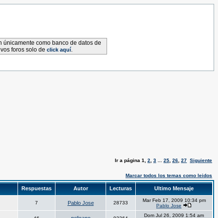
van únicamente como banco de datos de
evos foros solo de
.
click aquí
Ir a página
1
,
2
,
3
...
25
,
26
,
27
Siguiente
Marcar todos los temas como leidos
Respuestas
Autor
Lecturas
Ultimo Mensaje
Mar Feb 17, 2009 10:34 pm
7
Pablo Jose
28733
Pablo Jose
Dom Jul 26, 2009 1:54 am