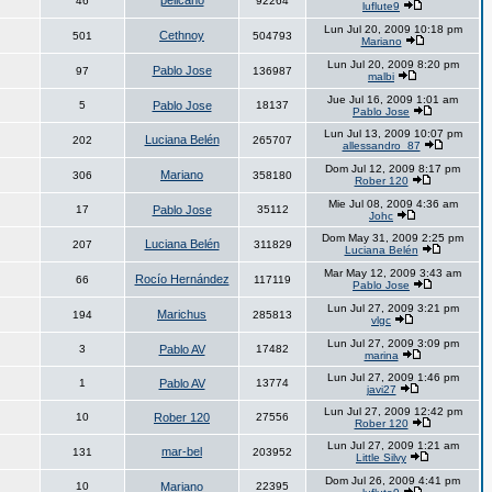
pelicano
46
92264
luflute9
Lun Jul 20, 2009 10:18 pm
Cethnoy
501
504793
Mariano
Lun Jul 20, 2009 8:20 pm
Pablo Jose
97
136987
malbi
Jue Jul 16, 2009 1:01 am
5
Pablo Jose
18137
Pablo Jose
Lun Jul 13, 2009 10:07 pm
Luciana Belén
202
265707
allessandro_87
Dom Jul 12, 2009 8:17 pm
Mariano
306
358180
Rober 120
Mie Jul 08, 2009 4:36 am
17
Pablo Jose
35112
Johc
Dom May 31, 2009 2:25 pm
Luciana Belén
207
311829
Luciana Belén
Mar May 12, 2009 3:43 am
Rocío Hernández
66
117119
Pablo Jose
Lun Jul 27, 2009 3:21 pm
Marichus
194
285813
vlgc
Lun Jul 27, 2009 3:09 pm
3
Pablo AV
17482
marina
Lun Jul 27, 2009 1:46 pm
1
Pablo AV
13774
javi27
Lun Jul 27, 2009 12:42 pm
10
Rober 120
27556
Rober 120
Lun Jul 27, 2009 1:21 am
mar-bel
131
203952
Little Silvy
Dom Jul 26, 2009 4:41 pm
10
Mariano
22395