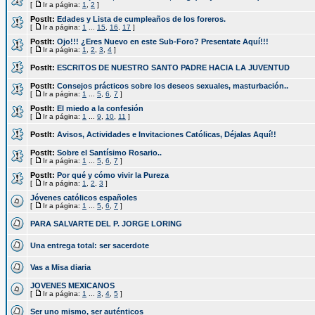
[
Ir a página:
1
,
2
]
PostIt:
Edades y Lista de cumpleaños de los foreros.
[
Ir a página:
1
...
15
,
16
,
17
]
PostIt:
Ojo!!! ¿Eres Nuevo en este Sub-Foro? Presentate Aquí!!!
[
Ir a página:
1
,
2
,
3
,
4
]
PostIt:
ESCRITOS DE NUESTRO SANTO PADRE HACIA LA JUVENTUD
PostIt:
Consejos prácticos sobre los deseos sexuales, masturbación..
[
Ir a página:
1
...
5
,
6
,
7
]
PostIt:
El miedo a la confesión
[
Ir a página:
1
...
9
,
10
,
11
]
PostIt:
Avisos, Actividades e Invitaciones Católicas, Déjalas Aquí!!
PostIt:
Sobre el Santísimo Rosario..
[
Ir a página:
1
...
5
,
6
,
7
]
PostIt:
Por qué y cómo vivir la Pureza
[
Ir a página:
1
,
2
,
3
]
Jóvenes católicos españoles
[
Ir a página:
1
...
5
,
6
,
7
]
PARA SALVARTE DEL P. JORGE LORING
Una entrega total: ser sacerdote
Vas a Misa diaria
JOVENES MEXICANOS
[
Ir a página:
1
...
3
,
4
,
5
]
Ser uno mismo, ser auténticos