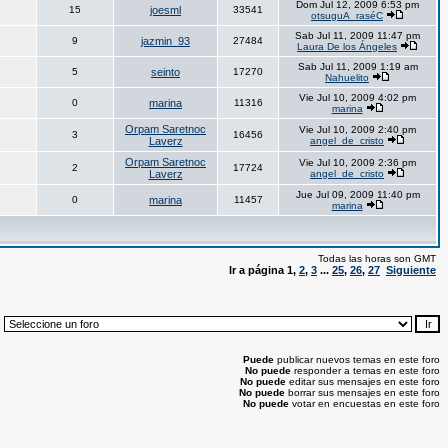
Dom Jul 12, 2009 6:53 pm
15
joesml
33541
otsuguA_raséC
Sab Jul 11, 2009 11:47 pm
9
jazmin_93
27484
Laura De los Ángeles
Sab Jul 11, 2009 1:19 am
5
seinto
17270
Nahuelito
Vie Jul 10, 2009 4:02 pm
0
marina
11316
marina
Orpam Saretnoc
Vie Jul 10, 2009 2:40 pm
3
16456
Laverz
angel_de_cristo
Orpam Saretnoc
Vie Jul 10, 2009 2:36 pm
2
17724
Laverz
angel_de_cristo
Jue Jul 09, 2009 11:40 pm
0
marina
11457
marina
Todas las horas son GMT
Ir a página
1
,
2
,
3
...
25
,
26
,
27
Siguiente
:
Puede
publicar nuevos temas en este foro
No puede
responder a temas en este foro
No puede
editar sus mensajes en este foro
No puede
borrar sus mensajes en este foro
No puede
votar en encuestas en este foro