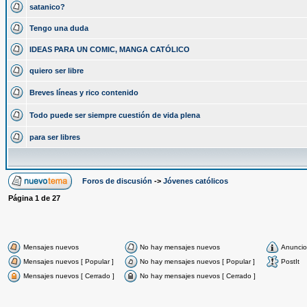
satanico?
Tengo una duda
IDEAS PARA UN COMIC, MANGA CATÓLICO
quiero ser libre
Breves líneas y rico contenido
Todo puede ser siempre cuestión de vida plena
para ser libres
Foros de discusión
->
Jóvenes católicos
Página
1
de
27
Mensajes nuevos
No hay mensajes nuevos
Anuncio
Mensajes nuevos [ Popular ]
No hay mensajes nuevos [ Popular ]
PostIt
Mensajes nuevos [ Cerrado ]
No hay mensajes nuevos [ Cerrado ]