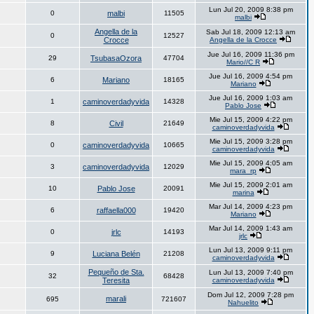
Lun Jul 20, 2009 8:38 pm
0
malbi
11505
malbi
Angella de la
Sab Jul 18, 2009 12:13 am
0
12527
Crocce
Angella de la Crocce
Jue Jul 16, 2009 11:36 pm
29
TsubasaOzora
47704
Mario//C R
Jue Jul 16, 2009 4:54 pm
6
Mariano
18165
Mariano
Jue Jul 16, 2009 1:03 am
1
caminoverdadyvida
14328
Pablo Jose
Mie Jul 15, 2009 4:22 pm
8
Civil
21649
caminoverdadyvida
Mie Jul 15, 2009 3:28 pm
0
caminoverdadyvida
10665
caminoverdadyvida
Mie Jul 15, 2009 4:05 am
3
caminoverdadyvida
12029
mara_rp
Mie Jul 15, 2009 2:01 am
10
Pablo Jose
20091
marina
Mar Jul 14, 2009 4:23 pm
6
raffaella000
19420
Mariano
Mar Jul 14, 2009 1:43 am
0
jrlc
14193
jrlc
Lun Jul 13, 2009 9:11 pm
9
Luciana Belén
21208
caminoverdadyvida
Pequeño de Sta.
Lun Jul 13, 2009 7:40 pm
32
68428
Teresita
caminoverdadyvida
Dom Jul 12, 2009 7:28 pm
marali
695
721607
Nahuelito