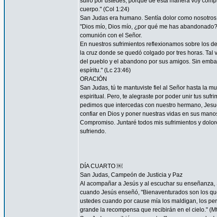
sufro por ustedes; porque de esta manera voy complet
cuerpo." (Col 1:24)
San Judas era humano. Sentía dolor como nosotros. 
"Dios mío, Dios mío, ¿por qué me has abandonado?" 
comunión con el Señor.
En nuestros sufrimientos reflexionamos sobre los de
la cruz donde se quedó colgado por tres horas. Tal 
del pueblo y el abandono por sus amigos. Sin embar
espíritu." (Lc 23:46)
ORACIÓN
San Judas, tú te mantuviste fiel al Señor hasta la mu
espiritual. Pero, te alegraste por poder unir tus suf
pedimos que intercedas con nuestro hermano, Jesucr
confiar en Dios y poner nuestras vidas en sus mano
Compromiso. Juntaré todos mis sufrimientos y dolor
sufriendo.
DÍA CUARTO ￼
San Judas, Campeón de Justicia y Paz
Al acompañar a Jesús y al escuchar su enseñanza, S
cuando Jesús enseñó, "Bienaventurados son los que 
ustedes cuando por cause mía los maldigan, los per
grande la recompensa que recibirán en el cielo." (Mt