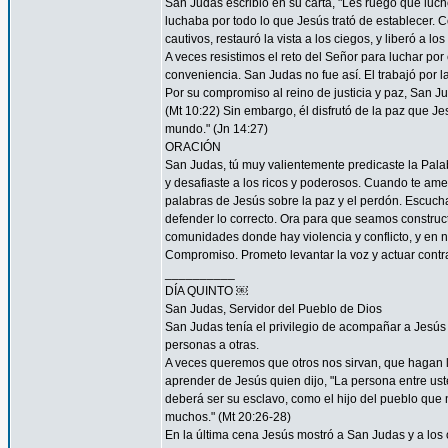
San Judas escribió en su carta, "Les ruego que luch
luchaba por todo lo que Jesús trató de establecer. 
cautivos, restauró la vista a los ciegos, y liberó a lo
A veces resistimos el reto del Señor para luchar por 
conveniencia. San Judas no fue así. El trabajó por 
Por su compromiso al reino de justicia y paz, San 
(Mt 10:22) Sin embargo, él disfrutó de la paz que Je
mundo." (Jn 14:27)
ORACIÓN
San Judas, tú muy valientemente predicaste la Palab
y desafiaste a los ricos y poderosos. Cuando te ame
palabras de Jesús sobre la paz y el perdón. Escucha
defender lo correcto. Ora para que seamos construc
comunidades donde hay violencia y conflicto, y en 
Compromiso. Prometo levantar la voz y actuar contra 
__________
DÍA QUINTO ￼
San Judas, Servidor del Pueblo de Dios
San Judas tenía el privilegio de acompañar a Jes
personas a otras.
A veces queremos que otros nos sirvan, que hagan
aprender de Jesús quien dijo, "La persona entre ust
deberá ser su esclavo, como el hijo del pueblo que n
muchos." (Mt 20:26-28)
En la última cena Jesús mostró a San Judas y a los o