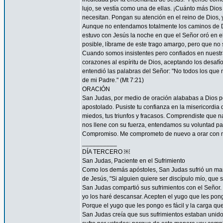
lujo, se vestía como una de ellas. ¡Cuánto más Dios h
necesitan. Pongan su atención en el reino de Dios, y
Aunque no entendamos totalmente los caminos de 
estuvo con Jesús la noche en que el Señor oró en el
posible, líbrame de este trago amargo, pero que no s
Cuando somos insistentes pero confiados en nuestra
corazones al espíritu de Dios, aceptando los desa
entendió las palabras del Señor: "No todos los que m
de mi Padre." (Mt 7:21)
ORACIÓN
San Judas, por medio de oración alababas a Dios por
apostolado. Pusiste tu confianza en la misericordia
miedos, tus triunfos y fracasos. Comprendiste que n
nos llene con su fuerza, entendamos su voluntad 
Compromiso. Me comprometo de nuevo a orar con má
__________
DÍA TERCERO ￼
San Judas, Paciente en el Sufrimiento
Como los demás apóstoles, San Judas sufrió un marti
de Jesús, "Si alguien quiere ser discípulo mío, que 
San Judas compartió sus sufrimientos con el Señor.
yo los haré descansar. Acepten el yugo que les pon
Porque el yugo que les pongo es fácil y la carga que 
San Judas creía que sus sufrimientos estaban unidos 