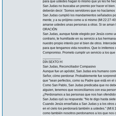
para que ustedes hagan lo mismo que yo les he hec
San Judas no buscaba un premio por hacer el bien. 
deberán decir: 'Somos servidores que no hacíamos f
San Judas cumplió los mandamientos señalados por 
mente, y a su prójimo como a si mismo (Mt 22:27-4
amarse ustedes unas personas a otras. Si se aman lo
ORACIÓN
San Judas, aunque fuiste elegido por Jesús como uno
contrario, te humillaste en su servicio a tus herma
nuestro propio interés por el bien de otros. Interced
para que tengamos vida nosotros. Que lo imitemos c
Compromiso. Prometo cumplir un servicio a los que 
__________
DÍA SEXTO ￼
San Judas, Reconciliador Compasivo
Aunque fue un apóstol, San Judas era humano como t
Señor, cómo perdonar. Probablemente fue sorprendi
que "sean perfectos, como su Padre que está en el ci
Como San Pablo, San Judas predicaba que no debemos
alguien, tenemos que reconciliarnos con esa persona
¿Perdonamos a las personas que nos han ofendido
San Judas oyó su respuesta: "No te digo hasta siete 
Cuando Jesús enseñaba a San Judas y a los otros ap
en el cielo los perdonará también a ustedes." (Mt 
como también nosotros perdonamos a los que nos o