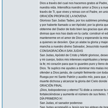
Dios a través del cual nos hacemos gratos al Padre
nuestra vida. Intensifica nuestro amor a Dios y a n
través de Ti, que vives y reinas con el Padre, en uni
ORACIÓN PROPIA DE LA NOVENA
Glorioso San Judas Tadeo, por los sublimes privileg
y por haberte llamado a ser Apóstol; por la gloria q
obtenme del Dador de todo bien las gracias que ah
divinas que nos has dado en tu carta: construir el ed
mantenerme en el amor de Dios y esperando la miseri
a quienes se desvíen. Que yo alabe la gloria y maj
mancha a nuestro divino Salvador, Jesucristo nuest
CONSAGRACIÓN A SAN JUDAS
San Judas, Apóstol de Cristo y Mártir glorioso, des
y mi cuerpo, todos mis intereses espirituales y tem
la fe; mi corazón para que lo guardes puro y lleno 
Dios. Te suplico me ayudes a dominar mis malas inc
ofender a Dios jamás, de cumplir fielmente con todas
Ruega por mi Santo Patrón y auxilio mío, para que, i
muerte dichosa y alcanzar la gloria del Cielo dond
ORACIÓN FINAL
¡Dios, todopoderoso y eterno! Tú diste a conocer tu
fortaleciéndose y aumente el número de sus fieles. 
DÍA PRIMERO ￼
San Judas, el sanador poderoso
San Judas acompañó a Jesús por las aldeas de Israel 