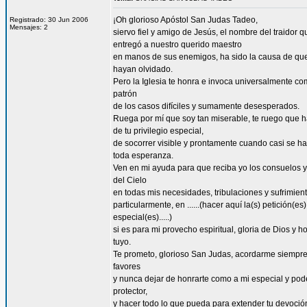
¡Oh glorioso Apóstol San Judas Tadeo,
Registrado: 30 Jun 2006
Mensajes: 2
siervo fiel y amigo de Jesús, el nombre del traidor q
entregó a nuestro querido maestro
en manos de sus enemigos, ha sido la causa de qu
hayan olvidado.
Pero la Iglesia te honra e invoca universalmente co
patrón
de los casos difíciles y sumamente desesperados.
Ruega por mí que soy tan miserable, te ruego que 
de tu privilegio especial,
de socorrer visible y prontamente cuando casi se h
toda esperanza.
Ven en mi ayuda para que reciba yo los consuelos y
del Cielo
en todas mis necesidades, tribulaciones y sufrimient
particularmente, en ......(hacer aquí la(s) petición(es)
especial(es).....)
si es para mi provecho espiritual, gloria de Dios y h
tuyo.
Te prometo, glorioso San Judas, acordarme siempre
favores
y nunca dejar de honrarte como a mi especial y po
protector,
y hacer todo lo que pueda para extender tu devoció