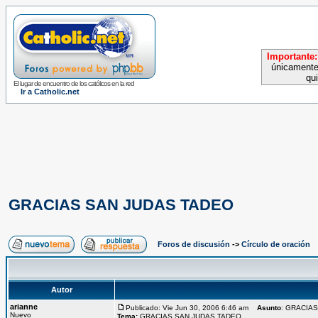
Importante:
únicamente
qu
El lugar de encuentro de los católicos en la red
Ir a Catholic.net
GRACIAS SAN JUDAS TADEO
Foros de discusión
->
Círculo de oración
Autor
arianne
Publicado: Vie Jun 30, 2006 6:46 am
Asunto
: GRACIA
Nuevo
Tema:
GRACIAS SAN JUDAS TADEO