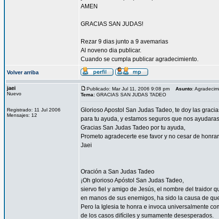
AMEN
GRACIAS SAN JUDAS!
Rezar 9 dias junto a 9 avemarias
Al noveno dia publicar.
Cuando se cumpla publicar agradecimiento.
Volver arriba
jaei
Publicado: Mar Jul 11, 2006 9:08 pm
Asunto
: Agradecim
Nuevo
Tema:
GRACIAS SAN JUDAS TADEO
Glorioso Apostol San Judas Tadeo, te doy las graci
Registrado: 11 Jul 2006
Mensajes: 12
para tu ayuda, y estamos seguros que nos ayudaras a
Gracias San Judas Tadeo por tu ayuda,
Prometo agradecerte ese favor y no cesar de honrar
Jaei
Oración a San Judas Tadeo
¡Oh glorioso Apóstol San Judas Tadeo,
siervo fiel y amigo de Jesús, el nombre del traidor 
en manos de sus enemigos, ha sido la causa de qu
Pero la Iglesia te honra e invoca universalmente co
de los casos difíciles y sumamente desesperados.