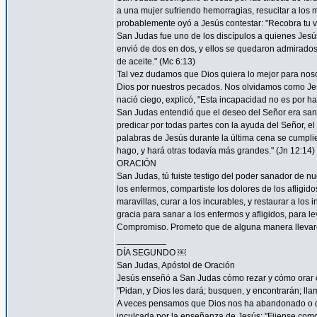
a una mujer sufriendo hemorragias, resucitar a los 
probablemente oyó a Jesús contestar: "Recobra tu vi
San Judas fue uno de los discípulos a quienes Jesús "
envió de dos en dos, y ellos se quedaron admirad
de aceite." (Mc 6:13)
Tal vez dudamos que Dios quiera lo mejor para nos
Dios por nuestros pecados. Nos olvidamos como Je
nació ciego, explicó, "Esta incapacidad no es por ha
San Judas entendió que el deseo del Señor era sana
predicar por todas partes con la ayuda del Señor, 
palabras de Jesús durante la última cena se cumpli
hago, y hará otras todavía más grandes." (Jn 12:14)
ORACIÓN
San Judas, tú fuiste testigo del poder sanador de n
los enfermos, compartiste los dolores de los afligid
maravillas, curar a los incurables, y restaurar a l
gracia para sanar a los enfermos y afligidos, para l
Compromiso. Prometo que de alguna manera llevaré
__________
DÍA SEGUNDO ￼
San Judas, Apóstol de Oración
Jesús enseñó a San Judas cómo rezar y cómo orar c
"Pidan, y Dios les dará; busquen, y encontrarán; llam
A veces pensamos que Dios nos ha abandonado o que
inculcada por la enseñanza de Jesús: "Fijense como c