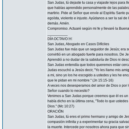
San Judas, tú dejaste tu casa y viajaste lejos para
que habías aprendido personalmente de las palabras y
martirio. Pide al Señor que envíe al Espíritu Santo
egoísta, violento e injusto. Ayúdanos a ser la sal d
demás. Amén.
Compromiso. Actuaré según mi fe y llevaré la Buena
__________
DÍA OCTAVO ￼
San Judas, Abogado en Casos Difíciles
San Judas fue más que un seguidor de Jesús; era su
convirtió en un abogado fuerte para nosotros. De Je
Aprendió a no dudar de la sabiduría de Dios ni desco
San Judas entendía que todos queremos estar cerca 
Judas escuchó a Jesús decir, "Yo les llamo mis am
a mi, sino yo los he escogido a ustedes y les he en
que le pidan en mi nombre." (Jn 15:15-16)
A veces nos desesperamos del amor de Dios o por
Señor cuando lo necesito?
Venimos a San Judas porque creemos que él es un 
había dicho en la última cena, "Todo lo que ustedes 
Dios." (Mc 10:27)
ORACIÓN
San Judas, tú eres el primo hermano y amigo de Jesú
compasión infinita y a experimentar su gracia salvad
la muerte. Intercede por nosotros ahora para que sin