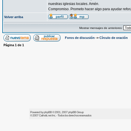
nuestras iglesias locales. Amén.
Compromiso. Prometo hacer algo para ayudar reforzar
Volver arriba
Mostrar mensajes de anteriores:
Foros de discusión
->
Círculo de oración
Página
1
de
1
Powered by
phpBB
© 2001, 2007 phpBB Group
© 2007
Catholic.net
Inc. - Todos los derechos reservados