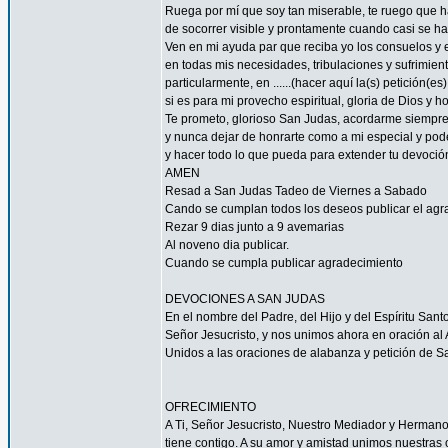
Ruega por mí que soy tan miserable, te ruego que ha
de socorrer visible y prontamente cuando casi se h
Ven en mi ayuda par que reciba yo los consuelos y e
en todas mis necesidades, tribulaciones y sufrimient
particularmente, en ......(hacer aquí la(s) petición(es) 
si es para mi provecho espiritual, gloria de Dios y h
Te prometo, glorioso San Judas, acordarme siempre
y nunca dejar de honrarte como a mi especial y pode
y hacer todo lo que pueda para extender tu devoció
AMEN
Resad a San Judas Tadeo de Viernes a Sabado
Cando se cumplan todos los deseos publicar el agr
Rezar 9 dias junto a 9 avemarias
Al noveno dia publicar.
Cuando se cumpla publicar agradecimiento
DEVOCIONES A SAN JUDAS
En el nombre del Padre, del Hijo y del Espíritu San
Señor Jesucristo, y nos unimos ahora en oración al A
Unidos a las oraciones de alabanza y petición de 
OFRECIMIENTO
A Ti, Señor Jesucristo, Nuestro Mediador y Herman
tiene contigo. A su amor y amistad unimos nuestras