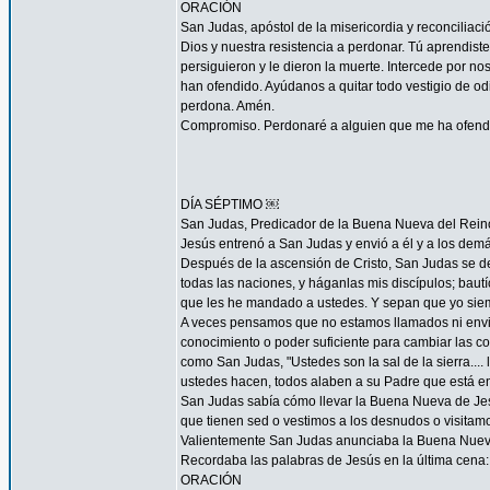
ORACIÓN
San Judas, apóstol de la misericordia y reconcilia
Dios y nuestra resistencia a perdonar. Tú aprendist
persiguieron y le dieron la muerte. Intercede por 
han ofendido. Ayúdanos a quitar todo vestigio de o
perdona. Amén.
Compromiso. Perdonaré a alguien que me ha ofendid
DÍA SÉPTIMO ￼
San Judas, Predicador de la Buena Nueva del Rein
Jesús entrenó a San Judas y envió a él y a los demá
Después de la ascensión de Cristo, San Judas se de
todas las naciones, y háganlas mis discípulos; bautí
que les he mandado a ustedes. Y sepan que yo siemp
A veces pensamos que no estamos llamados ni envi
conocimiento o poder suficiente para cambiar las c
como San Judas, "Ustedes son la sal de la sierra.... 
ustedes hacen, todos alaben a su Padre que está en 
San Judas sabía cómo llevar la Buena Nueva de Jes
que tienen sed o vestimos a los desnudos o visitam
Valientemente San Judas anunciaba la Buena Nueva d
Recordaba las palabras de Jesús en la última cena: 
ORACIÓN