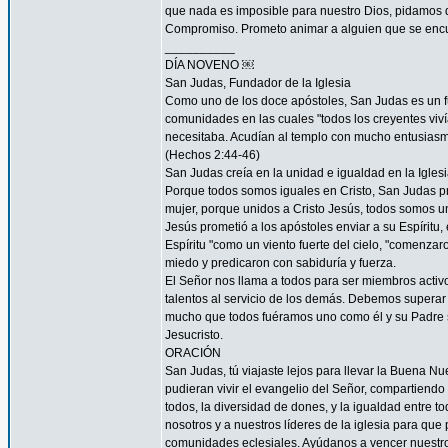
que nada es imposible para nuestro Dios, pidamos 
Compromiso. Prometo animar a alguien que se encu
__________
DÍA NOVENO ￼
San Judas, Fundador de la Iglesia
Como uno de los doce apóstoles, San Judas es un fu
comunidades en las cuales "todos los creyentes viví
necesitaba. Acudían al templo con mucho entusiasmo
(Hechos 2:44-46)
San Judas creía en la unidad e igualdad en la Igles
Porque todos somos iguales en Cristo, San Judas pro
mujer, porque unidos a Cristo Jesús, todos somos un
Jesús prometió a los apóstoles enviar a su Espíritu, 
Espíritu "como un viento fuerte del cielo, "comenzar
miedo y predicaron con sabiduría y fuerza.
El Señor nos llama a todos para ser miembros acti
talentos al servicio de los demás. Debemos superar 
mucho que todos fuéramos uno como él y su Padre s
Jesucristo.
ORACIÓN
San Judas, tú viajaste lejos para llevar la Buena N
pudieran vivir el evangelio del Señor, compartiendo
todos, la diversidad de dones, y la igualdad entre t
nosotros y a nuestros líderes de la iglesia para que
comunidades eclesiales. Ayúdanos a vencer nuestr