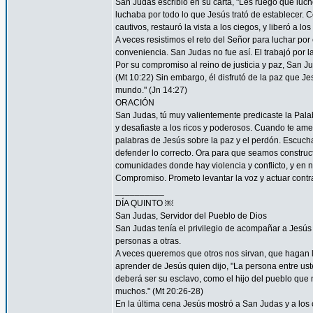
San Judas escribió en su carta, "Les ruego que luch
luchaba por todo lo que Jesús trató de establecer. 
cautivos, restauró la vista a los ciegos, y liberó a lo
A veces resistimos el reto del Señor para luchar por 
conveniencia. San Judas no fue así. El trabajó por 
Por su compromiso al reino de justicia y paz, San 
(Mt 10:22) Sin embargo, él disfrutó de la paz que Je
mundo." (Jn 14:27)
ORACIÓN
San Judas, tú muy valientemente predicaste la Palab
y desafiaste a los ricos y poderosos. Cuando te ame
palabras de Jesús sobre la paz y el perdón. Escucha
defender lo correcto. Ora para que seamos construc
comunidades donde hay violencia y conflicto, y en 
Compromiso. Prometo levantar la voz y actuar contra 
__________
DÍA QUINTO ￼
San Judas, Servidor del Pueblo de Dios
San Judas tenía el privilegio de acompañar a Jes
personas a otras.
A veces queremos que otros nos sirvan, que hagan
aprender de Jesús quien dijo, "La persona entre ust
deberá ser su esclavo, como el hijo del pueblo que n
muchos." (Mt 20:26-28)
En la última cena Jesús mostró a San Judas y a los o