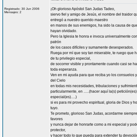
¡Oh glorioso Apóstol San Judas Tadeo,
Registrado: 30 Jun 2006
Mensajes: 2
siervo fiel y amigo de Jesús, el nombre del traidor q
entregó a nuestro querido maestro
en manos de sus enemigos, ha sido la causa de qu
hayan olvidado.
Pero la Iglesia te honra e invoca universalmente co
patrón
de los casos difíciles y sumamente desesperados.
Ruega por mí que soy tan miserable, te ruego que 
de tu privilegio especial,
de socorrer visible y prontamente cuando casi se h
toda esperanza.
Ven en mi ayuda para que reciba yo los consuelos y
del Cielo
en todas mis necesidades, tribulaciones y sufrimient
particularmente, en ......(hacer aquí la(s) petición(es)
especial(es).....)
si es para mi provecho espiritual, gloria de Dios y h
tuyo.
Te prometo, glorioso San Judas, acordarme siempre
favores
y nunca dejar de honrarte como a mi especial y po
protector,
y hacer todo lo que pueda para extender tu devoció