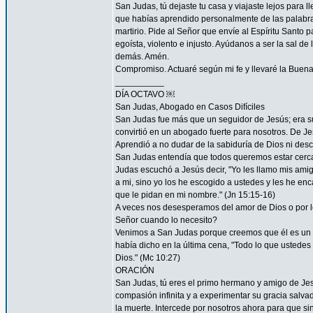
San Judas, tú dejaste tu casa y viajaste lejos para
que habías aprendido personalmente de las palabras y
martirio. Pide al Señor que envíe al Espíritu Santo
egoísta, violento e injusto. Ayúdanos a ser la sal d
demás. Amén.
Compromiso. Actuaré según mi fe y llevaré la Buena
__________
DÍA OCTAVO ￼
San Judas, Abogado en Casos Difíciles
San Judas fue más que un seguidor de Jesús; era su
convirtió en un abogado fuerte para nosotros. De Je
Aprendió a no dudar de la sabiduría de Dios ni desco
San Judas entendía que todos queremos estar cerca 
Judas escuchó a Jesús decir, "Yo les llamo mis am
a mi, sino yo los he escogido a ustedes y les he en
que le pidan en mi nombre." (Jn 15:15-16)
A veces nos desesperamos del amor de Dios o por
Señor cuando lo necesito?
Venimos a San Judas porque creemos que él es un 
había dicho en la última cena, "Todo lo que ustedes 
Dios." (Mc 10:27)
ORACIÓN
San Judas, tú eres el primo hermano y amigo de Jesú
compasión infinita y a experimentar su gracia salvad
la muerte. Intercede por nosotros ahora para que sin