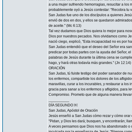
a una mujer sufriendo hemorragias, resucitar a los 
probablemente oyó a Jesús contestar: "Recobra tu vi
San Judas fue uno de los discípulos a quienes Jesús "
envió de dos en dos, y ellos se quedaron admirad
de aceite." (Mc 6:13)
Tal vez dudamos que Dios quiera lo mejor para nos
Dios por nuestros pecados. Nos olvidamos como Je
nació ciego, explicó, "Esta incapacidad no es por ha
San Judas entendió que el deseo del Señor era sana
predicar por todas partes con la ayuda del Señor, 
palabras de Jesús durante la última cena se cumpli
hago, y hará otras todavía más grandes." (Jn 12:14)
ORACIÓN
San Judas, tú fuiste testigo del poder sanador de n
los enfermos, compartiste los dolores de los afligid
maravillas, curar a los incurables, y restaurar a l
gracia para sanar a los enfermos y afligidos, para l
Compromiso. Prometo que de alguna manera llevaré
__________
DÍA SEGUNDO ￼
San Judas, Apóstol de Oración
Jesús enseñó a San Judas cómo rezar y cómo orar c
"Pidan, y Dios les dará; busquen, y encontrarán; llam
A veces pensamos que Dios nos ha abandonado o que
inculcada por la enseñanza de Jesús: "Fijense como c