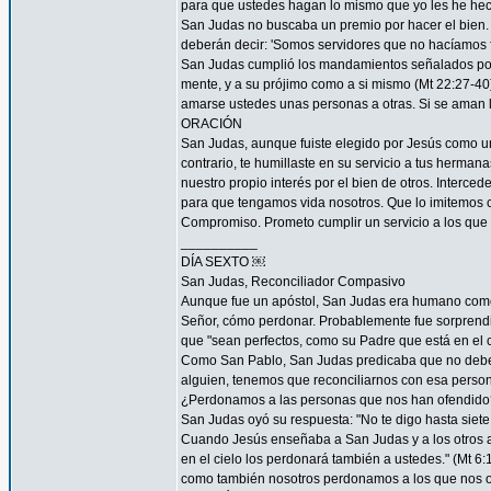
para que ustedes hagan lo mismo que yo les he hec
San Judas no buscaba un premio por hacer el bien. 
deberán decir: 'Somos servidores que no hacíamos f
San Judas cumplió los mandamientos señalados por 
mente, y a su prójimo como a si mismo (Mt 22:27-4
amarse ustedes unas personas a otras. Si se aman lo
ORACIÓN
San Judas, aunque fuiste elegido por Jesús como uno
contrario, te humillaste en su servicio a tus herma
nuestro propio interés por el bien de otros. Interced
para que tengamos vida nosotros. Que lo imitemos c
Compromiso. Prometo cumplir un servicio a los que 
__________
DÍA SEXTO ￼
San Judas, Reconciliador Compasivo
Aunque fue un apóstol, San Judas era humano como t
Señor, cómo perdonar. Probablemente fue sorprendi
que "sean perfectos, como su Padre que está en el ci
Como San Pablo, San Judas predicaba que no debemos
alguien, tenemos que reconciliarnos con esa persona
¿Perdonamos a las personas que nos han ofendido
San Judas oyó su respuesta: "No te digo hasta siete 
Cuando Jesús enseñaba a San Judas y a los otros ap
en el cielo los perdonará también a ustedes." (Mt 
como también nosotros perdonamos a los que nos o