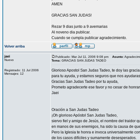
AMEN
GRACIAS SAN JUDAS!
Rezar 9 dias junto a 9 avemarias
Al noveno dia publicar.
Cuando se cumpla publicar agradecimiento.
Volver arriba
jaei
Publicado: Mar Jul 11, 2006 9:08 pm
Asunto
: Agradecim
Nuevo
Tema:
GRACIAS SAN JUDAS TADEO
Glorioso Apostol San Judas Tadeo, te doy las graci
Registrado: 11 Jul 2006
Mensajes: 12
para tu ayuda, y estamos seguros que nos ayudaras a
Gracias San Judas Tadeo por tu ayuda,
Prometo agradecerte ese favor y no cesar de honrar
Jaei
Oración a San Judas Tadeo
¡Oh glorioso Apóstol San Judas Tadeo,
siervo fiel y amigo de Jesús, el nombre del traidor 
en manos de sus enemigos, ha sido la causa de qu
Pero la Iglesia te honra e invoca universalmente co
de los casos difíciles y sumamente desesperados.