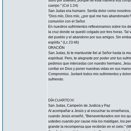
sufro por ustedes; porque de esta manera voy complet
cuerpo." (Col 1:24)
San Judas era humano. Sentía dolor como nosotros. 
"Dios mío, Dios mío, ¿por qué me has abandonado?" 
comunión con el Señor.
En nuestros sufrimientos reflexionamos sobre los de
la cruz donde se quedó colgado por tres horas. Tal 
del pueblo y el abandono por sus amigos. Sin embar
espíritu." (Lc 23:46)
ORACIÓN
San Judas, tú te mantuviste fiel al Señor hasta la mu
espiritual. Pero, te alegraste por poder unir tus suf
pedimos que intercedas con nuestro hermano, Jesucr
confiar en Dios y poner nuestras vidas en sus mano
Compromiso. Juntaré todos mis sufrimientos y dolor
sufriendo.
DÍA CUARTO ￼
San Judas, Campeón de Justicia y Paz
Al acompañar a Jesús y al escuchar su enseñanza, S
cuando Jesús enseñó, "Bienaventurados son los que 
ustedes cuando por cause mía los maldigan, los per
grande la recompensa que recibirán en el cielo." (Mt