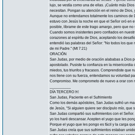
lujo, se vestía como una de ellas. ¡Cuánto más Dios h
necesitan. Pongan su atención en el reino de Dios, y
Aunque no entendamos totalmente los caminos de 
estuvo con Jesús la noche en que el Señor oró en el
posible, líbrame de este trago amargo, pero que no s
Cuando somos insistentes pero confiados en nuestra
corazones al espíritu de Dios, aceptando los desa
entendió las palabras del Señor: "No todos los que m
de mi Padre." (Mt 7:21)
ORACIÓN
San Judas, por medio de oración alababas a Dios por
apostolado. Pusiste tu confianza en la misericordia
miedos, tus triunfos y fracasos. Comprendiste que n
nos llene con su fuerza, entendamos su voluntad 
Compromiso. Me comprometo de nuevo a orar con má
__________
DÍA TERCERO ￼
San Judas, Paciente en el Sufrimiento
Como los demás apóstoles, San Judas sufrió un marti
de Jesús, "Si alguien quiere ser discípulo mío, que 
San Judas compartió sus sufrimientos con el Señor.
yo los haré descansar. Acepten el yugo que les pon
Porque el yugo que les pongo es fácil y la carga que 
San Judas creía que sus sufrimientos estaban unidos 