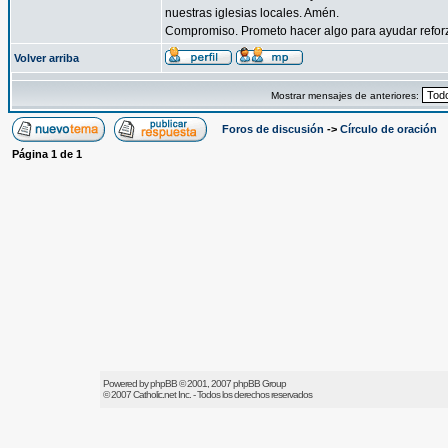
nuestras iglesias locales. Amén.
Compromiso. Prometo hacer algo para ayudar reforzar
Volver arriba
Mostrar mensajes de anteriores:
Foros de discusión
->
Círculo de oración
Página
1
de
1
Powered by
phpBB
© 2001, 2007 phpBB Group
© 2007
Catholic.net
Inc. - Todos los derechos reservados