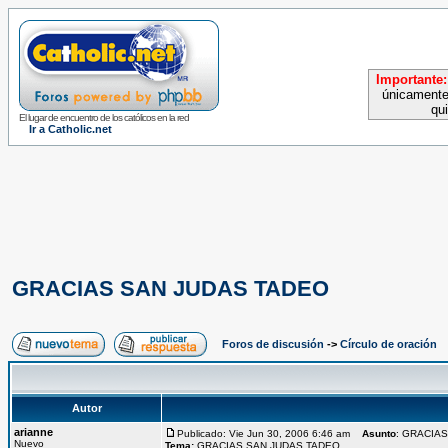
Importante:
únicamente
qu
El lugar de encuentro de los católicos en la red
Ir a Catholic.net
GRACIAS SAN JUDAS TADEO
Foros de discusión
->
Círculo de oración
Autor
arianne
Publicado: Vie Jun 30, 2006 6:46 am
Asunto
: GRACIA
Nuevo
Tema:
GRACIAS SAN JUDAS TADEO