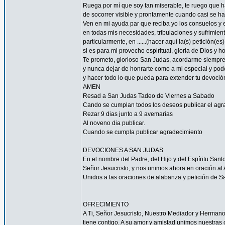
Ruega por mí que soy tan miserable, te ruego que ha
de socorrer visible y prontamente cuando casi se h
Ven en mi ayuda par que reciba yo los consuelos y e
en todas mis necesidades, tribulaciones y sufrimient
particularmente, en ......(hacer aquí la(s) petición(es) 
si es para mi provecho espiritual, gloria de Dios y h
Te prometo, glorioso San Judas, acordarme siempre
y nunca dejar de honrarte como a mi especial y pode
y hacer todo lo que pueda para extender tu devoció
AMEN
Resad a San Judas Tadeo de Viernes a Sabado
Cando se cumplan todos los deseos publicar el agr
Rezar 9 dias junto a 9 avemarias
Al noveno dia publicar.
Cuando se cumpla publicar agradecimiento
DEVOCIONES A SAN JUDAS
En el nombre del Padre, del Hijo y del Espíritu San
Señor Jesucristo, y nos unimos ahora en oración al A
Unidos a las oraciones de alabanza y petición de 
OFRECIMIENTO
A Ti, Señor Jesucristo, Nuestro Mediador y Herman
tiene contigo. A su amor y amistad unimos nuestras