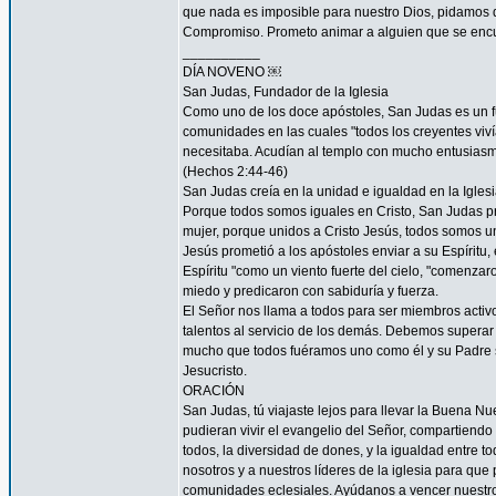
que nada es imposible para nuestro Dios, pidamos 
Compromiso. Prometo animar a alguien que se encu
__________
DÍA NOVENO ￼
San Judas, Fundador de la Iglesia
Como uno de los doce apóstoles, San Judas es un fu
comunidades en las cuales "todos los creyentes viví
necesitaba. Acudían al templo con mucho entusiasmo
(Hechos 2:44-46)
San Judas creía en la unidad e igualdad en la Igles
Porque todos somos iguales en Cristo, San Judas pro
mujer, porque unidos a Cristo Jesús, todos somos un
Jesús prometió a los apóstoles enviar a su Espíritu, 
Espíritu "como un viento fuerte del cielo, "comenzar
miedo y predicaron con sabiduría y fuerza.
El Señor nos llama a todos para ser miembros acti
talentos al servicio de los demás. Debemos superar 
mucho que todos fuéramos uno como él y su Padre s
Jesucristo.
ORACIÓN
San Judas, tú viajaste lejos para llevar la Buena N
pudieran vivir el evangelio del Señor, compartiendo
todos, la diversidad de dones, y la igualdad entre t
nosotros y a nuestros líderes de la iglesia para que
comunidades eclesiales. Ayúdanos a vencer nuestr