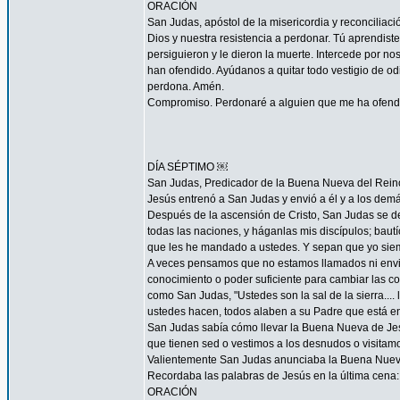
ORACIÓN
San Judas, apóstol de la misericordia y reconcilia
Dios y nuestra resistencia a perdonar. Tú aprendist
persiguieron y le dieron la muerte. Intercede por 
han ofendido. Ayúdanos a quitar todo vestigio de o
perdona. Amén.
Compromiso. Perdonaré a alguien que me ha ofendid
DÍA SÉPTIMO ￼
San Judas, Predicador de la Buena Nueva del Rein
Jesús entrenó a San Judas y envió a él y a los demá
Después de la ascensión de Cristo, San Judas se de
todas las naciones, y háganlas mis discípulos; bautí
que les he mandado a ustedes. Y sepan que yo siemp
A veces pensamos que no estamos llamados ni envi
conocimiento o poder suficiente para cambiar las c
como San Judas, "Ustedes son la sal de la sierra.... 
ustedes hacen, todos alaben a su Padre que está en 
San Judas sabía cómo llevar la Buena Nueva de Jes
que tienen sed o vestimos a los desnudos o visitam
Valientemente San Judas anunciaba la Buena Nueva d
Recordaba las palabras de Jesús en la última cena: 
ORACIÓN