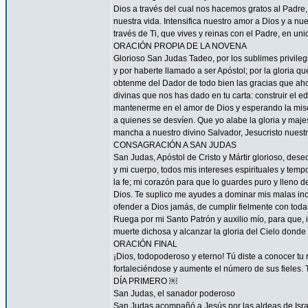
Dios a través del cual nos hacemos gratos al Padre
nuestra vida. Intensifica nuestro amor a Dios y a n
través de Ti, que vives y reinas con el Padre, en uni
ORACIÓN PROPIA DE LA NOVENA
Glorioso San Judas Tadeo, por los sublimes privileg
y por haberte llamado a ser Apóstol; por la gloria q
obtenme del Dador de todo bien las gracias que ah
divinas que nos has dado en tu carta: construir el ed
mantenerme en el amor de Dios y esperando la miseri
a quienes se desvíen. Que yo alabe la gloria y maj
mancha a nuestro divino Salvador, Jesucristo nuest
CONSAGRACIÓN A SAN JUDAS
San Judas, Apóstol de Cristo y Mártir glorioso, des
y mi cuerpo, todos mis intereses espirituales y tem
la fe; mi corazón para que lo guardes puro y lleno 
Dios. Te suplico me ayudes a dominar mis malas inc
ofender a Dios jamás, de cumplir fielmente con todas
Ruega por mi Santo Patrón y auxilio mío, para que, i
muerte dichosa y alcanzar la gloria del Cielo dond
ORACIÓN FINAL
¡Dios, todopoderoso y eterno! Tú diste a conocer tu
fortaleciéndose y aumente el número de sus fieles. 
DÍA PRIMERO ￼
San Judas, el sanador poderoso
San Judas acompañó a Jesús por las aldeas de Israel 