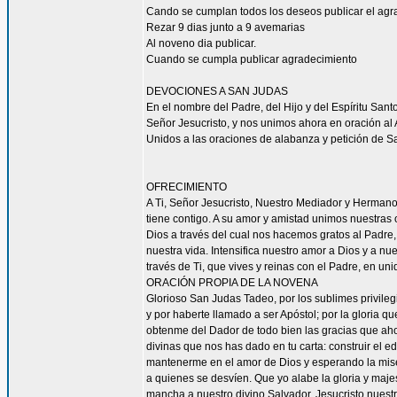
Cando se cumplan todos los deseos publicar el agr
Rezar 9 dias junto a 9 avemarias
Al noveno dia publicar.
Cuando se cumpla publicar agradecimiento
DEVOCIONES A SAN JUDAS
En el nombre del Padre, del Hijo y del Espíritu San
Señor Jesucristo, y nos unimos ahora en oración al A
Unidos a las oraciones de alabanza y petición de 
OFRECIMIENTO
A Ti, Señor Jesucristo, Nuestro Mediador y Herman
tiene contigo. A su amor y amistad unimos nuestras
Dios a través del cual nos hacemos gratos al Padre
nuestra vida. Intensifica nuestro amor a Dios y a n
través de Ti, que vives y reinas con el Padre, en uni
ORACIÓN PROPIA DE LA NOVENA
Glorioso San Judas Tadeo, por los sublimes privileg
y por haberte llamado a ser Apóstol; por la gloria q
obtenme del Dador de todo bien las gracias que ah
divinas que nos has dado en tu carta: construir el ed
mantenerme en el amor de Dios y esperando la miseri
a quienes se desvíen. Que yo alabe la gloria y maj
mancha a nuestro divino Salvador, Jesucristo nuest