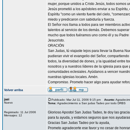
mujer, porque unidos a Cristo Jesús, todos somos un
Jesús prometió a los apóstoles enviar a su Espíritu, 
Espíritu "como un viento fuerte del cielo, "comenzar
miedo y predicaron con sabiduría y fuerza.
El Señor nos llama a todos para ser miembros acti
talentos al servicio de los demás. Debemos superar 
mucho que todos fuéramos uno como él y su Padre s
Jesucristo.
ORACIÓN
San Judas, tú viajaste lejos para llevar la Buena N
pudieran vivir el evangelio del Señor, compartiendo
todos, la diversidad de dones, y la igualdad entre t
nosotros y a nuestros líderes de la iglesia para que
comunidades eclesiales. Ayúdanos a vencer nuestr
nuestras iglesias locales. Amén.
Compromiso. Prometo hacer algo para ayudar reforzar
Volver arriba
jaei
Publicado: Mar Jul 11, 2006 9:15 pm
Asunto
: Agradeci
Nuevo
Tema:
Agradecimiento a San judas Tadeo por todo DRBS
Glorioso Apostol San Judas Tadeo, te doy las graci
Registrado: 11 Jul 2006
Mensajes: 12
para tu ayuda, y estamos seguros que nos ayudaras a
Gracias San Judas Tadeo por tu ayuda,
Prometo agradecerte ese favor y no cesar de honrar