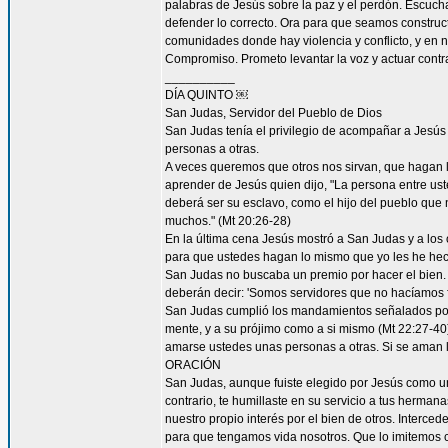
palabras de Jesús sobre la paz y el perdón. Escucha
defender lo correcto. Ora para que seamos construc
comunidades donde hay violencia y conflicto, y en 
Compromiso. Prometo levantar la voz y actuar contra 
__________
DÍA QUINTO ￼
San Judas, Servidor del Pueblo de Dios
San Judas tenía el privilegio de acompañar a Jes
personas a otras.
A veces queremos que otros nos sirvan, que hagan
aprender de Jesús quien dijo, "La persona entre ust
deberá ser su esclavo, como el hijo del pueblo que n
muchos." (Mt 20:26-28)
En la última cena Jesús mostró a San Judas y a los o
para que ustedes hagan lo mismo que yo les he hec
San Judas no buscaba un premio por hacer el bien. 
deberán decir: 'Somos servidores que no hacíamos f
San Judas cumplió los mandamientos señalados por 
mente, y a su prójimo como a si mismo (Mt 22:27-4
amarse ustedes unas personas a otras. Si se aman lo
ORACIÓN
San Judas, aunque fuiste elegido por Jesús como uno
contrario, te humillaste en su servicio a tus herma
nuestro propio interés por el bien de otros. Interced
para que tengamos vida nosotros. Que lo imitemos c