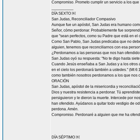
Compromiso. Prometo cumplir un servicio a los que 
__________
DÍA SEXTO ￼
San Judas, Reconciliador Compasivo
Aunque fue un apóstol, San Judas era humano como t
Señor, cómo perdonar. Probablemente fue sorprendi
que "sean perfectos, como su Padre que está en el ci
Como San Pablo, San Judas predicaba que no debemos
alguien, tenemos que reconciliarnos con esa persona
¿Perdonamos a las personas que nos han ofendido
San Judas oyó su respuesta: "No te digo hasta siete 
Cuando Jesús enseñaba a San Judas y a los otros ap
en el cielo los perdonará también a ustedes." (Mt 
como también nosotros perdonamos a los que nos o
ORACIÓN
San Judas, apóstol de la misericordia y reconcilia
Dios y nuestra resistencia a perdonar. Tú aprendist
persiguieron y le dieron la muerte. Intercede por 
han ofendido. Ayúdanos a quitar todo vestigio de o
perdona. Amén.
Compromiso. Perdonaré a alguien que me ha ofendid
DÍA SÉPTIMO ￼