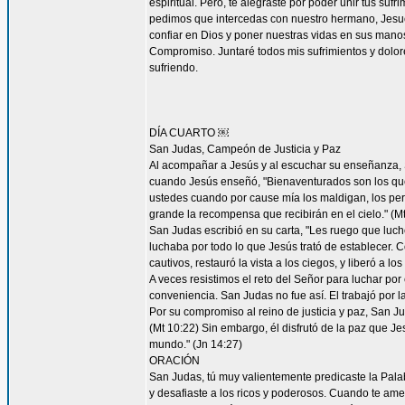
espiritual. Pero, te alegraste por poder unir tus suf
pedimos que intercedas con nuestro hermano, Jesucr
confiar en Dios y poner nuestras vidas en sus mano
Compromiso. Juntaré todos mis sufrimientos y dolor
sufriendo.
DÍA CUARTO ￼
San Judas, Campeón de Justicia y Paz
Al acompañar a Jesús y al escuchar su enseñanza, S
cuando Jesús enseñó, "Bienaventurados son los que 
ustedes cuando por cause mía los maldigan, los per
grande la recompensa que recibirán en el cielo." (Mt
San Judas escribió en su carta, "Les ruego que luch
luchaba por todo lo que Jesús trató de establecer. 
cautivos, restauró la vista a los ciegos, y liberó a lo
A veces resistimos el reto del Señor para luchar por 
conveniencia. San Judas no fue así. El trabajó por 
Por su compromiso al reino de justicia y paz, San 
(Mt 10:22) Sin embargo, él disfrutó de la paz que Je
mundo." (Jn 14:27)
ORACIÓN
San Judas, tú muy valientemente predicaste la Palab
y desafiaste a los ricos y poderosos. Cuando te ame