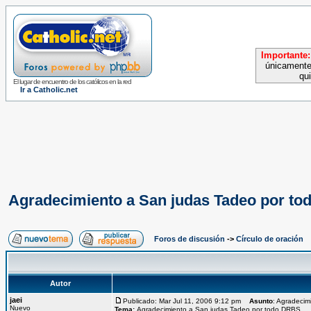
Importante:
únicamente
qu
El lugar de encuentro de los católicos en la red
Ir a Catholic.net
Agradecimiento a San judas Tadeo por t
Foros de discusión
->
Círculo de oración
Autor
jaei
Publicado: Mar Jul 11, 2006 9:12 pm
Asunto
: Agradeci
Nuevo
Tema:
Agradecimiento a San judas Tadeo por todo DRBS