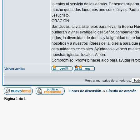
talentos al servicio de los demás. Debemos superar 
mucho que todos fuéramos uno como él y su Padre s
Jesucristo.
ORACIÓN
San Judas, tú viajaste lejos para llevar la Buena N
pudieran vivir el evangelio del Señor, compartiendo
todos, la diversidad de dones, y la igualdad entre t
nosotros y a nuestros líderes de la iglesia para que
comunidades eclesiales. Ayúdanos a vencer nuestr
nuestras iglesias locales. Amén.
Compromiso. Prometo hacer algo para ayudar reforzar
Volver arriba
Mostrar mensajes de anteriores:
Foros de discusión
->
Círculo de oración
Página
1
de
1