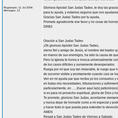
Glorioso Apostol San Judas Tadeo, te doy las graci
Registrado: 11 Jul 2006
Mensajes: 12
para tu ayuda, y estamos seguros que nos ayudaras a
Gracias San Judas Tadeo por tu ayuda,
Prometo agradecerte ese favor y no cesar de honrar
DRBS
Oración a San Judas Tadeo
¡Oh glorioso Apóstol San Judas Tadeo,
siervo fiel y amigo de Jesús, el nombre del traidor 
en manos de sus enemigos, ha sido la causa de qu
Pero la Iglesia te honra e invoca universalmente co
de los casos difíciles y sumamente desesperados.
Ruega por mí que soy tan miserable, te ruego que ha
de socorrer visible y prontamente cuando casi se h
Ven en mi ayuda par que reciba yo los consuelos y e
en todas mis necesidades, tribulaciones y sufrimient
particularmente, en ......(hacer aquí la(s) petición(es) 
si es para mi provecho espiritual, gloria de Dios y h
Te prometo, glorioso San Judas, acordarme siempre
y nunca dejar de honrarte como a mi especial y pode
y hacer todo lo que pueda para extender tu devoció
AMEN
Resad a San Judas Tadeo de Viernes a Sabado