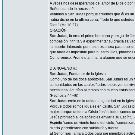
A veces nos desesperamos del amor de Dios o por
Señor cuando lo necesito?
Venimos a San Judas porque creemos que él es un 
había dicho en la última cena, "Todo lo que ustedes 
Dios." (Mc 10:27)
ORACIÓN
San Judas, tú eres el primo hermano y amigo de Jesú
compasión infinita y a experimentar su gracia salvad
la muerte. Intercede por nosotros ahora para que sin
que nada es imposible para nuestro Dios, pidamos 
Compromiso. Prometo animar a alguien que se encu
__________
DÍA NOVENO ￼
San Judas, Fundador de la Iglesia
Como uno de los doce apóstoles, San Judas es un fu
comunidades en las cuales "todos los creyentes viví
necesitaba. Acudían al templo con mucho entusiasmo
(Hechos 2:44-46)
San Judas creía en la unidad e igualdad en la Igles
Porque todos somos iguales en Cristo, San Judas pro
mujer, porque unidos a Cristo Jesús, todos somos un
Jesús prometió a los apóstoles enviar a su Espíritu, 
Espíritu "como un viento fuerte del cielo, "comenzar
miedo y predicaron con sabiduría y fuerza.
El Señor nos llama a todos para ser miembros acti