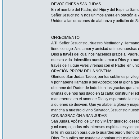
DEVOCIONES A SAN JUDAS
En el nombre del Padre, del Hijo y del Espíritu San
Señor Jesucristo, y nos unimos ahora en oración al A
Unidos a las oraciones de alabanza y petición de 
OFRECIMIENTO
A Ti, Señor Jesucristo, Nuestro Mediador y Herman
tiene contigo. A su amor y amistad unimos nuestras
Dios a través del cual nos hacemos gratos al Padre
nuestra vida. Intensifica nuestro amor a Dios y a n
través de Ti, que vives y reinas con el Padre, en uni
ORACIÓN PROPIA DE LA NOVENA
Glorioso San Judas Tadeo, por los sublimes privileg
y por haberte llamado a ser Apóstol; por la gloria q
obtenme del Dador de todo bien las gracias que ah
divinas que nos has dado en tu carta: construir el ed
mantenerme en el amor de Dios y esperando la miseri
a quienes se desvíen. Que yo alabe la gloria y maj
mancha a nuestro divino Salvador, Jesucristo nuest
CONSAGRACIÓN A SAN JUDAS
San Judas, Apóstol de Cristo y Mártir glorioso, des
y mi cuerpo, todos mis intereses espirituales y tem
la fe; mi corazón para que lo guardes puro y lleno 
Dios. Te suplico me ayudes a dominar mis malas inc