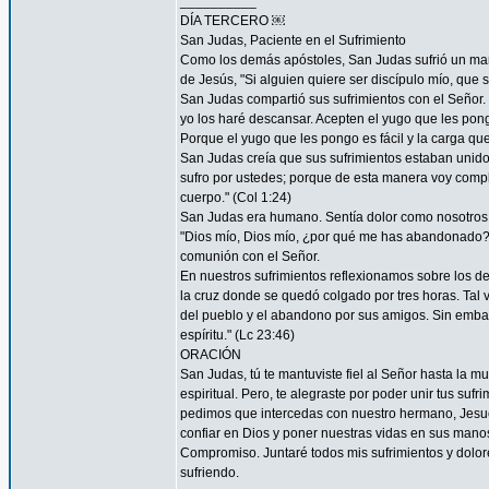
__________
DÍA TERCERO ￼
San Judas, Paciente en el Sufrimiento
Como los demás apóstoles, San Judas sufrió un marti
de Jesús, "Si alguien quiere ser discípulo mío, que 
San Judas compartió sus sufrimientos con el Señor.
yo los haré descansar. Acepten el yugo que les pon
Porque el yugo que les pongo es fácil y la carga que 
San Judas creía que sus sufrimientos estaban unidos 
sufro por ustedes; porque de esta manera voy complet
cuerpo." (Col 1:24)
San Judas era humano. Sentía dolor como nosotros. 
"Dios mío, Dios mío, ¿por qué me has abandonado?" 
comunión con el Señor.
En nuestros sufrimientos reflexionamos sobre los de
la cruz donde se quedó colgado por tres horas. Tal 
del pueblo y el abandono por sus amigos. Sin embar
espíritu." (Lc 23:46)
ORACIÓN
San Judas, tú te mantuviste fiel al Señor hasta la mu
espiritual. Pero, te alegraste por poder unir tus suf
pedimos que intercedas con nuestro hermano, Jesucr
confiar en Dios y poner nuestras vidas en sus mano
Compromiso. Juntaré todos mis sufrimientos y dolor
sufriendo.