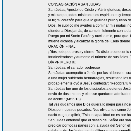
CONSAGRACIÓN A SAN JUDAS
San Judas, Apóstol de Cristo y Mártir glorioso, des
y mi cuerpo, todos mis intereses espirituales y tem
la fe; mi corazón para que lo guardes puro y lleno 
Dios. Te suplico me ayudes a dominar mis malas inc
ofender a Dios jamás, de cumplir fielmente con todas
Ruega por mi Santo Patrón y auxilio mío, para que, i
muerte dichosa y alcanzar la gloria del Cielo dond
ORACIÓN FINAL
¡Dios, todopoderoso y eterno! Tú diste a conocer tu
fortaleciéndose y aumente el número de sus fieles. 
DÍA PRIMERO ￼
San Judas, el sanador poderoso
San Judas acompañó a Jesús por las aldeas de Israel 
a una mujer sufriendo hemorragias, resucitar a los 
probablemente oyó a Jesús contestar: "Recobra tu vi
San Judas fue uno de los discípulos a quienes Jesús "
envió de dos en dos, y ellos se quedaron admirad
de aceite." (Mc 6:13)
Tal vez dudamos que Dios quiera lo mejor para nos
Dios por nuestros pecados. Nos olvidamos como Je
nació ciego, explicó, "Esta incapacidad no es por ha
San Judas entendió que el deseo del Señor era sana
predicar por todas partes con la ayuda del Señor, 
palabras de Jesús durante la última cena se cumpli