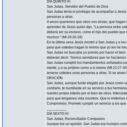
DÍA QUINTO ￼
San Judas, Servidor del Pueblo de Dios
San Judas tenía el privilegio de acompañar a Jes
personas a otras.
A veces queremos que otros nos sirvan, que hagan
aprender de Jesús quien dijo, "La persona entre ust
deberá ser su esclavo, como el hijo del pueblo que n
muchos." (Mt 20:26-28)
En la última cena Jesús mostró a San Judas y a los o
para que ustedes hagan lo mismo que yo les he hec
San Judas no buscaba un premio por hacer el bien. 
deberán decir: 'Somos servidores que no hacíamos f
San Judas cumplió los mandamientos señalados por 
mente, y a su prójimo como a si mismo (Mt 22:27-4
amarse ustedes unas personas a otras. Si se aman lo
ORACIÓN
San Judas, aunque fuiste elegido por Jesús como uno
contrario, te humillaste en su servicio a tus herma
nuestro propio interés por el bien de otros. Interced
para que tengamos vida nosotros. Que lo imitemos c
Compromiso. Prometo cumplir un servicio a los que 
__________
DÍA SEXTO ￼
San Judas, Reconciliador Compasivo
Aunque fue un apóstol, San Judas era humano como t