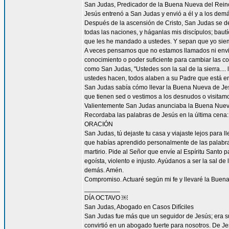
San Judas, Predicador de la Buena Nueva del Rein
Jesús entrenó a San Judas y envió a él y a los demá
Después de la ascensión de Cristo, San Judas se de
todas las naciones, y háganlas mis discípulos; bautí
que les he mandado a ustedes. Y sepan que yo siemp
A veces pensamos que no estamos llamados ni envi
conocimiento o poder suficiente para cambiar las c
como San Judas, "Ustedes son la sal de la sierra.... 
ustedes hacen, todos alaben a su Padre que está en 
San Judas sabía cómo llevar la Buena Nueva de Jes
que tienen sed o vestimos a los desnudos o visitam
Valientemente San Judas anunciaba la Buena Nueva d
Recordaba las palabras de Jesús en la última cena: 
ORACIÓN
San Judas, tú dejaste tu casa y viajaste lejos para
que habías aprendido personalmente de las palabras y
martirio. Pide al Señor que envíe al Espíritu Santo
egoísta, violento e injusto. Ayúdanos a ser la sal d
demás. Amén.
Compromiso. Actuaré según mi fe y llevaré la Buena
__________
DÍA OCTAVO ￼
San Judas, Abogado en Casos Difíciles
San Judas fue más que un seguidor de Jesús; era su
convirtió en un abogado fuerte para nosotros. De Je