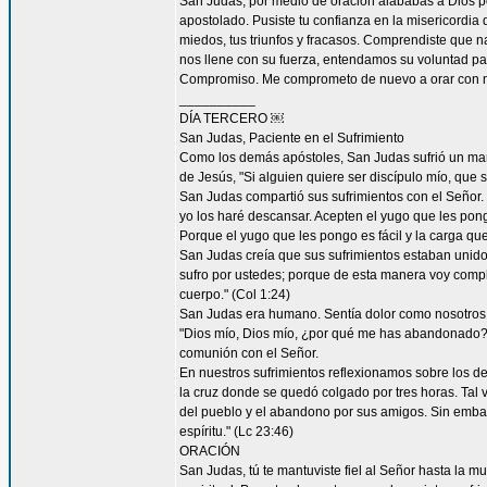
San Judas, por medio de oración alababas a Dios por
apostolado. Pusiste tu confianza en la misericordia
miedos, tus triunfos y fracasos. Comprendiste que n
nos llene con su fuerza, entendamos su voluntad 
Compromiso. Me comprometo de nuevo a orar con má
__________
DÍA TERCERO ￼
San Judas, Paciente en el Sufrimiento
Como los demás apóstoles, San Judas sufrió un marti
de Jesús, "Si alguien quiere ser discípulo mío, que 
San Judas compartió sus sufrimientos con el Señor.
yo los haré descansar. Acepten el yugo que les pon
Porque el yugo que les pongo es fácil y la carga que 
San Judas creía que sus sufrimientos estaban unidos 
sufro por ustedes; porque de esta manera voy complet
cuerpo." (Col 1:24)
San Judas era humano. Sentía dolor como nosotros. 
"Dios mío, Dios mío, ¿por qué me has abandonado?" 
comunión con el Señor.
En nuestros sufrimientos reflexionamos sobre los de
la cruz donde se quedó colgado por tres horas. Tal 
del pueblo y el abandono por sus amigos. Sin embar
espíritu." (Lc 23:46)
ORACIÓN
San Judas, tú te mantuviste fiel al Señor hasta la mu