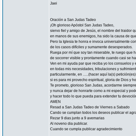
Jaei
Oración a San Judas Tadeo
¡Oh glorioso Apóstol San Judas Tadeo,
siervo fiel y amigo de Jesús, el nombre del traidor 
en manos de sus enemigos, ha sido la causa de qu
Pero la Iglesia te honra e invoca universalmente co
de los casos difíciles y sumamente desesperados.
Ruega por mí que soy tan miserable, te ruego que ha
de socorrer visible y prontamente cuando casi se h
Ven en mi ayuda par que reciba yo los consuelos y e
en todas mis necesidades, tribulaciones y sufrimient
particularmente, en ......(hacer aquí la(s) petición(es) 
si es para mi provecho espiritual, gloria de Dios y h
Te prometo, glorioso San Judas, acordarme siempre
y nunca dejar de honrarte como a mi especial y pode
y hacer todo lo que pueda para extender tu devoció
AMEN
Resad a San Judas Tadeo de Viernes a Sabado
Cando se cumplan todos los deseos publicar el agr
Rezar 9 dias junto a 9 avemarias
Al noveno dia publicar.
Cuando se cumpla publicar agradecimiento