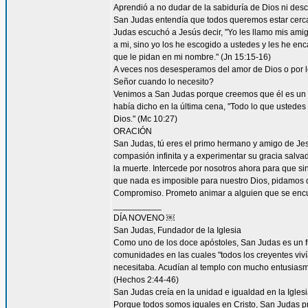
Aprendió a no dudar de la sabiduría de Dios ni desco
San Judas entendía que todos queremos estar cerca 
Judas escuchó a Jesús decir, "Yo les llamo mis am
a mi, sino yo los he escogido a ustedes y les he en
que le pidan en mi nombre." (Jn 15:15-16)
A veces nos desesperamos del amor de Dios o por
Señor cuando lo necesito?
Venimos a San Judas porque creemos que él es un 
había dicho en la última cena, "Todo lo que ustedes 
Dios." (Mc 10:27)
ORACIÓN
San Judas, tú eres el primo hermano y amigo de Jesú
compasión infinita y a experimentar su gracia salvad
la muerte. Intercede por nosotros ahora para que sin
que nada es imposible para nuestro Dios, pidamos 
Compromiso. Prometo animar a alguien que se encu
__________
DÍA NOVENO ￼
San Judas, Fundador de la Iglesia
Como uno de los doce apóstoles, San Judas es un fu
comunidades en las cuales "todos los creyentes viví
necesitaba. Acudían al templo con mucho entusiasmo
(Hechos 2:44-46)
San Judas creía en la unidad e igualdad en la Igles
Porque todos somos iguales en Cristo, San Judas pro