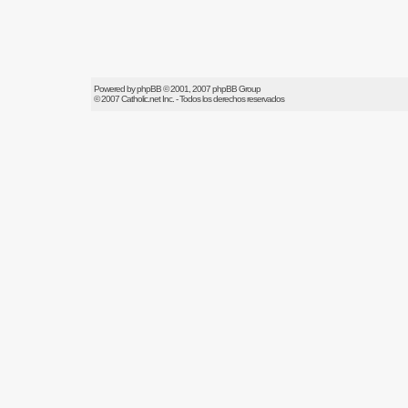
Powered by
phpBB
© 2001, 2007 phpBB Group
© 2007
Catholic.net
Inc. - Todos los derechos reservados