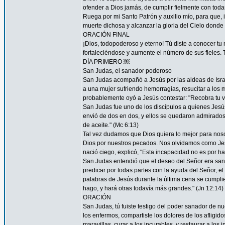
ofender a Dios jamás, de cumplir fielmente con todas
Ruega por mi Santo Patrón y auxilio mío, para que, i
muerte dichosa y alcanzar la gloria del Cielo dond
ORACIÓN FINAL
¡Dios, todopoderoso y eterno! Tú diste a conocer tu
fortaleciéndose y aumente el número de sus fieles. 
DÍA PRIMERO ￼
San Judas, el sanador poderoso
San Judas acompañó a Jesús por las aldeas de Israel 
a una mujer sufriendo hemorragias, resucitar a los 
probablemente oyó a Jesús contestar: "Recobra tu vi
San Judas fue uno de los discípulos a quienes Jesús "
envió de dos en dos, y ellos se quedaron admirad
de aceite." (Mc 6:13)
Tal vez dudamos que Dios quiera lo mejor para nos
Dios por nuestros pecados. Nos olvidamos como Je
nació ciego, explicó, "Esta incapacidad no es por ha
San Judas entendió que el deseo del Señor era sana
predicar por todas partes con la ayuda del Señor, 
palabras de Jesús durante la última cena se cumpli
hago, y hará otras todavía más grandes." (Jn 12:14)
ORACIÓN
San Judas, tú fuiste testigo del poder sanador de n
los enfermos, compartiste los dolores de los afligid
maravillas, curar a los incurables, y restaurar a l