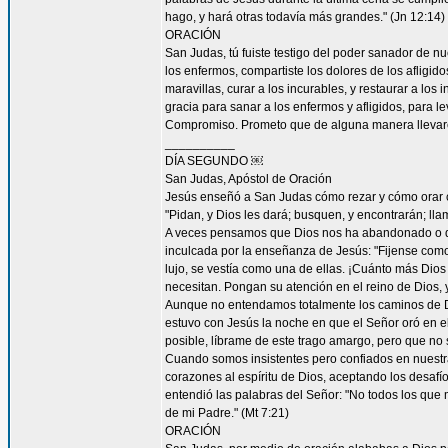
hago, y hará otras todavía más grandes." (Jn 12:14)
ORACIÓN
San Judas, tú fuiste testigo del poder sanador de n
los enfermos, compartiste los dolores de los afligid
maravillas, curar a los incurables, y restaurar a l
gracia para sanar a los enfermos y afligidos, para l
Compromiso. Prometo que de alguna manera llevaré
__________
DÍA SEGUNDO ￼
San Judas, Apóstol de Oración
Jesús enseñó a San Judas cómo rezar y cómo orar c
"Pidan, y Dios les dará; busquen, y encontrarán; llam
A veces pensamos que Dios nos ha abandonado o que
inculcada por la enseñanza de Jesús: "Fijense como c
lujo, se vestía como una de ellas. ¡Cuánto más Dios h
necesitan. Pongan su atención en el reino de Dios, y
Aunque no entendamos totalmente los caminos de 
estuvo con Jesús la noche en que el Señor oró en el
posible, líbrame de este trago amargo, pero que no s
Cuando somos insistentes pero confiados en nuestra
corazones al espíritu de Dios, aceptando los desa
entendió las palabras del Señor: "No todos los que m
de mi Padre." (Mt 7:21)
ORACIÓN