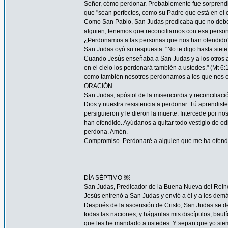
Señor, cómo perdonar. Probablemente fue sorprendi
que "sean perfectos, como su Padre que está en el ci
Como San Pablo, San Judas predicaba que no debemos
alguien, tenemos que reconciliarnos con esa persona
¿Perdonamos a las personas que nos han ofendido
San Judas oyó su respuesta: "No te digo hasta siete 
Cuando Jesús enseñaba a San Judas y a los otros ap
en el cielo los perdonará también a ustedes." (Mt 
como también nosotros perdonamos a los que nos o
ORACIÓN
San Judas, apóstol de la misericordia y reconcilia
Dios y nuestra resistencia a perdonar. Tú aprendist
persiguieron y le dieron la muerte. Intercede por 
han ofendido. Ayúdanos a quitar todo vestigio de o
perdona. Amén.
Compromiso. Perdonaré a alguien que me ha ofendid
DÍA SÉPTIMO ￼
San Judas, Predicador de la Buena Nueva del Rein
Jesús entrenó a San Judas y envió a él y a los demá
Después de la ascensión de Cristo, San Judas se de
todas las naciones, y háganlas mis discípulos; bautí
que les he mandado a ustedes. Y sepan que yo siemp