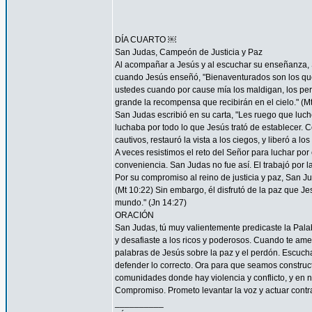
DÍA CUARTO ￼
San Judas, Campeón de Justicia y Paz
Al acompañar a Jesús y al escuchar su enseñanza, S
cuando Jesús enseñó, "Bienaventurados son los que 
ustedes cuando por cause mía los maldigan, los per
grande la recompensa que recibirán en el cielo." (Mt
San Judas escribió en su carta, "Les ruego que luch
luchaba por todo lo que Jesús trató de establecer. 
cautivos, restauró la vista a los ciegos, y liberó a lo
A veces resistimos el reto del Señor para luchar por 
conveniencia. San Judas no fue así. El trabajó por 
Por su compromiso al reino de justicia y paz, San 
(Mt 10:22) Sin embargo, él disfrutó de la paz que Je
mundo." (Jn 14:27)
ORACIÓN
San Judas, tú muy valientemente predicaste la Palab
y desafiaste a los ricos y poderosos. Cuando te ame
palabras de Jesús sobre la paz y el perdón. Escucha
defender lo correcto. Ora para que seamos construc
comunidades donde hay violencia y conflicto, y en 
Compromiso. Prometo levantar la voz y actuar contra 
__________