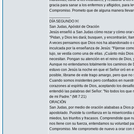
gracia para sanar a los enfermos y afligidos, para l
Compromiso. Prometo que de alguna manera llevaré
__________
DÍA SEGUNDO ￼
San Judas, Apóstol de Oración
Jesús enseñó a San Judas cómo rezar y cómo orar c
"Pidan, y Dios les dará; busquen, y encontrarán; llam
A veces pensamos que Dios nos ha abandonado o que
inculcada por la enseñanza de Jesús: "Fijense como c
lujo, se vestía como una de ellas. ¡Cuánto más Dios h
necesitan. Pongan su atención en el reino de Dios, y
Aunque no entendamos totalmente los caminos de 
estuvo con Jesús la noche en que el Señor oró en el
posible, líbrame de este trago amargo, pero que no s
Cuando somos insistentes pero confiados en nuestra
corazones al espíritu de Dios, aceptando los desa
entendió las palabras del Señor: "No todos los que m
de mi Padre." (Mt 7:21)
ORACIÓN
San Judas, por medio de oración alababas a Dios por
apostolado. Pusiste tu confianza en la misericordia
miedos, tus triunfos y fracasos. Comprendiste que n
nos llene con su fuerza, entendamos su voluntad 
Compromiso. Me comprometo de nuevo a orar con má