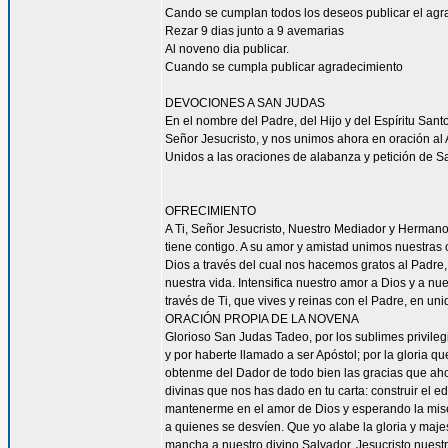
Cando se cumplan todos los deseos publicar el agr
Rezar 9 dias junto a 9 avemarias
Al noveno dia publicar.
Cuando se cumpla publicar agradecimiento
DEVOCIONES A SAN JUDAS
En el nombre del Padre, del Hijo y del Espíritu San
Señor Jesucristo, y nos unimos ahora en oración al A
Unidos a las oraciones de alabanza y petición de 
OFRECIMIENTO
A Ti, Señor Jesucristo, Nuestro Mediador y Herman
tiene contigo. A su amor y amistad unimos nuestras
Dios a través del cual nos hacemos gratos al Padre
nuestra vida. Intensifica nuestro amor a Dios y a n
través de Ti, que vives y reinas con el Padre, en uni
ORACIÓN PROPIA DE LA NOVENA
Glorioso San Judas Tadeo, por los sublimes privileg
y por haberte llamado a ser Apóstol; por la gloria q
obtenme del Dador de todo bien las gracias que ah
divinas que nos has dado en tu carta: construir el ed
mantenerme en el amor de Dios y esperando la miseri
a quienes se desvíen. Que yo alabe la gloria y maj
mancha a nuestro divino Salvador, Jesucristo nuest