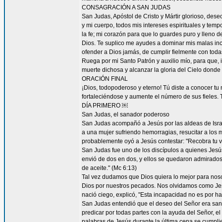
CONSAGRACIÓN A SAN JUDAS
San Judas, Apóstol de Cristo y Mártir glorioso, des
y mi cuerpo, todos mis intereses espirituales y tem
la fe; mi corazón para que lo guardes puro y lleno 
Dios. Te suplico me ayudes a dominar mis malas inc
ofender a Dios jamás, de cumplir fielmente con todas
Ruega por mi Santo Patrón y auxilio mío, para que, i
muerte dichosa y alcanzar la gloria del Cielo dond
ORACIÓN FINAL
¡Dios, todopoderoso y eterno! Tú diste a conocer tu
fortaleciéndose y aumente el número de sus fieles. 
DÍA PRIMERO ￼
San Judas, el sanador poderoso
San Judas acompañó a Jesús por las aldeas de Israel 
a una mujer sufriendo hemorragias, resucitar a los 
probablemente oyó a Jesús contestar: "Recobra tu vi
San Judas fue uno de los discípulos a quienes Jesús "
envió de dos en dos, y ellos se quedaron admirad
de aceite." (Mc 6:13)
Tal vez dudamos que Dios quiera lo mejor para nos
Dios por nuestros pecados. Nos olvidamos como Je
nació ciego, explicó, "Esta incapacidad no es por ha
San Judas entendió que el deseo del Señor era sana
predicar por todas partes con la ayuda del Señor, 
palabras de Jesús durante la última cena se cumpli