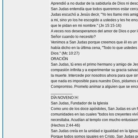
Aprendió a no dudar de la sabiduría de Dios ni desco
San Judas entendía que todos queremos estar cerca 
Judas escuchó a Jesús decir, "Yo les llamo mis am
a mi, sino yo los he escogido a ustedes y les he en
que le pidan en mi nombre." (Jn 15:15-16)
A veces nos desesperamos del amor de Dios o por
Señor cuando lo necesito?
Venimos a San Judas porque creemos que él es un 
había dicho en la última cena, "Todo lo que ustedes 
Dios." (Mc 10:27)
ORACIÓN
San Judas, tú eres el primo hermano y amigo de Jesú
compasión infinita y a experimentar su gracia salvad
la muerte. Intercede por nosotros ahora para que sin
que nada es imposible para nuestro Dios, pidamos 
Compromiso. Prometo animar a alguien que se encu
__________
DÍA NOVENO ￼
San Judas, Fundador de la Iglesia
Como uno de los doce apóstoles, San Judas es un fu
comunidades en las cuales "todos los creyentes viví
necesitaba. Acudían al templo con mucho entusiasmo
(Hechos 2:44-46)
San Judas creía en la unidad e igualdad en la Igles
Porque todos somos iguales en Cristo, San Judas pro