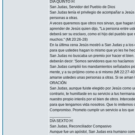
DÍA QUINTO ￼
San Judas, Servidor del Pueblo de Dios
San Judas tenía el privilegio de acompañar a Jes
personas a otras.
A veces queremos que otros nos sirvan, que hagan
aprender de Jesús quien dijo, "La persona entre ust
deberá ser su esclavo, como el hijo del pueblo que n
muchos." (Mt 20:26-28)
En la última cena Jesús mostró a San Judas y a los o
para que ustedes hagan lo mismo que yo les he hec
San Judas no buscaba un premio por hacer el bien. 
deberán decir: 'Somos servidores que no hacíamos f
San Judas cumplió los mandamientos señalados por 
mente, y a su prójimo como a si mismo (Mt 22:27-4
amarse ustedes unas personas a otras. Si se aman lo
ORACIÓN
San Judas, aunque fuiste elegido por Jesús como uno
contrario, te humillaste en su servicio a tus herma
nuestro propio interés por el bien de otros. Interced
para que tengamos vida nosotros. Que lo imitemos c
Compromiso. Prometo cumplir un servicio a los que 
__________
DÍA SEXTO ￼
San Judas, Reconciliador Compasivo
Aunque fue un apóstol, San Judas era humano como t