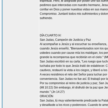
espiritual. Pero, te alegraste por poder unir tus suf
pedimos que intercedas con nuestro hermano, Jesucr
confiar en Dios y poner nuestras vidas en sus mano
Compromiso. Juntaré todos mis sufrimientos y dolor
sufriendo.
DÍA CUARTO ￼
San Judas, Campeón de Justicia y Paz
Al acompañar a Jesús y al escuchar su enseñanza, S
cuando Jesús enseñó, "Bienaventurados son los que 
ustedes cuando por cause mía los maldigan, los per
grande la recompensa que recibirán en el cielo." (Mt
San Judas escribió en su carta, "Les ruego que luch
luchaba por todo lo que Jesús trató de establecer. 
cautivos, restauró la vista a los ciegos, y liberó a lo
A veces resistimos el reto del Señor para luchar por 
conveniencia. San Judas no fue así. El trabajó por 
Por su compromiso al reino de justicia y paz, San 
(Mt 10:22) Sin embargo, él disfrutó de la paz que Je
mundo." (Jn 14:27)
ORACIÓN
San Judas, tú muy valientemente predicaste la Palab
y desafiaste a los ricos y poderosos. Cuando te ame