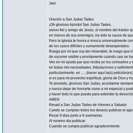
Jaei
Oración a San Judas Tadeo
¡Oh glorioso Apóstol San Judas Tadeo,
siervo fiel y amigo de Jesús, el nombre del traidor 
en manos de sus enemigos, ha sido la causa de qu
Pero la Iglesia te honra e invoca universalmente co
de los casos difíciles y sumamente desesperados.
Ruega por mí que soy tan miserable, te ruego que ha
de socorrer visible y prontamente cuando casi se h
Ven en mi ayuda par que reciba yo los consuelos y e
en todas mis necesidades, tribulaciones y sufrimient
particularmente, en ......(hacer aquí la(s) petición(es) 
si es para mi provecho espiritual, gloria de Dios y h
Te prometo, glorioso San Judas, acordarme siempre
y nunca dejar de honrarte como a mi especial y pode
y hacer todo lo que pueda para extender tu devoció
AMEN
Resad a San Judas Tadeo de Viernes a Sabado
Cando se cumplan todos los deseos publicar el agr
Rezar 9 dias junto a 9 avemarias
Al noveno dia publicar.
Cuando se cumpla publicar agradecimiento