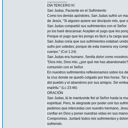
__________
DÍA TERCERO ￼
San Judas, Paciente en el Sufrimiento
Como los demás apóstoles, San Judas sufrió un marti
de Jesús, "Si alguien quiere ser discípulo mío, que 
San Judas compartió sus sufrimientos con el Señor.
yo los haré descansar. Acepten el yugo que les pon
Porque el yugo que les pongo es fácil y la carga que 
San Judas creía que sus sufrimientos estaban unidos 
sufro por ustedes; porque de esta manera voy complet
cuerpo." (Col 1:24)
San Judas era humano. Sentía dolor como nosotros. 
"Dios mío, Dios mío, ¿por qué me has abandonado?" 
comunión con el Señor.
En nuestros sufrimientos reflexionamos sobre los de
la cruz donde se quedó colgado por tres horas. Tal 
del pueblo y el abandono por sus amigos. Sin embar
espíritu." (Lc 23:46)
ORACIÓN
San Judas, tú te mantuviste fiel al Señor hasta la mu
espiritual. Pero, te alegraste por poder unir tus suf
pedimos que intercedas con nuestro hermano, Jesucr
confiar en Dios y poner nuestras vidas en sus mano
Compromiso. Juntaré todos mis sufrimientos y dolor
sufriendo.