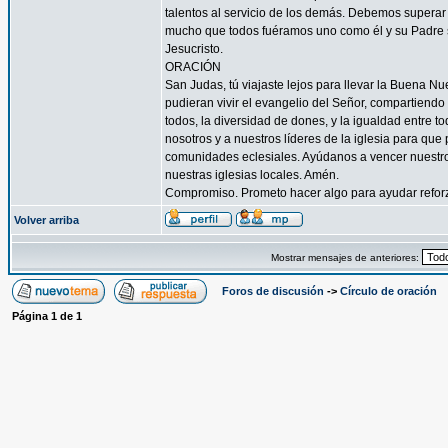
talentos al servicio de los demás. Debemos superar 
mucho que todos fuéramos uno como él y su Padre s
Jesucristo.
ORACIÓN
San Judas, tú viajaste lejos para llevar la Buena N
pudieran vivir el evangelio del Señor, compartiendo
todos, la diversidad de dones, y la igualdad entre t
nosotros y a nuestros líderes de la iglesia para que
comunidades eclesiales. Ayúdanos a vencer nuestr
nuestras iglesias locales. Amén.
Compromiso. Prometo hacer algo para ayudar reforzar
Volver arriba
Mostrar mensajes de anteriores:
Foros de discusión
->
Círculo de oración
Página
1
de
1