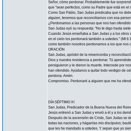
Señor, cómo perdonar. Probablemente fue sorprendi
que "sean perfectos, como su Padre que está en el ci
Como San Pablo, San Judas predicaba que no debemos
alguien, tenemos que reconciliarnos con esa persona
¿Perdonamos a las personas que nos han ofendido
San Judas oyó su respuesta: "No te digo hasta siete 
Cuando Jesús enseñaba a San Judas y a los otros ap
en el cielo los perdonará también a ustedes." (Mt 
como también nosotros perdonamos a los que nos o
ORACIÓN
San Judas, apóstol de la misericordia y reconcilia
Dios y nuestra resistencia a perdonar. Tú aprendist
persiguieron y le dieron la muerte. Intercede por 
han ofendido. Ayúdanos a quitar todo vestigio de o
perdona. Amén.
Compromiso. Perdonaré a alguien que me ha ofendid
DÍA SÉPTIMO ￼
San Judas, Predicador de la Buena Nueva del Rein
Jesús entrenó a San Judas y envió a él y a los demá
Después de la ascensión de Cristo, San Judas se de
todas las naciones, y háganlas mis discípulos; bautí
que les he mandado a ustedes. Y sepan que yo siemp