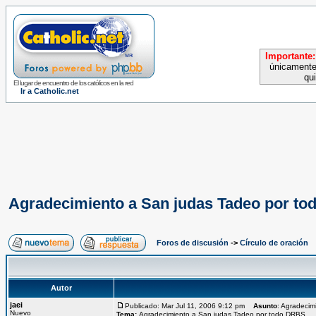
Importante:
únicamente
qu
El lugar de encuentro de los católicos en la red
Ir a Catholic.net
Agradecimiento a San judas Tadeo por t
Foros de discusión
->
Círculo de oración
Autor
jaei
Publicado: Mar Jul 11, 2006 9:12 pm
Asunto
: Agradeci
Nuevo
Tema:
Agradecimiento a San judas Tadeo por todo DRBS