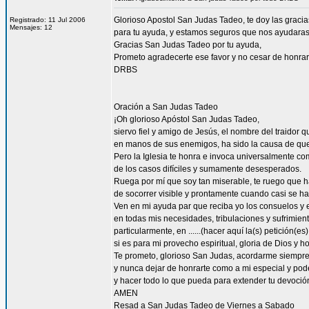
Glorioso Apostol San Judas Tadeo, te doy las graci
Registrado: 11 Jul 2006
Mensajes: 12
para tu ayuda, y estamos seguros que nos ayudaras a
Gracias San Judas Tadeo por tu ayuda,
Prometo agradecerte ese favor y no cesar de honrar
DRBS
Oración a San Judas Tadeo
¡Oh glorioso Apóstol San Judas Tadeo,
siervo fiel y amigo de Jesús, el nombre del traidor 
en manos de sus enemigos, ha sido la causa de qu
Pero la Iglesia te honra e invoca universalmente co
de los casos difíciles y sumamente desesperados.
Ruega por mí que soy tan miserable, te ruego que ha
de socorrer visible y prontamente cuando casi se h
Ven en mi ayuda par que reciba yo los consuelos y e
en todas mis necesidades, tribulaciones y sufrimient
particularmente, en ......(hacer aquí la(s) petición(es) 
si es para mi provecho espiritual, gloria de Dios y h
Te prometo, glorioso San Judas, acordarme siempre
y nunca dejar de honrarte como a mi especial y pode
y hacer todo lo que pueda para extender tu devoció
AMEN
Resad a San Judas Tadeo de Viernes a Sabado