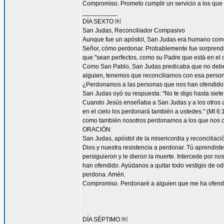
Compromiso. Prometo cumplir un servicio a los que 
__________
DÍA SEXTO ￼
San Judas, Reconciliador Compasivo
Aunque fue un apóstol, San Judas era humano como t
Señor, cómo perdonar. Probablemente fue sorprendi
que "sean perfectos, como su Padre que está en el ci
Como San Pablo, San Judas predicaba que no debemos
alguien, tenemos que reconciliarnos con esa persona
¿Perdonamos a las personas que nos han ofendido
San Judas oyó su respuesta: "No te digo hasta siete 
Cuando Jesús enseñaba a San Judas y a los otros ap
en el cielo los perdonará también a ustedes." (Mt 
como también nosotros perdonamos a los que nos o
ORACIÓN
San Judas, apóstol de la misericordia y reconcilia
Dios y nuestra resistencia a perdonar. Tú aprendist
persiguieron y le dieron la muerte. Intercede por 
han ofendido. Ayúdanos a quitar todo vestigio de o
perdona. Amén.
Compromiso. Perdonaré a alguien que me ha ofendid
DÍA SÉPTIMO ￼