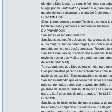
ofender a Dios jamás, de cumplir fielmente con todas
Ruega por mi Santo Patrón y auxilio mío, para que, i
muerte dichosa y alcanzar la gloria del Cielo dond
ORACIÓN FINAL
¡Dios, todopoderoso y eterno! Tú diste a conocer tu
fortaleciéndose y aumente el número de sus fieles. 
DÍA PRIMERO ￼
San Judas, el sanador poderoso
San Judas acompañó a Jesús por las aldeas de Israel 
a una mujer sufriendo hemorragias, resucitar a los 
probablemente oyó a Jesús contestar: "Recobra tu vi
San Judas fue uno de los discípulos a quienes Jesús "
envió de dos en dos, y ellos se quedaron admirad
de aceite." (Mc 6:13)
Tal vez dudamos que Dios quiera lo mejor para nos
Dios por nuestros pecados. Nos olvidamos como Je
nació ciego, explicó, "Esta incapacidad no es por ha
San Judas entendió que el deseo del Señor era sana
predicar por todas partes con la ayuda del Señor, 
palabras de Jesús durante la última cena se cumpli
hago, y hará otras todavía más grandes." (Jn 12:14)
ORACIÓN
San Judas, tú fuiste testigo del poder sanador de n
los enfermos, compartiste los dolores de los afligid
maravillas, curar a los incurables, y restaurar a l