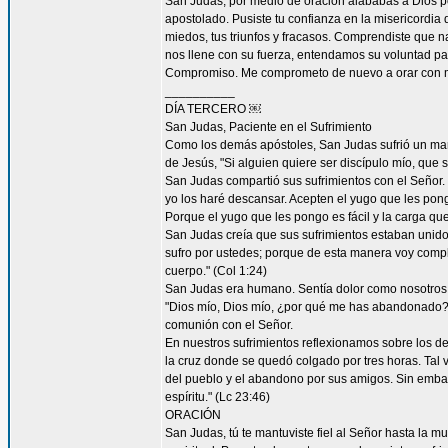
San Judas, por medio de oración alababas a Dios por
apostolado. Pusiste tu confianza en la misericordia
miedos, tus triunfos y fracasos. Comprendiste que n
nos llene con su fuerza, entendamos su voluntad 
Compromiso. Me comprometo de nuevo a orar con má
__________
DÍA TERCERO ￼
San Judas, Paciente en el Sufrimiento
Como los demás apóstoles, San Judas sufrió un marti
de Jesús, "Si alguien quiere ser discípulo mío, que 
San Judas compartió sus sufrimientos con el Señor.
yo los haré descansar. Acepten el yugo que les pon
Porque el yugo que les pongo es fácil y la carga que 
San Judas creía que sus sufrimientos estaban unidos 
sufro por ustedes; porque de esta manera voy complet
cuerpo." (Col 1:24)
San Judas era humano. Sentía dolor como nosotros. 
"Dios mío, Dios mío, ¿por qué me has abandonado?" 
comunión con el Señor.
En nuestros sufrimientos reflexionamos sobre los de
la cruz donde se quedó colgado por tres horas. Tal 
del pueblo y el abandono por sus amigos. Sin embar
espíritu." (Lc 23:46)
ORACIÓN
San Judas, tú te mantuviste fiel al Señor hasta la mu