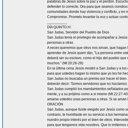
palabras de Jesús sobre la paz y el perdón. Escucha
defender lo correcto. Ora para que seamos construc
comunidades donde hay violencia y conflicto, y en 
Compromiso. Prometo levantar la voz y actuar contra 
__________
DÍA QUINTO ￼
San Judas, Servidor del Pueblo de Dios
San Judas tenía el privilegio de acompañar a Jes
personas a otras.
A veces queremos que otros nos sirvan, que hagan
aprender de Jesús quien dijo, "La persona entre ust
deberá ser su esclavo, como el hijo del pueblo que n
muchos." (Mt 20:26-28)
En la última cena Jesús mostró a San Judas y a los o
para que ustedes hagan lo mismo que yo les he hec
San Judas no buscaba un premio por hacer el bien. 
deberán decir: 'Somos servidores que no hacíamos f
San Judas cumplió los mandamientos señalados por 
mente, y a su prójimo como a si mismo (Mt 22:27-4
amarse ustedes unas personas a otras. Si se aman lo
ORACIÓN
San Judas, aunque fuiste elegido por Jesús como uno
contrario, te humillaste en su servicio a tus herma
nuestro propio interés por el bien de otros. Interced
para que tengamos vida nosotros. Que lo imitemos c