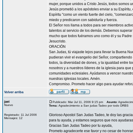
mujer, porque unidos a Cristo Jesús, todos somos un
Jesús prometió a los apóstoles enviar a su Espíritu, 
Espíritu "como un viento fuerte del cielo, "comenzar
miedo y predicaron con sabiduría y fuerza.
El Señor nos llama a todos para ser miembros acti
talentos al servicio de los demás. Debemos superar 
mucho que todos fuéramos uno como él y su Padre s
Jesucristo.
ORACIÓN
San Judas, tú viajaste lejos para llevar la Buena N
pudieran vivir el evangelio del Señor, compartiendo
todos, la diversidad de dones, y la igualdad entre t
nosotros y a nuestros líderes de la iglesia para que
comunidades eclesiales. Ayúdanos a vencer nuestr
nuestras iglesias locales. Amén.
Compromiso. Prometo hacer algo para ayudar reforzar
Volver arriba
jaei
Publicado: Mar Jul 11, 2006 9:15 pm
Asunto
: Agradeci
Nuevo
Tema:
Agradecimiento a San judas Tadeo por todo DRBS
Glorioso Apostol San Judas Tadeo, te doy las graci
Registrado: 11 Jul 2006
Mensajes: 12
para tu ayuda, y estamos seguros que nos ayudaras a
Gracias San Judas Tadeo por tu ayuda,
Prometo agradecerte ese favor y no cesar de honrar