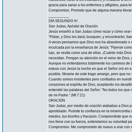
gracia para sanar a los enfermos y afligidos, para l
Compromiso. Prometo que de alguna manera llevaré
__________
DÍA SEGUNDO ￼
San Judas, Apóstol de Oración
Jesús enseñó a San Judas cómo rezar y cómo orar c
"Pidan, y Dios les dará; busquen, y encontrarán; llam
A veces pensamos que Dios nos ha abandonado o que
inculcada por la enseñanza de Jesús: "Fijense como c
lujo, se vestía como una de ellas. ¡Cuánto más Dios h
necesitan. Pongan su atención en el reino de Dios, y
Aunque no entendamos totalmente los caminos de 
estuvo con Jesús la noche en que el Señor oró en el
posible, líbrame de este trago amargo, pero que no s
Cuando somos insistentes pero confiados en nuestra
corazones al espíritu de Dios, aceptando los desa
entendió las palabras del Señor: "No todos los que m
de mi Padre." (Mt 7:21)
ORACIÓN
San Judas, por medio de oración alababas a Dios por
apostolado. Pusiste tu confianza en la misericordia
miedos, tus triunfos y fracasos. Comprendiste que n
nos llene con su fuerza, entendamos su voluntad 
Compromiso. Me comprometo de nuevo a orar con má