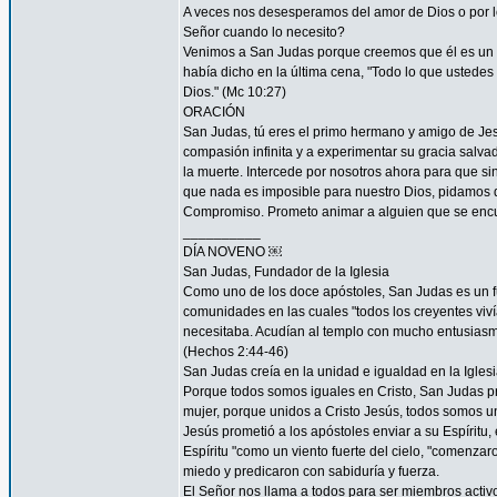
A veces nos desesperamos del amor de Dios o por
Señor cuando lo necesito?
Venimos a San Judas porque creemos que él es un 
había dicho en la última cena, "Todo lo que ustedes 
Dios." (Mc 10:27)
ORACIÓN
San Judas, tú eres el primo hermano y amigo de Jesú
compasión infinita y a experimentar su gracia salvad
la muerte. Intercede por nosotros ahora para que sin
que nada es imposible para nuestro Dios, pidamos 
Compromiso. Prometo animar a alguien que se encu
__________
DÍA NOVENO ￼
San Judas, Fundador de la Iglesia
Como uno de los doce apóstoles, San Judas es un fu
comunidades en las cuales "todos los creyentes viví
necesitaba. Acudían al templo con mucho entusiasmo
(Hechos 2:44-46)
San Judas creía en la unidad e igualdad en la Igles
Porque todos somos iguales en Cristo, San Judas pro
mujer, porque unidos a Cristo Jesús, todos somos un
Jesús prometió a los apóstoles enviar a su Espíritu, 
Espíritu "como un viento fuerte del cielo, "comenzar
miedo y predicaron con sabiduría y fuerza.
El Señor nos llama a todos para ser miembros acti