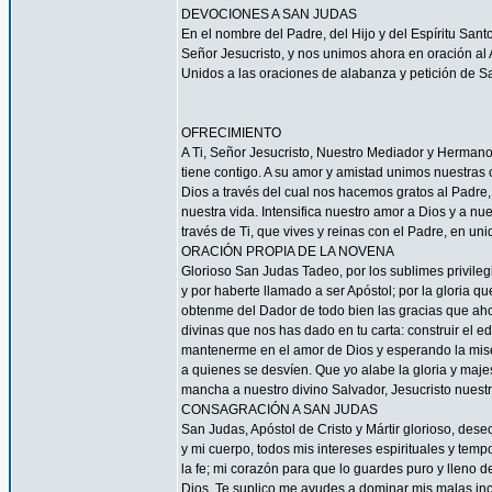
DEVOCIONES A SAN JUDAS
En el nombre del Padre, del Hijo y del Espíritu San
Señor Jesucristo, y nos unimos ahora en oración al A
Unidos a las oraciones de alabanza y petición de 
OFRECIMIENTO
A Ti, Señor Jesucristo, Nuestro Mediador y Herman
tiene contigo. A su amor y amistad unimos nuestras
Dios a través del cual nos hacemos gratos al Padre
nuestra vida. Intensifica nuestro amor a Dios y a n
través de Ti, que vives y reinas con el Padre, en uni
ORACIÓN PROPIA DE LA NOVENA
Glorioso San Judas Tadeo, por los sublimes privileg
y por haberte llamado a ser Apóstol; por la gloria q
obtenme del Dador de todo bien las gracias que ah
divinas que nos has dado en tu carta: construir el ed
mantenerme en el amor de Dios y esperando la miseri
a quienes se desvíen. Que yo alabe la gloria y maj
mancha a nuestro divino Salvador, Jesucristo nuest
CONSAGRACIÓN A SAN JUDAS
San Judas, Apóstol de Cristo y Mártir glorioso, des
y mi cuerpo, todos mis intereses espirituales y tem
la fe; mi corazón para que lo guardes puro y lleno 
Dios. Te suplico me ayudes a dominar mis malas inc