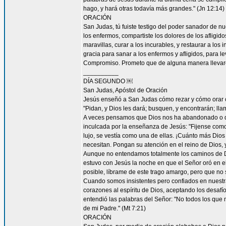
hago, y hará otras todavía más grandes." (Jn 12:14)
ORACIÓN
San Judas, tú fuiste testigo del poder sanador de n
los enfermos, compartiste los dolores de los afligid
maravillas, curar a los incurables, y restaurar a l
gracia para sanar a los enfermos y afligidos, para l
Compromiso. Prometo que de alguna manera llevaré
__________
DÍA SEGUNDO ￼
San Judas, Apóstol de Oración
Jesús enseñó a San Judas cómo rezar y cómo orar c
"Pidan, y Dios les dará; busquen, y encontrarán; llam
A veces pensamos que Dios nos ha abandonado o que
inculcada por la enseñanza de Jesús: "Fijense como c
lujo, se vestía como una de ellas. ¡Cuánto más Dios h
necesitan. Pongan su atención en el reino de Dios, y
Aunque no entendamos totalmente los caminos de 
estuvo con Jesús la noche en que el Señor oró en el
posible, líbrame de este trago amargo, pero que no s
Cuando somos insistentes pero confiados en nuestra
corazones al espíritu de Dios, aceptando los desa
entendió las palabras del Señor: "No todos los que m
de mi Padre." (Mt 7:21)
ORACIÓN