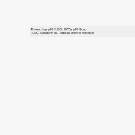
Powered by
phpBB
© 2001, 2007 phpBB Group
© 2007
Catholic.net
Inc. - Todos los derechos reservados