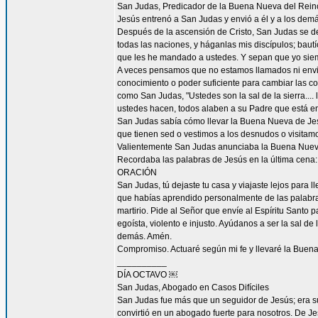
San Judas, Predicador de la Buena Nueva del Rein
Jesús entrenó a San Judas y envió a él y a los demá
Después de la ascensión de Cristo, San Judas se de
todas las naciones, y háganlas mis discípulos; bautí
que les he mandado a ustedes. Y sepan que yo siemp
A veces pensamos que no estamos llamados ni envi
conocimiento o poder suficiente para cambiar las c
como San Judas, "Ustedes son la sal de la sierra.... 
ustedes hacen, todos alaben a su Padre que está en 
San Judas sabía cómo llevar la Buena Nueva de Jes
que tienen sed o vestimos a los desnudos o visitam
Valientemente San Judas anunciaba la Buena Nueva d
Recordaba las palabras de Jesús en la última cena: 
ORACIÓN
San Judas, tú dejaste tu casa y viajaste lejos para
que habías aprendido personalmente de las palabras y
martirio. Pide al Señor que envíe al Espíritu Santo
egoísta, violento e injusto. Ayúdanos a ser la sal d
demás. Amén.
Compromiso. Actuaré según mi fe y llevaré la Buena
__________
DÍA OCTAVO ￼
San Judas, Abogado en Casos Difíciles
San Judas fue más que un seguidor de Jesús; era su
convirtió en un abogado fuerte para nosotros. De Je