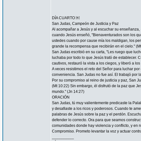
DÍA CUARTO ￼
San Judas, Campeón de Justicia y Paz
Al acompañar a Jesús y al escuchar su enseñanza, S
cuando Jesús enseñó, "Bienaventurados son los que 
ustedes cuando por cause mía los maldigan, los per
grande la recompensa que recibirán en el cielo." (Mt
San Judas escribió en su carta, "Les ruego que luch
luchaba por todo lo que Jesús trató de establecer. 
cautivos, restauró la vista a los ciegos, y liberó a lo
A veces resistimos el reto del Señor para luchar por 
conveniencia. San Judas no fue así. El trabajó por 
Por su compromiso al reino de justicia y paz, San 
(Mt 10:22) Sin embargo, él disfrutó de la paz que Je
mundo." (Jn 14:27)
ORACIÓN
San Judas, tú muy valientemente predicaste la Palab
y desafiaste a los ricos y poderosos. Cuando te ame
palabras de Jesús sobre la paz y el perdón. Escucha
defender lo correcto. Ora para que seamos construc
comunidades donde hay violencia y conflicto, y en 
Compromiso. Prometo levantar la voz y actuar contra 
__________