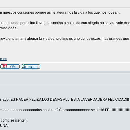
en nuestros corazones porque asi le alegramos la vida a los que nos rodean.
o del mundo pero sino lleva una sonrisa o no se da con alegria no servira vale 
rmar vidas.
 cierto amar y alegrar la vida del projimo es uno de los gozos mas grandes que 
.com
a a tu lado. ES HACER FELIZ A LOS DEMAS ALLI ESTA LA VERDADERA FELICIDAD!!!
de toooooooooooooooodos nosotros? Claroooooooooooo se sintió FELIiiiiiiiiiiiiiiii
n como se sienten.
GUNA.