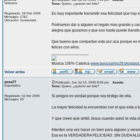
Veterano
Tema:
Quiero, ¿quieres ser feliz?
Es muy importante transmitir esa felicidad que hay 
Registrado: 28 Feb 2006
Mensajes: 1782
Ubicación: Guatemala
Podriamos dar a alguien el regalo mas grande y car
alegria que gozamos y que eso hasta puede transfo
Que bueno que compartan esto por aca porque es muy
felices con ellos.
_________________
Musica 100% Catolica
www.lavozsalmo29.blogspot
Volver arriba
anna77
Publicado: Jue Jul 13, 2006 8:06 pm
Asunto
:
Esporádico
Tema:
Quiero, ¿quieres ser feliz?
Si amigos es verdad porque soy testigo de ella.
Registrado: 02 Abr 2006
Mensajes: 45
La mayor felicidad la encuentras con el que est
Y que creen que sintió Jesus cuando salvó la vida 
Intenten una vez hacer un bien para alguien y vera
Esa es la VERDADERA FELICIDAD. SIN DUDA AL