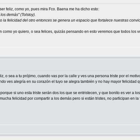
 ser feliz, como yo, pues mira Fco. Baena me ha dicho esto:
los demás" (Tolstoy).
o la felicidad del otro entonces se genera un espacio que fortalece nuestras con
como yo quiero, o sea felices, quizás pensando en esto veremos que todos los vol
z, o sea a tu prójimo, cuando vas por la calle y ves una persona triste por el moti
do ves alegría en su corazón el tuyo se alegra también y no hay mayor felicidad 
 porque si uno esta triste serán dos los que se entristecen, y que bonito es ver a l
cha felicidad por compartir a los demás pero si están tristes, no participan en la