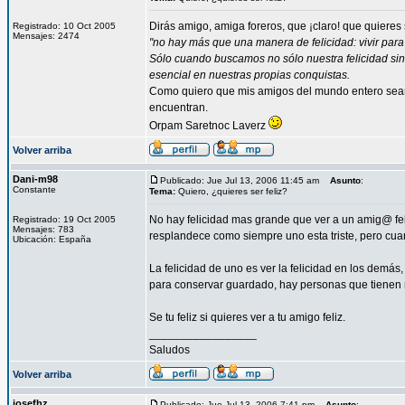
Dirás amigo, amiga foreros, que ¡claro! que quieres
Registrado: 10 Oct 2005
Mensajes: 2474
"no hay más que una manera de felicidad: vivir para 
Sólo cuando buscamos no sólo nuestra felicidad sin
esencial en nuestras propias conquistas.
Como quiero que mis amigos del mundo entero sean 
encuentran.
Orpam Saretnoc Laverz
Volver arriba
Dani-m98
Publicado: Jue Jul 13, 2006 11:45 am
Asunto
:
Constante
Tema:
Quiero, ¿quieres ser feliz?
No hay felicidad mas grande que ver a un amig@ feli
Registrado: 19 Oct 2005
Mensajes: 783
resplandece como siempre uno esta triste, pero cuan
Ubicación: España
La felicidad de uno es ver la felicidad en los demás,
para conservar guardado, hay personas que tienen mu
Se tu feliz si quieres ver a tu amigo feliz.
_________________
Saludos
Volver arriba
josefhz
Publicado: Jue Jul 13, 2006 7:41 pm
Asunto
: