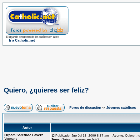
El lugar de encuentro de los católicos en la red
Ir a Catholic.net
Quiero, ¿quieres ser feliz?
Foros de discusión
->
Jóvenes católicos
Autor
Orpam Saretnoc Laverz
Publicado: Jue Jul 13, 2006 8:37 am
Asunto
: Quiero, ¿q
Veterano
Tema:
Quiero, ¿quieres ser feliz?