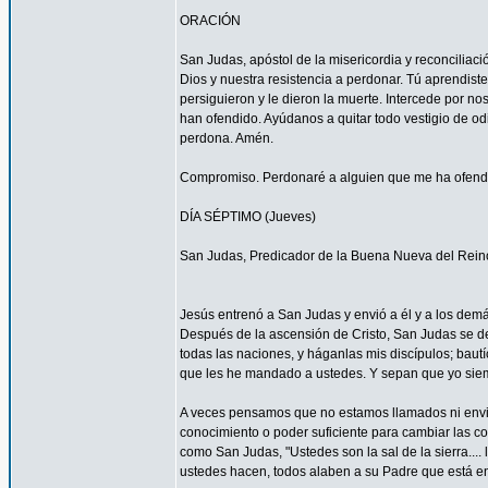
ORACIÓN
San Judas, apóstol de la misericordia y reconcilia
Dios y nuestra resistencia a perdonar. Tú aprendist
persiguieron y le dieron la muerte. Intercede por 
han ofendido. Ayúdanos a quitar todo vestigio de o
perdona. Amén.
Compromiso. Perdonaré a alguien que me ha ofendid
DÍA SÉPTIMO (Jueves)
San Judas, Predicador de la Buena Nueva del Rein
Jesús entrenó a San Judas y envió a él y a los demá
Después de la ascensión de Cristo, San Judas se de
todas las naciones, y háganlas mis discípulos; bautí
que les he mandado a ustedes. Y sepan que yo siemp
A veces pensamos que no estamos llamados ni envi
conocimiento o poder suficiente para cambiar las c
como San Judas, "Ustedes son la sal de la sierra.... 
ustedes hacen, todos alaben a su Padre que está en 