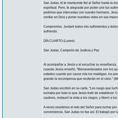
San Judas, tú te mantuviste fiel al Señor hasta la mu
espiritual. Pero, te alegraste por poder unir tus suf
pedimos que intercedas con nuestro hermano, Jesucr
confiar en Dios y poner nuestras vidas en sus mano
Compromiso. Juntaré todos mis sufrimientos y dolor
sufriendo.
DÍA CUARTO (Lunes)
San Judas, Campeón de Justicia y Paz
Al acompañar a Jesús y al escuchar su enseñanza, S
cuando Jesús enseñó, "Bienaventurados son los que 
ustedes cuando por cause mía los maldigan, los per
grande la recompensa que recibirán en el cielo." (Mt
San Judas escribió en su carta, "Les ruego que luch
luchaba por todo lo que Jesús trató de establecer. 
cautivos, restauró la vista a los ciegos, y liberó a lo
A veces resistimos el reto del Señor para luchar por 
conveniencia. San Judas no fue así. El trabajó por 