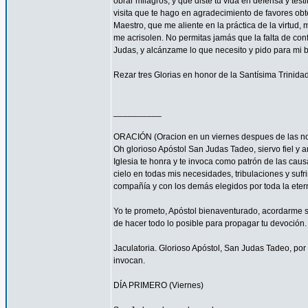
obrar milagros, y que diste tu vida en defensa y tes
visita que te hago en agradecimiento de favores ob
Maestro, que me aliente en la práctica de la virtud,
me acrisolen. No permitas jamás que la falta de con
Judas, y alcánzame lo que necesito y pido para mi 
Rezar tres Glorias en honor de la Santísima Trinidad
__________
ORACIÓN (Oracion en un viernes despues de las no
Oh glorioso Apóstol San Judas Tadeo, siervo fiel y 
Iglesia te honra y te invoca como patrón de las caus
cielo en todas mis necesidades, tribulaciones y sufr
compañía y con los demás elegidos por toda la eter
Yo te prometo, Apóstol bienaventurado, acordarme s
de hacer todo lo posible para propagar tu devoción. 
Jaculatoria. Glorioso Apóstol, San Judas Tadeo, por 
invocan.
DÍA PRIMERO (Viernes)