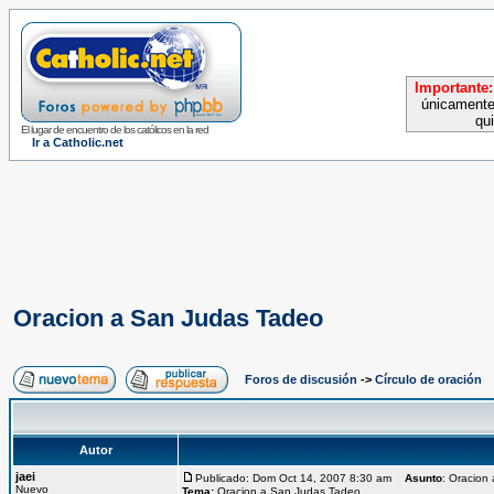
Importante:
únicamente
qu
El lugar de encuentro de los católicos en la red
Ir a Catholic.net
Oracion a San Judas Tadeo
Foros de discusión
->
Círculo de oración
Autor
jaei
Publicado: Dom Oct 14, 2007 8:30 am
Asunto
: Oracion
Nuevo
Tema:
Oracion a San Judas Tadeo