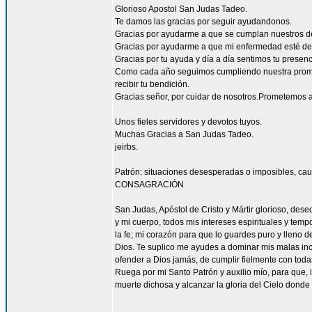
Glorioso Apostol San Judas Tadeo.
Te damos las gracias por seguir ayudandonos.
Gracias por ayudarme a que se cumplan nuestros d
Gracias por ayudarme a que mi enfermedad esté de
Gracias por tu ayuda y día a día sentimos tu presen
Como cada año seguimos cumpliendo nuestra promes
recibir tu bendición.
Gracias señor, por cuidar de nosotros.Prometemos a
Unos fieles servidores y devotos tuyos.
Muchas Gracias a San Judas Tadeo.
jeirbs.
Patrón: situaciones desesperadas o imposibles, cau
CONSAGRACIÓN
San Judas, Apóstol de Cristo y Mártir glorioso, des
y mi cuerpo, todos mis intereses espirituales y tem
la fe; mi corazón para que lo guardes puro y lleno 
Dios. Te suplico me ayudes a dominar mis malas inc
ofender a Dios jamás, de cumplir fielmente con todas
Ruega por mi Santo Patrón y auxilio mío, para que, i
muerte dichosa y alcanzar la gloria del Cielo dond