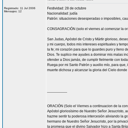
Festividad: 28 de octubre
Registrado: 11 Jul 2006
Mensajes: 12
Nacionalidad: judía
Patrón: situaciones desesperadas o imposibles, cau
CONSAGRACIÓN (solo el viernes al comenzar la or
San Judas, Apóstol de Cristo y Mártir glorioso, des
y mi cuerpo, todos mis intereses espirituales y tem
la fe; mi corazón para que lo guardes puro y lleno 
Dios. Te suplico me ayudes a dominar mis malas inc
ofender a Dios jamás, de cumplir fielmente con todas
Ruega por mi Santo Patrón y auxilio mío, para que, i
muerte dichosa y alcanzar la gloria del Cielo dond
__________
ORACIÓN (Solo el Viernes a continuacion de la con
Apóstol gloriosísimo de Nuestro Señor Jesucrist
hazme sentir tu poderosa intercesión aliviando la 
hermano de Nuestro Señor Jesucristo, por la privacio
la promesa que el divino Salvador hizo a Santa Bríg