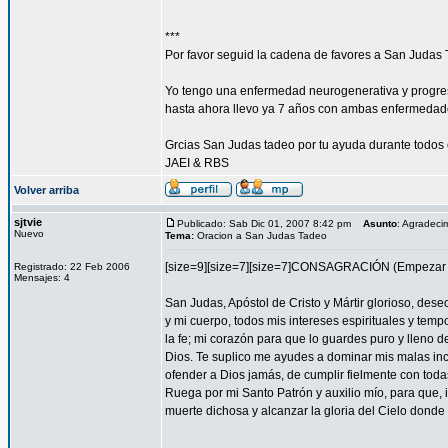
***
Por favor seguid la cadena de favores a San Judas 
Yo tengo una enfermedad neurogenerativa y progres
hasta ahora llevo ya 7 años con ambas enfermedad
Grcias San Judas tadeo por tu ayuda durante todos 
JAEI & RBS
Volver arriba
sjtvie
Publicado: Sab Dic 01, 2007 8:42 pm
Asunto
: Agradeci
Nuevo
Tema:
Oracion a San Judas Tadeo
[size=9][size=7][size=7]CONSAGRACIÓN (Empezar l
Registrado: 22 Feb 2006
Mensajes: 4
San Judas, Apóstol de Cristo y Mártir glorioso, des
y mi cuerpo, todos mis intereses espirituales y tem
la fe; mi corazón para que lo guardes puro y lleno 
Dios. Te suplico me ayudes a dominar mis malas inc
ofender a Dios jamás, de cumplir fielmente con todas
Ruega por mi Santo Patrón y auxilio mío, para que, i
muerte dichosa y alcanzar la gloria del Cielo dond