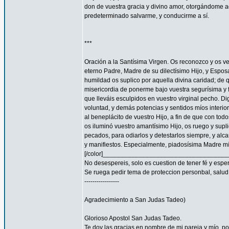
don de vuestra gracia y divino amor, otorgándome aq
predeterminado salvarme, y conducirme a sí.
***
Oración a la Santísima Virgen. Os reconozco y os ve
eterno Padre, Madre de su dilectísimo Hijo, y Espos
humildad os suplico por aquella divina caridad; de 
misericordia de ponerme bajo vuestra segurísima y f
que lleváis esculpidos en vuestro virginal pecho. 
voluntad, y demás potencias y sentidos míos interior
al beneplácito de vuestro Hijo, a fin de que con todo
os iluminó vuestro amantísimo Hijo, os ruego y supl
pecados, para odiarlos y detestarlos siempre, y a
y manifiestos. Especialmente, piadosísima Madre mía
[/color]__________________________________
No desespereis, solo es cuestion de tener fé y espe
Se ruega pedir tema de proteccion personbal, salud, familia
-----------------
Agradecimiento a San Judas Tadeo)
Glorioso Apostol San Judas Tadeo.
Te doy las gracias en nombre de mi pareja y mío, 