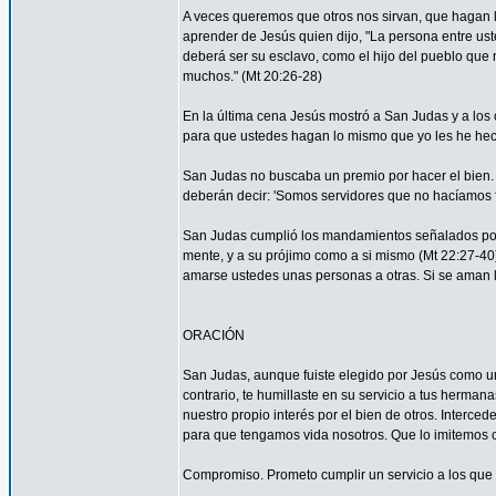
A veces queremos que otros nos sirvan, que hagan
aprender de Jesús quien dijo, "La persona entre ust
deberá ser su esclavo, como el hijo del pueblo que n
muchos." (Mt 20:26-28)
En la última cena Jesús mostró a San Judas y a los o
para que ustedes hagan lo mismo que yo les he hec
San Judas no buscaba un premio por hacer el bien. 
deberán decir: 'Somos servidores que no hacíamos f
San Judas cumplió los mandamientos señalados por 
mente, y a su prójimo como a si mismo (Mt 22:27-4
amarse ustedes unas personas a otras. Si se aman lo
ORACIÓN
San Judas, aunque fuiste elegido por Jesús como uno
contrario, te humillaste en su servicio a tus herma
nuestro propio interés por el bien de otros. Interced
para que tengamos vida nosotros. Que lo imitemos c
Compromiso. Prometo cumplir un servicio a los que 