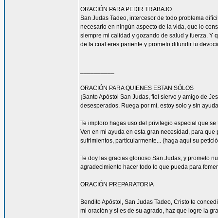
ORACIÓN PARA PEDIR TRABAJO
San Judas Tadeo, intercesor de todo problema difíci
necesario en ningún aspecto de la vida, que lo con
siempre mi calidad y gozando de salud y fuerza. Y qu
de la cual eres pariente y prometo difundir tu devoc
__________
ORACIÓN PARA QUIENES ESTAN SÓLOS
¡Santo Apóstol San Judas, fiel siervo y amigo de Jesú
desesperados. Ruega por mí, estoy solo y sin ayuda
Te imploro hagas uso del privilegio especial que se
Ven en mi ayuda en esta gran necesidad, para que pu
sufrimientos, particularmente... (haga aquí su petic
Te doy las gracias glorioso San Judas, y prometo n
agradecimiento hacer todo lo que pueda para fomen
ORACIÓN PREPARATORIA
Bendito Apóstol, San Judas Tadeo, Cristo te concedi
mi oración y si es de su agrado, haz que logre la gra