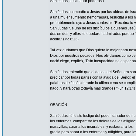
San Judas, el sanador poderoso
San Judas acompañó a Jesús por las aldeas de Israel 
a una mujer sufriendo hemorragias, resucitar a los 
probablemente oyó a Jesús contestar: "Recobra tu vi
San Judas fue uno de los discípulos a quienes Jesús 
dos en dos, y ellos se quedaron admirados porque
aceite." (Mc 6:13)
Tal vez dudamos que Dios quiera lo mejor para nos
Dios por nuestros pecados. Nos olvidamos como Je
nació ciego, explicó, "Esta incapacidad no es por ha
San Judas entendió que el deseo del Señor era sana
predicar por todas partes con la ayuda del Señor, 
palabras de Jesús durante la última cena se cumpli
hago, y hará otras todavía más grandes." (Jn 12:14)
ORACIÓN
San Judas, tú fuiste testigo del poder sanador de n
los enfermos, compartiste los dolores de los afligid
maravillas, curar a los incurables, y restaurar a l
gracia para sanar a los enfermos y afligidos, para l