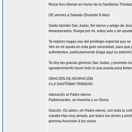
Rezar tres Glorias en honor de la Santísima Trinidad
DE viernes a Sabado (Durante 9 días)
Santo Apóstol San Judas, fiel siervo y amigo de Jesús
desesperados. Ruega por mi, estoy solo y sin ayuda
Te imploro hagas uso del privilegio especial que se
Ven en mi ayuda en esta gran necesidad, para que pu
sufrimientos, particularmente (haga aquí su petición
Te doy las gracias glorioso San Judas, y prometo n
agradecimiento hacer todo lo que pueda para fomen
ORACIÓN DE ADORACIÓN
A LA SANTÍSIMA TRINIDAD
Adoración al Padre eterno.
Padrenuestro, un Avemría y un Gloria.
Oración. Os adoro, oh Padre eterno, con toda la corte
vuestra Hija muy amada, por todos los dones y privi
gloriosa Asunción á los cielos.