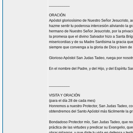
__________
ORACIÓN
Apóstol gloriosísimo de Nuestro Señor Jesucrist
hazme sentir tu poderosa intercesión aliviando la 
hermano de Nuestro Señor Jesucristo, por la privacio
la promesa que el divino Salvador hizo a Santa Bríg
misericordias y de su Madre Santísima la gracia qu
siempre que convenga a la gloria de Dios y bien de 
Glorioso Apóstol San Judas Tadeo, ruega por nosotr
En el nombre del Padre, y del Hijo, y del Espíritu S
__________
VISITA Y ORACIÓN
(para el día 28 de cada mes)
Honremos a nuestro Protector, San Judas Tadeo, c
obtendremos del Santo Apóstol más fácilmente la g
Bondadoso Protector mío, San Judas Tadeo, que reci
práctica de las virtudes y predicar su Evangelio, q
obrar milagros, y que diste tu vida en defensa y tes