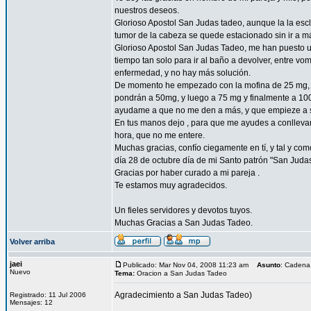
nuestros deseos.
Glorioso Apostol San Judas tadeo, aunque la la esc
tumor de la cabeza se quede estacionado sin ir a 
Glorioso Apostol San Judas Tadeo, me han puesto un
tiempo tan solo para ir al baño a devolver, entre vo
enfermedad, y no hay más solución.
De momento he empezado con la mofina de 25 mg, a 
pondrán a 50mg, y luego a 75 mg y finalmente a 10
ayudame a que no me den a más, y que empieze a sent
En tus manos dejo , para que me ayudes a conllevar 
hora, que no me entere.
Muchas gracias, confío ciegamente en tí, y tal y com
día 28 de octubre día de mi Santo patrón "San Juda
Gracias por haber curado a mi pareja .
Te estamos muy agradecidos.
Un fieles servidores y devotos tuyos.
Muchas Gracias a San Judas Tadeo.
Volver arriba
jaei
Publicado: Mar Nov 04, 2008 11:23 am
Asunto
: Cadena
Nuevo
Tema:
Oracion a San Judas Tadeo
Agradecimiento a San Judas Tadeo)
Registrado: 11 Jul 2006
Mensajes: 12