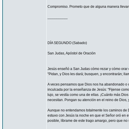
Compromiso. Prometo que de alguna manera llevaré
__________
DÍA SEGUNDO (Sabado)
San Judas, Apóstol de Oración
Jesús enseñó a San Judas cómo rezar y cómo orar c
"Pidan, y Dios les dará; busquen, y encontrarán; llam
A veces pensamos que Dios nos ha abandonado o que
inculcada por la enseñanza de Jesús: "Fijense como c
lujo, se vestía como una de ellas. ¡Cuánto más Dios h
necesitan. Pongan su atención en el reino de Dios, y
Aunque no entendamos totalmente los caminos de 
estuvo con Jesús la noche en que el Señor oró en el
posible, líbrame de este trago amargo, pero que no s