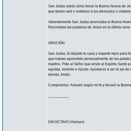
San Judas sabía cómo llevar la Buena Nueva de Jes
que tienen sed o vestimos a los desnudos o visitam
Valientemente San Judas anunciaba la Buena Nueva d
Recordaba las palabras de Jesús en la última cena: 
ORACIÓN
San Judas, tú dejaste tu casa y viajaste lejos para
que habías aprendido personalmente de las palabras y
martirio. Pide al Señor que envíe al Espíritu Santo
egoísta, violento e injusto. Ayúdanos a ser la sal d
demás. Amén.
Compromiso. Actuaré según mi fe y llevaré la Buena
__________
DÍA OCTAVO (Viernes)