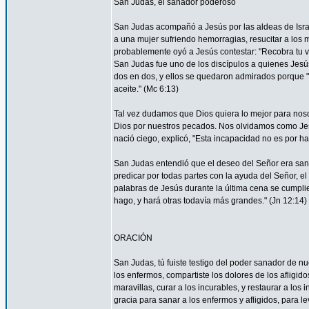
San Judas, el sanador poderoso
San Judas acompañó a Jesús por las aldeas de Israel 
a una mujer sufriendo hemorragias, resucitar a los 
probablemente oyó a Jesús contestar: "Recobra tu vi
San Judas fue uno de los discípulos a quienes Jesús 
dos en dos, y ellos se quedaron admirados porque
aceite." (Mc 6:13)
Tal vez dudamos que Dios quiera lo mejor para nos
Dios por nuestros pecados. Nos olvidamos como Je
nació ciego, explicó, "Esta incapacidad no es por ha
San Judas entendió que el deseo del Señor era sana
predicar por todas partes con la ayuda del Señor, 
palabras de Jesús durante la última cena se cumpli
hago, y hará otras todavía más grandes." (Jn 12:14)
ORACIÓN
San Judas, tú fuiste testigo del poder sanador de n
los enfermos, compartiste los dolores de los afligid
maravillas, curar a los incurables, y restaurar a l
gracia para sanar a los enfermos y afligidos, para l