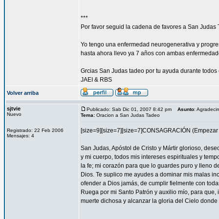
***
Por favor seguid la cadena de favores a San Judas 
Yo tengo una enfermedad neurogenerativa y progres
hasta ahora llevo ya 7 años con ambas enfermedad
Grcias San Judas tadeo por tu ayuda durante todos 
JAEI & RBS
Volver arriba
sjtvie
Publicado: Sab Dic 01, 2007 8:42 pm
Asunto
: Agradeci
Nuevo
Tema:
Oracion a San Judas Tadeo
[size=9][size=7][size=7]CONSAGRACIÓN (Empezar l
Registrado: 22 Feb 2006
Mensajes: 4
San Judas, Apóstol de Cristo y Mártir glorioso, des
y mi cuerpo, todos mis intereses espirituales y tem
la fe; mi corazón para que lo guardes puro y lleno 
Dios. Te suplico me ayudes a dominar mis malas inc
ofender a Dios jamás, de cumplir fielmente con todas
Ruega por mi Santo Patrón y auxilio mío, para que, i
muerte dichosa y alcanzar la gloria del Cielo dond