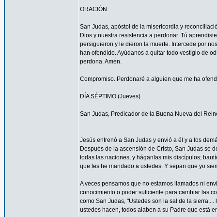
ORACIÓN
San Judas, apóstol de la misericordia y reconcilia
Dios y nuestra resistencia a perdonar. Tú aprendist
persiguieron y le dieron la muerte. Intercede por 
han ofendido. Ayúdanos a quitar todo vestigio de o
perdona. Amén.
Compromiso. Perdonaré a alguien que me ha ofendid
DÍA SÉPTIMO (Jueves)
San Judas, Predicador de la Buena Nueva del Rein
Jesús entrenó a San Judas y envió a él y a los demá
Después de la ascensión de Cristo, San Judas se de
todas las naciones, y háganlas mis discípulos; bautí
que les he mandado a ustedes. Y sepan que yo siemp
A veces pensamos que no estamos llamados ni envi
conocimiento o poder suficiente para cambiar las c
como San Judas, "Ustedes son la sal de la sierra.... 
ustedes hacen, todos alaben a su Padre que está en 