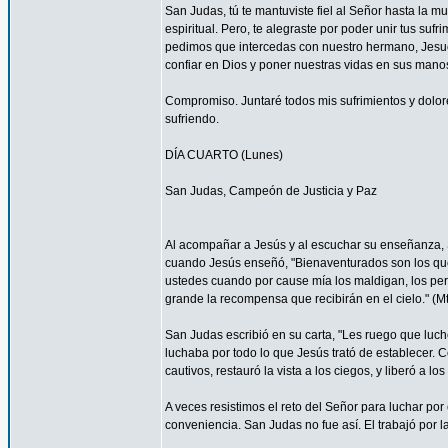
San Judas, tú te mantuviste fiel al Señor hasta la mu
espiritual. Pero, te alegraste por poder unir tus suf
pedimos que intercedas con nuestro hermano, Jesucr
confiar en Dios y poner nuestras vidas en sus mano
Compromiso. Juntaré todos mis sufrimientos y dolor
sufriendo.
DÍA CUARTO (Lunes)
San Judas, Campeón de Justicia y Paz
Al acompañar a Jesús y al escuchar su enseñanza, S
cuando Jesús enseñó, "Bienaventurados son los que 
ustedes cuando por cause mía los maldigan, los per
grande la recompensa que recibirán en el cielo." (Mt
San Judas escribió en su carta, "Les ruego que luch
luchaba por todo lo que Jesús trató de establecer. 
cautivos, restauró la vista a los ciegos, y liberó a lo
A veces resistimos el reto del Señor para luchar por 
conveniencia. San Judas no fue así. El trabajó por 