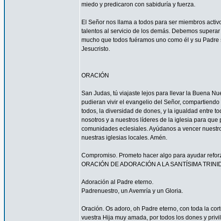
miedo y predicaron con sabiduría y fuerza.
El Señor nos llama a todos para ser miembros acti
talentos al servicio de los demás. Debemos superar 
mucho que todos fuéramos uno como él y su Padre s
Jesucristo.
ORACIÓN
San Judas, tú viajaste lejos para llevar la Buena N
pudieran vivir el evangelio del Señor, compartiendo
todos, la diversidad de dones, y la igualdad entre t
nosotros y a nuestros líderes de la iglesia para que
comunidades eclesiales. Ayúdanos a vencer nuestr
nuestras iglesias locales. Amén.
Compromiso. Prometo hacer algo para ayudar reforzar
ORACIÓN DE ADORACIÓN A LA SANTÍSIMA TRINI
Adoración al Padre eterno.
Padrenuestro, un Avemría y un Gloria.
Oración. Os adoro, oh Padre eterno, con toda la corte
vuestra Hija muy amada, por todos los dones y privi