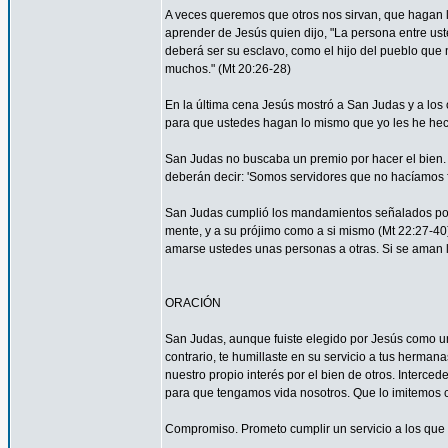
A veces queremos que otros nos sirvan, que hagan
aprender de Jesús quien dijo, "La persona entre ust
deberá ser su esclavo, como el hijo del pueblo que n
muchos." (Mt 20:26-28)
En la última cena Jesús mostró a San Judas y a los o
para que ustedes hagan lo mismo que yo les he hec
San Judas no buscaba un premio por hacer el bien. 
deberán decir: 'Somos servidores que no hacíamos f
San Judas cumplió los mandamientos señalados por 
mente, y a su prójimo como a si mismo (Mt 22:27-4
amarse ustedes unas personas a otras. Si se aman lo
ORACIÓN
San Judas, aunque fuiste elegido por Jesús como uno
contrario, te humillaste en su servicio a tus herma
nuestro propio interés por el bien de otros. Interced
para que tengamos vida nosotros. Que lo imitemos c
Compromiso. Prometo cumplir un servicio a los que 