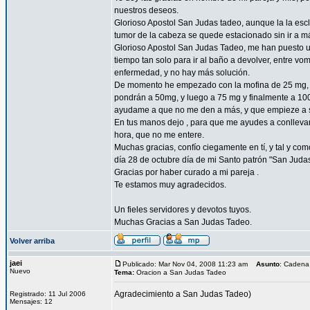
nuestros deseos.
Glorioso Apostol San Judas tadeo, aunque la la esc
tumor de la cabeza se quede estacionado sin ir a 
Glorioso Apostol San Judas Tadeo, me han puesto un
tiempo tan solo para ir al baño a devolver, entre vo
enfermedad, y no hay más solución.
De momento he empezado con la mofina de 25 mg, a 
pondrán a 50mg, y luego a 75 mg y finalmente a 10
ayudame a que no me den a más, y que empieze a sent
En tus manos dejo , para que me ayudes a conllevar 
hora, que no me entere.
Muchas gracias, confío ciegamente en tí, y tal y com
día 28 de octubre día de mi Santo patrón "San Juda
Gracias por haber curado a mi pareja .
Te estamos muy agradecidos.
Un fieles servidores y devotos tuyos.
Muchas Gracias a San Judas Tadeo.
Volver arriba
jaei
Publicado: Mar Nov 04, 2008 11:23 am
Asunto
: Cadena
Nuevo
Tema:
Oracion a San Judas Tadeo
Agradecimiento a San Judas Tadeo)
Registrado: 11 Jul 2006
Mensajes: 12