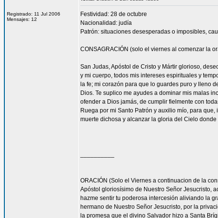
Festividad: 28 de octubre
Registrado: 11 Jul 2006
Mensajes: 12
Nacionalidad: judía
Patrón: situaciones desesperadas o imposibles, cau
CONSAGRACIÓN (solo el viernes al comenzar la or
San Judas, Apóstol de Cristo y Mártir glorioso, des
y mi cuerpo, todos mis intereses espirituales y tem
la fe; mi corazón para que lo guardes puro y lleno 
Dios. Te suplico me ayudes a dominar mis malas inc
ofender a Dios jamás, de cumplir fielmente con todas
Ruega por mi Santo Patrón y auxilio mío, para que, i
muerte dichosa y alcanzar la gloria del Cielo dond
__________
ORACIÓN (Solo el Viernes a continuacion de la con
Apóstol gloriosísimo de Nuestro Señor Jesucrist
hazme sentir tu poderosa intercesión aliviando la 
hermano de Nuestro Señor Jesucristo, por la privacio
la promesa que el divino Salvador hizo a Santa Bríg