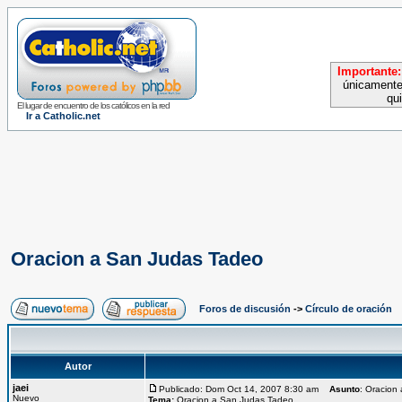
Importante:
únicamente
qu
El lugar de encuentro de los católicos en la red
Ir a Catholic.net
Oracion a San Judas Tadeo
Foros de discusión
->
Círculo de oración
Autor
jaei
Publicado: Dom Oct 14, 2007 8:30 am
Asunto
: Oracion
Nuevo
Tema:
Oracion a San Judas Tadeo