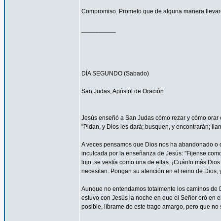
Compromiso. Prometo que de alguna manera llevaré
__________
DÍA SEGUNDO (Sabado)
San Judas, Apóstol de Oración
Jesús enseñó a San Judas cómo rezar y cómo orar c
"Pidan, y Dios les dará; busquen, y encontrarán; llam
A veces pensamos que Dios nos ha abandonado o que
inculcada por la enseñanza de Jesús: "Fijense como c
lujo, se vestía como una de ellas. ¡Cuánto más Dios h
necesitan. Pongan su atención en el reino de Dios, y
Aunque no entendamos totalmente los caminos de 
estuvo con Jesús la noche en que el Señor oró en el
posible, líbrame de este trago amargo, pero que no s