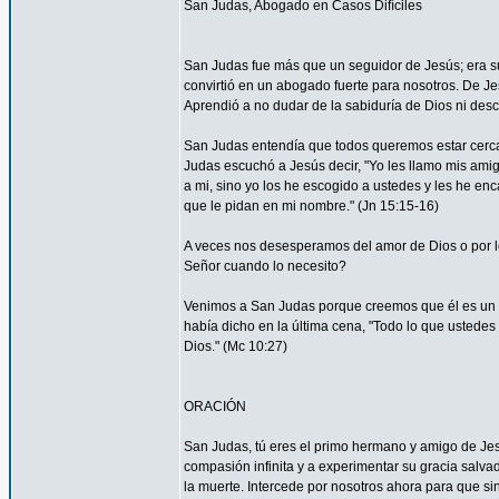
San Judas, Abogado en Casos Difíciles
San Judas fue más que un seguidor de Jesús; era su
convirtió en un abogado fuerte para nosotros. De Je
Aprendió a no dudar de la sabiduría de Dios ni desco
San Judas entendía que todos queremos estar cerca 
Judas escuchó a Jesús decir, "Yo les llamo mis am
a mi, sino yo los he escogido a ustedes y les he en
que le pidan en mi nombre." (Jn 15:15-16)
A veces nos desesperamos del amor de Dios o por
Señor cuando lo necesito?
Venimos a San Judas porque creemos que él es un 
había dicho en la última cena, "Todo lo que ustedes 
Dios." (Mc 10:27)
ORACIÓN
San Judas, tú eres el primo hermano y amigo de Jesú
compasión infinita y a experimentar su gracia salvad
la muerte. Intercede por nosotros ahora para que sin