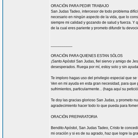
ORACIÓN PARA PEDIR TRABAJO
San Judas Tadeo, intercesor de todo problema difíci
necesario en ningún aspecto de la vida, que lo con
siempre mi calidad y gozando de salud y fuerza. Y qu
de la cual eres pariente y prometo difundir tu devoc
__________
ORACIÓN PARA QUIENES ESTAN SÓLOS
¡Santo Apóstol San Judas, fiel siervo y amigo de Jesú
desesperados. Ruega por mí, estoy solo y sin ayuda
Te imploro hagas uso del privilegio especial que se
Ven en mi ayuda en esta gran necesidad, para que pu
sufrimientos, particularmente... (haga aquí su petic
Te doy las gracias glorioso San Judas, y prometo n
agradecimiento hacer todo lo que pueda para fomen
ORACIÓN PREPARATORIA
Bendito Apóstol, San Judas Tadeo, Cristo te concedi
mi oración y si es de su agrado, haz que logre la gra