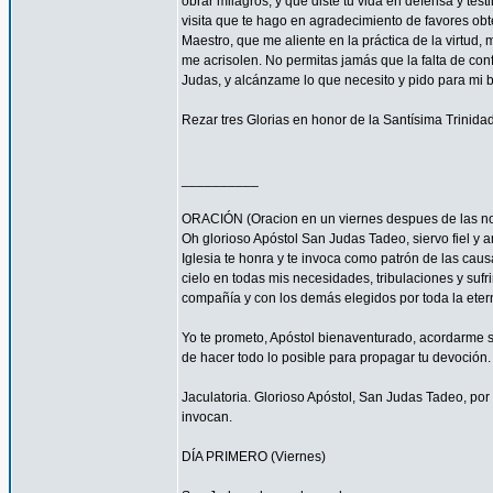
obrar milagros, y que diste tu vida en defensa y tes
visita que te hago en agradecimiento de favores ob
Maestro, que me aliente en la práctica de la virtud,
me acrisolen. No permitas jamás que la falta de con
Judas, y alcánzame lo que necesito y pido para mi 
Rezar tres Glorias en honor de la Santísima Trinidad
__________
ORACIÓN (Oracion en un viernes despues de las no
Oh glorioso Apóstol San Judas Tadeo, siervo fiel y 
Iglesia te honra y te invoca como patrón de las caus
cielo en todas mis necesidades, tribulaciones y sufr
compañía y con los demás elegidos por toda la eter
Yo te prometo, Apóstol bienaventurado, acordarme s
de hacer todo lo posible para propagar tu devoción. 
Jaculatoria. Glorioso Apóstol, San Judas Tadeo, por 
invocan.
DÍA PRIMERO (Viernes)