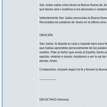
San Judas sabía cómo llevar la Buena Nueva de Jes
que tienen sed o vestimos a los desnudos o visitam
Valientemente San Judas anunciaba la Buena Nueva d
Recordaba las palabras de Jesús en la última cena: 
ORACIÓN
San Judas, tú dejaste tu casa y viajaste lejos para
que habías aprendido personalmente de las palabras y
martirio. Pide al Señor que envíe al Espíritu Santo
egoísta, violento e injusto. Ayúdanos a ser la sal d
demás. Amén.
Compromiso. Actuaré según mi fe y llevaré la Buena
__________
DÍA OCTAVO (Viernes)