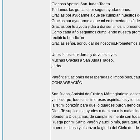
Glorioso Apostol San Judas Tadeo.
Te damos las gracias por seguir ayudandonos.
Gracias por ayudarme a que se cumplan nuestros d
Gracias por ayudarme a que mi enfermedad esté de
Gracias por tu ayuda y día a día sentimos tu presen
Como cada año seguimos cumpliendo nuestra promes
recibir tu bendición.
Gracias señor, por cuidar de nosotros.Prometemos a
Unos fieles servidores y devotos tuyos.
Muchas Gracias a San Judas Tadeo.
jeirbs.
Patrón: situaciones desesperadas o imposibles, cau
CONSAGRACIÓN
San Judas, Apóstol de Cristo y Mártir glorioso, des
y mi cuerpo, todos mis intereses espirituales y tem
la fe; mi corazón para que lo guardes puro y lleno 
Dios. Te suplico me ayudes a dominar mis malas inc
ofender a Dios jamás, de cumplir fielmente con todas
Ruega por mi Santo Patrón y auxilio mío, para que, i
muerte dichosa y alcanzar la gloria del Cielo dond