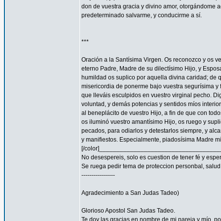
don de vuestra gracia y divino amor, otorgándome aq
predeterminado salvarme, y conducirme a sí.
***
Oración a la Santísima Virgen. Os reconozco y os ve
eterno Padre, Madre de su dilectísimo Hijo, y Espos
humildad os suplico por aquella divina caridad; de 
misericordia de ponerme bajo vuestra segurísima y f
que lleváis esculpidos en vuestro virginal pecho. 
voluntad, y demás potencias y sentidos míos interior
al beneplácito de vuestro Hijo, a fin de que con todo
os iluminó vuestro amantísimo Hijo, os ruego y supl
pecados, para odiarlos y detestarlos siempre, y a
y manifiestos. Especialmente, piadosísima Madre mía
[/color]__________________________________
No desespereis, solo es cuestion de tener fé y espe
Se ruega pedir tema de proteccion personbal, salud, familia
-----------------
Agradecimiento a San Judas Tadeo)
Glorioso Apostol San Judas Tadeo.
Te doy las gracias en nombre de mi pareja y mío, 