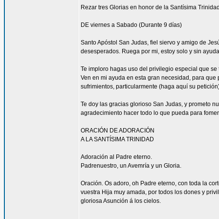
Rezar tres Glorias en honor de la Santísima Trinidad
DE viernes a Sabado (Durante 9 días)
Santo Apóstol San Judas, fiel siervo y amigo de Jesús
desesperados. Ruega por mi, estoy solo y sin ayuda
Te imploro hagas uso del privilegio especial que se
Ven en mi ayuda en esta gran necesidad, para que pu
sufrimientos, particularmente (haga aquí su petición
Te doy las gracias glorioso San Judas, y prometo n
agradecimiento hacer todo lo que pueda para fomen
ORACIÓN DE ADORACIÓN
A LA SANTÍSIMA TRINIDAD
Adoración al Padre eterno.
Padrenuestro, un Avemría y un Gloria.
Oración. Os adoro, oh Padre eterno, con toda la corte
vuestra Hija muy amada, por todos los dones y privi
gloriosa Asunción á los cielos.