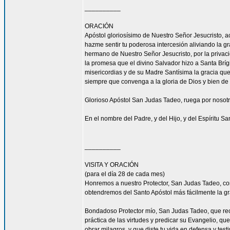
__________
ORACIÓN
Apóstol gloriosísimo de Nuestro Señor Jesucrist
hazme sentir tu poderosa intercesión aliviando la 
hermano de Nuestro Señor Jesucristo, por la privacio
la promesa que el divino Salvador hizo a Santa Bríg
misericordias y de su Madre Santísima la gracia qu
siempre que convenga a la gloria de Dios y bien de 
Glorioso Apóstol San Judas Tadeo, ruega por nosotr
En el nombre del Padre, y del Hijo, y del Espíritu S
__________
VISITA Y ORACIÓN
(para el día 28 de cada mes)
Honremos a nuestro Protector, San Judas Tadeo, c
obtendremos del Santo Apóstol más fácilmente la g
Bondadoso Protector mío, San Judas Tadeo, que reci
práctica de las virtudes y predicar su Evangelio, q
obrar milagros, y que diste tu vida en defensa y tes