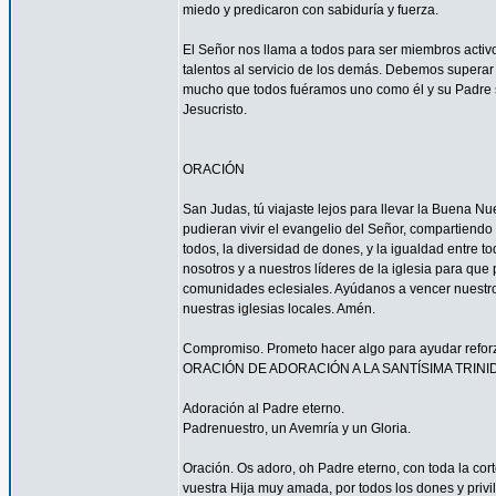
miedo y predicaron con sabiduría y fuerza.
El Señor nos llama a todos para ser miembros acti
talentos al servicio de los demás. Debemos superar 
mucho que todos fuéramos uno como él y su Padre s
Jesucristo.
ORACIÓN
San Judas, tú viajaste lejos para llevar la Buena N
pudieran vivir el evangelio del Señor, compartiendo
todos, la diversidad de dones, y la igualdad entre t
nosotros y a nuestros líderes de la iglesia para que
comunidades eclesiales. Ayúdanos a vencer nuestr
nuestras iglesias locales. Amén.
Compromiso. Prometo hacer algo para ayudar reforzar
ORACIÓN DE ADORACIÓN A LA SANTÍSIMA TRINI
Adoración al Padre eterno.
Padrenuestro, un Avemría y un Gloria.
Oración. Os adoro, oh Padre eterno, con toda la corte
vuestra Hija muy amada, por todos los dones y privi