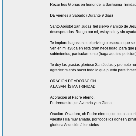
Rezar tres Glorias en honor de la Santísima Trinidad
DE viernes a Sabado (Durante 9 días)
Santo Apóstol San Judas, fiel siervo y amigo de Jesús
desesperados. Ruega por mi, estoy solo y sin ayuda
Te imploro hagas uso del privilegio especial que se
Ven en mi ayuda en esta gran necesidad, para que pu
sufrimientos, particularmente (haga aquí su petición
Te doy las gracias glorioso San Judas, y prometo n
agradecimiento hacer todo lo que pueda para fomen
ORACIÓN DE ADORACIÓN
A LA SANTÍSIMA TRINIDAD
Adoración al Padre eterno.
Padrenuestro, un Avemría y un Gloria.
Oración. Os adoro, oh Padre eterno, con toda la corte
vuestra Hija muy amada, por todos los dones y privi
gloriosa Asunción á los cielos.