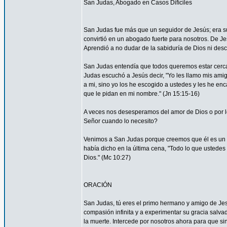
San Judas, Abogado en Casos Difíciles
San Judas fue más que un seguidor de Jesús; era su
convirtió en un abogado fuerte para nosotros. De Je
Aprendió a no dudar de la sabiduría de Dios ni desco
San Judas entendía que todos queremos estar cerca 
Judas escuchó a Jesús decir, "Yo les llamo mis am
a mi, sino yo los he escogido a ustedes y les he en
que le pidan en mi nombre." (Jn 15:15-16)
A veces nos desesperamos del amor de Dios o por
Señor cuando lo necesito?
Venimos a San Judas porque creemos que él es un 
había dicho en la última cena, "Todo lo que ustedes 
Dios." (Mc 10:27)
ORACIÓN
San Judas, tú eres el primo hermano y amigo de Jesú
compasión infinita y a experimentar su gracia salvad
la muerte. Intercede por nosotros ahora para que sin