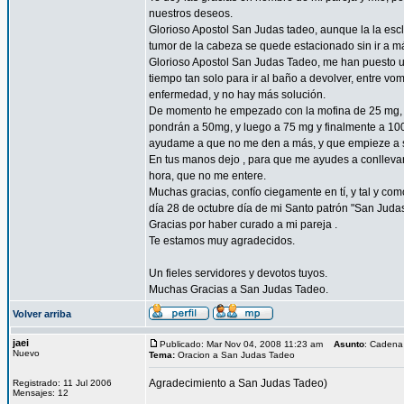
nuestros deseos.
Glorioso Apostol San Judas tadeo, aunque la la esc
tumor de la cabeza se quede estacionado sin ir a 
Glorioso Apostol San Judas Tadeo, me han puesto un
tiempo tan solo para ir al baño a devolver, entre vo
enfermedad, y no hay más solución.
De momento he empezado con la mofina de 25 mg, a 
pondrán a 50mg, y luego a 75 mg y finalmente a 10
ayudame a que no me den a más, y que empieze a sent
En tus manos dejo , para que me ayudes a conllevar 
hora, que no me entere.
Muchas gracias, confío ciegamente en tí, y tal y com
día 28 de octubre día de mi Santo patrón "San Juda
Gracias por haber curado a mi pareja .
Te estamos muy agradecidos.
Un fieles servidores y devotos tuyos.
Muchas Gracias a San Judas Tadeo.
Volver arriba
jaei
Publicado: Mar Nov 04, 2008 11:23 am
Asunto
: Cadena
Nuevo
Tema:
Oracion a San Judas Tadeo
Agradecimiento a San Judas Tadeo)
Registrado: 11 Jul 2006
Mensajes: 12