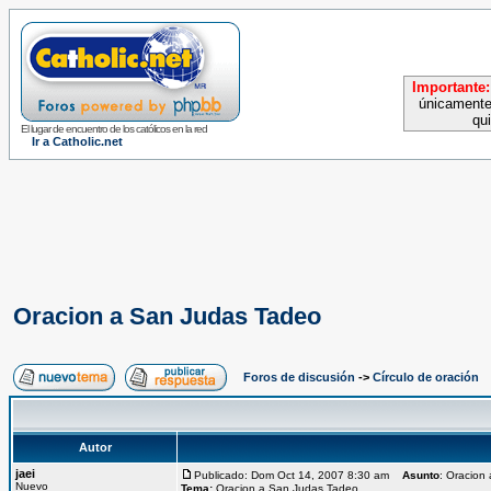
Importante:
únicamente
qu
El lugar de encuentro de los católicos en la red
Ir a Catholic.net
Oracion a San Judas Tadeo
Foros de discusión
->
Círculo de oración
Autor
jaei
Publicado: Dom Oct 14, 2007 8:30 am
Asunto
: Oracion
Nuevo
Tema:
Oracion a San Judas Tadeo