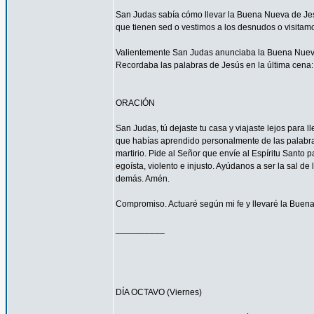
San Judas sabía cómo llevar la Buena Nueva de Jes
que tienen sed o vestimos a los desnudos o visitam
Valientemente San Judas anunciaba la Buena Nueva d
Recordaba las palabras de Jesús en la última cena: 
ORACIÓN
San Judas, tú dejaste tu casa y viajaste lejos para
que habías aprendido personalmente de las palabras y
martirio. Pide al Señor que envíe al Espíritu Santo
egoísta, violento e injusto. Ayúdanos a ser la sal d
demás. Amén.
Compromiso. Actuaré según mi fe y llevaré la Buena
__________
DÍA OCTAVO (Viernes)