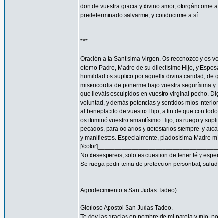
don de vuestra gracia y divino amor, otorgándome aq
predeterminado salvarme, y conducirme a sí.
***
Oración a la Santísima Virgen. Os reconozco y os ve
eterno Padre, Madre de su dilectísimo Hijo, y Espos
humildad os suplico por aquella divina caridad; de 
misericordia de ponerme bajo vuestra segurísima y f
que lleváis esculpidos en vuestro virginal pecho. 
voluntad, y demás potencias y sentidos míos interior
al beneplácito de vuestro Hijo, a fin de que con todo
os iluminó vuestro amantísimo Hijo, os ruego y supl
pecados, para odiarlos y detestarlos siempre, y a
y manifiestos. Especialmente, piadosísima Madre mía
[/color]__________________________________
No desespereis, solo es cuestion de tener fé y espe
Se ruega pedir tema de proteccion personbal, salud, familia
-----------------
Agradecimiento a San Judas Tadeo)
Glorioso Apostol San Judas Tadeo.
Te doy las gracias en nombre de mi pareja y mío, 