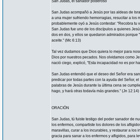
San Judas, el sanador poderoso
San Judas acompañó a Jesús por las aldeas de Israel 
a una mujer sufriendo hemorragias, resucitar a los 
probablemente oyó a Jesús contestar: "Recobra tu vi
San Judas fue uno de los discípulos a quienes Jesús 
dos en dos, y ellos se quedaron admirados porque
aceite." (Mc 6:13)
Tal vez dudamos que Dios quiera lo mejor para nos
Dios por nuestros pecados. Nos olvidamos como Je
nació ciego, explicó, "Esta incapacidad no es por ha
San Judas entendió que el deseo del Señor era sana
predicar por todas partes con la ayuda del Señor, 
palabras de Jesús durante la última cena se cumpli
hago, y hará otras todavía más grandes." (Jn 12:14)
ORACIÓN
San Judas, tú fuiste testigo del poder sanador de n
los enfermos, compartiste los dolores de los afligid
maravillas, curar a los incurables, y restaurar a l
gracia para sanar a los enfermos y afligidos, para l