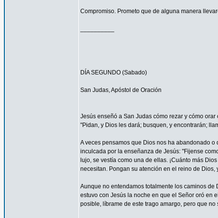
Compromiso. Prometo que de alguna manera llevaré
__________
DÍA SEGUNDO (Sabado)
San Judas, Apóstol de Oración
Jesús enseñó a San Judas cómo rezar y cómo orar c
"Pidan, y Dios les dará; busquen, y encontrarán; llam
A veces pensamos que Dios nos ha abandonado o que
inculcada por la enseñanza de Jesús: "Fijense como c
lujo, se vestía como una de ellas. ¡Cuánto más Dios h
necesitan. Pongan su atención en el reino de Dios, y
Aunque no entendamos totalmente los caminos de 
estuvo con Jesús la noche en que el Señor oró en el
posible, líbrame de este trago amargo, pero que no s