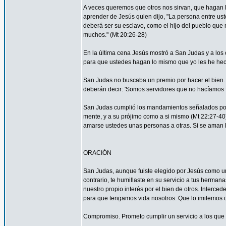
A veces queremos que otros nos sirvan, que hagan
aprender de Jesús quien dijo, "La persona entre ust
deberá ser su esclavo, como el hijo del pueblo que n
muchos." (Mt 20:26-28)
En la última cena Jesús mostró a San Judas y a los o
para que ustedes hagan lo mismo que yo les he hec
San Judas no buscaba un premio por hacer el bien. 
deberán decir: 'Somos servidores que no hacíamos f
San Judas cumplió los mandamientos señalados por 
mente, y a su prójimo como a si mismo (Mt 22:27-4
amarse ustedes unas personas a otras. Si se aman lo
ORACIÓN
San Judas, aunque fuiste elegido por Jesús como uno
contrario, te humillaste en su servicio a tus herma
nuestro propio interés por el bien de otros. Interced
para que tengamos vida nosotros. Que lo imitemos c
Compromiso. Prometo cumplir un servicio a los que 