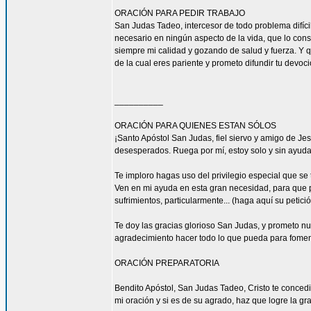
ORACIÓN PARA PEDIR TRABAJO
San Judas Tadeo, intercesor de todo problema difíci
necesario en ningún aspecto de la vida, que lo con
siempre mi calidad y gozando de salud y fuerza. Y qu
de la cual eres pariente y prometo difundir tu devoc
__________
ORACIÓN PARA QUIENES ESTAN SÓLOS
¡Santo Apóstol San Judas, fiel siervo y amigo de Jesú
desesperados. Ruega por mí, estoy solo y sin ayuda
Te imploro hagas uso del privilegio especial que se
Ven en mi ayuda en esta gran necesidad, para que pu
sufrimientos, particularmente... (haga aquí su petic
Te doy las gracias glorioso San Judas, y prometo n
agradecimiento hacer todo lo que pueda para fomen
ORACIÓN PREPARATORIA
Bendito Apóstol, San Judas Tadeo, Cristo te concedi
mi oración y si es de su agrado, haz que logre la gra