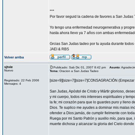
***
Por favor seguid la cadena de favores a San Judas 
Yo tengo una enfermedad neurogenerativa y progres
hasta ahora llevo ya 7 años con ambas enfermedad
Grcias San Judas tadeo por tu ayuda durante todos 
JAEI & RBS
Volver arriba
sjtvie
Publicado: Sab Dic 01, 2007 8:42 pm
Asunto
: Agradeci
Nuevo
Tema:
Oracion a San Judas Tadeo
[size=9][size=7][size=7]CONSAGRACIÓN (Empezar l
Registrado: 22 Feb 2006
Mensajes: 4
San Judas, Apóstol de Cristo y Mártir glorioso, des
y mi cuerpo, todos mis intereses espirituales y tem
la fe; mi corazón para que lo guardes puro y lleno 
Dios. Te suplico me ayudes a dominar mis malas inc
ofender a Dios jamás, de cumplir fielmente con todas
Ruega por mi Santo Patrón y auxilio mío, para que, i
muerte dichosa y alcanzar la gloria del Cielo dond