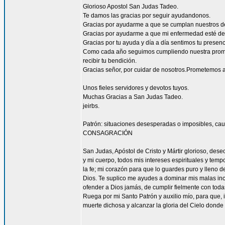
Glorioso Apostol San Judas Tadeo.
Te damos las gracias por seguir ayudandonos.
Gracias por ayudarme a que se cumplan nuestros d
Gracias por ayudarme a que mi enfermedad esté de
Gracias por tu ayuda y día a día sentimos tu presen
Como cada año seguimos cumpliendo nuestra promes
recibir tu bendición.
Gracias señor, por cuidar de nosotros.Prometemos a
Unos fieles servidores y devotos tuyos.
Muchas Gracias a San Judas Tadeo.
jeirbs.
Patrón: situaciones desesperadas o imposibles, cau
CONSAGRACIÓN
San Judas, Apóstol de Cristo y Mártir glorioso, des
y mi cuerpo, todos mis intereses espirituales y tem
la fe; mi corazón para que lo guardes puro y lleno 
Dios. Te suplico me ayudes a dominar mis malas inc
ofender a Dios jamás, de cumplir fielmente con todas
Ruega por mi Santo Patrón y auxilio mío, para que, i
muerte dichosa y alcanzar la gloria del Cielo dond