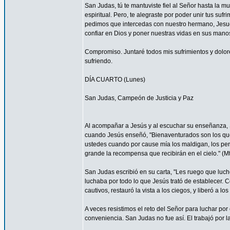
San Judas, tú te mantuviste fiel al Señor hasta la mu
espiritual. Pero, te alegraste por poder unir tus suf
pedimos que intercedas con nuestro hermano, Jesucr
confiar en Dios y poner nuestras vidas en sus mano
Compromiso. Juntaré todos mis sufrimientos y dolor
sufriendo.
DÍA CUARTO (Lunes)
San Judas, Campeón de Justicia y Paz
Al acompañar a Jesús y al escuchar su enseñanza, S
cuando Jesús enseñó, "Bienaventurados son los que 
ustedes cuando por cause mía los maldigan, los per
grande la recompensa que recibirán en el cielo." (Mt
San Judas escribió en su carta, "Les ruego que luch
luchaba por todo lo que Jesús trató de establecer. 
cautivos, restauró la vista a los ciegos, y liberó a lo
A veces resistimos el reto del Señor para luchar por 
conveniencia. San Judas no fue así. El trabajó por 