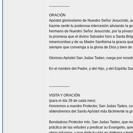
__________
ORACIÓN
Apóstol gloriosísimo de Nuestro Señor Jesucrist
hazme sentir tu poderosa intercesión aliviando la 
hermano de Nuestro Señor Jesucristo, por la privacio
la promesa que el divino Salvador hizo a Santa Bríg
misericordias y de su Madre Santísima la gracia qu
siempre que convenga a la gloria de Dios y bien de 
Glorioso Apóstol San Judas Tadeo, ruega por nosotr
En el nombre del Padre, y del Hijo, y del Espíritu S
__________
VISITA Y ORACIÓN
(para el día 28 de cada mes)
Honremos a nuestro Protector, San Judas Tadeo, c
obtendremos del Santo Apóstol más fácilmente la g
Bondadoso Protector mío, San Judas Tadeo, que reci
práctica de las virtudes y predicar su Evangelio, q
obrar milagros, y que diste tu vida en defensa y tes