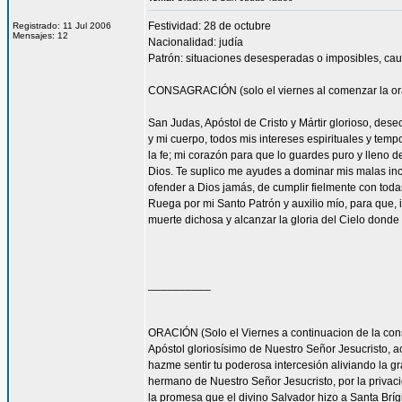
Festividad: 28 de octubre
Registrado: 11 Jul 2006
Mensajes: 12
Nacionalidad: judía
Patrón: situaciones desesperadas o imposibles, cau
CONSAGRACIÓN (solo el viernes al comenzar la or
San Judas, Apóstol de Cristo y Mártir glorioso, des
y mi cuerpo, todos mis intereses espirituales y tem
la fe; mi corazón para que lo guardes puro y lleno 
Dios. Te suplico me ayudes a dominar mis malas inc
ofender a Dios jamás, de cumplir fielmente con todas
Ruega por mi Santo Patrón y auxilio mío, para que, i
muerte dichosa y alcanzar la gloria del Cielo dond
__________
ORACIÓN (Solo el Viernes a continuacion de la con
Apóstol gloriosísimo de Nuestro Señor Jesucrist
hazme sentir tu poderosa intercesión aliviando la 
hermano de Nuestro Señor Jesucristo, por la privacio
la promesa que el divino Salvador hizo a Santa Bríg