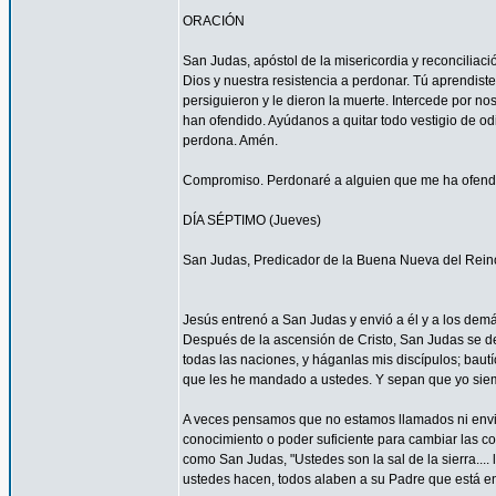
ORACIÓN
San Judas, apóstol de la misericordia y reconcilia
Dios y nuestra resistencia a perdonar. Tú aprendist
persiguieron y le dieron la muerte. Intercede por 
han ofendido. Ayúdanos a quitar todo vestigio de o
perdona. Amén.
Compromiso. Perdonaré a alguien que me ha ofendid
DÍA SÉPTIMO (Jueves)
San Judas, Predicador de la Buena Nueva del Rein
Jesús entrenó a San Judas y envió a él y a los demá
Después de la ascensión de Cristo, San Judas se de
todas las naciones, y háganlas mis discípulos; bautí
que les he mandado a ustedes. Y sepan que yo siemp
A veces pensamos que no estamos llamados ni envi
conocimiento o poder suficiente para cambiar las c
como San Judas, "Ustedes son la sal de la sierra.... 
ustedes hacen, todos alaben a su Padre que está en 