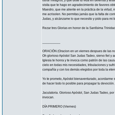
obrar milagros, y que diste tu vida en defensa y tes
visita que te hago en agradecimiento de favores ob
Maestro, que me aliente en la práctica de la virtud,
me acrisolen. No permitas jamás que la falta de con
Judas, y alcánzame lo que necesito y pido para mi 
Rezar tres Glorias en honor de la Santísima Trinidad
__________
ORACIÓN (Oracion en un viernes despues de las no
Oh glorioso Apóstol San Judas Tadeo, siervo fiel y 
Iglesia te honra y te invoca como patrón de las caus
cielo en todas mis necesidades, tribulaciones y sufr
compañía y con los demás elegidos por toda la eter
Yo te prometo, Apóstol bienaventurado, acordarme s
de hacer todo lo posible para propagar tu devoción. 
Jaculatoria. Glorioso Apóstol, San Judas Tadeo, por 
invocan.
DÍA PRIMERO (Viernes)