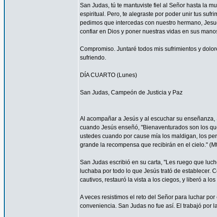
San Judas, tú te mantuviste fiel al Señor hasta la mu
espiritual. Pero, te alegraste por poder unir tus suf
pedimos que intercedas con nuestro hermano, Jesucr
confiar en Dios y poner nuestras vidas en sus mano
Compromiso. Juntaré todos mis sufrimientos y dolor
sufriendo.
DÍA CUARTO (Lunes)
San Judas, Campeón de Justicia y Paz
Al acompañar a Jesús y al escuchar su enseñanza, S
cuando Jesús enseñó, "Bienaventurados son los que 
ustedes cuando por cause mía los maldigan, los per
grande la recompensa que recibirán en el cielo." (Mt
San Judas escribió en su carta, "Les ruego que luch
luchaba por todo lo que Jesús trató de establecer. 
cautivos, restauró la vista a los ciegos, y liberó a lo
A veces resistimos el reto del Señor para luchar por 
conveniencia. San Judas no fue así. El trabajó por 