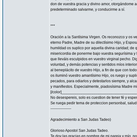
don de vuestra gracia y divino amor, otorgándome aq
predeterminado salvarme, y conducirme a sí.
***
Oración a la Santísima Virgen. Os reconozco y os ve
eterno Padre, Madre de su dilectísimo Hijo, y Espos
humildad os suplico por aquella divina caridad; de 
misericordia de ponerme bajo vuestra segurísima y f
que lleváis esculpidos en vuestro virginal pecho. 
voluntad, y demás potencias y sentidos míos interior
al beneplácito de vuestro Hijo, a fin de que con todo
os iluminó vuestro amantísimo Hijo, os ruego y supl
pecados, para odiarlos y detestarlos siempre, y a
y manifiestos. Especialmente, piadosísima Madre mía
[/color]__________________________________
No desespereis, solo es cuestion de tener fé y espe
Se ruega pedir tema de proteccion personbal, salud, familia
-----------------
Agradecimiento a San Judas Tadeo)
Glorioso Apostol San Judas Tadeo.
Te doy las gracias en nombre de mi pareja y mío, 