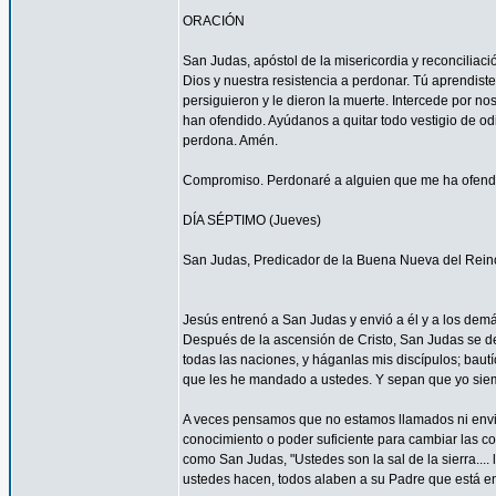
ORACIÓN
San Judas, apóstol de la misericordia y reconcilia
Dios y nuestra resistencia a perdonar. Tú aprendist
persiguieron y le dieron la muerte. Intercede por 
han ofendido. Ayúdanos a quitar todo vestigio de o
perdona. Amén.
Compromiso. Perdonaré a alguien que me ha ofendid
DÍA SÉPTIMO (Jueves)
San Judas, Predicador de la Buena Nueva del Rein
Jesús entrenó a San Judas y envió a él y a los demá
Después de la ascensión de Cristo, San Judas se de
todas las naciones, y háganlas mis discípulos; bautí
que les he mandado a ustedes. Y sepan que yo siemp
A veces pensamos que no estamos llamados ni envi
conocimiento o poder suficiente para cambiar las c
como San Judas, "Ustedes son la sal de la sierra.... 
ustedes hacen, todos alaben a su Padre que está en 