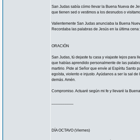
San Judas sabía cómo llevar la Buena Nueva de Jes
que tienen sed o vestimos a los desnudos o visitam
Valientemente San Judas anunciaba la Buena Nueva d
Recordaba las palabras de Jesús en la última cena: 
ORACIÓN
San Judas, tú dejaste tu casa y viajaste lejos para
que habías aprendido personalmente de las palabras y
martirio. Pide al Señor que envíe al Espíritu Santo
egoísta, violento e injusto. Ayúdanos a ser la sal d
demás. Amén.
Compromiso. Actuaré según mi fe y llevaré la Buena
__________
DÍA OCTAVO (Viernes)