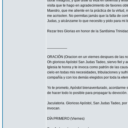
obrar milagros, y que diste tu vida en defensa y tes
visita que te hago en agradecimiento de favores ob
Maestro, que me aliente en la práctica de la virtud,
me acrisolen. No permitas jamás que la falta de con
Judas, y alcánzame lo que necesito y pido para mi 
Rezar tres Glorias en honor de la Santísima Trinidad
__________
ORACIÓN (Oracion en un viernes despues de las no
Oh glorioso Apóstol San Judas Tadeo, siervo fiel y 
Iglesia te honra y te invoca como patrón de las caus
cielo en todas mis necesidades, tribulaciones y sufr
compañía y con los demás elegidos por toda la eter
Yo te prometo, Apóstol bienaventurado, acordarme s
de hacer todo lo posible para propagar tu devoción. 
Jaculatoria. Glorioso Apóstol, San Judas Tadeo, por 
invocan.
DÍA PRIMERO (Viernes)