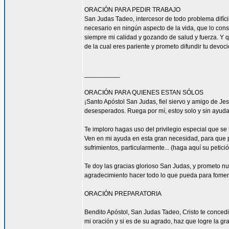
ORACIÓN PARA PEDIR TRABAJO
San Judas Tadeo, intercesor de todo problema difíci
necesario en ningún aspecto de la vida, que lo con
siempre mi calidad y gozando de salud y fuerza. Y qu
de la cual eres pariente y prometo difundir tu devoc
__________
ORACIÓN PARA QUIENES ESTAN SÓLOS
¡Santo Apóstol San Judas, fiel siervo y amigo de Jesú
desesperados. Ruega por mí, estoy solo y sin ayuda
Te imploro hagas uso del privilegio especial que se
Ven en mi ayuda en esta gran necesidad, para que pu
sufrimientos, particularmente... (haga aquí su petic
Te doy las gracias glorioso San Judas, y prometo n
agradecimiento hacer todo lo que pueda para fomen
ORACIÓN PREPARATORIA
Bendito Apóstol, San Judas Tadeo, Cristo te concedi
mi oración y si es de su agrado, haz que logre la gra