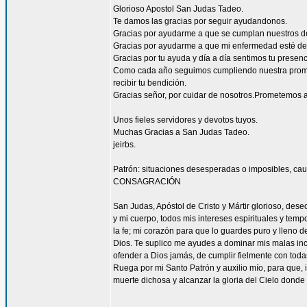
Glorioso Apostol San Judas Tadeo.
Te damos las gracias por seguir ayudandonos.
Gracias por ayudarme a que se cumplan nuestros d
Gracias por ayudarme a que mi enfermedad esté de
Gracias por tu ayuda y día a día sentimos tu presen
Como cada año seguimos cumpliendo nuestra promes
recibir tu bendición.
Gracias señor, por cuidar de nosotros.Prometemos a
Unos fieles servidores y devotos tuyos.
Muchas Gracias a San Judas Tadeo.
jeirbs.
Patrón: situaciones desesperadas o imposibles, cau
CONSAGRACIÓN
San Judas, Apóstol de Cristo y Mártir glorioso, des
y mi cuerpo, todos mis intereses espirituales y tem
la fe; mi corazón para que lo guardes puro y lleno 
Dios. Te suplico me ayudes a dominar mis malas inc
ofender a Dios jamás, de cumplir fielmente con todas
Ruega por mi Santo Patrón y auxilio mío, para que, i
muerte dichosa y alcanzar la gloria del Cielo dond