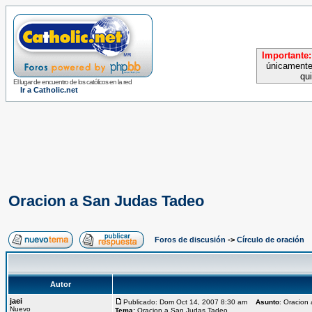
Importante:
únicamente
qu
El lugar de encuentro de los católicos en la red
Ir a Catholic.net
Oracion a San Judas Tadeo
Foros de discusión
->
Círculo de oración
Autor
jaei
Publicado: Dom Oct 14, 2007 8:30 am
Asunto
: Oracion
Nuevo
Tema:
Oracion a San Judas Tadeo