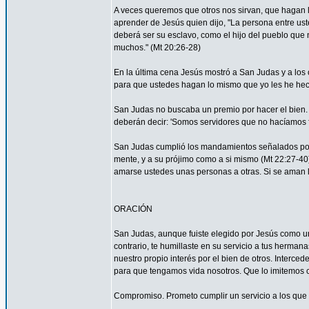
A veces queremos que otros nos sirvan, que hagan
aprender de Jesús quien dijo, "La persona entre ust
deberá ser su esclavo, como el hijo del pueblo que n
muchos." (Mt 20:26-28)
En la última cena Jesús mostró a San Judas y a los o
para que ustedes hagan lo mismo que yo les he hec
San Judas no buscaba un premio por hacer el bien. 
deberán decir: 'Somos servidores que no hacíamos f
San Judas cumplió los mandamientos señalados por 
mente, y a su prójimo como a si mismo (Mt 22:27-4
amarse ustedes unas personas a otras. Si se aman lo
ORACIÓN
San Judas, aunque fuiste elegido por Jesús como uno
contrario, te humillaste en su servicio a tus herma
nuestro propio interés por el bien de otros. Interced
para que tengamos vida nosotros. Que lo imitemos c
Compromiso. Prometo cumplir un servicio a los que 