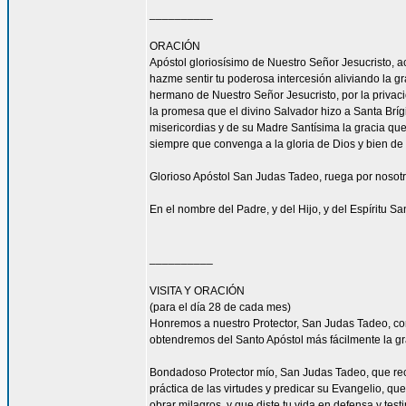
__________
ORACIÓN
Apóstol gloriosísimo de Nuestro Señor Jesucrist
hazme sentir tu poderosa intercesión aliviando la 
hermano de Nuestro Señor Jesucristo, por la privacio
la promesa que el divino Salvador hizo a Santa Bríg
misericordias y de su Madre Santísima la gracia qu
siempre que convenga a la gloria de Dios y bien de 
Glorioso Apóstol San Judas Tadeo, ruega por nosotr
En el nombre del Padre, y del Hijo, y del Espíritu S
__________
VISITA Y ORACIÓN
(para el día 28 de cada mes)
Honremos a nuestro Protector, San Judas Tadeo, c
obtendremos del Santo Apóstol más fácilmente la g
Bondadoso Protector mío, San Judas Tadeo, que reci
práctica de las virtudes y predicar su Evangelio, q
obrar milagros, y que diste tu vida en defensa y tes