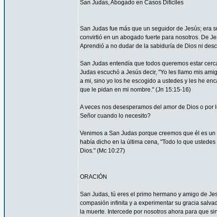
San Judas, Abogado en Casos Difíciles
San Judas fue más que un seguidor de Jesús; era su
convirtió en un abogado fuerte para nosotros. De Je
Aprendió a no dudar de la sabiduría de Dios ni desco
San Judas entendía que todos queremos estar cerca 
Judas escuchó a Jesús decir, "Yo les llamo mis am
a mi, sino yo los he escogido a ustedes y les he en
que le pidan en mi nombre." (Jn 15:15-16)
A veces nos desesperamos del amor de Dios o por
Señor cuando lo necesito?
Venimos a San Judas porque creemos que él es un 
había dicho en la última cena, "Todo lo que ustedes 
Dios." (Mc 10:27)
ORACIÓN
San Judas, tú eres el primo hermano y amigo de Jesú
compasión infinita y a experimentar su gracia salvad
la muerte. Intercede por nosotros ahora para que sin