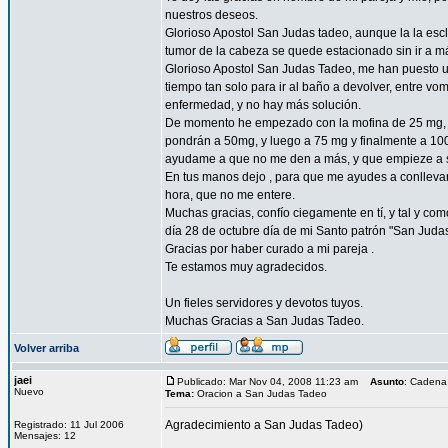
nuestros deseos.
Glorioso Apostol San Judas tadeo, aunque la la esc
tumor de la cabeza se quede estacionado sin ir a 
Glorioso Apostol San Judas Tadeo, me han puesto un
tiempo tan solo para ir al baño a devolver, entre vo
enfermedad, y no hay más solución.
De momento he empezado con la mofina de 25 mg, a 
pondrán a 50mg, y luego a 75 mg y finalmente a 10
ayudame a que no me den a más, y que empieze a sent
En tus manos dejo , para que me ayudes a conllevar 
hora, que no me entere.
Muchas gracias, confío ciegamente en tí, y tal y com
día 28 de octubre día de mi Santo patrón "San Juda
Gracias por haber curado a mi pareja .
Te estamos muy agradecidos.
Un fieles servidores y devotos tuyos.
Muchas Gracias a San Judas Tadeo.
Volver arriba
jaei
Publicado: Mar Nov 04, 2008 11:23 am
Asunto
: Cadena
Nuevo
Tema:
Oracion a San Judas Tadeo
Agradecimiento a San Judas Tadeo)
Registrado: 11 Jul 2006
Mensajes: 12