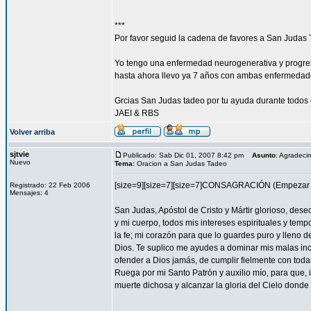
***
Por favor seguid la cadena de favores a San Judas 
Yo tengo una enfermedad neurogenerativa y progres
hasta ahora llevo ya 7 años con ambas enfermedad
Grcias San Judas tadeo por tu ayuda durante todos 
JAEI & RBS
Volver arriba
sjtvie
Publicado: Sab Dic 01, 2007 8:42 pm
Asunto
: Agradeci
Nuevo
Tema:
Oracion a San Judas Tadeo
[size=9][size=7][size=7]CONSAGRACIÓN (Empezar l
Registrado: 22 Feb 2006
Mensajes: 4
San Judas, Apóstol de Cristo y Mártir glorioso, des
y mi cuerpo, todos mis intereses espirituales y tem
la fe; mi corazón para que lo guardes puro y lleno 
Dios. Te suplico me ayudes a dominar mis malas inc
ofender a Dios jamás, de cumplir fielmente con todas
Ruega por mi Santo Patrón y auxilio mío, para que, i
muerte dichosa y alcanzar la gloria del Cielo dond