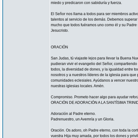
miedo y predicaron con sabiduría y fuerza.
El Señor nos llama a todos para ser miembros acti
talentos al servicio de los demás. Debemos superar 
mucho que todos fuéramos uno como él y su Padre s
Jesucristo.
ORACIÓN
San Judas, tú viajaste lejos para llevar la Buena N
pudieran vivir el evangelio del Señor, compartiendo
todos, la diversidad de dones, y la igualdad entre t
nosotros y a nuestros líderes de la iglesia para que
comunidades eclesiales. Ayúdanos a vencer nuestr
nuestras iglesias locales. Amén.
Compromiso. Prometo hacer algo para ayudar reforzar
ORACIÓN DE ADORACIÓN A LA SANTÍSIMA TRINI
Adoración al Padre eterno.
Padrenuestro, un Avemría y un Gloria.
Oración. Os adoro, oh Padre eterno, con toda la corte
vuestra Hija muy amada, por todos los dones y privi