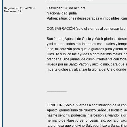
Festividad: 28 de octubre
Registrado: 11 Jul 2006
Mensajes: 12
Nacionalidad: judía
Patrón: situaciones desesperadas o imposibles, cau
CONSAGRACIÓN (solo el viernes al comenzar la or
San Judas, Apóstol de Cristo y Mártir glorioso, des
y mi cuerpo, todos mis intereses espirituales y tem
la fe; mi corazón para que lo guardes puro y lleno 
Dios. Te suplico me ayudes a dominar mis malas inc
ofender a Dios jamás, de cumplir fielmente con todas
Ruega por mi Santo Patrón y auxilio mío, para que, i
muerte dichosa y alcanzar la gloria del Cielo dond
__________
ORACIÓN (Solo el Viernes a continuacion de la con
Apóstol gloriosísimo de Nuestro Señor Jesucrist
hazme sentir tu poderosa intercesión aliviando la 
hermano de Nuestro Señor Jesucristo, por la privacio
la promesa que el divino Salvador hizo a Santa Bríg