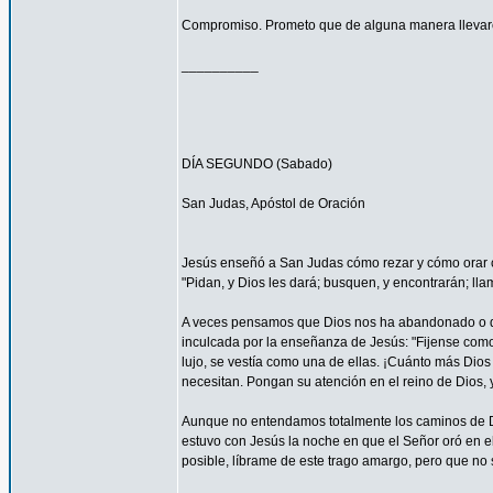
Compromiso. Prometo que de alguna manera llevaré
__________
DÍA SEGUNDO (Sabado)
San Judas, Apóstol de Oración
Jesús enseñó a San Judas cómo rezar y cómo orar c
"Pidan, y Dios les dará; busquen, y encontrarán; llam
A veces pensamos que Dios nos ha abandonado o que
inculcada por la enseñanza de Jesús: "Fijense como c
lujo, se vestía como una de ellas. ¡Cuánto más Dios h
necesitan. Pongan su atención en el reino de Dios, y
Aunque no entendamos totalmente los caminos de 
estuvo con Jesús la noche en que el Señor oró en el
posible, líbrame de este trago amargo, pero que no s