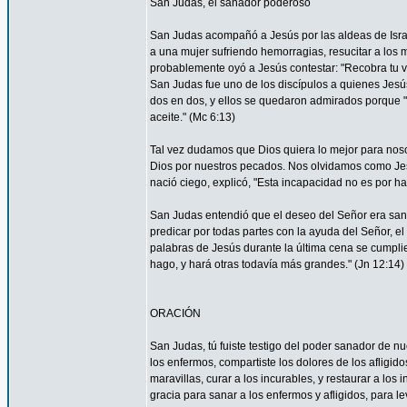
San Judas, el sanador poderoso
San Judas acompañó a Jesús por las aldeas de Israel 
a una mujer sufriendo hemorragias, resucitar a los 
probablemente oyó a Jesús contestar: "Recobra tu vi
San Judas fue uno de los discípulos a quienes Jesús 
dos en dos, y ellos se quedaron admirados porque
aceite." (Mc 6:13)
Tal vez dudamos que Dios quiera lo mejor para nos
Dios por nuestros pecados. Nos olvidamos como Je
nació ciego, explicó, "Esta incapacidad no es por ha
San Judas entendió que el deseo del Señor era sana
predicar por todas partes con la ayuda del Señor, 
palabras de Jesús durante la última cena se cumpli
hago, y hará otras todavía más grandes." (Jn 12:14)
ORACIÓN
San Judas, tú fuiste testigo del poder sanador de n
los enfermos, compartiste los dolores de los afligid
maravillas, curar a los incurables, y restaurar a l
gracia para sanar a los enfermos y afligidos, para l