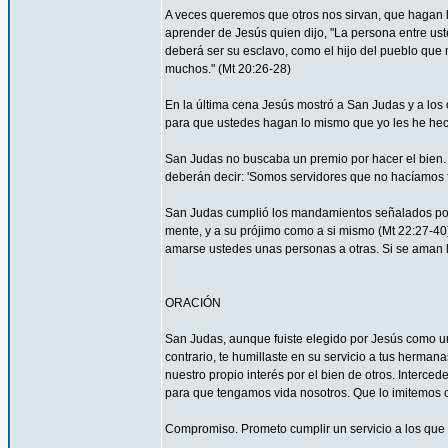
A veces queremos que otros nos sirvan, que hagan
aprender de Jesús quien dijo, "La persona entre ust
deberá ser su esclavo, como el hijo del pueblo que n
muchos." (Mt 20:26-28)
En la última cena Jesús mostró a San Judas y a los o
para que ustedes hagan lo mismo que yo les he hec
San Judas no buscaba un premio por hacer el bien. 
deberán decir: 'Somos servidores que no hacíamos f
San Judas cumplió los mandamientos señalados por 
mente, y a su prójimo como a si mismo (Mt 22:27-4
amarse ustedes unas personas a otras. Si se aman lo
ORACIÓN
San Judas, aunque fuiste elegido por Jesús como uno
contrario, te humillaste en su servicio a tus herma
nuestro propio interés por el bien de otros. Interced
para que tengamos vida nosotros. Que lo imitemos c
Compromiso. Prometo cumplir un servicio a los que 