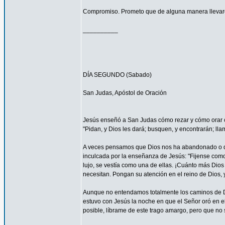
Compromiso. Prometo que de alguna manera llevaré
__________
DÍA SEGUNDO (Sabado)
San Judas, Apóstol de Oración
Jesús enseñó a San Judas cómo rezar y cómo orar c
"Pidan, y Dios les dará; busquen, y encontrarán; llam
A veces pensamos que Dios nos ha abandonado o que
inculcada por la enseñanza de Jesús: "Fijense como c
lujo, se vestía como una de ellas. ¡Cuánto más Dios h
necesitan. Pongan su atención en el reino de Dios, y
Aunque no entendamos totalmente los caminos de 
estuvo con Jesús la noche en que el Señor oró en el
posible, líbrame de este trago amargo, pero que no s