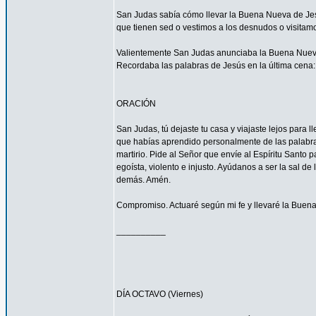
San Judas sabía cómo llevar la Buena Nueva de Jes
que tienen sed o vestimos a los desnudos o visitam
Valientemente San Judas anunciaba la Buena Nueva d
Recordaba las palabras de Jesús en la última cena: 
ORACIÓN
San Judas, tú dejaste tu casa y viajaste lejos para
que habías aprendido personalmente de las palabras y
martirio. Pide al Señor que envíe al Espíritu Santo
egoísta, violento e injusto. Ayúdanos a ser la sal d
demás. Amén.
Compromiso. Actuaré según mi fe y llevaré la Buena
__________
DÍA OCTAVO (Viernes)