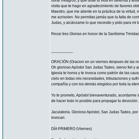
obrar milagros, y que diste tu vida en defensa y tes
visita que te hago en agradecimiento de favores ob
Maestro, que me aliente en la práctica de la virtud,
me acrisolen. No permitas jamás que la falta de con
Judas, y alcánzame lo que necesito y pido para mi 
Rezar tres Glorias en honor de la Santísima Trinidad
__________
ORACIÓN (Oracion en un viernes despues de las no
Oh glorioso Apóstol San Judas Tadeo, siervo fiel y 
Iglesia te honra y te invoca como patrón de las caus
cielo en todas mis necesidades, tribulaciones y sufr
compañía y con los demás elegidos por toda la eter
Yo te prometo, Apóstol bienaventurado, acordarme s
de hacer todo lo posible para propagar tu devoción. 
Jaculatoria. Glorioso Apóstol, San Judas Tadeo, por 
invocan.
DÍA PRIMERO (Viernes)