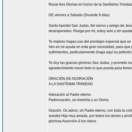
Rezar tres Glorias en honor de la Santísima Trinidad
DE viernes a Sabado (Durante 9 días)
Santo Apóstol San Judas, fiel siervo y amigo de Jesús
desesperados. Ruega por mi, estoy solo y sin ayuda
Te imploro hagas uso del privilegio especial que se
Ven en mi ayuda en esta gran necesidad, para que pu
sufrimientos, particularmente (haga aquí su petición
Te doy las gracias glorioso San Judas, y prometo n
agradecimiento hacer todo lo que pueda para fomen
ORACIÓN DE ADORACIÓN
A LA SANTÍSIMA TRINIDAD
Adoración al Padre eterno.
Padrenuestro, un Avemría y un Gloria.
Oración. Os adoro, oh Padre eterno, con toda la corte
vuestra Hija muy amada, por todos los dones y privi
gloriosa Asunción á los cielos.