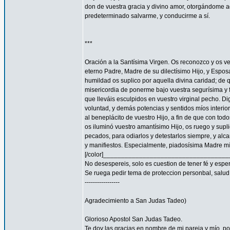
don de vuestra gracia y divino amor, otorgándome aq
predeterminado salvarme, y conducirme a sí.
***
Oración a la Santísima Virgen. Os reconozco y os ve
eterno Padre, Madre de su dilectísimo Hijo, y Espos
humildad os suplico por aquella divina caridad; de 
misericordia de ponerme bajo vuestra segurísima y f
que lleváis esculpidos en vuestro virginal pecho. 
voluntad, y demás potencias y sentidos míos interior
al beneplácito de vuestro Hijo, a fin de que con todo
os iluminó vuestro amantísimo Hijo, os ruego y supl
pecados, para odiarlos y detestarlos siempre, y a
y manifiestos. Especialmente, piadosísima Madre mía
[/color]__________________________________
No desespereis, solo es cuestion de tener fé y espe
Se ruega pedir tema de proteccion personbal, salud, familia
-----------------
Agradecimiento a San Judas Tadeo)
Glorioso Apostol San Judas Tadeo.
Te doy las gracias en nombre de mi pareja y mío, 