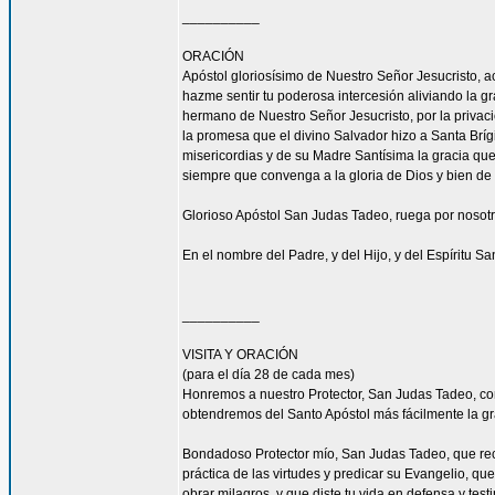
__________
ORACIÓN
Apóstol gloriosísimo de Nuestro Señor Jesucrist
hazme sentir tu poderosa intercesión aliviando la 
hermano de Nuestro Señor Jesucristo, por la privacio
la promesa que el divino Salvador hizo a Santa Bríg
misericordias y de su Madre Santísima la gracia qu
siempre que convenga a la gloria de Dios y bien de 
Glorioso Apóstol San Judas Tadeo, ruega por nosotr
En el nombre del Padre, y del Hijo, y del Espíritu S
__________
VISITA Y ORACIÓN
(para el día 28 de cada mes)
Honremos a nuestro Protector, San Judas Tadeo, c
obtendremos del Santo Apóstol más fácilmente la g
Bondadoso Protector mío, San Judas Tadeo, que reci
práctica de las virtudes y predicar su Evangelio, q
obrar milagros, y que diste tu vida en defensa y tes