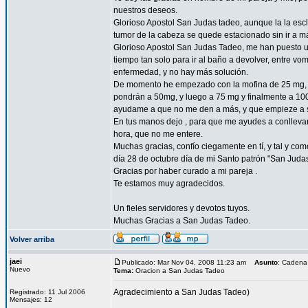
nuestros deseos.
Glorioso Apostol San Judas tadeo, aunque la la esc
tumor de la cabeza se quede estacionado sin ir a 
Glorioso Apostol San Judas Tadeo, me han puesto un
tiempo tan solo para ir al baño a devolver, entre vo
enfermedad, y no hay más solución.
De momento he empezado con la mofina de 25 mg, a 
pondrán a 50mg, y luego a 75 mg y finalmente a 10
ayudame a que no me den a más, y que empieze a sent
En tus manos dejo , para que me ayudes a conllevar 
hora, que no me entere.
Muchas gracias, confío ciegamente en tí, y tal y com
día 28 de octubre día de mi Santo patrón "San Juda
Gracias por haber curado a mi pareja .
Te estamos muy agradecidos.
Un fieles servidores y devotos tuyos.
Muchas Gracias a San Judas Tadeo.
Volver arriba
jaei
Publicado: Mar Nov 04, 2008 11:23 am
Asunto
: Cadena
Nuevo
Tema:
Oracion a San Judas Tadeo
Agradecimiento a San Judas Tadeo)
Registrado: 11 Jul 2006
Mensajes: 12