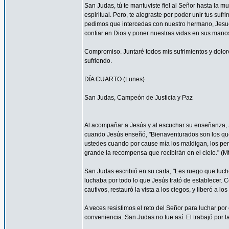
San Judas, tú te mantuviste fiel al Señor hasta la mu
espiritual. Pero, te alegraste por poder unir tus suf
pedimos que intercedas con nuestro hermano, Jesucr
confiar en Dios y poner nuestras vidas en sus mano
Compromiso. Juntaré todos mis sufrimientos y dolor
sufriendo.
DÍA CUARTO (Lunes)
San Judas, Campeón de Justicia y Paz
Al acompañar a Jesús y al escuchar su enseñanza, S
cuando Jesús enseñó, "Bienaventurados son los que 
ustedes cuando por cause mía los maldigan, los per
grande la recompensa que recibirán en el cielo." (Mt
San Judas escribió en su carta, "Les ruego que luch
luchaba por todo lo que Jesús trató de establecer. 
cautivos, restauró la vista a los ciegos, y liberó a lo
A veces resistimos el reto del Señor para luchar por 
conveniencia. San Judas no fue así. El trabajó por 