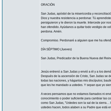
ORACIÓN
San Judas, apóstol de la misericordia y reconcilia
Dios y nuestra resistencia a perdonar. Tú aprendist
persiguieron y le dieron la muerte. Intercede por 
han ofendido. Ayúdanos a quitar todo vestigio de o
perdona. Amén.
Compromiso. Perdonaré a alguien que me ha ofendid
DÍA SÉPTIMO (Jueves)
San Judas, Predicador de la Buena Nueva del Rein
Jesús entrenó a San Judas y envió a él y a los demá
Después de la ascensión de Cristo, San Judas se de
todas las naciones, y háganlas mis discípulos; bautí
que les he mandado a ustedes. Y sepan que yo siemp
A veces pensamos que no estamos llamados ni envi
conocimiento o poder suficiente para cambiar las c
como San Judas, "Ustedes son la sal de la sierra.... 
ustedes hacen, todos alaben a su Padre que está en 