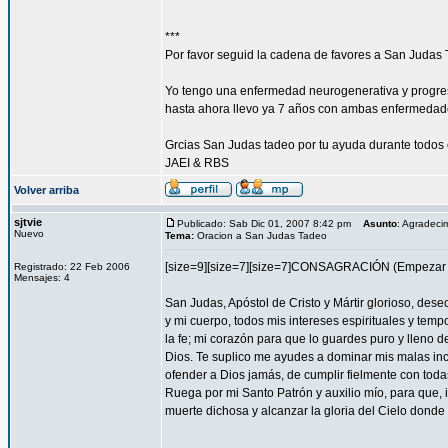
***
Por favor seguid la cadena de favores a San Judas 
Yo tengo una enfermedad neurogenerativa y progres
hasta ahora llevo ya 7 años con ambas enfermedad
Grcias San Judas tadeo por tu ayuda durante todos 
JAEI & RBS
Volver arriba
sjtvie
Publicado: Sab Dic 01, 2007 8:42 pm
Asunto
: Agradeci
Nuevo
Tema:
Oracion a San Judas Tadeo
[size=9][size=7][size=7]CONSAGRACIÓN (Empezar l
Registrado: 22 Feb 2006
Mensajes: 4
San Judas, Apóstol de Cristo y Mártir glorioso, des
y mi cuerpo, todos mis intereses espirituales y tem
la fe; mi corazón para que lo guardes puro y lleno 
Dios. Te suplico me ayudes a dominar mis malas inc
ofender a Dios jamás, de cumplir fielmente con todas
Ruega por mi Santo Patrón y auxilio mío, para que, i
muerte dichosa y alcanzar la gloria del Cielo dond