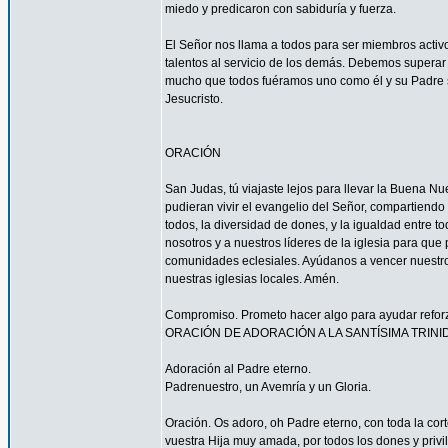
miedo y predicaron con sabiduría y fuerza.
El Señor nos llama a todos para ser miembros acti
talentos al servicio de los demás. Debemos superar 
mucho que todos fuéramos uno como él y su Padre s
Jesucristo.
ORACIÓN
San Judas, tú viajaste lejos para llevar la Buena N
pudieran vivir el evangelio del Señor, compartiendo
todos, la diversidad de dones, y la igualdad entre t
nosotros y a nuestros líderes de la iglesia para que
comunidades eclesiales. Ayúdanos a vencer nuestr
nuestras iglesias locales. Amén.
Compromiso. Prometo hacer algo para ayudar reforzar
ORACIÓN DE ADORACIÓN A LA SANTÍSIMA TRINI
Adoración al Padre eterno.
Padrenuestro, un Avemría y un Gloria.
Oración. Os adoro, oh Padre eterno, con toda la corte
vuestra Hija muy amada, por todos los dones y privi