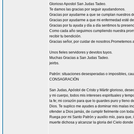
Glorioso Apostol San Judas Tadeo.
Te damos las gracias por seguir ayudandonos.
Gracias por ayudarme a que se cumplan nuestros d
Gracias por ayudarme a que mi enfermedad esté de
Gracias por tu ayuda y día a día sentimos tu presen
Como cada año seguimos cumpliendo nuestra promes
recibir tu bendición.
Gracias señor, por cuidar de nosotros.Prometemos a
Unos fieles servidores y devotos tuyos.
Muchas Gracias a San Judas Tadeo.
jeirbs.
Patrón: situaciones desesperadas o imposibles, cau
CONSAGRACIÓN
San Judas, Apóstol de Cristo y Mártir glorioso, des
y mi cuerpo, todos mis intereses espirituales y tem
la fe; mi corazón para que lo guardes puro y lleno 
Dios. Te suplico me ayudes a dominar mis malas inc
ofender a Dios jamás, de cumplir fielmente con todas
Ruega por mi Santo Patrón y auxilio mío, para que, i
muerte dichosa y alcanzar la gloria del Cielo dond