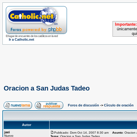
Importante:
únicamente
qu
El lugar de encuentro de los católicos en la red
Ir a Catholic.net
Oracion a San Judas Tadeo
Foros de discusión
->
Círculo de oración
Autor
jaei
Publicado: Dom Oct 14, 2007 8:30 am
Asunto
: Oracion
Nuevo
Tema:
Oracion a San Judas Tadeo