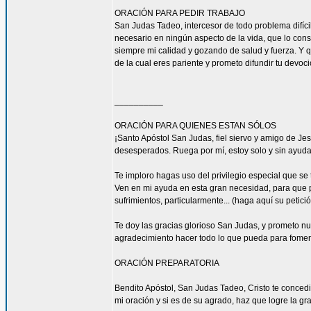
ORACIÓN PARA PEDIR TRABAJO
San Judas Tadeo, intercesor de todo problema difíci
necesario en ningún aspecto de la vida, que lo con
siempre mi calidad y gozando de salud y fuerza. Y qu
de la cual eres pariente y prometo difundir tu devoc
__________
ORACIÓN PARA QUIENES ESTAN SÓLOS
¡Santo Apóstol San Judas, fiel siervo y amigo de Jesú
desesperados. Ruega por mí, estoy solo y sin ayuda
Te imploro hagas uso del privilegio especial que se
Ven en mi ayuda en esta gran necesidad, para que pu
sufrimientos, particularmente... (haga aquí su petic
Te doy las gracias glorioso San Judas, y prometo n
agradecimiento hacer todo lo que pueda para fomen
ORACIÓN PREPARATORIA
Bendito Apóstol, San Judas Tadeo, Cristo te concedi
mi oración y si es de su agrado, haz que logre la gra