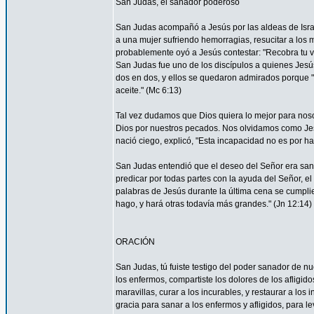
San Judas, el sanador poderoso
San Judas acompañó a Jesús por las aldeas de Israel 
a una mujer sufriendo hemorragias, resucitar a los 
probablemente oyó a Jesús contestar: "Recobra tu vi
San Judas fue uno de los discípulos a quienes Jesús 
dos en dos, y ellos se quedaron admirados porque
aceite." (Mc 6:13)
Tal vez dudamos que Dios quiera lo mejor para nos
Dios por nuestros pecados. Nos olvidamos como Je
nació ciego, explicó, "Esta incapacidad no es por ha
San Judas entendió que el deseo del Señor era sana
predicar por todas partes con la ayuda del Señor, 
palabras de Jesús durante la última cena se cumpli
hago, y hará otras todavía más grandes." (Jn 12:14)
ORACIÓN
San Judas, tú fuiste testigo del poder sanador de n
los enfermos, compartiste los dolores de los afligid
maravillas, curar a los incurables, y restaurar a l
gracia para sanar a los enfermos y afligidos, para l