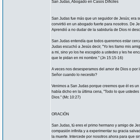
San Judas, Abogado en Casos Difíciles
San Judas fue más que un seguidor de Jesús; era su
convirtió en un abogado fuerte para nosotros. De Je
Aprendió a no dudar de la sabiduría de Dios ni desco
San Judas entendía que todos queremos estar cerca 
Judas escuchó a Jesús decir, "Yo les llamo mis am
a mi, sino yo los he escogido a ustedes y les he en
que le pidan en mi nombre." (Jn 15:15-16)
A veces nos desesperamos del amor de Dios o por
Señor cuando lo necesito?
Venimos a San Judas porque creemos que él es un 
había dicho en la última cena, "Todo lo que ustedes 
Dios." (Mc 10:27)
ORACIÓN
San Judas, tú eres el primo hermano y amigo de Jesú
compasión infinita y a experimentar su gracia salvad
la muerte. Intercede por nosotros ahora para que sin