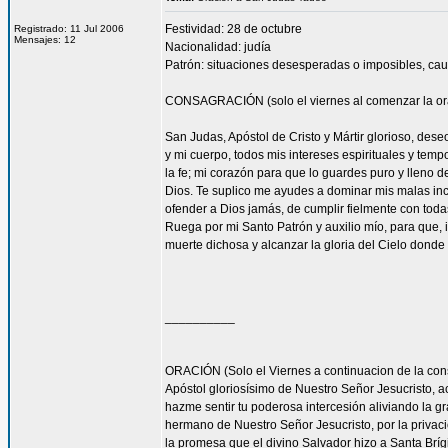
Festividad: 28 de octubre
Registrado: 11 Jul 2006
Mensajes: 12
Nacionalidad: judía
Patrón: situaciones desesperadas o imposibles, cau
CONSAGRACIÓN (solo el viernes al comenzar la or
San Judas, Apóstol de Cristo y Mártir glorioso, des
y mi cuerpo, todos mis intereses espirituales y tem
la fe; mi corazón para que lo guardes puro y lleno 
Dios. Te suplico me ayudes a dominar mis malas inc
ofender a Dios jamás, de cumplir fielmente con todas
Ruega por mi Santo Patrón y auxilio mío, para que, i
muerte dichosa y alcanzar la gloria del Cielo dond
__________
ORACIÓN (Solo el Viernes a continuacion de la con
Apóstol gloriosísimo de Nuestro Señor Jesucrist
hazme sentir tu poderosa intercesión aliviando la 
hermano de Nuestro Señor Jesucristo, por la privacio
la promesa que el divino Salvador hizo a Santa Bríg