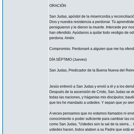
ORACIÓN
San Judas, apóstol de la misericordia y reconcilia
Dios y nuestra resistencia a perdonar. Tú aprendist
persiguieron y le dieron la muerte. Intercede por 
han ofendido. Ayúdanos a quitar todo vestigio de o
perdona. Amén.
Compromiso. Perdonaré a alguien que me ha ofendid
DÍA SÉPTIMO (Jueves)
San Judas, Predicador de la Buena Nueva del Rein
Jesús entrenó a San Judas y envió a él y a los demá
Después de la ascensión de Cristo, San Judas se de
todas las naciones, y háganlas mis discípulos; bautí
que les he mandado a ustedes. Y sepan que yo siemp
A veces pensamos que no estamos llamados ni envi
conocimiento o poder suficiente para cambiar las c
como San Judas, "Ustedes son la sal de la sierra.... 
ustedes hacen, todos alaben a su Padre que está en 