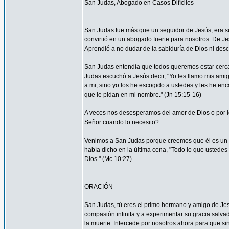
San Judas, Abogado en Casos Difíciles
San Judas fue más que un seguidor de Jesús; era su
convirtió en un abogado fuerte para nosotros. De Je
Aprendió a no dudar de la sabiduría de Dios ni desco
San Judas entendía que todos queremos estar cerca 
Judas escuchó a Jesús decir, "Yo les llamo mis am
a mi, sino yo los he escogido a ustedes y les he en
que le pidan en mi nombre." (Jn 15:15-16)
A veces nos desesperamos del amor de Dios o por
Señor cuando lo necesito?
Venimos a San Judas porque creemos que él es un 
había dicho en la última cena, "Todo lo que ustedes 
Dios." (Mc 10:27)
ORACIÓN
San Judas, tú eres el primo hermano y amigo de Jesú
compasión infinita y a experimentar su gracia salvad
la muerte. Intercede por nosotros ahora para que sin