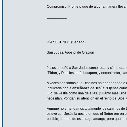
Compromiso. Prometo que de alguna manera llevaré
__________
DÍA SEGUNDO (Sabado)
San Judas, Apóstol de Oración
Jesús enseñó a San Judas cómo rezar y cómo orar c
"Pidan, y Dios les dará; busquen, y encontrarán; llam
A veces pensamos que Dios nos ha abandonado o que
inculcada por la enseñanza de Jesús: "Fijense como c
lujo, se vestía como una de ellas. ¡Cuánto más Dios h
necesitan. Pongan su atención en el reino de Dios, y
Aunque no entendamos totalmente los caminos de 
estuvo con Jesús la noche en que el Señor oró en el
posible, líbrame de este trago amargo, pero que no s