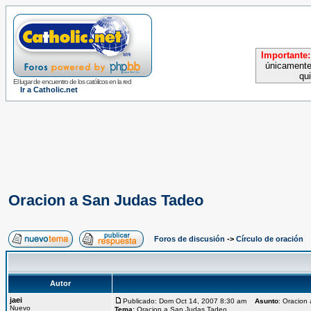
Importante:
únicamente
qu
El lugar de encuentro de los católicos en la red
Ir a Catholic.net
Oracion a San Judas Tadeo
Foros de discusión
->
Círculo de oración
Autor
jaei
Publicado: Dom Oct 14, 2007 8:30 am
Asunto
: Oracion
Nuevo
Tema:
Oracion a San Judas Tadeo