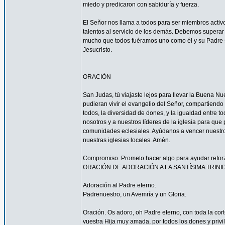
miedo y predicaron con sabiduría y fuerza.
El Señor nos llama a todos para ser miembros acti
talentos al servicio de los demás. Debemos superar 
mucho que todos fuéramos uno como él y su Padre s
Jesucristo.
ORACIÓN
San Judas, tú viajaste lejos para llevar la Buena N
pudieran vivir el evangelio del Señor, compartiendo
todos, la diversidad de dones, y la igualdad entre t
nosotros y a nuestros líderes de la iglesia para que
comunidades eclesiales. Ayúdanos a vencer nuestr
nuestras iglesias locales. Amén.
Compromiso. Prometo hacer algo para ayudar reforzar
ORACIÓN DE ADORACIÓN A LA SANTÍSIMA TRINI
Adoración al Padre eterno.
Padrenuestro, un Avemría y un Gloria.
Oración. Os adoro, oh Padre eterno, con toda la corte
vuestra Hija muy amada, por todos los dones y privi