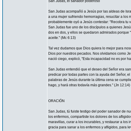
San Judas, el sanador poderoso
San Judas acompañó a Jesús por las aldeas de Israel 
a una mujer sufriendo hemorragias, resucitar a los 
probablemente oyó a Jesús contestar: "Recobra tu vi
San Judas fue uno de los discípulos a quienes Jesús 
dos en dos, y ellos se quedaron admirados porque
aceite." (Mc 6:13)
Tal vez dudamos que Dios quiera lo mejor para nos
Dios por nuestros pecados. Nos olvidamos como Je
nació ciego, explicó, "Esta incapacidad no es por ha
San Judas entendió que el deseo del Señor era sana
predicar por todas partes con la ayuda del Señor, 
palabras de Jesús durante la última cena se cumpli
hago, y hará otras todavía más grandes." (Jn 12:14)
ORACIÓN
San Judas, tú fuiste testigo del poder sanador de n
los enfermos, compartiste los dolores de los afligid
maravillas, curar a los incurables, y restaurar a l
gracia para sanar a los enfermos y afligidos, para l