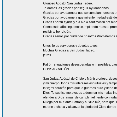
Glorioso Apostol San Judas Tadeo.
Te damos las gracias por seguir ayudandonos.
Gracias por ayudarme a que se cumplan nuestros d
Gracias por ayudarme a que mi enfermedad esté de
Gracias por tu ayuda y día a día sentimos tu presen
Como cada año seguimos cumpliendo nuestra promes
recibir tu bendición.
Gracias señor, por cuidar de nosotros.Prometemos a
Unos fieles servidores y devotos tuyos.
Muchas Gracias a San Judas Tadeo.
jeirbs.
Patrón: situaciones desesperadas o imposibles, cau
CONSAGRACIÓN
San Judas, Apóstol de Cristo y Mártir glorioso, des
y mi cuerpo, todos mis intereses espirituales y tem
la fe; mi corazón para que lo guardes puro y lleno 
Dios. Te suplico me ayudes a dominar mis malas inc
ofender a Dios jamás, de cumplir fielmente con todas
Ruega por mi Santo Patrón y auxilio mío, para que, i
muerte dichosa y alcanzar la gloria del Cielo dond