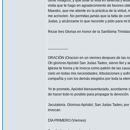
obrar milagros, y que diste tu vida en defensa y tes
visita que te hago en agradecimiento de favores ob
Maestro, que me aliente en la práctica de la virtud,
me acrisolen. No permitas jamás que la falta de con
Judas, y alcánzame lo que necesito y pido para mi 
Rezar tres Glorias en honor de la Santísima Trinidad
__________
ORACIÓN (Oracion en un viernes despues de las no
Oh glorioso Apóstol San Judas Tadeo, siervo fiel y 
Iglesia te honra y te invoca como patrón de las caus
cielo en todas mis necesidades, tribulaciones y sufr
compañía y con los demás elegidos por toda la eter
Yo te prometo, Apóstol bienaventurado, acordarme s
de hacer todo lo posible para propagar tu devoción. 
Jaculatoria. Glorioso Apóstol, San Judas Tadeo, por 
invocan.
DÍA PRIMERO (Viernes)