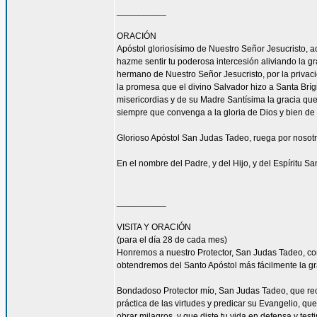
__________
ORACIÓN
Apóstol gloriosísimo de Nuestro Señor Jesucrist
hazme sentir tu poderosa intercesión aliviando la 
hermano de Nuestro Señor Jesucristo, por la privacio
la promesa que el divino Salvador hizo a Santa Bríg
misericordias y de su Madre Santísima la gracia qu
siempre que convenga a la gloria de Dios y bien de 
Glorioso Apóstol San Judas Tadeo, ruega por nosotr
En el nombre del Padre, y del Hijo, y del Espíritu S
__________
VISITA Y ORACIÓN
(para el día 28 de cada mes)
Honremos a nuestro Protector, San Judas Tadeo, c
obtendremos del Santo Apóstol más fácilmente la g
Bondadoso Protector mío, San Judas Tadeo, que reci
práctica de las virtudes y predicar su Evangelio, q
obrar milagros, y que diste tu vida en defensa y tes