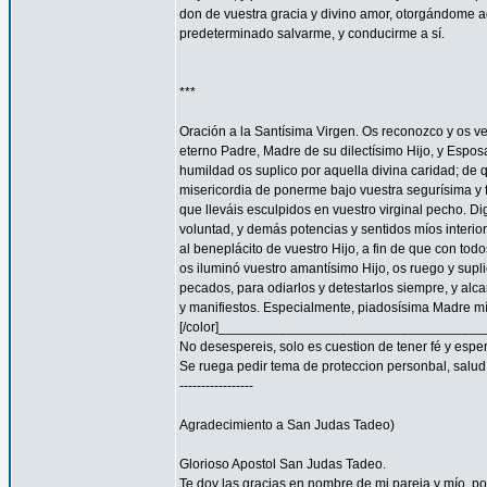
don de vuestra gracia y divino amor, otorgándome aq
predeterminado salvarme, y conducirme a sí.
***
Oración a la Santísima Virgen. Os reconozco y os ve
eterno Padre, Madre de su dilectísimo Hijo, y Espos
humildad os suplico por aquella divina caridad; de 
misericordia de ponerme bajo vuestra segurísima y f
que lleváis esculpidos en vuestro virginal pecho. 
voluntad, y demás potencias y sentidos míos interior
al beneplácito de vuestro Hijo, a fin de que con todo
os iluminó vuestro amantísimo Hijo, os ruego y supl
pecados, para odiarlos y detestarlos siempre, y a
y manifiestos. Especialmente, piadosísima Madre mía
[/color]__________________________________
No desespereis, solo es cuestion de tener fé y espe
Se ruega pedir tema de proteccion personbal, salud, familia
-----------------
Agradecimiento a San Judas Tadeo)
Glorioso Apostol San Judas Tadeo.
Te doy las gracias en nombre de mi pareja y mío, 