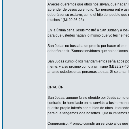
A veces queremos que otros nos sirvan, que hagan
aprender de Jesús quien dijo, "La persona entre ust
deberá ser su esclavo, como el hijo del pueblo que n
muchos." (Mt 20:26-28)
En la última cena Jesús mostró a San Judas y a los o
para que ustedes hagan lo mismo que yo les he hec
San Judas no buscaba un premio por hacer el bien. 
deberán decir: 'Somos servidores que no hacíamos f
San Judas cumplió los mandamientos señalados por 
mente, y a su prójimo como a si mismo (Mt 22:27-4
amarse ustedes unas personas a otras. Si se aman lo
ORACIÓN
San Judas, aunque fuiste elegido por Jesús como uno
contrario, te humillaste en su servicio a tus herma
nuestro propio interés por el bien de otros. Interced
para que tengamos vida nosotros. Que lo imitemos c
Compromiso. Prometo cumplir un servicio a los que 