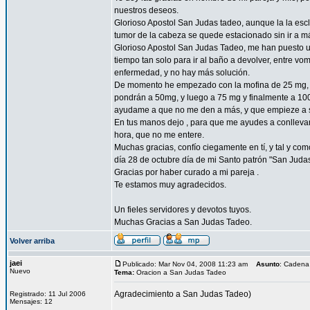
nuestros deseos.
Glorioso Apostol San Judas tadeo, aunque la la esc
tumor de la cabeza se quede estacionado sin ir a 
Glorioso Apostol San Judas Tadeo, me han puesto un
tiempo tan solo para ir al baño a devolver, entre vo
enfermedad, y no hay más solución.
De momento he empezado con la mofina de 25 mg, a 
pondrán a 50mg, y luego a 75 mg y finalmente a 10
ayudame a que no me den a más, y que empieze a sent
En tus manos dejo , para que me ayudes a conllevar 
hora, que no me entere.
Muchas gracias, confío ciegamente en tí, y tal y com
día 28 de octubre día de mi Santo patrón "San Juda
Gracias por haber curado a mi pareja .
Te estamos muy agradecidos.
Un fieles servidores y devotos tuyos.
Muchas Gracias a San Judas Tadeo.
Volver arriba
jaei
Publicado: Mar Nov 04, 2008 11:23 am
Asunto
: Cadena
Nuevo
Tema:
Oracion a San Judas Tadeo
Agradecimiento a San Judas Tadeo)
Registrado: 11 Jul 2006
Mensajes: 12