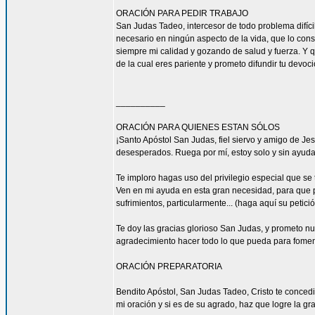
ORACIÓN PARA PEDIR TRABAJO
San Judas Tadeo, intercesor de todo problema difíci
necesario en ningún aspecto de la vida, que lo con
siempre mi calidad y gozando de salud y fuerza. Y qu
de la cual eres pariente y prometo difundir tu devoc
__________
ORACIÓN PARA QUIENES ESTAN SÓLOS
¡Santo Apóstol San Judas, fiel siervo y amigo de Jesú
desesperados. Ruega por mí, estoy solo y sin ayuda
Te imploro hagas uso del privilegio especial que se
Ven en mi ayuda en esta gran necesidad, para que pu
sufrimientos, particularmente... (haga aquí su petic
Te doy las gracias glorioso San Judas, y prometo n
agradecimiento hacer todo lo que pueda para fomen
ORACIÓN PREPARATORIA
Bendito Apóstol, San Judas Tadeo, Cristo te concedi
mi oración y si es de su agrado, haz que logre la gra