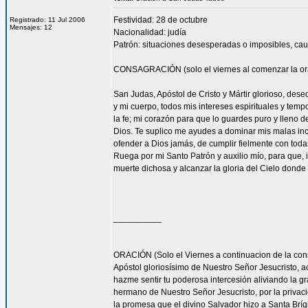
Festividad: 28 de octubre
Registrado: 11 Jul 2006
Mensajes: 12
Nacionalidad: judía
Patrón: situaciones desesperadas o imposibles, cau
CONSAGRACIÓN (solo el viernes al comenzar la or
San Judas, Apóstol de Cristo y Mártir glorioso, des
y mi cuerpo, todos mis intereses espirituales y tem
la fe; mi corazón para que lo guardes puro y lleno 
Dios. Te suplico me ayudes a dominar mis malas inc
ofender a Dios jamás, de cumplir fielmente con todas
Ruega por mi Santo Patrón y auxilio mío, para que, i
muerte dichosa y alcanzar la gloria del Cielo dond
__________
ORACIÓN (Solo el Viernes a continuacion de la con
Apóstol gloriosísimo de Nuestro Señor Jesucrist
hazme sentir tu poderosa intercesión aliviando la 
hermano de Nuestro Señor Jesucristo, por la privacio
la promesa que el divino Salvador hizo a Santa Bríg