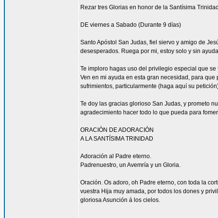
Rezar tres Glorias en honor de la Santísima Trinidad
DE viernes a Sabado (Durante 9 días)
Santo Apóstol San Judas, fiel siervo y amigo de Jesús
desesperados. Ruega por mi, estoy solo y sin ayuda
Te imploro hagas uso del privilegio especial que se
Ven en mi ayuda en esta gran necesidad, para que pu
sufrimientos, particularmente (haga aquí su petición
Te doy las gracias glorioso San Judas, y prometo n
agradecimiento hacer todo lo que pueda para fomen
ORACIÓN DE ADORACIÓN
A LA SANTÍSIMA TRINIDAD
Adoración al Padre eterno.
Padrenuestro, un Avemría y un Gloria.
Oración. Os adoro, oh Padre eterno, con toda la corte
vuestra Hija muy amada, por todos los dones y privi
gloriosa Asunción á los cielos.