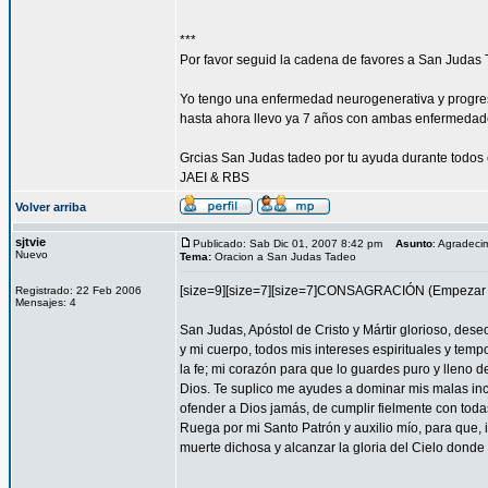
***
Por favor seguid la cadena de favores a San Judas 
Yo tengo una enfermedad neurogenerativa y progres
hasta ahora llevo ya 7 años con ambas enfermedad
Grcias San Judas tadeo por tu ayuda durante todos 
JAEI & RBS
Volver arriba
sjtvie
Publicado: Sab Dic 01, 2007 8:42 pm
Asunto
: Agradeci
Nuevo
Tema:
Oracion a San Judas Tadeo
[size=9][size=7][size=7]CONSAGRACIÓN (Empezar l
Registrado: 22 Feb 2006
Mensajes: 4
San Judas, Apóstol de Cristo y Mártir glorioso, des
y mi cuerpo, todos mis intereses espirituales y tem
la fe; mi corazón para que lo guardes puro y lleno 
Dios. Te suplico me ayudes a dominar mis malas inc
ofender a Dios jamás, de cumplir fielmente con todas
Ruega por mi Santo Patrón y auxilio mío, para que, i
muerte dichosa y alcanzar la gloria del Cielo dond