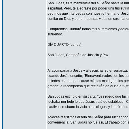
San Judas, tú te mantuviste fiel al Señor hasta la mu
espiritual. Pero, te alegraste por poder unir tus suf
pedimos que intercedas con nuestro hermano, Jesucr
confiar en Dios y poner nuestras vidas en sus mano
Compromiso. Juntaré todos mis sufrimientos y dolor
sufriendo.
DÍA CUARTO (Lunes)
San Judas, Campeón de Justicia y Paz
Al acompañar a Jesús y al escuchar su enseñanza, S
cuando Jesús enseñó, "Bienaventurados son los que 
ustedes cuando por cause mía los maldigan, los per
grande la recompensa que recibirán en el cielo." (Mt
San Judas escribió en su carta, "Les ruego que luch
luchaba por todo lo que Jesús trató de establecer. 
cautivos, restauró la vista a los ciegos, y liberó a lo
A veces resistimos el reto del Señor para luchar por 
conveniencia. San Judas no fue así. El trabajó por 