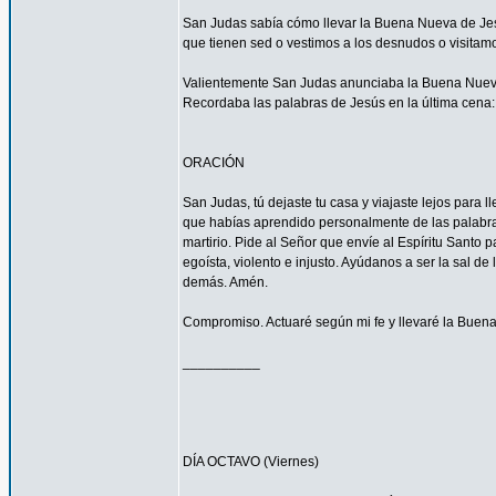
San Judas sabía cómo llevar la Buena Nueva de Jes
que tienen sed o vestimos a los desnudos o visitam
Valientemente San Judas anunciaba la Buena Nueva d
Recordaba las palabras de Jesús en la última cena: 
ORACIÓN
San Judas, tú dejaste tu casa y viajaste lejos para
que habías aprendido personalmente de las palabras y
martirio. Pide al Señor que envíe al Espíritu Santo
egoísta, violento e injusto. Ayúdanos a ser la sal d
demás. Amén.
Compromiso. Actuaré según mi fe y llevaré la Buena
__________
DÍA OCTAVO (Viernes)