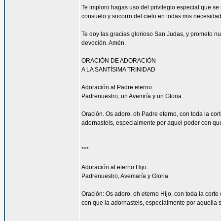
Te imploro hagas uso del privilegio especial que s
consuelo y socorro del cielo en todas mis necesidade
Te doy las gracias glorioso San Judas, y prometo n
devoción. Amén.
ORACIÓN DE ADORACIÓN
A LA SANTÍSIMA TRINIDAD
Adoración al Padre eterno.
Padrenuestro, un Avemría y un Gloria.
Oración. Os adoro, oh Padre eterno, con toda la cort
adornasteis, especialmente por aquel poder con que l
***
Adoración al eterno Hijo.
Padrenuestro, Avemaría y Gloria.
Oración: Os adoro, oh eterno Hijo, con toda la corte
con que la adornasteis, especialmente por aquella su