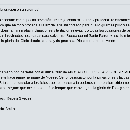
a oracion en un viernes)
eo honrarte con especial devoción. Te acojo como mi patrón y protector. Te encomie
ra que en todo proceda a la luz de la fe; mi corazón para que lo guardes puro y ll
a dominar mis malas inclinaciones y tentaciones evitando todas las ocasiones de p
car las virtudes necesarias para salvarme. Ruega por mi Santo Patrón y auxilio mío,
r la gloria del Cielo donde se ama y da gracias a Dios eternamente. Amén.
 aclamado por los fieles con el dulce título de ABOGADO DE LOS CASOS DESESPER
 te hace primo hermano de Nuestro Señor Jesucristo, por la privaciones y fatigas qu
Brígida de consolar a los fieles que acudiesen a tu poderosa intercesión, obtenme 
símo, seguro que me la obtendrás siempre que convenga a la gloria de Dios y bien 
os. (Repetir 3 veces)
anto. Amén.