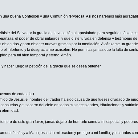
n una buena Confesión y una Comunión fervorosa. Así nos haremos más agradable
iste del Salvador la gracia de la vocación al apostolado para seguirle más de cerca
anzas, el poder de obrar milagros, y que diste tu vida en defensa y testimonio de 
s obtenidos y para obtener nuevas gracias por tu mediación. Alcánzame un grande a
 el infortunio y la desgracia me acrisolen. No permitas jamás que la falta de conf
 pido para mi bien temporal y eterno. Amén.
 y hacer luego la petición de la gracia que se desea obtener.
venas de cada día.)
migo de Jesús, el nombre del traidor ha sido causa de que fueses olvidado de mucho
onsuelos y el socorro del cielo en todas mis necesidades, tribulaciones y sufrimie
 eternidad.
empre de este gran favor; jamás dejaré de honrarte como a mi especial y poderoso 
amor a Jesús y a María, escucha mi oración y protege a mi familia, y a cuantos con 