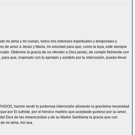
ndo mi alma y mi cuerpo, todos mis intereses espirituales y temporales y
eno de amor a Jesús y María; mi voluntad para que, como la tuya, esté siempre
ecado. Obténme la gracia de no ofender a Dios jamás, de cumplir fielmente con
 para que, inspirado con tu ejemplo y asistido por tu intercesión, pueda llevar
ADOS, hazme sentir tu poderosa intercesión aliviando la gravísima necesidad
e por El sufriste, por el heroico martirio que aceptaste gustoso por su amor,
del Dios de las misericordias y de su Madre Santísima la gracia que con
de mi alma. Así sea.