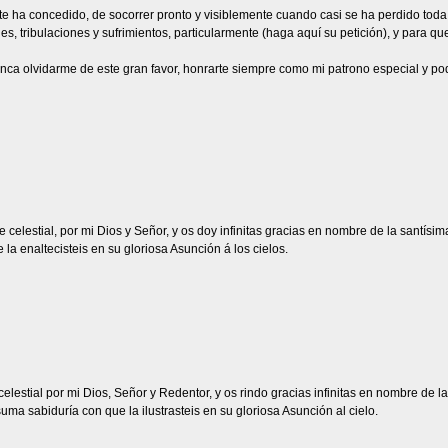
e te ha concedido, de socorrer pronto y visiblemente cuando casi se ha perdido to
s, tribulaciones y sufrimientos, particularmente (haga aquí su petición), y para q
unca olvidarme de este gran favor, honrarte siempre como mi patrono especial y po
e celestial, por mi Dios y Señor, y os doy infinitas gracias en nombre de la santísi
a enaltecisteis en su gloriosa Asunción á los cielos.
 celestial por mi Dios, Señor y Redentor, y os rindo gracias infinitas en nombre de
ma sabiduría con que la ilustrasteis en su gloriosa Asunción al cielo.