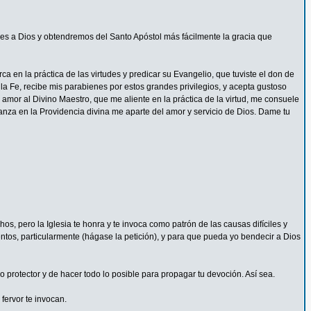
s a Dios y obtendremos del Santo Apóstol más fácilmente la gracia que
 en la práctica de las virtudes y predicar su Evangelio, que tuviste el don de
la Fe, recibe mis parabienes por estos grandes privilegios, y acepta gustoso
mor al Divino Maestro, que me aliente en la práctica de la virtud, me consuele
ianza en la Providencia divina me aparte del amor y servicio de Dios. Dame tu
s, pero la Iglesia te honra y te invoca como patrón de las causas difíciles y
ntos, particularmente (hágase la petición), y para que pueda yo bendecir a Dios
protector y de hacer todo lo posible para propagar tu devoción. Así sea.
fervor te invocan.