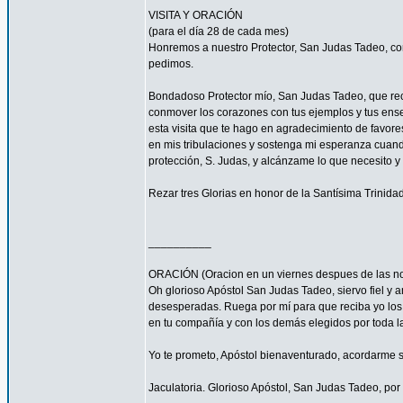
VISITA Y ORACIÓN
(para el día 28 de cada mes)
Honremos a nuestro Protector, San Judas Tadeo, co
pedimos.
Bondadoso Protector mío, San Judas Tadeo, que recib
conmover los corazones con tus ejemplos y tus enseñ
esta visita que te hago en agradecimiento de favore
en mis tribulaciones y sostenga mi esperanza cuando
protección, S. Judas, y alcánzame lo que necesito y
Rezar tres Glorias en honor de la Santísima Trinidad
__________
ORACIÓN (Oracion en un viernes despues de las no
Oh glorioso Apóstol San Judas Tadeo, siervo fiel y a
desesperadas. Ruega por mí para que reciba yo los c
en tu compañía y con los demás elegidos por toda la
Yo te prometo, Apóstol bienaventurado, acordarme si
Jaculatoria. Glorioso Apóstol, San Judas Tadeo, por 