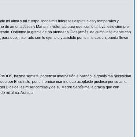
ndo mi alma y mi cuerpo, todos mis intereses espirituales y temporales y
eno de amor a Jesús y María; mi voluntad para que, como la tuya, esté siempre
ecado. Obténme la gracia de no ofender a Dios jamás, de cumplir fielmente con
 para que, inspirado con tu ejemplo y asistido por tu intercesión, pueda llevar
ADOS, hazme sentir tu poderosa intercesión aliviando la gravísima necesidad
e por El sufriste, por el heroico martirio que aceptaste gustoso por su amor,
del Dios de las misericordias y de su Madre Santísima la gracia que con
de mi alma. Así sea.