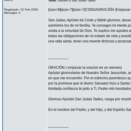
Tema:
Oracion a San Judas Tadeo
[size=9][size=7][size=7]CONSAGRACIÓN (Empezar l
Registrado: 22 Feb 2006
Mensajes: 4
San Judas, Apóstol de Cristo y Mártir glorioso, des
asimismo los de mi familia. Te consagro mi mente pa
unida a la voluntad de Dios. Te suplico me ayudes 
todas las obligaciones de mi estado de vida y practi
una vida santa, tener una muerte dichosa y alcanza
__________
ORACIÓN ( empezar la oracion en un viernes)
Apóstol gloriosísimo de Nuestro Señor Jesucristo,
en que me encuentro. Por el estrecho parentesco que
por la promesa que el divino Salvador hizo a Santa 
ilimitada confianza te pido a Ti, Padre mío bondado
Glorioso Apóstol San Judas Tadeo, ruega por nosotr
En el nombre del Padre, y del Hijo, y del Espíritu S
__________