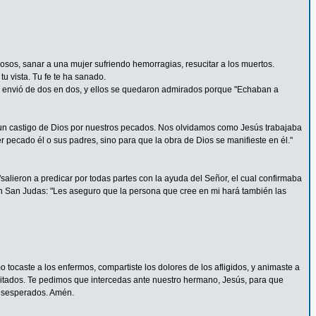
rosos, sanar a una mujer sufriendo hemorragias, resucitar a los muertos.
u vista. Tu fe te ha sanado.
 Los envió de dos en dos, y ellos se quedaron admirados porque "Echaban a
un castigo de Dios por nuestros pecados. Nos olvidamos como Jesús trabajaba
pecado él o sus padres, sino para que la obra de Dios se manifieste en él."
alieron a predicar por todas partes con la ayuda del Señor, el cual confirmaba
n San Judas: "Les aseguro que la persona que cree en mi hará también las
tocaste a los enfermos, compartiste los dolores de los afligidos, y animaste a
pacitados. Te pedimos que intercedas ante nuestro hermano, Jesús, para que
 desesperados. Amén.