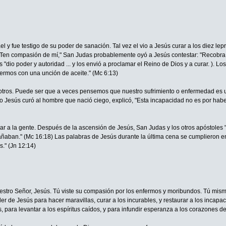
y fue testigo de su poder de sanación. Tal vez el vio a Jesús curar a los diez lep
! Ten compasión de mí," San Judas probablemente oyó a Jesús contestar: "Recobra t
 "dio poder y autoridad ... y los envió a proclamar el Reino de Dios y a curar. ).
rmos con una unción de aceite." (Mc 6:13)
otros. Puede ser que a veces pensemos que nuestro sufrimiento o enfermedad es 
Jesús curó al hombre que nació ciego, explicó, "Esta incapacidad no es por haber 
 a la gente. Después de la ascensión de Jesús, San Judas y los otros apóstoles "s
aban." (Mc 16:18) Las palabras de Jesús durante la última cena se cumplieron e
." (Jn 12:14)
uestro Señor, Jesús. Tú viste su compasión por los enfermos y moribundos. Tú mismo 
oder de Jesús para hacer maravillas, curar a los incurables, y restaurar a los inca
s, para levantar a los espíritus caídos, y para infundir esperanza a los corazones