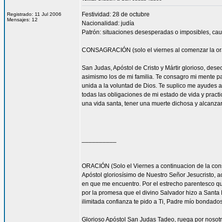
Festividad: 28 de octubre
Registrado: 11 Jul 2006
Mensajes: 12
Nacionalidad: judía
Patrón: situaciones desesperadas o imposibles, cau
CONSAGRACIÓN (solo el viernes al comenzar la or
San Judas, Apóstol de Cristo y Mártir glorioso, des
asimismo los de mi familia. Te consagro mi mente pa
unida a la voluntad de Dios. Te suplico me ayudes 
todas las obligaciones de mi estado de vida y practi
una vida santa, tener una muerte dichosa y alcanza
__________
ORACIÓN (Solo el Viernes a continuacion de la con
Apóstol gloriosísimo de Nuestro Señor Jesucristo,
en que me encuentro. Por el estrecho parentesco que
por la promesa que el divino Salvador hizo a Santa 
ilimitada confianza te pido a Ti, Padre mío bondado
Glorioso Apóstol San Judas Tadeo, ruega por nosotr