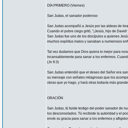
DÍA PRIMERO (Viernes)
San Judas, el sanador poderoso
San Judas acompañó a Jesús por las aldeas de Israel 
Cuando el pobre ciego gritó, "¡Jesús, hijo de David
San Judas fue uno de los discípulos a quienes Jesús
muchos espíritus malos y sanaban a numerosos enfe
Tal vez dudamos que Dios quiera lo mejor para nos
incansablemente para sanar a los enfermos. Cuando 
(Jn 9:3)
San Judas entendió que el deseo del Señor era sanar
su mensaje con señales milagrosas que los acompañ
obras que yo hago, y hará otras todavía más grandes
ORACIÓN
San Judas, tú fuiste testigo del poder sanador de n
los desconsolados. Tú recibiste la autoridad y el p
envíe su gracia para sanar a los enfermos y afligido