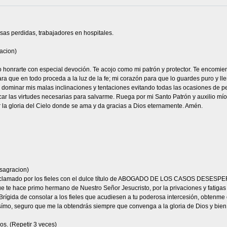
sas perdidas, trabajadores en hospitales.
acion)
eo honrarte con especial devoción. Te acojo como mi patrón y protector. Te encomie
ra que en todo proceda a la luz de la fe; mi corazón para que lo guardes puro y ll
a dominar mis malas inclinaciones y tentaciones evitando todas las ocasiones de p
car las virtudes necesarias para salvarme. Ruega por mi Santo Patrón y auxilio mío,
r la gloria del Cielo donde se ama y da gracias a Dios eternamente. Amén.
sagracion)
 aclamado por los fieles con el dulce título de ABOGADO DE LOS CASOS DESESPER
 te hace primo hermano de Nuestro Señor Jesucristo, por la privaciones y fatigas qu
Brígida de consolar a los fieles que acudiesen a tu poderosa intercesión, obtenme 
símo, seguro que me la obtendrás siempre que convenga a la gloria de Dios y bien 
os. (Repetir 3 veces)