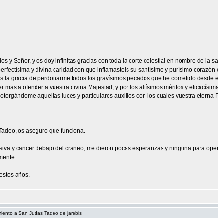
Dios y Señor, y os doy infinitas gracias con toda la corte celestial en nombre de la
erfectísima y divina caridad con que inflamasteis su santísimo y purísimo corazón 
 la gracia de perdonarme todos los gravísimos pecados que he cometido desde el 
ver mas a ofender a vuestra divina Majestad; y por los altísimos méritos y eficacís
, otorgándome aquellas luces y particulares auxilios con los cuales vuestra eterna
Tadeo, os aseguro que funciona.
iva y cancer debajo del craneo, me dieron pocas esperanzas y ninguna para ope
mente.
estos años.
miento a San Judas Tadeo de jarebis