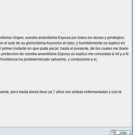
 santísima Virgen, vuestra amántísima Esposa por todos los dones y privilegios
en el acto de su gloriosísima Asunción al cielo; y humildemente os suplico en
primer instante en que pude pecar; hasta el presente, de los cuales me duelo
ima proteccion de vuestra amantísima Esposa os suplico me concedais á mí y a N.
 Providencia ha predeterminado salvarme, y conducirme a sí.
rarme, pero hasta ahora llevo ya 7 años con ambas enfermedades y con la