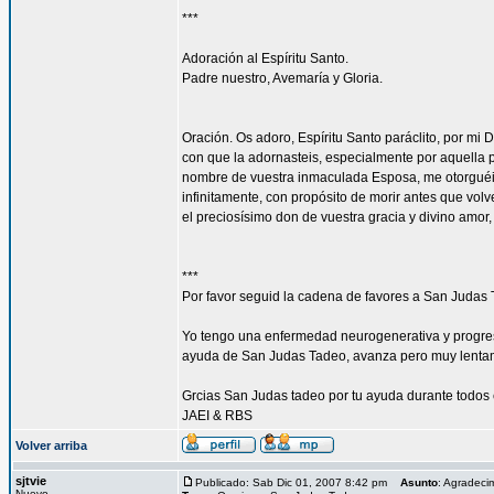
***
Adoración al Espíritu Santo.
Padre nuestro, Avemaría y Gloria.
Oración. Os adoro, Espíritu Santo paráclito, por mi 
con que la adornasteis, especialmente por aquella p
nombre de vuestra inmaculada Esposa, me otorguéis
infinitamente, con propósito de morir antes que vol
el preciosísimo don de vuestra gracia y divino amor
***
Por favor seguid la cadena de favores a San Judas 
Yo tengo una enfermedad neurogenerativa y progres
ayuda de San Judas Tadeo, avanza pero muy lenta
Grcias San Judas tadeo por tu ayuda durante todos 
JAEI & RBS
Volver arriba
sjtvie
Publicado: Sab Dic 01, 2007 8:42 pm
Asunto
: Agradeci
Nuevo