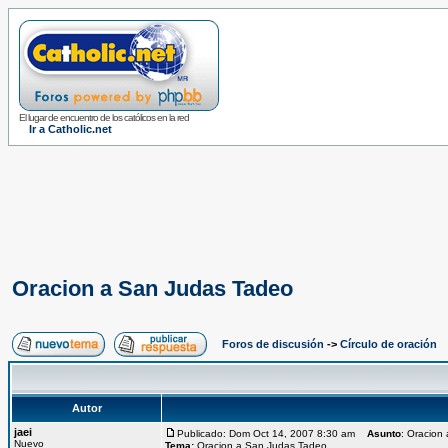
El lugar de encuentro de los católicos en la red
Ir a Catholic.net
Oracion a San Judas Tadeo
Foros de discusión
->
Círculo de oración
Autor
jaei
Publicado: Dom Oct 14, 2007 8:30 am
Asunto
: Oracion
Nuevo
Tema:
Oracion a San Judas Tadeo