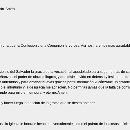
anto. Amén.
n una buena Confesión y una Comunión fervorosa. Así nos haremos más agradable
iste del Salvador la gracia de la vocación al apostolado para seguirle más de cerca
anzas, el poder de obrar milagros, y que diste tu vida en defensa y testimonio de 
s obtenidos y para obtener nuevas gracias por tu mediación. Alcánzame un grande a
 el infortunio y la desgracia me acrisolen. No permitas jamás que la falta de conf
 pido para mi bien temporal y eterno. Amén.
 y hacer luego la petición de la gracia que se desea obtener.
s!, la Iglesia te honra e invoca universalmente, como el patrón de los casos difíci