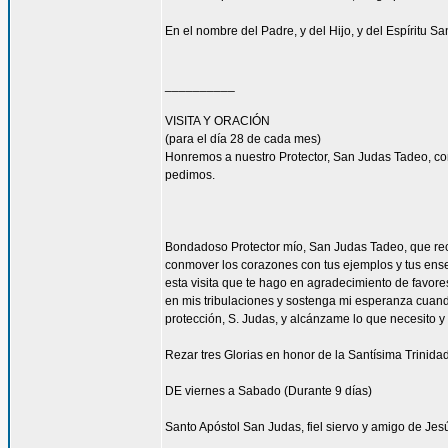
En el nombre del Padre, y del Hijo, y del Espíritu S
__________
VISITA Y ORACIÓN
(para el día 28 de cada mes)
Honremos a nuestro Protector, San Judas Tadeo, co
pedimos.
Bondadoso Protector mío, San Judas Tadeo, que recib
conmover los corazones con tus ejemplos y tus enseñ
esta visita que te hago en agradecimiento de favore
en mis tribulaciones y sostenga mi esperanza cuando
protección, S. Judas, y alcánzame lo que necesito y
Rezar tres Glorias en honor de la Santísima Trinidad
DE viernes a Sabado (Durante 9 días)
Santo Apóstol San Judas, fiel siervo y amigo de Jesú