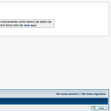
van únicamente como banco de datos de
evos foros solo de
.
click aquí
Ver tema anterior
::
Ver tema siguiente