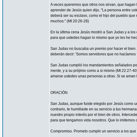
A veces queremos que otros nos sirvan, que hagan
aprender de Jesús quien dijo, "La persona entre ust
deberá ser su esclavo, como el hijo del pueblo que n
muchos." (Mt 20:26-28)
En la última cena Jesús mostró a San Judas y a los o
para que ustedes hagan lo mismo que yo les he hec
San Judas no buscaba un premio por hacer el bien. 
deberán decir: 'Somos servidores que no hacíamos f
San Judas cumplió los mandamientos señalados por 
mente, y a su prójimo como a si mismo (Mt 22:27-4
amarse ustedes unas personas a otras. Si se aman lo
ORACIÓN
San Judas, aunque fuiste elegido por Jesús como uno
contrario, te humillaste en su servicio a tus herma
nuestro propio interés por el bien de otros. Interced
para que tengamos vida nosotros. Que lo imitemos c
Compromiso. Prometo cumplir un servicio a los que 