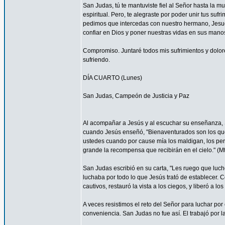
San Judas, tú te mantuviste fiel al Señor hasta la mu
espiritual. Pero, te alegraste por poder unir tus suf
pedimos que intercedas con nuestro hermano, Jesucr
confiar en Dios y poner nuestras vidas en sus mano
Compromiso. Juntaré todos mis sufrimientos y dolor
sufriendo.
DÍA CUARTO (Lunes)
San Judas, Campeón de Justicia y Paz
Al acompañar a Jesús y al escuchar su enseñanza, S
cuando Jesús enseñó, "Bienaventurados son los que 
ustedes cuando por cause mía los maldigan, los per
grande la recompensa que recibirán en el cielo." (Mt
San Judas escribió en su carta, "Les ruego que luch
luchaba por todo lo que Jesús trató de establecer. 
cautivos, restauró la vista a los ciegos, y liberó a lo
A veces resistimos el reto del Señor para luchar por 
conveniencia. San Judas no fue así. El trabajó por 