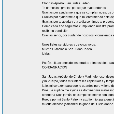
Glorioso Apostol San Judas Tadeo.
Te damos las gracias por seguir ayudandonos.
Gracias por ayudarme a que se cumplan nuestros d
Gracias por ayudarme a que mi enfermedad esté de
Gracias por tu ayuda y día a día sentimos tu presen
Como cada año seguimos cumpliendo nuestra promes
recibir tu bendición.
Gracias señor, por cuidar de nosotros.Prometemos a
Unos fieles servidores y devotos tuyos.
Muchas Gracias a San Judas Tadeo.
jeirbs.
Patrón: situaciones desesperadas o imposibles, cau
CONSAGRACIÓN
San Judas, Apóstol de Cristo y Mártir glorioso, des
y mi cuerpo, todos mis intereses espirituales y tem
la fe; mi corazón para que lo guardes puro y lleno 
Dios. Te suplico me ayudes a dominar mis malas inc
ofender a Dios jamás, de cumplir fielmente con todas
Ruega por mi Santo Patrón y auxilio mío, para que, i
muerte dichosa y alcanzar la gloria del Cielo dond