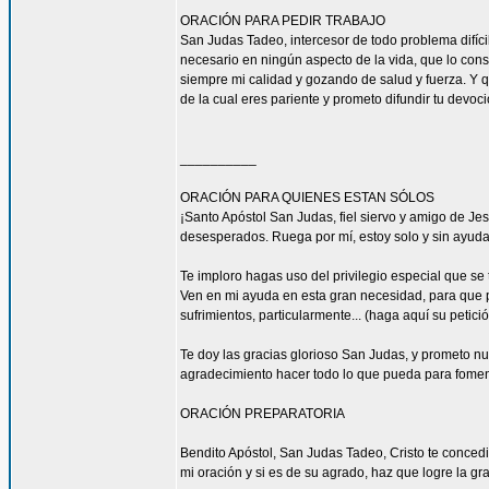
ORACIÓN PARA PEDIR TRABAJO
San Judas Tadeo, intercesor de todo problema difíci
necesario en ningún aspecto de la vida, que lo con
siempre mi calidad y gozando de salud y fuerza. Y qu
de la cual eres pariente y prometo difundir tu devoc
__________
ORACIÓN PARA QUIENES ESTAN SÓLOS
¡Santo Apóstol San Judas, fiel siervo y amigo de Jesú
desesperados. Ruega por mí, estoy solo y sin ayuda
Te imploro hagas uso del privilegio especial que se
Ven en mi ayuda en esta gran necesidad, para que pu
sufrimientos, particularmente... (haga aquí su petic
Te doy las gracias glorioso San Judas, y prometo n
agradecimiento hacer todo lo que pueda para fomen
ORACIÓN PREPARATORIA
Bendito Apóstol, San Judas Tadeo, Cristo te concedi
mi oración y si es de su agrado, haz que logre la gra