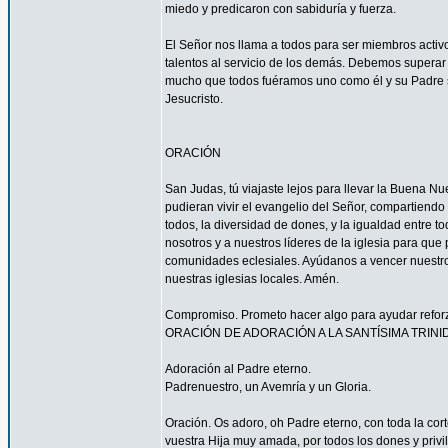
miedo y predicaron con sabiduría y fuerza.
El Señor nos llama a todos para ser miembros acti
talentos al servicio de los demás. Debemos superar 
mucho que todos fuéramos uno como él y su Padre s
Jesucristo.
ORACIÓN
San Judas, tú viajaste lejos para llevar la Buena N
pudieran vivir el evangelio del Señor, compartiendo
todos, la diversidad de dones, y la igualdad entre t
nosotros y a nuestros líderes de la iglesia para que
comunidades eclesiales. Ayúdanos a vencer nuestr
nuestras iglesias locales. Amén.
Compromiso. Prometo hacer algo para ayudar reforzar
ORACIÓN DE ADORACIÓN A LA SANTÍSIMA TRINI
Adoración al Padre eterno.
Padrenuestro, un Avemría y un Gloria.
Oración. Os adoro, oh Padre eterno, con toda la corte
vuestra Hija muy amada, por todos los dones y privi