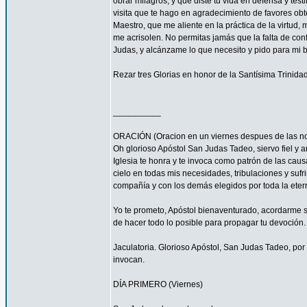
obrar milagros, y que diste tu vida en defensa y tes
visita que te hago en agradecimiento de favores ob
Maestro, que me aliente en la práctica de la virtud,
me acrisolen. No permitas jamás que la falta de con
Judas, y alcánzame lo que necesito y pido para mi 
Rezar tres Glorias en honor de la Santísima Trinidad
__________
ORACIÓN (Oracion en un viernes despues de las no
Oh glorioso Apóstol San Judas Tadeo, siervo fiel y 
Iglesia te honra y te invoca como patrón de las caus
cielo en todas mis necesidades, tribulaciones y sufr
compañía y con los demás elegidos por toda la eter
Yo te prometo, Apóstol bienaventurado, acordarme s
de hacer todo lo posible para propagar tu devoción. 
Jaculatoria. Glorioso Apóstol, San Judas Tadeo, por 
invocan.
DÍA PRIMERO (Viernes)