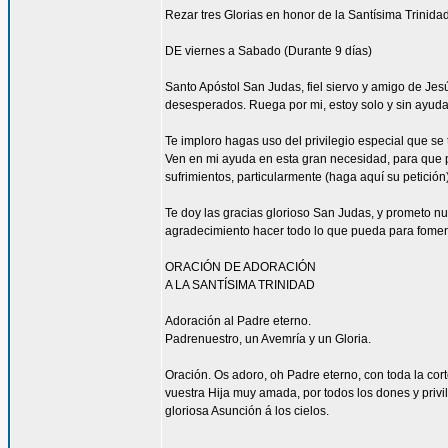
Rezar tres Glorias en honor de la Santísima Trinidad
DE viernes a Sabado (Durante 9 días)
Santo Apóstol San Judas, fiel siervo y amigo de Jesús
desesperados. Ruega por mi, estoy solo y sin ayuda
Te imploro hagas uso del privilegio especial que se
Ven en mi ayuda en esta gran necesidad, para que pu
sufrimientos, particularmente (haga aquí su petición
Te doy las gracias glorioso San Judas, y prometo n
agradecimiento hacer todo lo que pueda para fomen
ORACIÓN DE ADORACIÓN
A LA SANTÍSIMA TRINIDAD
Adoración al Padre eterno.
Padrenuestro, un Avemría y un Gloria.
Oración. Os adoro, oh Padre eterno, con toda la corte
vuestra Hija muy amada, por todos los dones y privi
gloriosa Asunción á los cielos.