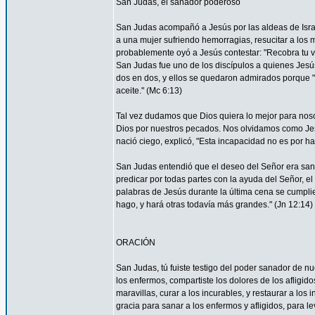
San Judas, el sanador poderoso
San Judas acompañó a Jesús por las aldeas de Israel 
a una mujer sufriendo hemorragias, resucitar a los 
probablemente oyó a Jesús contestar: "Recobra tu vi
San Judas fue uno de los discípulos a quienes Jesús 
dos en dos, y ellos se quedaron admirados porque
aceite." (Mc 6:13)
Tal vez dudamos que Dios quiera lo mejor para nos
Dios por nuestros pecados. Nos olvidamos como Je
nació ciego, explicó, "Esta incapacidad no es por ha
San Judas entendió que el deseo del Señor era sana
predicar por todas partes con la ayuda del Señor, 
palabras de Jesús durante la última cena se cumpli
hago, y hará otras todavía más grandes." (Jn 12:14)
ORACIÓN
San Judas, tú fuiste testigo del poder sanador de n
los enfermos, compartiste los dolores de los afligid
maravillas, curar a los incurables, y restaurar a l
gracia para sanar a los enfermos y afligidos, para l