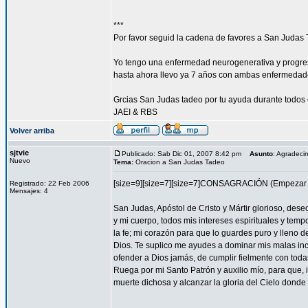
***
Por favor seguid la cadena de favores a San Judas 
Yo tengo una enfermedad neurogenerativa y progres
hasta ahora llevo ya 7 años con ambas enfermedad
Grcias San Judas tadeo por tu ayuda durante todos 
JAEI & RBS
Volver arriba
sjtvie
Publicado: Sab Dic 01, 2007 8:42 pm
Asunto
: Agradeci
Nuevo
Tema:
Oracion a San Judas Tadeo
[size=9][size=7][size=7]CONSAGRACIÓN (Empezar l
Registrado: 22 Feb 2006
Mensajes: 4
San Judas, Apóstol de Cristo y Mártir glorioso, des
y mi cuerpo, todos mis intereses espirituales y tem
la fe; mi corazón para que lo guardes puro y lleno 
Dios. Te suplico me ayudes a dominar mis malas inc
ofender a Dios jamás, de cumplir fielmente con todas
Ruega por mi Santo Patrón y auxilio mío, para que, i
muerte dichosa y alcanzar la gloria del Cielo dond