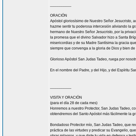
__________
ORACIÓN
Apóstol gloriosísimo de Nuestro Señor Jesucrist
hazme sentir tu poderosa intercesión aliviando la 
hermano de Nuestro Señor Jesucristo, por la privacio
la promesa que el divino Salvador hizo a Santa Bríg
misericordias y de su Madre Santísima la gracia qu
siempre que convenga a la gloria de Dios y bien de 
Glorioso Apóstol San Judas Tadeo, ruega por nosotr
En el nombre del Padre, y del Hijo, y del Espíritu S
__________
VISITA Y ORACIÓN
(para el día 28 de cada mes)
Honremos a nuestro Protector, San Judas Tadeo, c
obtendremos del Santo Apóstol más fácilmente la g
Bondadoso Protector mío, San Judas Tadeo, que reci
práctica de las virtudes y predicar su Evangelio, q
obrar milagros, y que diste tu vida en defensa y tes