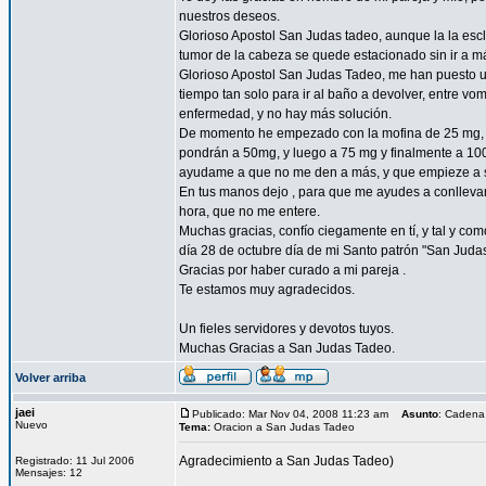
nuestros deseos.
Glorioso Apostol San Judas tadeo, aunque la la esc
tumor de la cabeza se quede estacionado sin ir a 
Glorioso Apostol San Judas Tadeo, me han puesto un
tiempo tan solo para ir al baño a devolver, entre vo
enfermedad, y no hay más solución.
De momento he empezado con la mofina de 25 mg, a 
pondrán a 50mg, y luego a 75 mg y finalmente a 10
ayudame a que no me den a más, y que empieze a sent
En tus manos dejo , para que me ayudes a conllevar 
hora, que no me entere.
Muchas gracias, confío ciegamente en tí, y tal y com
día 28 de octubre día de mi Santo patrón "San Juda
Gracias por haber curado a mi pareja .
Te estamos muy agradecidos.
Un fieles servidores y devotos tuyos.
Muchas Gracias a San Judas Tadeo.
Volver arriba
jaei
Publicado: Mar Nov 04, 2008 11:23 am
Asunto
: Cadena
Nuevo
Tema:
Oracion a San Judas Tadeo
Agradecimiento a San Judas Tadeo)
Registrado: 11 Jul 2006
Mensajes: 12