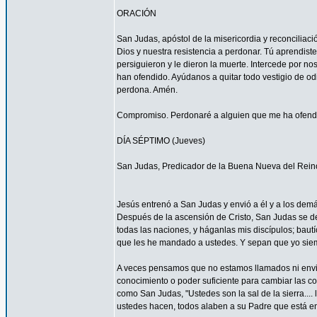
ORACIÓN
San Judas, apóstol de la misericordia y reconcilia
Dios y nuestra resistencia a perdonar. Tú aprendist
persiguieron y le dieron la muerte. Intercede por 
han ofendido. Ayúdanos a quitar todo vestigio de o
perdona. Amén.
Compromiso. Perdonaré a alguien que me ha ofendid
DÍA SÉPTIMO (Jueves)
San Judas, Predicador de la Buena Nueva del Rein
Jesús entrenó a San Judas y envió a él y a los demá
Después de la ascensión de Cristo, San Judas se de
todas las naciones, y háganlas mis discípulos; bautí
que les he mandado a ustedes. Y sepan que yo siemp
A veces pensamos que no estamos llamados ni envi
conocimiento o poder suficiente para cambiar las c
como San Judas, "Ustedes son la sal de la sierra.... 
ustedes hacen, todos alaben a su Padre que está en 