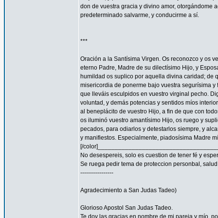
don de vuestra gracia y divino amor, otorgándome aq
predeterminado salvarme, y conducirme a sí.
***
Oración a la Santísima Virgen. Os reconozco y os ve
eterno Padre, Madre de su dilectísimo Hijo, y Espos
humildad os suplico por aquella divina caridad; de 
misericordia de ponerme bajo vuestra segurísima y f
que lleváis esculpidos en vuestro virginal pecho. 
voluntad, y demás potencias y sentidos míos interior
al beneplácito de vuestro Hijo, a fin de que con todo
os iluminó vuestro amantísimo Hijo, os ruego y supl
pecados, para odiarlos y detestarlos siempre, y a
y manifiestos. Especialmente, piadosísima Madre mía
[/color]__________________________________
No desespereis, solo es cuestion de tener fé y espe
Se ruega pedir tema de proteccion personbal, salud, familia
-----------------
Agradecimiento a San Judas Tadeo)
Glorioso Apostol San Judas Tadeo.
Te doy las gracias en nombre de mi pareja y mío, 