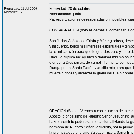
Festividad: 28 de octubre
Registrado: 11 Jul 2006
Mensajes: 12
Nacionalidad: judía
Patrón: situaciones desesperadas o imposibles, cau
CONSAGRACIÓN (solo el viernes al comenzar la or
San Judas, Apóstol de Cristo y Mártir glorioso, des
y mi cuerpo, todos mis intereses espirituales y tem
la fe; mi corazón para que lo guardes puro y lleno 
Dios. Te suplico me ayudes a dominar mis malas inc
ofender a Dios jamás, de cumplir fielmente con todas
Ruega por mi Santo Patrón y auxilio mío, para que, i
muerte dichosa y alcanzar la gloria del Cielo dond
__________
ORACIÓN (Solo el Viernes a continuacion de la con
Apóstol gloriosísimo de Nuestro Señor Jesucrist
hazme sentir tu poderosa intercesión aliviando la 
hermano de Nuestro Señor Jesucristo, por la privacio
la promesa que el divino Salvador hizo a Santa Bríg