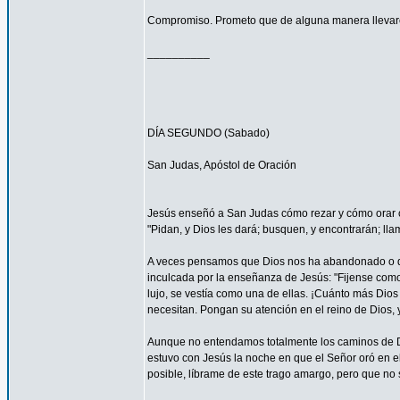
Compromiso. Prometo que de alguna manera llevaré
__________
DÍA SEGUNDO (Sabado)
San Judas, Apóstol de Oración
Jesús enseñó a San Judas cómo rezar y cómo orar c
"Pidan, y Dios les dará; busquen, y encontrarán; llam
A veces pensamos que Dios nos ha abandonado o que
inculcada por la enseñanza de Jesús: "Fijense como c
lujo, se vestía como una de ellas. ¡Cuánto más Dios h
necesitan. Pongan su atención en el reino de Dios, y
Aunque no entendamos totalmente los caminos de 
estuvo con Jesús la noche en que el Señor oró en el
posible, líbrame de este trago amargo, pero que no s