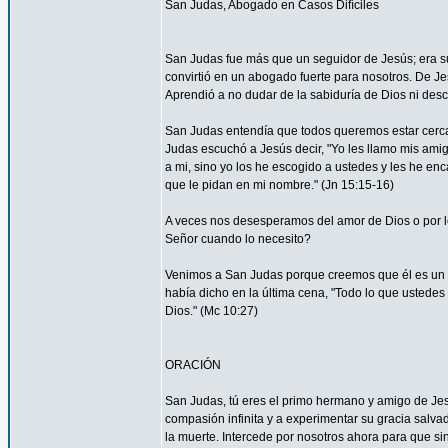
San Judas, Abogado en Casos Difíciles
San Judas fue más que un seguidor de Jesús; era su
convirtió en un abogado fuerte para nosotros. De Je
Aprendió a no dudar de la sabiduría de Dios ni desco
San Judas entendía que todos queremos estar cerca 
Judas escuchó a Jesús decir, "Yo les llamo mis am
a mi, sino yo los he escogido a ustedes y les he en
que le pidan en mi nombre." (Jn 15:15-16)
A veces nos desesperamos del amor de Dios o por
Señor cuando lo necesito?
Venimos a San Judas porque creemos que él es un 
había dicho en la última cena, "Todo lo que ustedes 
Dios." (Mc 10:27)
ORACIÓN
San Judas, tú eres el primo hermano y amigo de Jesú
compasión infinita y a experimentar su gracia salvad
la muerte. Intercede por nosotros ahora para que sin