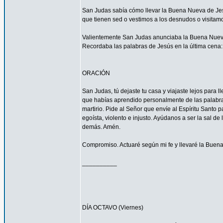
San Judas sabía cómo llevar la Buena Nueva de Jes
que tienen sed o vestimos a los desnudos o visitam
Valientemente San Judas anunciaba la Buena Nueva d
Recordaba las palabras de Jesús en la última cena: 
ORACIÓN
San Judas, tú dejaste tu casa y viajaste lejos para
que habías aprendido personalmente de las palabras y
martirio. Pide al Señor que envíe al Espíritu Santo
egoísta, violento e injusto. Ayúdanos a ser la sal d
demás. Amén.
Compromiso. Actuaré según mi fe y llevaré la Buena
__________
DÍA OCTAVO (Viernes)