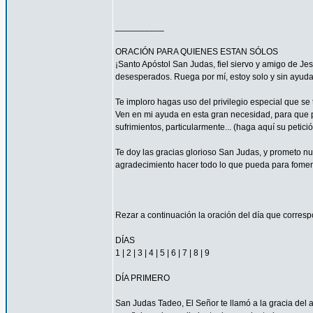
__________
ORACIÓN PARA QUIENES ESTAN SÓLOS
¡Santo Apóstol San Judas, fiel siervo y amigo de Jesú
desesperados. Ruega por mí, estoy solo y sin ayuda
Te imploro hagas uso del privilegio especial que se
Ven en mi ayuda en esta gran necesidad, para que pu
sufrimientos, particularmente... (haga aquí su petic
Te doy las gracias glorioso San Judas, y prometo n
agradecimiento hacer todo lo que pueda para fomen
Rezar a continuación la oración del día que corres
DÍAS
1 | 2 | 3 | 4 | 5 | 6 | 7 | 8 | 9
DÍA PRIMERO
San Judas Tadeo, El Señor te llamó a la gracia del 