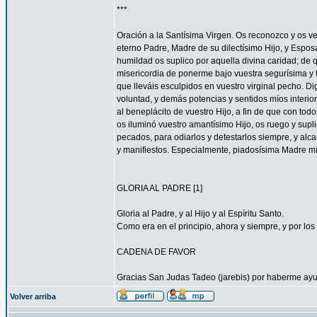
***
Oración a la Santísima Virgen. Os reconozco y os ve
eterno Padre, Madre de su dilectísimo Hijo, y Espos
humildad os suplico por aquella divina caridad; de 
misericordia de ponerme bajo vuestra segurísima y f
que lleváis esculpidos en vuestro virginal pecho. 
voluntad, y demás potencias y sentidos míos interior
al beneplácito de vuestro Hijo, a fin de que con todo
os iluminó vuestro amantísimo Hijo, os ruego y supl
pecados, para odiarlos y detestarlos siempre, y a
y manifiestos. Especialmente, piadosísima Madre mí
GLORIA AL PADRE [1]
Gloria al Padre, y al Hijo y al Espíritu Santo.
Como era en el principio, ahora y siempre, y por los 
CADENA DE FAVOR
Gracias San Judas Tadeo (jarebis) por haberme ay
Volver arriba