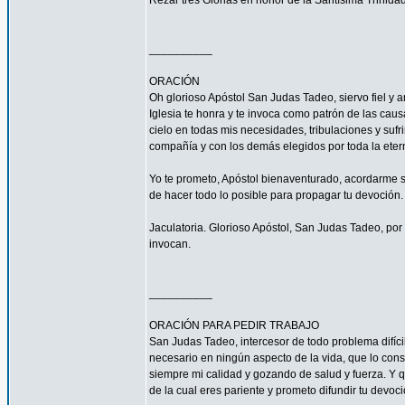
Rezar tres Glorias en honor de la Santísima Trinidad
__________
ORACIÓN
Oh glorioso Apóstol San Judas Tadeo, siervo fiel y 
Iglesia te honra y te invoca como patrón de las caus
cielo en todas mis necesidades, tribulaciones y sufr
compañía y con los demás elegidos por toda la eter
Yo te prometo, Apóstol bienaventurado, acordarme s
de hacer todo lo posible para propagar tu devoción. 
Jaculatoria. Glorioso Apóstol, San Judas Tadeo, por 
invocan.
__________
ORACIÓN PARA PEDIR TRABAJO
San Judas Tadeo, intercesor de todo problema difíci
necesario en ningún aspecto de la vida, que lo con
siempre mi calidad y gozando de salud y fuerza. Y qu
de la cual eres pariente y prometo difundir tu devoc