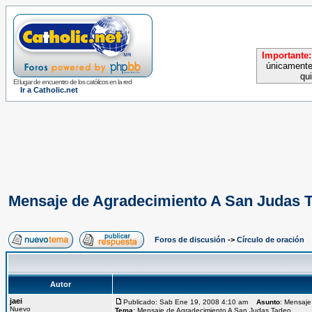
Importante:
únicamente
qu
El lugar de encuentro de los católicos en la red
Ir a Catholic.net
Mensaje de Agradecimiento A San Judas 
Foros de discusión
->
Círculo de oración
Autor
jaei
Publicado: Sab Ene 19, 2008 4:10 am
Asunto
: Mensaje
Nuevo
Tema:
Mensaje de Agradecimiento A San Judas Tadeo