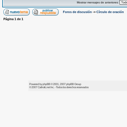
Mostrar mensajes de anteriores:
Foros de discusión
->
Círculo de oración
Página
1
de
1
Powered by
phpBB
© 2001, 2007 phpBB Group
© 2007
Catholic.net
Inc. - Todos los derechos reservados