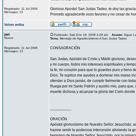
Glorioso Apostol San Judas Tadeo, te doy las grac
Registrado: 11 Jul 2006
Mensajes: 12
Prometo agradecerte esos favores y no cesar de hon
Volver arriba
jaei
Publicado: Sab Ene 19, 2008 4:29 am
Asunto
: Sigue 
Nuevo
Tema:
Mensaje de Agradecimiento A San Judas Tadeo
CONSAGRACIÓN
Registrado: 11 Jul 2006
Mensajes: 12
San Judas, Apóstol de Cristo y Mártir glorioso, des
y mi cuerpo, todos mis intereses espirituales y tem
la fe; mi corazón para que lo guardes puro y lleno 
Dios. Te suplico me ayudes a dominar mis malas inc
ofender a Dios jamás, de cumplir fielmente con todas
Ruega por mi Santo Patrón y auxilio mío, para que, i
muerte dichosa y alcanzar la gloria del Cielo dond
__________
ORACIÓN
Apóstol gloriosísimo de Nuestro Señor Jesucrist
hazme sentir tu poderosa intercesión aliviando la 
hermano de Nuestro Señor Jesucristo, por la privacio