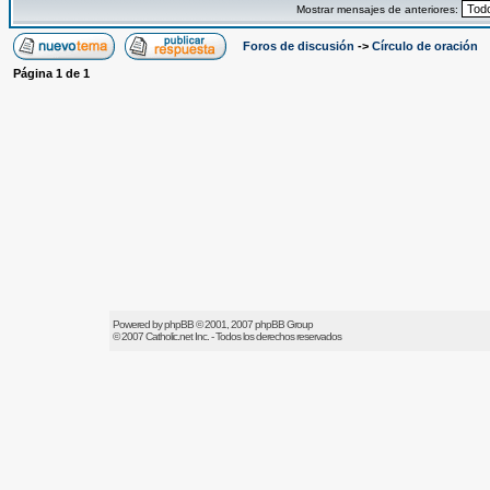
Mostrar mensajes de anteriores:
Foros de discusión
->
Círculo de oración
Página
1
de
1
Powered by
phpBB
© 2001, 2007 phpBB Group
© 2007
Catholic.net
Inc. - Todos los derechos reservados