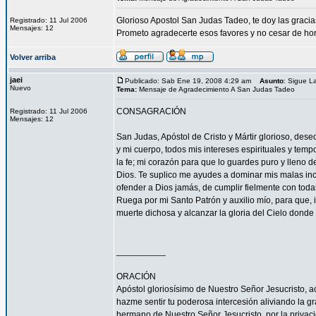
Glorioso Apostol San Judas Tadeo, te doy las grac
Registrado: 11 Jul 2006
Mensajes: 12
Prometo agradecerte esos favores y no cesar de hon
Volver arriba
jaei
Publicado: Sab Ene 19, 2008 4:29 am
Asunto
: Sigue 
Nuevo
Tema:
Mensaje de Agradecimiento A San Judas Tadeo
CONSAGRACIÓN
Registrado: 11 Jul 2006
Mensajes: 12
San Judas, Apóstol de Cristo y Mártir glorioso, des
y mi cuerpo, todos mis intereses espirituales y tem
la fe; mi corazón para que lo guardes puro y lleno 
Dios. Te suplico me ayudes a dominar mis malas inc
ofender a Dios jamás, de cumplir fielmente con todas
Ruega por mi Santo Patrón y auxilio mío, para que, i
muerte dichosa y alcanzar la gloria del Cielo dond
__________
ORACIÓN
Apóstol gloriosísimo de Nuestro Señor Jesucrist
hazme sentir tu poderosa intercesión aliviando la 
hermano de Nuestro Señor Jesucristo, por la privacio