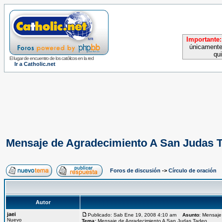
Importante:
únicamente
qu
El lugar de encuentro de los católicos en la red
Ir a Catholic.net
Mensaje de Agradecimiento A San Judas 
Foros de discusión
->
Círculo de oración
Autor
jaei
Publicado: Sab Ene 19, 2008 4:10 am
Asunto
: Mensaje
Nuevo
Tema:
Mensaje de Agradecimiento A San Judas Tadeo