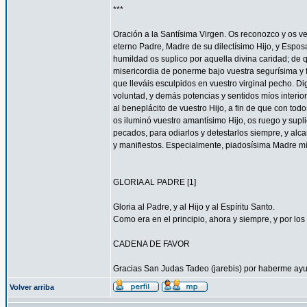
***
Oración a la Santísima Virgen. Os reconozco y os ve
eterno Padre, Madre de su dilectísimo Hijo, y Espos
humildad os suplico por aquella divina caridad; de 
misericordia de ponerme bajo vuestra segurísima y f
que lleváis esculpidos en vuestro virginal pecho. 
voluntad, y demás potencias y sentidos míos interior
al beneplácito de vuestro Hijo, a fin de que con todo
os iluminó vuestro amantísimo Hijo, os ruego y supl
pecados, para odiarlos y detestarlos siempre, y a
y manifiestos. Especialmente, piadosísima Madre mí
GLORIA AL PADRE [1]
Gloria al Padre, y al Hijo y al Espíritu Santo.
Como era en el principio, ahora y siempre, y por los 
CADENA DE FAVOR
Gracias San Judas Tadeo (jarebis) por haberme ay
Volver arriba