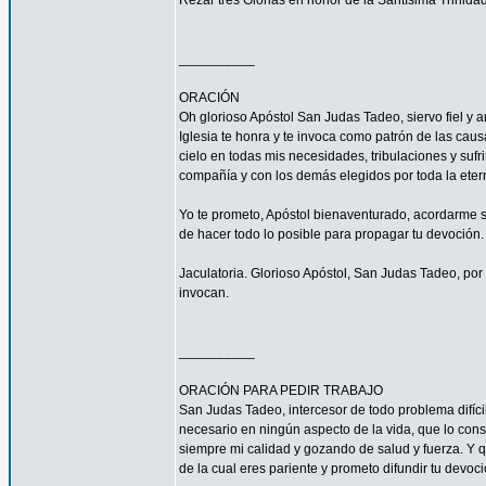
Rezar tres Glorias en honor de la Santísima Trinidad
__________
ORACIÓN
Oh glorioso Apóstol San Judas Tadeo, siervo fiel y 
Iglesia te honra y te invoca como patrón de las caus
cielo en todas mis necesidades, tribulaciones y sufr
compañía y con los demás elegidos por toda la eter
Yo te prometo, Apóstol bienaventurado, acordarme s
de hacer todo lo posible para propagar tu devoción. 
Jaculatoria. Glorioso Apóstol, San Judas Tadeo, por 
invocan.
__________
ORACIÓN PARA PEDIR TRABAJO
San Judas Tadeo, intercesor de todo problema difíci
necesario en ningún aspecto de la vida, que lo con
siempre mi calidad y gozando de salud y fuerza. Y qu
de la cual eres pariente y prometo difundir tu devoc