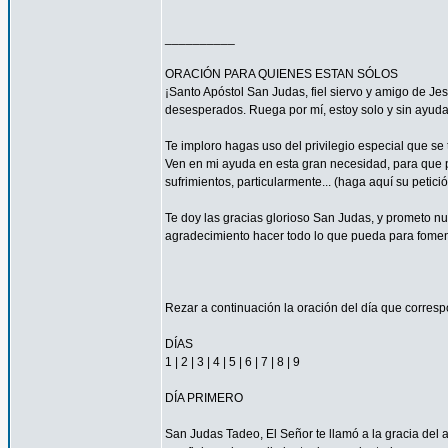
__________
ORACIÓN PARA QUIENES ESTAN SÓLOS
¡Santo Apóstol San Judas, fiel siervo y amigo de Jesú
desesperados. Ruega por mí, estoy solo y sin ayuda
Te imploro hagas uso del privilegio especial que se
Ven en mi ayuda en esta gran necesidad, para que pu
sufrimientos, particularmente... (haga aquí su petic
Te doy las gracias glorioso San Judas, y prometo n
agradecimiento hacer todo lo que pueda para fomen
Rezar a continuación la oración del día que corres
DÍAS
1 | 2 | 3 | 4 | 5 | 6 | 7 | 8 | 9
DÍA PRIMERO
San Judas Tadeo, El Señor te llamó a la gracia del 