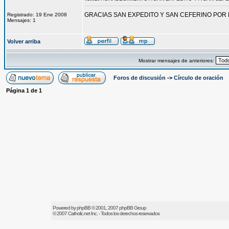
GRACIAS SAN EXPEDITO Y SAN CEFERINO POR
Registrado: 19 Ene 2008
Mensajes: 1
Volver arriba
Mostrar mensajes de anteriores:
Foros de discusión
->
Círculo de oración
Página
1
de
1
Powered by
phpBB
© 2001, 2007 phpBB Group
© 2007
Catholic.net
Inc. - Todos los derechos reservados