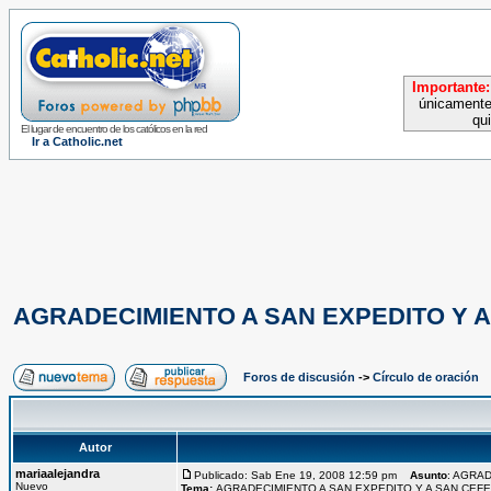
Importante:
únicamente
qu
El lugar de encuentro de los católicos en la red
Ir a Catholic.net
AGRADECIMIENTO A SAN EXPEDITO Y 
Foros de discusión
->
Círculo de oración
Autor
mariaalejandra
Publicado: Sab Ene 19, 2008 12:59 pm
Asunto
: AGRA
Nuevo
Tema:
AGRADECIMIENTO A SAN EXPEDITO Y A SAN CEF