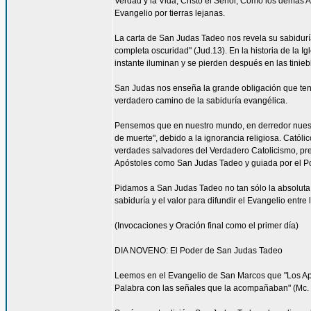
Verdad y la Vida, Cristo el Señor, Como los demás A
Evangelio por tierras lejanas.
La carta de San Judas Tadeo nos revela su sabiduría
completa oscuridad" (Jud.13). En la historia de la 
instante iluminan y se pierden después en las tinie
San Judas nos enseña la grande obligación que ten
verdadero camino de la sabiduría evangélica.
Pensemos que en nuestro mundo, en derredor nuestr
de muerte", debido a la ignorancia religiosa. Catól
verdades salvadores del Verdadero Catolicismo, pre
Apóstoles como San Judas Tadeo y guiada por el P
Pidamos a San Judas Tadeo no tan sólo la absoluta f
sabiduría y el valor para difundir el Evangelio entre
(Invocaciones y Oración final como el primer día)
DIA NOVENO: El Poder de San Judas Tadeo
Leemos en el Evangelio de San Marcos que "Los Após
Palabra con las señales que la acompañaban" (Mc. 