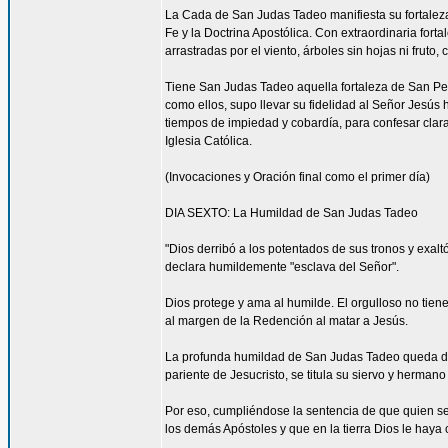
La Cada de San Judas Tadeo manifiesta su fortaleza 
Fe y la Doctrina Apostólica. Con extraordinaria for
arrastradas por el viento, árboles sin hojas ni fruto
Tiene San Judas Tadeo aquella fortaleza de San Pe
como ellos, supo llevar su fidelidad al Señor Jesús 
tiempos de impiedad y cobardía, para confesar clar
Iglesia Católica.
(Invocaciones y Oración final como el primer día)
DIA SEXTO: La Humildad de San Judas Tadeo
"Dios derribó a los potentados de sus tronos y exalt
declara humildemente "esclava del Señor".
Dios protege y ama al humilde. El orgulloso no tien
al margen de la Redención al matar a Jesús.
La profunda humildad de San Judas Tadeo queda de m
pariente de Jesucristo, se titula su siervo y herman
Por eso, cumpliéndose la sentencia de que quien se 
los demás Apóstoles y que en la tierra Dios le haya