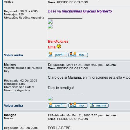
Asiduo
Tema:
PEDIDO DE ORACION
Dese ya
muchísimas Gracias Rorberto
Registrado: 30 Nov 2005
Mensajes: 120
_________________
Ubicación: Repúlica Argentina
Bendiciones
Uma
Volver arriba
Mariano
Publicado: Mar Feb 21, 2006 5:32 pm
Asunto
:
Valiente soldado de Nuestro
Tema:
PEDIDO DE ORACION
Rey
Claro que sí Mariana, en mi oraciones está ella y tod
Registrado: 02 Oct 2005
Mensajes: 4383
Ubicación: San Rafael
Dios te bendiga!
Mendoza Argentina
_________________
Volver arriba
mangas
Publicado: Mar Feb 21, 2006 7:26 pm
Asunto
:
Nuevo
Tema:
PEDIDO DE ORACION
POR LA BEBE,,
Registrado: 21 Feb 2006