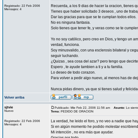
Recuerda, a los 9 dias de hacer la oracion, tienes 
Registrado: 22 Feb 2006
Mensajes: 4
Tienes que haber solicitado 3 deseos , uno de traba
Dar las gracias para que se te cumplan todos ellos.
No es ninguna fantasia.
Solo tienes que tener fe, y veras como se te cumple
Yo no soy católico, pero creo en Dios, y tengo un a
verdad, funciona.
Soy minusvalido, con una esclerosis bilateral y ce
seguir luchando.
¿Quizas , sea cosa del azar? pero tengo que decirt
Espero , te ayude tambien a ti y a tu familia.
Lo deseo de todo corazon.
Para volver a pedir algo nuevo, al menos has de dej
Nunca pidas dinero, ya que si tienes salud y felicida
Volver arriba
sjtvie
Publicado: Mie Feb 22, 2006 11:56 am
Asunto
: Lo siento
Nuevo
Tema:
PEDIDO DE ORACION
La verdad, he leido el foro, y no veo a nadie que h
Registrado: 22 Feb 2006
Mensajes: 4
Si en algún momento he podido molestar escribiend
Mi intención , no era más que ayudar.
Gracias por todo .