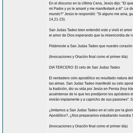
En el discurso en la Ultima Cena, Jesús dijo: "El 
mi Padre y yo le amaré y me manifestaré a él". Le di
mundo?" Jesús le respondió: "Si alguno me ama, gua
14,21-23).
San Judas Tadeo bien entendió esto y vivió el amor 
el amor de Dios esperando que la misericordia de nue
Pidámosle a San Judas Tadeo que nuestro corazón 
(Invocaciones y Oración final como el primer día)
DIA TERCERO: El celo de San Judas Tadeo
El verdadero celo apostólico es resultado natura de
las almas. San Judas Tadeo manifestó su celo apost
la tradición, dio su vida por Jesús en Persia (hoy Ir
acuérdense de lo que les predijeron los apóstoles d
vivirán impíamente y a capricho de sus pasiones". S
¿Imitamos a San Judas Tadeo en el celo por la glor
Apostólico?, ¿Nos preparamos estudiando nuestra S
(Invocaciones y Oración final como el primer día)