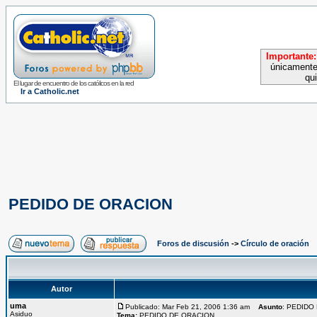
Importante:
únicamente
qu
El lugar de encuentro de los católicos en la red
Ir a Catholic.net
PEDIDO DE ORACION
Foros de discusión
->
Círculo de oración
Autor
uma
Publicado: Mar Feb 21, 2006 1:36 am
Asunto
: PEDIDO
Asiduo
Tema:
PEDIDO DE ORACION