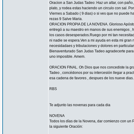
Oracion a San Judas Tadeo: Haz un altar, con paño, 
plato, y rodea estas haciendo un circulo con sal. 
Viernes a Sabado ( 9 dias) o si ves que no puede hac
rezas 9 Salve Maria.
ORACION PROPIA DE LA NOVENA. Glorioso Apóstol San
entregó a su maestro en manos de sus enemigos , ha
los casos desesperados.Ruego por mi tan necesitado 
ni nadie se espera.Ven a mi ayuda en esta mi gran n
necesidadaes y tribulaciones y dolores en particu
Bienaventurado San Judas Tadeo agradecerte para sie
uno imposible. Amem.
ORACION FINAL. Oh Dios que nos concediste la grac
Tadeo , concédonos por su intercesión llegar a pract
esa cadena de favores , despues de los nueve dias.
RBS
Te adjunto las novenas para cada dia
NOVENA
Todos los días de la Novena, dar comienzo con un Pa
la siguiente Oración: