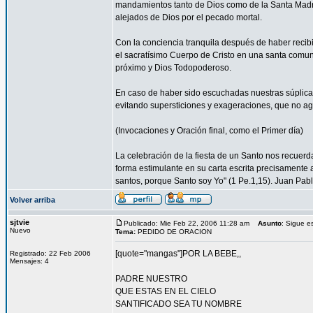
mandamientos tanto de Dios como de la Santa Madre
alejados de Dios por el pecado mortal.
Con la conciencia tranquila después de haber reci
el sacratísimo Cuerpo de Cristo en una santa comun
próximo y Dios Todopoderoso.
En caso de haber sido escuchadas nuestras súplica
evitando supersticiones y exageraciones, que no ag
(Invocaciones y Oración final, como el Primer día)
La celebración de la fiesta de un Santo nos recuer
forma estimulante en su carta escrita precisamente a
santos, porque Santo soy Yo" (1 Pe.1,15). Juan Pablo
Volver arriba
sjtvie
Publicado: Mie Feb 22, 2006 11:28 am
Asunto
: Sigue e
Nuevo
Tema:
PEDIDO DE ORACION
[quote="mangas"]POR LA BEBE,,
Registrado: 22 Feb 2006
Mensajes: 4
PADRE NUESTRO
QUE ESTAS EN EL CIELO
SANTIFICADO SEA TU NOMBRE