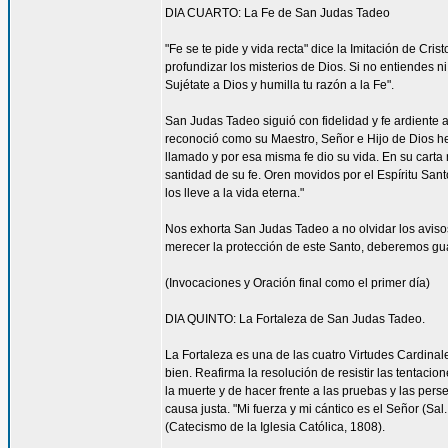
DIA CUARTO: La Fe de San Judas Tadeo
"Fe se te pide y vida recta" dice la Imitación de Cri
profundizar los misterios de Dios. Si no entiendes 
Sujétate a Dios y humilla tu razón a la Fe".
San Judas Tadeo siguió con fidelidad y fe ardiente 
reconoció como su Maestro, Señor e Hijo de Dios h
llamado y por esa misma fe dio su vida. En su carta 
santidad de su fe. Oren movidos por el Espíritu Sa
los lleve a la vida eterna."
Nos exhorta San Judas Tadeo a no olvidar los aviso
merecer la protección de este Santo, deberemos guar
(Invocaciones y Oración final como el primer día)
DIA QUINTO: La Fortaleza de San Judas Tadeo.
La Fortaleza es una de las cuatro Virtudes Cardinale
bien. Reafirma la resolución de resistir las tentaci
la muerte y de hacer frente a las pruebas y las perse
causa justa. "Mi fuerza y mi cántico es el Señor (Sal
(Catecismo de la Iglesia Católica, 1808).