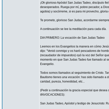
¡Oh glorioso Apóstol San Judas Tadeo, discípulo fi
desesperados. Ruega por mí, pobre pecador, a Dios
agobia) y socórreme, si es para mi provecho, gloria 
Te prometo, glorioso San Judas, acordarme siempre 
A continuación se lee la meditación para cada día.
DIA PRIMERO: La vocación de San Judas Tadeo
Leemos en los Evangelios la manera en cómo Jesús 
dijo: "Venid conmigo y os haré pescadores de hombres
(recaudador de impuestos) oyó la voz del Señor que 
momento en que San Judas Tadeo fue llamado al segu
Evangelio.
Todos somos llamados al seguimiento de Cristo. Tam
Bautismo tienes una vocación: has sido llamado a da
caridad, pureza, honestidad, etc...
(Pedir a continuación la gracia especial que desea 
iINVOCACIONES):
San Judas Tadeo, Apóstol y testigo de Jesucristo: R