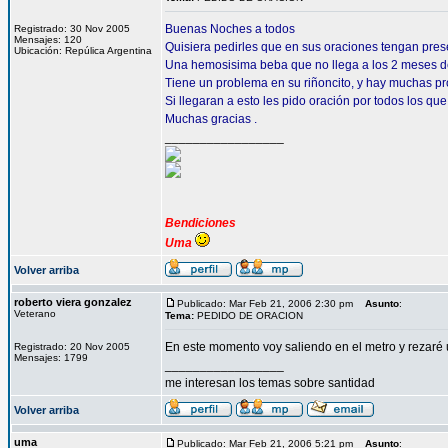
Buenas Noches a todos
Registrado: 30 Nov 2005
Mensajes: 120
Quisiera pedirles que en sus oraciones tengan pre
Ubicación: Repúlica Argentina
Una hemosisima beba que no llega a los 2 meses d
Tiene un problema en su riñoncito, y hay muchas pr
Si llegaran a esto les pido oración por todos los que
Muchas gracias .
_________________
Bendiciones
Uma
Volver arriba
roberto viera gonzalez
Publicado: Mar Feb 21, 2006 2:30 pm
Asunto
:
Veterano
Tema:
PEDIDO DE ORACION
En este momento voy saliendo en el metro y rezaré 
Registrado: 20 Nov 2005
Mensajes: 1799
_________________
me interesan los temas sobre santidad
Volver arriba
uma
Publicado: Mar Feb 21, 2006 5:21 pm
Asunto
: