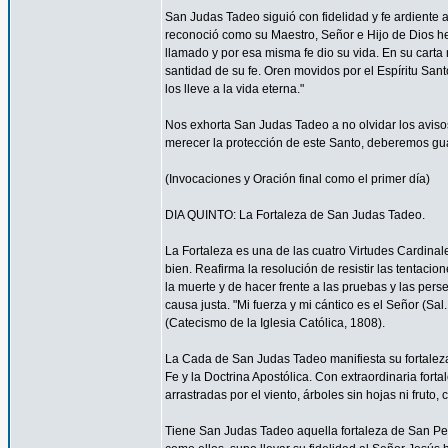
San Judas Tadeo siguió con fidelidad y fe ardiente 
reconoció como su Maestro, Señor e Hijo de Dios h
llamado y por esa misma fe dio su vida. En su carta 
santidad de su fe. Oren movidos por el Espíritu Sa
los lleve a la vida eterna."
Nos exhorta San Judas Tadeo a no olvidar los aviso
merecer la protección de este Santo, deberemos guar
(Invocaciones y Oración final como el primer día)
DIA QUINTO: La Fortaleza de San Judas Tadeo.
La Fortaleza es una de las cuatro Virtudes Cardinale
bien. Reafirma la resolución de resistir las tentaci
la muerte y de hacer frente a las pruebas y las perse
causa justa. "Mi fuerza y mi cántico es el Señor (Sal
(Catecismo de la Iglesia Católica, 1808).
La Cada de San Judas Tadeo manifiesta su fortaleza 
Fe y la Doctrina Apostólica. Con extraordinaria for
arrastradas por el viento, árboles sin hojas ni fruto
Tiene San Judas Tadeo aquella fortaleza de San Pe