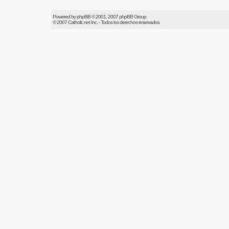
Powered by
phpBB
© 2001, 2007 phpBB Group
© 2007
Catholic.net
Inc. - Todos los derechos reservados