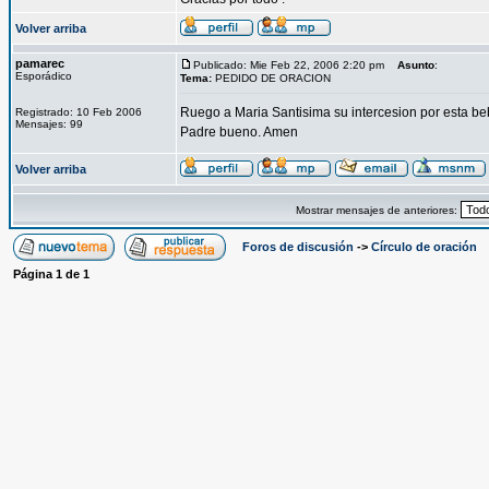
Volver arriba
pamarec
Publicado: Mie Feb 22, 2006 2:20 pm
Asunto
:
Esporádico
Tema:
PEDIDO DE ORACION
Ruego a Maria Santisima su intercesion por esta be
Registrado: 10 Feb 2006
Mensajes: 99
Padre bueno. Amen
Volver arriba
Mostrar mensajes de anteriores:
Foros de discusión
->
Círculo de oración
Página
1
de
1