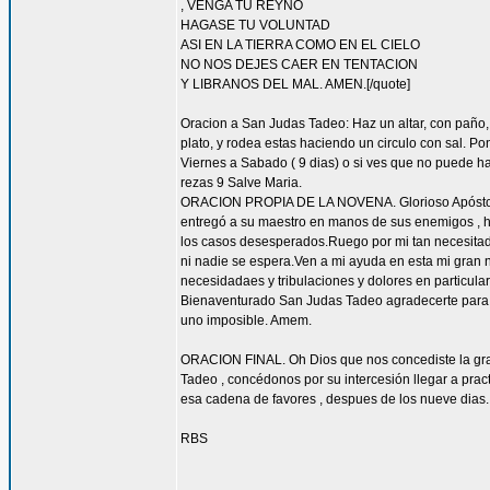
, VENGA TU REYNO
HAGASE TU VOLUNTAD
ASI EN LA TIERRA COMO EN EL CIELO
NO NOS DEJES CAER EN TENTACION
Y LIBRANOS DEL MAL. AMEN.[/quote]
Oracion a San Judas Tadeo: Haz un altar, con paño, 
plato, y rodea estas haciendo un circulo con sal. 
Viernes a Sabado ( 9 dias) o si ves que no puede hac
rezas 9 Salve Maria.
ORACION PROPIA DE LA NOVENA. Glorioso Apóstol San
entregó a su maestro en manos de sus enemigos , ha
los casos desesperados.Ruego por mi tan necesitado 
ni nadie se espera.Ven a mi ayuda en esta mi gran n
necesidadaes y tribulaciones y dolores en particu
Bienaventurado San Judas Tadeo agradecerte para sie
uno imposible. Amem.
ORACION FINAL. Oh Dios que nos concediste la grac
Tadeo , concédonos por su intercesión llegar a pract
esa cadena de favores , despues de los nueve dias.
RBS