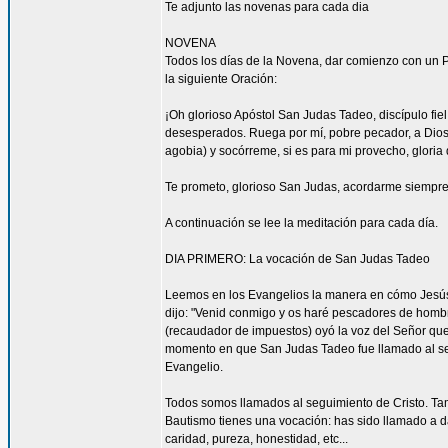
Te adjunto las novenas para cada dia
NOVENA
Todos los días de la Novena, dar comienzo con un Pa
la siguiente Oración:
¡Oh glorioso Apóstol San Judas Tadeo, discípulo fi
desesperados. Ruega por mí, pobre pecador, a Dios
agobia) y socórreme, si es para mi provecho, gloria 
Te prometo, glorioso San Judas, acordarme siempre 
A continuación se lee la meditación para cada día.
DIA PRIMERO: La vocación de San Judas Tadeo
Leemos en los Evangelios la manera en cómo Jesús 
dijo: "Venid conmigo y os haré pescadores de hombres
(recaudador de impuestos) oyó la voz del Señor que 
momento en que San Judas Tadeo fue llamado al segu
Evangelio.
Todos somos llamados al seguimiento de Cristo. Tam
Bautismo tienes una vocación: has sido llamado a da
caridad, pureza, honestidad, etc...