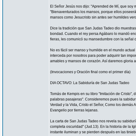
El Señor Jesús nos dijo: "Aprended de Mí, que soy 
"Bienaventurados los mansos, porque ellos poseerá
mansos como Jesucristo sin antes ser humildes ve
Dice la tradición que San Judas Tadeo dio muestra
bondad. Cuando el rey persa Agábaro lo mandó enca
fieras, les comunicó su mansedumbre con la señal d
No es fácil ser manso y humilde en el mundo actua
interceda por nosotros para poder adquirir tan impo
amables y mansos de corazón. Así daremos gloria a
(Invocaciones y Oración final como el primer día)
DIA OCTAVO: La Sabiduría de San Judas Tadeo
Tomás de Kempis en su libro "Imitación de Cristo", 
palabras pasajeras". Consideremos pues la sabidur
Verdad y la Vida, Cristo el Señor, Como los demás A
Evangelio por tierras lejanas.
La carta de San Judas Tadeo nos revela su sabiduría
completa oscuridad" (Jud.13). En la historia de la 
instante iluminan y se pierden después en las tinie