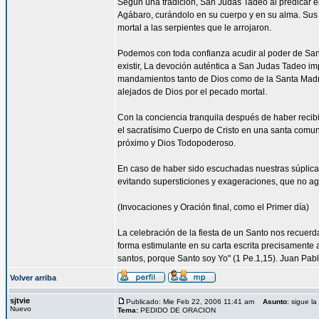
Según una tradición, San Judas Tadeo al predicar e
Agábaro, curándolo en su cuerpo y en su alma. Sus
mortal a las serpientes que le arrojaron.
Podemos con toda confianza acudir al poder de Sa
existir, La devoción auténtica a San Judas Tadeo im
mandamientos tanto de Dios como de la Santa Madre
alejados de Dios por el pecado mortal.
Con la conciencia tranquila después de haber reci
el sacratísimo Cuerpo de Cristo en una santa comun
próximo y Dios Todopoderoso.
En caso de haber sido escuchadas nuestras súplica
evitando supersticiones y exageraciones, que no ag
(Invocaciones y Oración final, como el Primer día)
La celebración de la fiesta de un Santo nos recuer
forma estimulante en su carta escrita precisamente a
santos, porque Santo soy Yo" (1 Pe.1,15). Juan Pablo
Volver arriba
sjtvie
Publicado: Mie Feb 22, 2006 11:41 am
Asunto
: sigue l
Nuevo
Tema:
PEDIDO DE ORACION