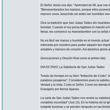
El Señor Jesús nos dijo: "Aprended de Mí, que soy 
"Bienaventurados los mansos, porque ellos poseerá
mansos como Jesucristo sin antes ser humildes ve
Dice la tradición que San Judas Tadeo dio muestra
bondad. Cuando el rey persa Agábaro lo mandó enca
fieras, les comunicó su mansedumbre con la señal d
No es fácil ser manso y humilde en el mundo actua
interceda por nosotros para poder adquirir tan impo
amables y mansos de corazón. Así daremos gloria a
(Invocaciones y Oración final como el primer día)
DIA OCTAVO: La Sabiduría de San Judas Tadeo
Tomás de Kempis en su libro "Imitación de Cristo", 
palabras pasajeras". Consideremos pues la sabidur
Verdad y la Vida, Cristo el Señor, Como los demás A
Evangelio por tierras lejanas.
La carta de San Judas Tadeo nos revela su sabiduría
completa oscuridad" (Jud.13). En la historia de la 
instante iluminan y se pierden después en las tinie