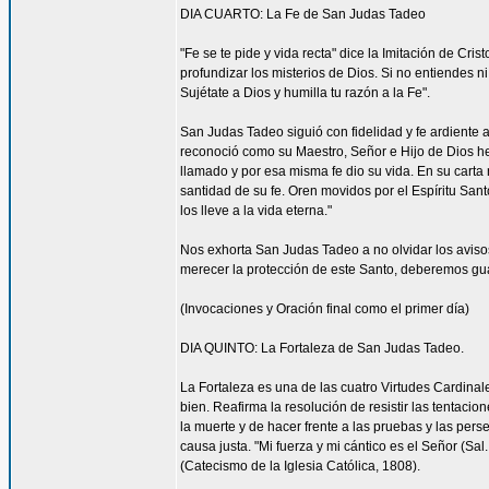
DIA CUARTO: La Fe de San Judas Tadeo
"Fe se te pide y vida recta" dice la Imitación de Cri
profundizar los misterios de Dios. Si no entiendes 
Sujétate a Dios y humilla tu razón a la Fe".
San Judas Tadeo siguió con fidelidad y fe ardiente 
reconoció como su Maestro, Señor e Hijo de Dios h
llamado y por esa misma fe dio su vida. En su carta 
santidad de su fe. Oren movidos por el Espíritu Sa
los lleve a la vida eterna."
Nos exhorta San Judas Tadeo a no olvidar los aviso
merecer la protección de este Santo, deberemos guar
(Invocaciones y Oración final como el primer día)
DIA QUINTO: La Fortaleza de San Judas Tadeo.
La Fortaleza es una de las cuatro Virtudes Cardinale
bien. Reafirma la resolución de resistir las tentaci
la muerte y de hacer frente a las pruebas y las perse
causa justa. "Mi fuerza y mi cántico es el Señor (Sal
(Catecismo de la Iglesia Católica, 1808).