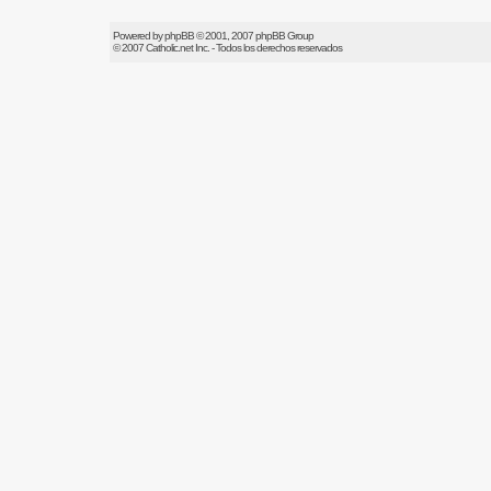
Powered by
phpBB
© 2001, 2007 phpBB Group
© 2007
Catholic.net
Inc. - Todos los derechos reservados