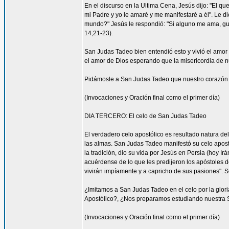
En el discurso en la Ultima Cena, Jesús dijo: "El 
mi Padre y yo le amaré y me manifestaré a él". Le di
mundo?" Jesús le respondió: "Si alguno me ama, gua
14,21-23).
San Judas Tadeo bien entendió esto y vivió el amor 
el amor de Dios esperando que la misericordia de nue
Pidámosle a San Judas Tadeo que nuestro corazón 
(Invocaciones y Oración final como el primer día)
DIA TERCERO: El celo de San Judas Tadeo
El verdadero celo apostólico es resultado natura de
las almas. San Judas Tadeo manifestó su celo apost
la tradición, dio su vida por Jesús en Persia (hoy Ir
acuérdense de lo que les predijeron los apóstoles d
vivirán impíamente y a capricho de sus pasiones". S
¿Imitamos a San Judas Tadeo en el celo por la glor
Apostólico?, ¿Nos preparamos estudiando nuestra S
(Invocaciones y Oración final como el primer día)