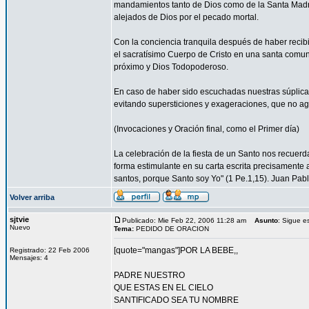
mandamientos tanto de Dios como de la Santa Madre
alejados de Dios por el pecado mortal.
Con la conciencia tranquila después de haber reci
el sacratísimo Cuerpo de Cristo en una santa comun
próximo y Dios Todopoderoso.
En caso de haber sido escuchadas nuestras súplica
evitando supersticiones y exageraciones, que no ag
(Invocaciones y Oración final, como el Primer día)
La celebración de la fiesta de un Santo nos recuer
forma estimulante en su carta escrita precisamente a
santos, porque Santo soy Yo" (1 Pe.1,15). Juan Pablo
Volver arriba
sjtvie
Publicado: Mie Feb 22, 2006 11:28 am
Asunto
: Sigue e
Nuevo
Tema:
PEDIDO DE ORACION
[quote="mangas"]POR LA BEBE,,
Registrado: 22 Feb 2006
Mensajes: 4
PADRE NUESTRO
QUE ESTAS EN EL CIELO
SANTIFICADO SEA TU NOMBRE