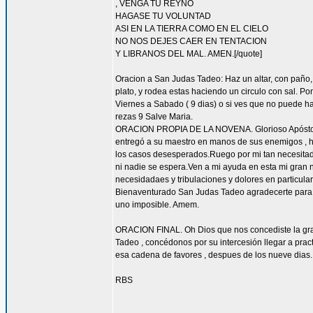
, VENGA TU REYNO
HAGASE TU VOLUNTAD
ASI EN LA TIERRA COMO EN EL CIELO
NO NOS DEJES CAER EN TENTACION
Y LIBRANOS DEL MAL. AMEN.[/quote]
Oracion a San Judas Tadeo: Haz un altar, con paño, 
plato, y rodea estas haciendo un circulo con sal. 
Viernes a Sabado ( 9 dias) o si ves que no puede hac
rezas 9 Salve Maria.
ORACION PROPIA DE LA NOVENA. Glorioso Apóstol San
entregó a su maestro en manos de sus enemigos , ha
los casos desesperados.Ruego por mi tan necesitado 
ni nadie se espera.Ven a mi ayuda en esta mi gran n
necesidadaes y tribulaciones y dolores en particu
Bienaventurado San Judas Tadeo agradecerte para sie
uno imposible. Amem.
ORACION FINAL. Oh Dios que nos concediste la grac
Tadeo , concédonos por su intercesión llegar a pract
esa cadena de favores , despues de los nueve dias.
RBS