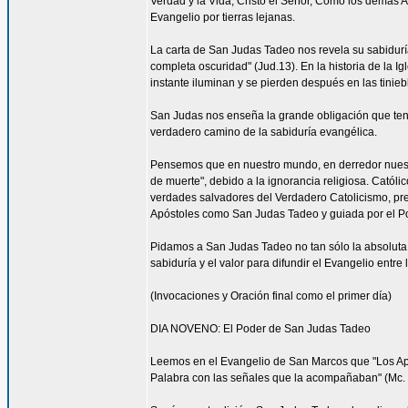
Verdad y la Vida, Cristo el Señor, Como los demás A
Evangelio por tierras lejanas.
La carta de San Judas Tadeo nos revela su sabiduría
completa oscuridad" (Jud.13). En la historia de la 
instante iluminan y se pierden después en las tinie
San Judas nos enseña la grande obligación que ten
verdadero camino de la sabiduría evangélica.
Pensemos que en nuestro mundo, en derredor nuestr
de muerte", debido a la ignorancia religiosa. Catól
verdades salvadores del Verdadero Catolicismo, pre
Apóstoles como San Judas Tadeo y guiada por el P
Pidamos a San Judas Tadeo no tan sólo la absoluta f
sabiduría y el valor para difundir el Evangelio entre
(Invocaciones y Oración final como el primer día)
DIA NOVENO: El Poder de San Judas Tadeo
Leemos en el Evangelio de San Marcos que "Los Após
Palabra con las señales que la acompañaban" (Mc. 