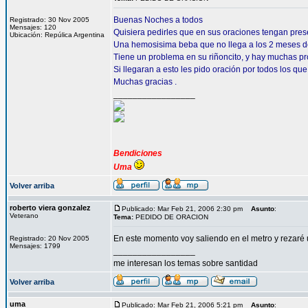
Buenas Noches a todos
Registrado: 30 Nov 2005
Mensajes: 120
Quisiera pedirles que en sus oraciones tengan pre
Ubicación: Repúlica Argentina
Una hemosisima beba que no llega a los 2 meses d
Tiene un problema en su riñoncito, y hay muchas pr
Si llegaran a esto les pido oración por todos los que
Muchas gracias .
_________________
Bendiciones
Uma
Volver arriba
roberto viera gonzalez
Publicado: Mar Feb 21, 2006 2:30 pm
Asunto
:
Veterano
Tema:
PEDIDO DE ORACION
En este momento voy saliendo en el metro y rezaré 
Registrado: 20 Nov 2005
Mensajes: 1799
_________________
me interesan los temas sobre santidad
Volver arriba
uma
Publicado: Mar Feb 21, 2006 5:21 pm
Asunto
: