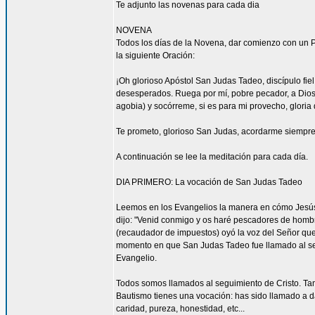
Te adjunto las novenas para cada dia
NOVENA
Todos los días de la Novena, dar comienzo con un Pa
la siguiente Oración:
¡Oh glorioso Apóstol San Judas Tadeo, discípulo fi
desesperados. Ruega por mí, pobre pecador, a Dios
agobia) y socórreme, si es para mi provecho, gloria 
Te prometo, glorioso San Judas, acordarme siempre 
A continuación se lee la meditación para cada día.
DIA PRIMERO: La vocación de San Judas Tadeo
Leemos en los Evangelios la manera en cómo Jesús 
dijo: "Venid conmigo y os haré pescadores de hombres
(recaudador de impuestos) oyó la voz del Señor que 
momento en que San Judas Tadeo fue llamado al segu
Evangelio.
Todos somos llamados al seguimiento de Cristo. Tam
Bautismo tienes una vocación: has sido llamado a da
caridad, pureza, honestidad, etc...