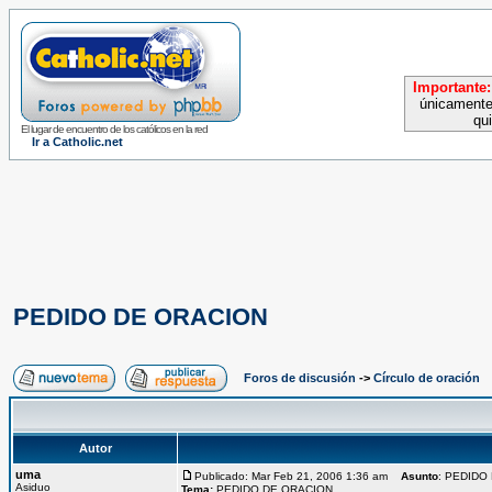
Importante:
únicamente
qu
El lugar de encuentro de los católicos en la red
Ir a Catholic.net
PEDIDO DE ORACION
Foros de discusión
->
Círculo de oración
Autor
uma
Publicado: Mar Feb 21, 2006 1:36 am
Asunto
: PEDIDO
Asiduo
Tema:
PEDIDO DE ORACION