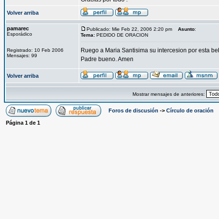
Volver arriba
pamarec
Publicado: Mie Feb 22, 2006 2:20 pm
Asunto
:
Esporádico
Tema:
PEDIDO DE ORACION
Ruego a Maria Santisima su intercesion por esta be
Registrado: 10 Feb 2006
Mensajes: 99
Padre bueno. Amen
Volver arriba
Mostrar mensajes de anteriores:
Foros de discusión
->
Círculo de oración
Página
1
de
1