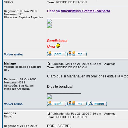
Asiduo
Tema:
PEDIDO DE ORACION
Dese ya
muchísimas Gracias Rorberto
Registrado: 30 Nov 2005
Mensajes: 120
_________________
Ubicación: Repúlica Argentina
Bendiciones
Uma
Volver arriba
Mariano
Publicado: Mar Feb 21, 2006 5:32 pm
Asunto
:
Valiente soldado de Nuestro
Tema:
PEDIDO DE ORACION
Rey
Claro que sí Mariana, en mi oraciones está ella y tod
Registrado: 02 Oct 2005
Mensajes: 4383
Ubicación: San Rafael
Dios te bendiga!
Mendoza Argentina
_________________
Volver arriba
mangas
Publicado: Mar Feb 21, 2006 7:26 pm
Asunto
:
Nuevo
Tema:
PEDIDO DE ORACION
POR LA BEBE,,
Registrado: 21 Feb 2006