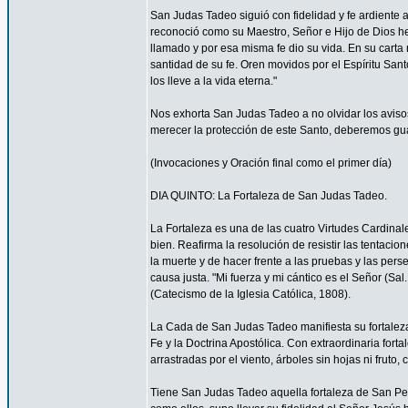
San Judas Tadeo siguió con fidelidad y fe ardiente 
reconoció como su Maestro, Señor e Hijo de Dios h
llamado y por esa misma fe dio su vida. En su carta 
santidad de su fe. Oren movidos por el Espíritu Sa
los lleve a la vida eterna."
Nos exhorta San Judas Tadeo a no olvidar los aviso
merecer la protección de este Santo, deberemos guar
(Invocaciones y Oración final como el primer día)
DIA QUINTO: La Fortaleza de San Judas Tadeo.
La Fortaleza es una de las cuatro Virtudes Cardinale
bien. Reafirma la resolución de resistir las tentaci
la muerte y de hacer frente a las pruebas y las perse
causa justa. "Mi fuerza y mi cántico es el Señor (Sal
(Catecismo de la Iglesia Católica, 1808).
La Cada de San Judas Tadeo manifiesta su fortaleza 
Fe y la Doctrina Apostólica. Con extraordinaria for
arrastradas por el viento, árboles sin hojas ni fruto
Tiene San Judas Tadeo aquella fortaleza de San Pe