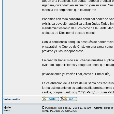
Según una tradición, San Judas Tadeo al predicar e
Agábaro, curándolo en su cuerpo y en su alma. Sus
mortal a las serpientes que le arrojaron.
Podemos con toda confianza acudir al poder de Sa
existir, La devoción auténtica a San Judas Tadeo im
mandamientos tanto de Dios como de la Santa Madre
alejados de Dios por el pecado mortal.
Con la conciencia tranquila después de haber reci
el sacratísimo Cuerpo de Cristo en una santa comun
próximo y Dios Todopoderoso.
En caso de haber sido escuchadas nuestras súplica
evitando supersticiones y exageraciones, que no ag
(Invocaciones y Oración final, como el Primer día)
La celebración de la fiesta de un Santo nos recuer
forma estimulante en su carta escrita precisamente a
santos, porque Santo soy Yo" (1 Pe.1,15). Juan Pablo
Volver arriba
sjtvie
Publicado: Mie Feb 22, 2006 11:41 am
Asunto
: sigue l
Nuevo
Tema:
PEDIDO DE ORACION