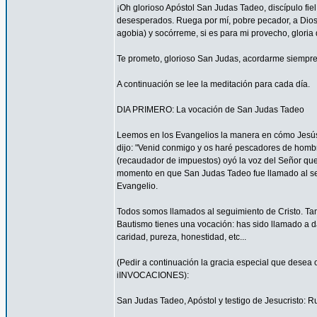
¡Oh glorioso Apóstol San Judas Tadeo, discípulo fi
desesperados. Ruega por mí, pobre pecador, a Dios
agobia) y socórreme, si es para mi provecho, gloria 
Te prometo, glorioso San Judas, acordarme siempre 
A continuación se lee la meditación para cada día.
DIA PRIMERO: La vocación de San Judas Tadeo
Leemos en los Evangelios la manera en cómo Jesús 
dijo: "Venid conmigo y os haré pescadores de hombres
(recaudador de impuestos) oyó la voz del Señor que 
momento en que San Judas Tadeo fue llamado al segu
Evangelio.
Todos somos llamados al seguimiento de Cristo. Tam
Bautismo tienes una vocación: has sido llamado a da
caridad, pureza, honestidad, etc...
(Pedir a continuación la gracia especial que desea 
iINVOCACIONES):
San Judas Tadeo, Apóstol y testigo de Jesucristo: R