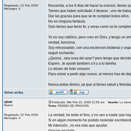
Recuerda, a los 9 dias de hacer la oracion, tienes 
Registrado: 22 Feb 2006
Mensajes: 4
Tienes que haber solicitado 3 deseos , uno de traba
Dar las gracias para que se te cumplan todos ellos.
No es ninguna fantasia.
Solo tienes que tener fe, y veras como se te cumple
Yo no soy católico, pero creo en Dios, y tengo un a
verdad, funciona.
Soy minusvalido, con una esclerosis bilateral y ce
seguir luchando.
¿Quizas , sea cosa del azar? pero tengo que decirt
Espero , te ayude tambien a ti y a tu familia.
Lo deseo de todo corazon.
Para volver a pedir algo nuevo, al menos has de dej
Nunca pidas dinero, ya que si tienes salud y felicida
Volver arriba
sjtvie
Publicado: Mie Feb 22, 2006 11:56 am
Asunto
: Lo siento
Nuevo
Tema:
PEDIDO DE ORACION
La verdad, he leido el foro, y no veo a nadie que h
Registrado: 22 Feb 2006
Mensajes: 4
Si en algún momento he podido molestar escribiend
Mi intención , no era más que ayudar.
Gracias por todo .