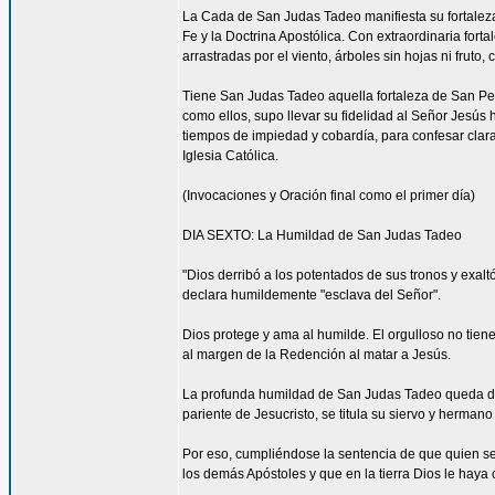
La Cada de San Judas Tadeo manifiesta su fortaleza 
Fe y la Doctrina Apostólica. Con extraordinaria for
arrastradas por el viento, árboles sin hojas ni fruto
Tiene San Judas Tadeo aquella fortaleza de San Pe
como ellos, supo llevar su fidelidad al Señor Jesús 
tiempos de impiedad y cobardía, para confesar clar
Iglesia Católica.
(Invocaciones y Oración final como el primer día)
DIA SEXTO: La Humildad de San Judas Tadeo
"Dios derribó a los potentados de sus tronos y exalt
declara humildemente "esclava del Señor".
Dios protege y ama al humilde. El orgulloso no tien
al margen de la Redención al matar a Jesús.
La profunda humildad de San Judas Tadeo queda de m
pariente de Jesucristo, se titula su siervo y herman
Por eso, cumpliéndose la sentencia de que quien se 
los demás Apóstoles y que en la tierra Dios le haya