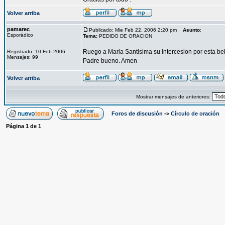
Volver arriba
pamarec
Publicado: Mie Feb 22, 2006 2:20 pm
Asunto
:
Esporádico
Tema:
PEDIDO DE ORACION
Ruego a Maria Santisima su intercesion por esta be
Registrado: 10 Feb 2006
Mensajes: 99
Padre bueno. Amen
Volver arriba
Mostrar mensajes de anteriores:
Foros de discusión
->
Círculo de oración
Página
1
de
1