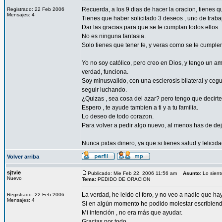
Recuerda, a los 9 dias de hacer la oracion, tienes 
Registrado: 22 Feb 2006
Mensajes: 4
Tienes que haber solicitado 3 deseos , uno de traba
Dar las gracias para que se te cumplan todos ellos.
No es ninguna fantasia.
Solo tienes que tener fe, y veras como se te cumple
Yo no soy católico, pero creo en Dios, y tengo un a
verdad, funciona.
Soy minusvalido, con una esclerosis bilateral y ce
seguir luchando.
¿Quizas , sea cosa del azar? pero tengo que decirt
Espero , te ayude tambien a ti y a tu familia.
Lo deseo de todo corazon.
Para volver a pedir algo nuevo, al menos has de dej
Nunca pidas dinero, ya que si tienes salud y felicida
Volver arriba
sjtvie
Publicado: Mie Feb 22, 2006 11:56 am
Asunto
: Lo siento
Nuevo
Tema:
PEDIDO DE ORACION
La verdad, he leido el foro, y no veo a nadie que h
Registrado: 22 Feb 2006
Mensajes: 4
Si en algún momento he podido molestar escribiend
Mi intención , no era más que ayudar.
Gracias por todo .