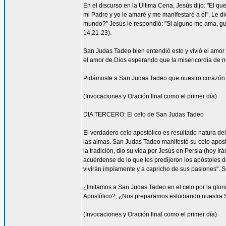
En el discurso en la Ultima Cena, Jesús dijo: "El 
mi Padre y yo le amaré y me manifestaré a él". Le di
mundo?" Jesús le respondió: "Si alguno me ama, gua
14,21-23).
San Judas Tadeo bien entendió esto y vivió el amor 
el amor de Dios esperando que la misericordia de nue
Pidámosle a San Judas Tadeo que nuestro corazón 
(Invocaciones y Oración final como el primer día)
DIA TERCERO: El celo de San Judas Tadeo
El verdadero celo apostólico es resultado natura de
las almas. San Judas Tadeo manifestó su celo apost
la tradición, dio su vida por Jesús en Persia (hoy Ir
acuérdense de lo que les predijeron los apóstoles d
vivirán impíamente y a capricho de sus pasiones". S
¿Imitamos a San Judas Tadeo en el celo por la glor
Apostólico?, ¿Nos preparamos estudiando nuestra S
(Invocaciones y Oración final como el primer día)