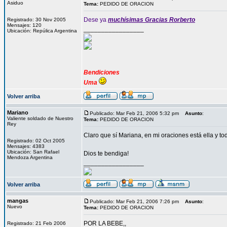
Asiduo
Tema:
PEDIDO DE ORACION
Dese ya
muchísimas Gracias Rorberto
Registrado: 30 Nov 2005
Mensajes: 120
_________________
Ubicación: Repúlica Argentina
Bendiciones
Uma
Volver arriba
Mariano
Publicado: Mar Feb 21, 2006 5:32 pm
Asunto
:
Valiente soldado de Nuestro
Tema:
PEDIDO DE ORACION
Rey
Claro que sí Mariana, en mi oraciones está ella y tod
Registrado: 02 Oct 2005
Mensajes: 4383
Ubicación: San Rafael
Dios te bendiga!
Mendoza Argentina
_________________
Volver arriba
mangas
Publicado: Mar Feb 21, 2006 7:26 pm
Asunto
:
Nuevo
Tema:
PEDIDO DE ORACION
POR LA BEBE,,
Registrado: 21 Feb 2006