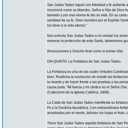
San Judas Tadeo siguió con fidelidad y fe ardiente 
reconoció como su Maestro, Señor e Hijo de Dios h
llamado y por esa misma fe dio su vida. En su carta 
santidad de su fe. Oren movidos por el Espíritu Sa
los lleve a la vida eterna."
Nos exhorta San Judas Tadeo a no olvidar los aviso
merecer la protección de este Santo, deberemos guar
(Invocaciones y Oración final como el primer día)
DIA QUINTO: La Fortaleza de San Judas Tadeo.
La Fortaleza es una de las cuatro Virtudes Cardinale
bien. Reafirma la resolución de resistir las tentaci
la muerte y de hacer frente a las pruebas y las perse
causa justa. "Mi fuerza y mi cántico es el Señor (Sal
(Catecismo de la Iglesia Católica, 1808).
La Cada de San Judas Tadeo manifiesta su fortaleza 
Fe y la Doctrina Apostólica. Con extraordinaria for
arrastradas por el viento, árboles sin hojas ni fruto
Tiene San Judas Tadeo aquella fortaleza de San Pe