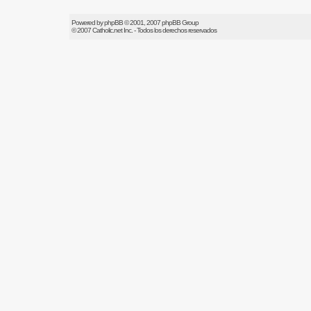
Powered by
phpBB
© 2001, 2007 phpBB Group
© 2007
Catholic.net
Inc. - Todos los derechos reservados