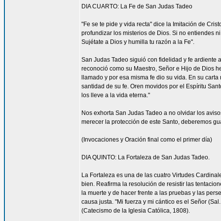
DIA CUARTO: La Fe de San Judas Tadeo
"Fe se te pide y vida recta" dice la Imitación de Cri
profundizar los misterios de Dios. Si no entiendes 
Sujétate a Dios y humilla tu razón a la Fe".
San Judas Tadeo siguió con fidelidad y fe ardiente 
reconoció como su Maestro, Señor e Hijo de Dios h
llamado y por esa misma fe dio su vida. En su carta 
santidad de su fe. Oren movidos por el Espíritu Sa
los lleve a la vida eterna."
Nos exhorta San Judas Tadeo a no olvidar los aviso
merecer la protección de este Santo, deberemos guar
(Invocaciones y Oración final como el primer día)
DIA QUINTO: La Fortaleza de San Judas Tadeo.
La Fortaleza es una de las cuatro Virtudes Cardinale
bien. Reafirma la resolución de resistir las tentaci
la muerte y de hacer frente a las pruebas y las perse
causa justa. "Mi fuerza y mi cántico es el Señor (Sal
(Catecismo de la Iglesia Católica, 1808).