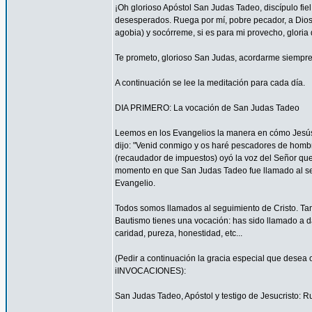
¡Oh glorioso Apóstol San Judas Tadeo, discípulo fi
desesperados. Ruega por mí, pobre pecador, a Dios
agobia) y socórreme, si es para mi provecho, gloria 
Te prometo, glorioso San Judas, acordarme siempre 
A continuación se lee la meditación para cada día.
DIA PRIMERO: La vocación de San Judas Tadeo
Leemos en los Evangelios la manera en cómo Jesús 
dijo: "Venid conmigo y os haré pescadores de hombres
(recaudador de impuestos) oyó la voz del Señor que 
momento en que San Judas Tadeo fue llamado al segu
Evangelio.
Todos somos llamados al seguimiento de Cristo. Tam
Bautismo tienes una vocación: has sido llamado a da
caridad, pureza, honestidad, etc...
(Pedir a continuación la gracia especial que desea 
iINVOCACIONES):
San Judas Tadeo, Apóstol y testigo de Jesucristo: R