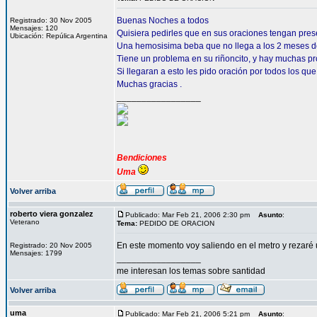
Buenas Noches a todos
Registrado: 30 Nov 2005
Mensajes: 120
Quisiera pedirles que en sus oraciones tengan pre
Ubicación: Repúlica Argentina
Una hemosisima beba que no llega a los 2 meses d
Tiene un problema en su riñoncito, y hay muchas pr
Si llegaran a esto les pido oración por todos los que
Muchas gracias .
_________________
Bendiciones
Uma
Volver arriba
roberto viera gonzalez
Publicado: Mar Feb 21, 2006 2:30 pm
Asunto
:
Veterano
Tema:
PEDIDO DE ORACION
En este momento voy saliendo en el metro y rezaré 
Registrado: 20 Nov 2005
Mensajes: 1799
_________________
me interesan los temas sobre santidad
Volver arriba
uma
Publicado: Mar Feb 21, 2006 5:21 pm
Asunto
: