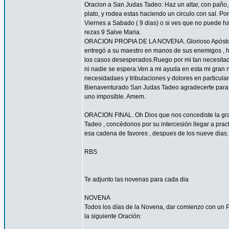
Oracion a San Judas Tadeo: Haz un altar, con paño, 
plato, y rodea estas haciendo un circulo con sal. 
Viernes a Sabado ( 9 dias) o si ves que no puede hac
rezas 9 Salve Maria.
ORACION PROPIA DE LA NOVENA. Glorioso Apóstol San
entregó a su maestro en manos de sus enemigos , ha
los casos desesperados.Ruego por mi tan necesitado 
ni nadie se espera.Ven a mi ayuda en esta mi gran n
necesidadaes y tribulaciones y dolores en particu
Bienaventurado San Judas Tadeo agradecerte para sie
uno imposible. Amem.
ORACION FINAL. Oh Dios que nos concediste la grac
Tadeo , concédonos por su intercesión llegar a pract
esa cadena de favores , despues de los nueve dias.
RBS
Te adjunto las novenas para cada dia
NOVENA
Todos los días de la Novena, dar comienzo con un Pa
la siguiente Oración: