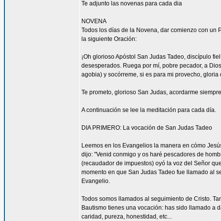
Te adjunto las novenas para cada dia
NOVENA
Todos los días de la Novena, dar comienzo con un Pa
la siguiente Oración:
¡Oh glorioso Apóstol San Judas Tadeo, discípulo fi
desesperados. Ruega por mí, pobre pecador, a Dios
agobia) y socórreme, si es para mi provecho, gloria 
Te prometo, glorioso San Judas, acordarme siempre 
A continuación se lee la meditación para cada día.
DIA PRIMERO: La vocación de San Judas Tadeo
Leemos en los Evangelios la manera en cómo Jesús 
dijo: "Venid conmigo y os haré pescadores de hombres
(recaudador de impuestos) oyó la voz del Señor que 
momento en que San Judas Tadeo fue llamado al segu
Evangelio.
Todos somos llamados al seguimiento de Cristo. Tam
Bautismo tienes una vocación: has sido llamado a da
caridad, pureza, honestidad, etc...