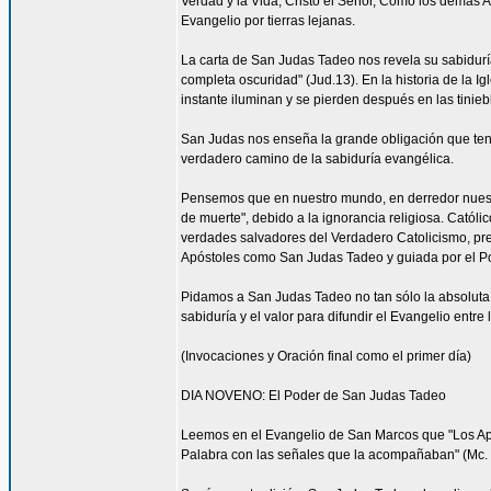
Verdad y la Vida, Cristo el Señor, Como los demás A
Evangelio por tierras lejanas.
La carta de San Judas Tadeo nos revela su sabiduría
completa oscuridad" (Jud.13). En la historia de la 
instante iluminan y se pierden después en las tinie
San Judas nos enseña la grande obligación que ten
verdadero camino de la sabiduría evangélica.
Pensemos que en nuestro mundo, en derredor nuestr
de muerte", debido a la ignorancia religiosa. Catól
verdades salvadores del Verdadero Catolicismo, pre
Apóstoles como San Judas Tadeo y guiada por el P
Pidamos a San Judas Tadeo no tan sólo la absoluta f
sabiduría y el valor para difundir el Evangelio entre
(Invocaciones y Oración final como el primer día)
DIA NOVENO: El Poder de San Judas Tadeo
Leemos en el Evangelio de San Marcos que "Los Após
Palabra con las señales que la acompañaban" (Mc. 