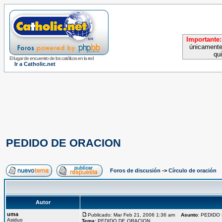
Importante:
únicamente
qu
El lugar de encuentro de los católicos en la red
Ir a Catholic.net
PEDIDO DE ORACION
Foros de discusión
->
Círculo de oración
Autor
uma
Publicado: Mar Feb 21, 2006 1:36 am
Asunto
: PEDIDO
Asiduo
Tema:
PEDIDO DE ORACION