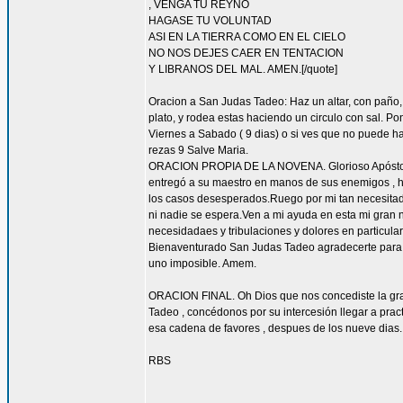
, VENGA TU REYNO
HAGASE TU VOLUNTAD
ASI EN LA TIERRA COMO EN EL CIELO
NO NOS DEJES CAER EN TENTACION
Y LIBRANOS DEL MAL. AMEN.[/quote]
Oracion a San Judas Tadeo: Haz un altar, con paño, 
plato, y rodea estas haciendo un circulo con sal. 
Viernes a Sabado ( 9 dias) o si ves que no puede hac
rezas 9 Salve Maria.
ORACION PROPIA DE LA NOVENA. Glorioso Apóstol San
entregó a su maestro en manos de sus enemigos , ha
los casos desesperados.Ruego por mi tan necesitado 
ni nadie se espera.Ven a mi ayuda en esta mi gran n
necesidadaes y tribulaciones y dolores en particu
Bienaventurado San Judas Tadeo agradecerte para sie
uno imposible. Amem.
ORACION FINAL. Oh Dios que nos concediste la grac
Tadeo , concédonos por su intercesión llegar a pract
esa cadena de favores , despues de los nueve dias.
RBS