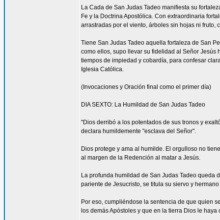
La Cada de San Judas Tadeo manifiesta su fortaleza 
Fe y la Doctrina Apostólica. Con extraordinaria for
arrastradas por el viento, árboles sin hojas ni fruto
Tiene San Judas Tadeo aquella fortaleza de San Pe
como ellos, supo llevar su fidelidad al Señor Jesús 
tiempos de impiedad y cobardía, para confesar clar
Iglesia Católica.
(Invocaciones y Oración final como el primer día)
DIA SEXTO: La Humildad de San Judas Tadeo
"Dios derribó a los potentados de sus tronos y exalt
declara humildemente "esclava del Señor".
Dios protege y ama al humilde. El orgulloso no tien
al margen de la Redención al matar a Jesús.
La profunda humildad de San Judas Tadeo queda de m
pariente de Jesucristo, se titula su siervo y herman
Por eso, cumpliéndose la sentencia de que quien se 
los demás Apóstoles y que en la tierra Dios le haya