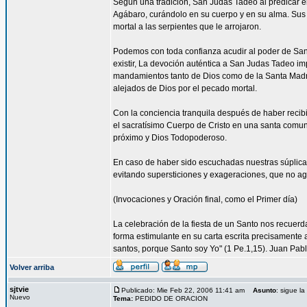
Según una tradición, San Judas Tadeo al predicar e
Agábaro, curándolo en su cuerpo y en su alma. Sus
mortal a las serpientes que le arrojaron.
Podemos con toda confianza acudir al poder de Sa
existir, La devoción auténtica a San Judas Tadeo im
mandamientos tanto de Dios como de la Santa Madre
alejados de Dios por el pecado mortal.
Con la conciencia tranquila después de haber reci
el sacratísimo Cuerpo de Cristo en una santa comun
próximo y Dios Todopoderoso.
En caso de haber sido escuchadas nuestras súplica
evitando supersticiones y exageraciones, que no ag
(Invocaciones y Oración final, como el Primer día)
La celebración de la fiesta de un Santo nos recuer
forma estimulante en su carta escrita precisamente a
santos, porque Santo soy Yo" (1 Pe.1,15). Juan Pablo
Volver arriba
sjtvie
Publicado: Mie Feb 22, 2006 11:41 am
Asunto
: sigue l
Nuevo
Tema:
PEDIDO DE ORACION