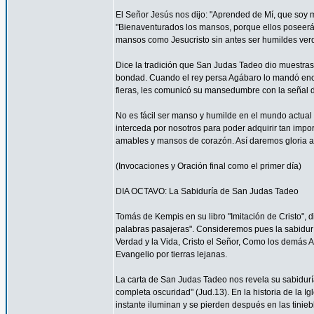
El Señor Jesús nos dijo: "Aprended de Mí, que soy 
"Bienaventurados los mansos, porque ellos poseerá
mansos como Jesucristo sin antes ser humildes ve
Dice la tradición que San Judas Tadeo dio muestra
bondad. Cuando el rey persa Agábaro lo mandó enca
fieras, les comunicó su mansedumbre con la señal d
No es fácil ser manso y humilde en el mundo actua
interceda por nosotros para poder adquirir tan impo
amables y mansos de corazón. Así daremos gloria a
(Invocaciones y Oración final como el primer día)
DIA OCTAVO: La Sabiduría de San Judas Tadeo
Tomás de Kempis en su libro "Imitación de Cristo", 
palabras pasajeras". Consideremos pues la sabidur
Verdad y la Vida, Cristo el Señor, Como los demás A
Evangelio por tierras lejanas.
La carta de San Judas Tadeo nos revela su sabiduría
completa oscuridad" (Jud.13). En la historia de la 
instante iluminan y se pierden después en las tinie