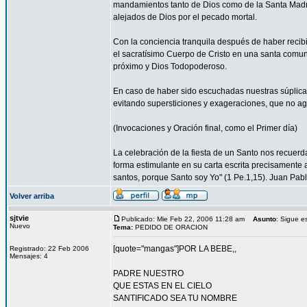
mandamientos tanto de Dios como de la Santa Madre
alejados de Dios por el pecado mortal.
Con la conciencia tranquila después de haber reci
el sacratísimo Cuerpo de Cristo en una santa comun
próximo y Dios Todopoderoso.
En caso de haber sido escuchadas nuestras súplica
evitando supersticiones y exageraciones, que no ag
(Invocaciones y Oración final, como el Primer día)
La celebración de la fiesta de un Santo nos recuer
forma estimulante en su carta escrita precisamente a
santos, porque Santo soy Yo" (1 Pe.1,15). Juan Pablo
Volver arriba
sjtvie
Publicado: Mie Feb 22, 2006 11:28 am
Asunto
: Sigue e
Nuevo
Tema:
PEDIDO DE ORACION
[quote="mangas"]POR LA BEBE,,
Registrado: 22 Feb 2006
Mensajes: 4
PADRE NUESTRO
QUE ESTAS EN EL CIELO
SANTIFICADO SEA TU NOMBRE