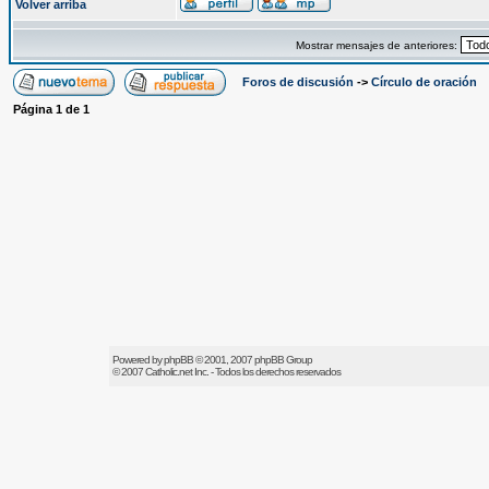
Volver arriba
Mostrar mensajes de anteriores:
Foros de discusión
->
Círculo de oración
Página
1
de
1
Powered by
phpBB
© 2001, 2007 phpBB Group
© 2007
Catholic.net
Inc. - Todos los derechos reservados