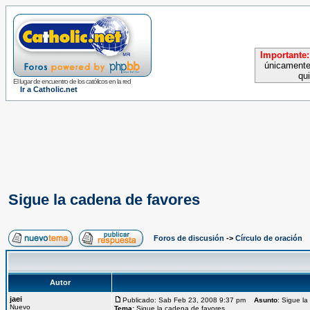
Importante:
únicamente
qu
El lugar de encuentro de los católicos en la red
Ir a Catholic.net
Sigue la cadena de favores
Foros de discusión
->
Círculo de oración
Autor
jaei
Publicado: Sab Feb 23, 2008 9:37 pm
Asunto
: Sigue l
Nuevo
Tema:
Sigue la cadena de favores