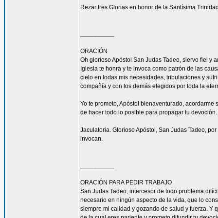
Rezar tres Glorias en honor de la Santísima Trinidad
__________
ORACIÓN
Oh glorioso Apóstol San Judas Tadeo, siervo fiel y 
Iglesia te honra y te invoca como patrón de las caus
cielo en todas mis necesidades, tribulaciones y sufr
compañía y con los demás elegidos por toda la eter
Yo te prometo, Apóstol bienaventurado, acordarme s
de hacer todo lo posible para propagar tu devoción. 
Jaculatoria. Glorioso Apóstol, San Judas Tadeo, por 
invocan.
__________
ORACIÓN PARA PEDIR TRABAJO
San Judas Tadeo, intercesor de todo problema difíci
necesario en ningún aspecto de la vida, que lo con
siempre mi calidad y gozando de salud y fuerza. Y qu
de la cual eres pariente y prometo difundir tu devoc