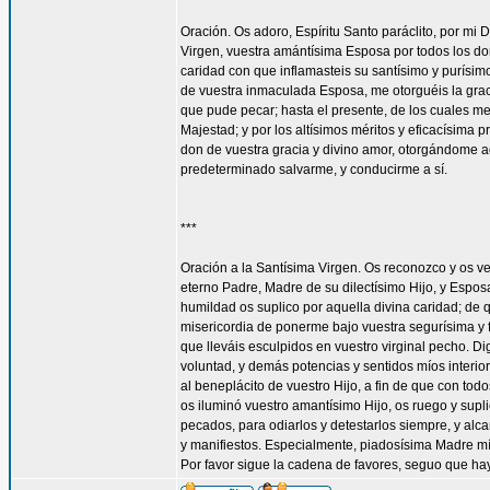
Oración. Os adoro, Espíritu Santo paráclito, por mi D
Virgen, vuestra amántísima Esposa por todos los don
caridad con que inflamasteis su santísimo y purísim
de vuestra inmaculada Esposa, me otorguéis la gra
que pude pecar; hasta el presente, de los cuales me
Majestad; y por los altísimos méritos y eficacísima
don de vuestra gracia y divino amor, otorgándome aq
predeterminado salvarme, y conducirme a sí.
***
Oración a la Santísima Virgen. Os reconozco y os ve
eterno Padre, Madre de su dilectísimo Hijo, y Espos
humildad os suplico por aquella divina caridad; de 
misericordia de ponerme bajo vuestra segurísima y f
que lleváis esculpidos en vuestro virginal pecho. 
voluntad, y demás potencias y sentidos míos interior
al beneplácito de vuestro Hijo, a fin de que con todo
os iluminó vuestro amantísimo Hijo, os ruego y supl
pecados, para odiarlos y detestarlos siempre, y a
y manifiestos. Especialmente, piadosísima Madre mí
Por favor sigue la cadena de favores, seguo que ha