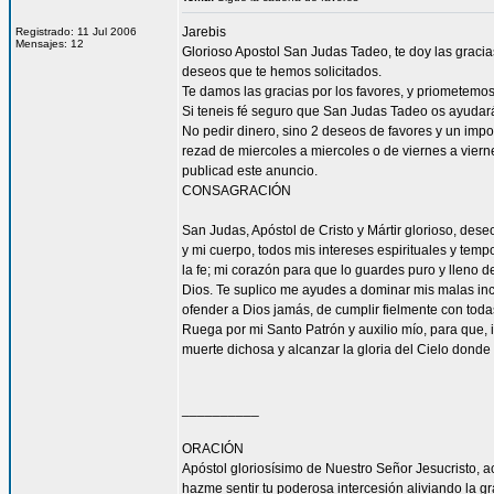
Jarebis
Registrado: 11 Jul 2006
Mensajes: 12
Glorioso Apostol San Judas Tadeo, te doy las gracia
deseos que te hemos solicitados.
Te damos las gracias por los favores, y priometemo
Si teneis fé seguro que San Judas Tadeo os ayudar
No pedir dinero, sino 2 deseos de favores y un impo
rezad de miercoles a miercoles o de viernes a vierne
publicad este anuncio.
CONSAGRACIÓN
San Judas, Apóstol de Cristo y Mártir glorioso, des
y mi cuerpo, todos mis intereses espirituales y tem
la fe; mi corazón para que lo guardes puro y lleno 
Dios. Te suplico me ayudes a dominar mis malas inc
ofender a Dios jamás, de cumplir fielmente con todas
Ruega por mi Santo Patrón y auxilio mío, para que, i
muerte dichosa y alcanzar la gloria del Cielo dond
__________
ORACIÓN
Apóstol gloriosísimo de Nuestro Señor Jesucrist
hazme sentir tu poderosa intercesión aliviando la 