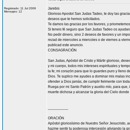
Jarebis
Registrado: 11 Jul 2006
Mensajes: 12
Glorioso Apostol San Judas Tadeo, te doy las gracia
deseos que te hemos solicitados.
Te damos las gracias por los favores, y priometemo
Si teneis fé seguro que San Judas Tadeo os ayudar
No pedir dinero, sino 2 deseos de favores y un impo
rezad de miercoles a miercoles o de viernes a vierne
publicad este anuncio.
CONSAGRACIÓN
San Judas, Apóstol de Cristo y Mártir glorioso, des
y mi cuerpo, todos mis intereses espirituales y tem
la fe; mi corazón para que lo guardes puro y lleno 
Dios. Te suplico me ayudes a dominar mis malas inc
ofender a Dios jamás, de cumplir fielmente con todas
Ruega por mi Santo Patrón y auxilio mío, para que, i
muerte dichosa y alcanzar la gloria del Cielo dond
__________
ORACIÓN
Apóstol gloriosísimo de Nuestro Señor Jesucrist
hazme sentir tu poderosa intercesión aliviando la 