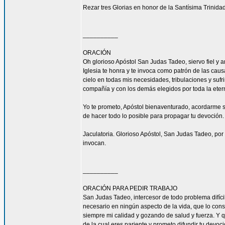
Rezar tres Glorias en honor de la Santísima Trinidad
__________
ORACIÓN
Oh glorioso Apóstol San Judas Tadeo, siervo fiel y 
Iglesia te honra y te invoca como patrón de las caus
cielo en todas mis necesidades, tribulaciones y sufr
compañía y con los demás elegidos por toda la eter
Yo te prometo, Apóstol bienaventurado, acordarme s
de hacer todo lo posible para propagar tu devoción. 
Jaculatoria. Glorioso Apóstol, San Judas Tadeo, por 
invocan.
__________
ORACIÓN PARA PEDIR TRABAJO
San Judas Tadeo, intercesor de todo problema difíci
necesario en ningún aspecto de la vida, que lo con
siempre mi calidad y gozando de salud y fuerza. Y qu
de la cual eres pariente y prometo difundir tu devoc