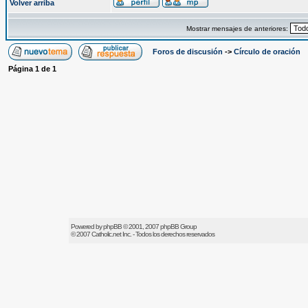
Volver arriba
Mostrar mensajes de anteriores:
Foros de discusión
->
Círculo de oración
Página
1
de
1
Powered by
phpBB
© 2001, 2007 phpBB Group
© 2007
Catholic.net
Inc. - Todos los derechos reservados