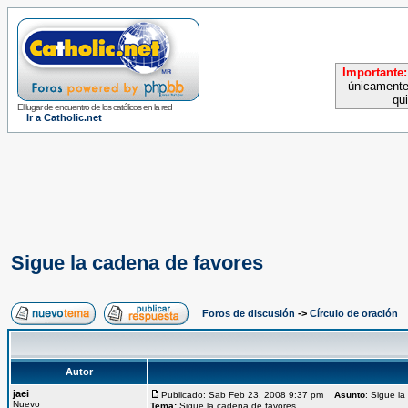
Importante:
únicamente
qu
El lugar de encuentro de los católicos en la red
Ir a Catholic.net
Sigue la cadena de favores
Foros de discusión
->
Círculo de oración
Autor
jaei
Publicado: Sab Feb 23, 2008 9:37 pm
Asunto
: Sigue l
Nuevo
Tema:
Sigue la cadena de favores