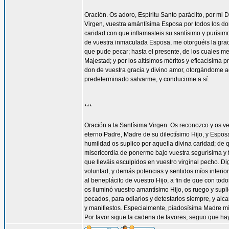
Oración. Os adoro, Espíritu Santo paráclito, por mi D
Virgen, vuestra amántísima Esposa por todos los don
caridad con que inflamasteis su santísimo y purísim
de vuestra inmaculada Esposa, me otorguéis la gra
que pude pecar; hasta el presente, de los cuales me
Majestad; y por los altísimos méritos y eficacísima
don de vuestra gracia y divino amor, otorgándome aq
predeterminado salvarme, y conducirme a sí.
***
Oración a la Santísima Virgen. Os reconozco y os ve
eterno Padre, Madre de su dilectísimo Hijo, y Espos
humildad os suplico por aquella divina caridad; de 
misericordia de ponerme bajo vuestra segurísima y f
que lleváis esculpidos en vuestro virginal pecho. 
voluntad, y demás potencias y sentidos míos interior
al beneplácito de vuestro Hijo, a fin de que con todo
os iluminó vuestro amantísimo Hijo, os ruego y supl
pecados, para odiarlos y detestarlos siempre, y a
y manifiestos. Especialmente, piadosísima Madre mí
Por favor sigue la cadena de favores, seguo que ha