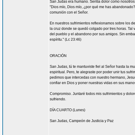
San Judas era humano. Sentía dolor como nosotros. 
"Dios mío, Dios mío, ¿por qué me has abandonado?" 
comunión con el Señor.
En nuestros sufrimientos reflexionamos sobre los de
la cruz donde se quedó colgado por tres horas. Tal 
del pueblo y el abandono por sus amigos. Sin embar
espíritu." (Lc 23:46)
ORACIÓN
San Judas, tú te mantuviste fiel al Señor hasta la mu
espiritual. Pero, te alegraste por poder unir tus suf
pedimos que intercedas con nuestro hermano, Jesucr
confiar en Dios y poner nuestras vidas en sus mano
Compromiso. Juntaré todos mis sufrimientos y dolor
sufriendo.
DÍA CUARTO (Lunes)
San Judas, Campeón de Justicia y Paz