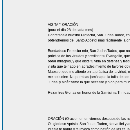
__________
VISITA Y ORACIÓN
(para el día 28 de cada mes)
Honremos a nuestro Protector, San Judas Tadeo, c
obtendremos del Santo Apóstol más fácilmente la g
Bondadoso Protector mío, San Judas Tadeo, que reci
práctica de las virtudes y predicar su Evangelio, q
obrar milagros, y que diste tu vida en defensa y tes
visita que te hago en agradecimiento de favores ob
Maestro, que me aliente en la práctica de la virtud,
me acrisolen. No permitas jamás que la falta de con
Judas, y alcánzame lo que necesito y pido para mi 
Rezar tres Glorias en honor de la Santísima Trinidad
__________
ORACIÓN (Oracion en un viernes despues de las no
Oh glorioso Apóstol San Judas Tadeo, siervo fiel y 
Iglesia te honra y te invoca como patrón de las caus