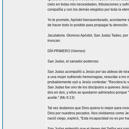
cielo en todas mis necesidades, tribulaciones y sufr
compañía y con los demás elegidos por toda la eter
Yo te prometo, Apóstol bienaventurado, acordarme s
de hacer todo lo posible para propagar tu devoción. 
Jaculatoria. Glorioso Apóstol, San Judas Tadeo, por 
invocan.
DÍA PRIMERO (Viernes)
San Judas, el sanador poderoso
San Judas acompañó a Jesús por las aldeas de Israel 
a una mujer sufriendo hemorragias, resucitar a los 
probablemente oyó a Jesús contestar: "Recobra tu vi
San Judas fue uno de los discípulos a quienes Jesús 
dos en dos, y ellos se quedaron admirados porque
aceite." (Mc 6:13)
Tal vez dudamos que Dios quiera lo mejor para nos
Dios por nuestros pecados. Nos olvidamos como Je
nació ciego, explicó, "Esta incapacidad no es por ha
San Judas entendió que el deseo del Señor era sana