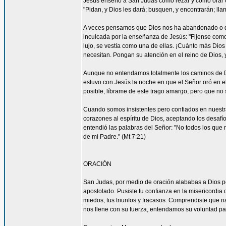
Jesús enseñó a San Judas cómo rezar y cómo orar c
"Pidan, y Dios les dará; busquen, y encontrarán; llam
A veces pensamos que Dios nos ha abandonado o que
inculcada por la enseñanza de Jesús: "Fijense como c
lujo, se vestía como una de ellas. ¡Cuánto más Dios h
necesitan. Pongan su atención en el reino de Dios, y
Aunque no entendamos totalmente los caminos de 
estuvo con Jesús la noche en que el Señor oró en el
posible, líbrame de este trago amargo, pero que no s
Cuando somos insistentes pero confiados en nuestra
corazones al espíritu de Dios, aceptando los desa
entendió las palabras del Señor: "No todos los que m
de mi Padre." (Mt 7:21)
ORACIÓN
San Judas, por medio de oración alababas a Dios por
apostolado. Pusiste tu confianza en la misericordia
miedos, tus triunfos y fracasos. Comprendiste que n
nos llene con su fuerza, entendamos su voluntad 