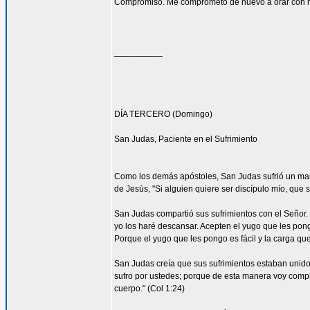
Compromiso. Me comprometo de nuevo a orar con má
__________
DÍA TERCERO (Domingo)
San Judas, Paciente en el Sufrimiento
Como los demás apóstoles, San Judas sufrió un marti
de Jesús, "Si alguien quiere ser discípulo mío, que 
San Judas compartió sus sufrimientos con el Señor.
yo los haré descansar. Acepten el yugo que les pon
Porque el yugo que les pongo es fácil y la carga que 
San Judas creía que sus sufrimientos estaban unidos 
sufro por ustedes; porque de esta manera voy complet
cuerpo." (Col 1:24)