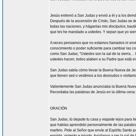
Jesús entrenó a San Judas y envió a él y a los demá
Después de la ascensión de Cristo, San Judas se de
todas las naciones, y háganlas mis discípulos; bautí
que les he mandado a ustedes. Y sepan que yo siemp
A veces pensamos que no estamos llamados ni envi
conocimiento o poder suficiente para cambiar las c
como San Judas, "Ustedes son la sal de la sierra.... 
ustedes hacen, todos alaben a su Padre que está en 
San Judas sabía cómo llevar la Buena Nueva de Jes
que tienen sed o vestimos a los desnudos o visitam
Valientemente San Judas anunciaba la Buena Nueva d
Recordaba las palabras de Jesús en la última cena: 
ORACIÓN
San Judas, tú dejaste tu casa y viajaste lejos para
que habías aprendido personalmente de las palabras y
martirio. Pide al Señor que envíe al Espíritu Santo
egoísta, violento e injusto. Ayúdanos a ser la sal d