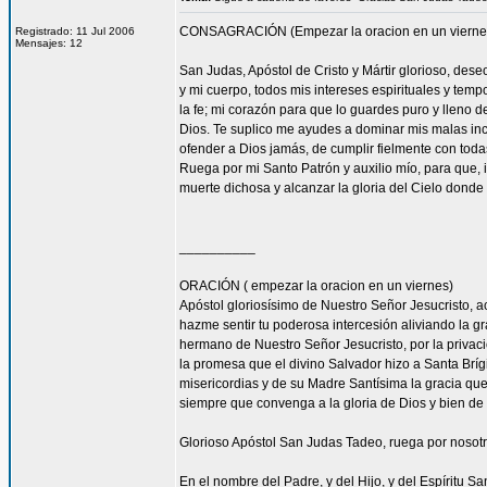
CONSAGRACIÓN (Empezar la oracion en un vierne
Registrado: 11 Jul 2006
Mensajes: 12
San Judas, Apóstol de Cristo y Mártir glorioso, des
y mi cuerpo, todos mis intereses espirituales y tem
la fe; mi corazón para que lo guardes puro y lleno 
Dios. Te suplico me ayudes a dominar mis malas inc
ofender a Dios jamás, de cumplir fielmente con todas
Ruega por mi Santo Patrón y auxilio mío, para que, i
muerte dichosa y alcanzar la gloria del Cielo dond
__________
ORACIÓN ( empezar la oracion en un viernes)
Apóstol gloriosísimo de Nuestro Señor Jesucrist
hazme sentir tu poderosa intercesión aliviando la 
hermano de Nuestro Señor Jesucristo, por la privacio
la promesa que el divino Salvador hizo a Santa Bríg
misericordias y de su Madre Santísima la gracia qu
siempre que convenga a la gloria de Dios y bien de 
Glorioso Apóstol San Judas Tadeo, ruega por nosotr
En el nombre del Padre, y del Hijo, y del Espíritu S