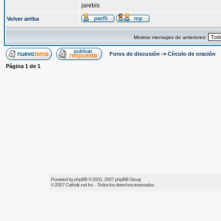
jarebis
Volver arriba
Mostrar mensajes de anteriores:
Foros de discusión
->
Círculo de oración
Página
1
de
1
Powered by
phpBB
© 2001, 2007 phpBB Group
© 2007
Catholic.net
Inc. - Todos los derechos reservados