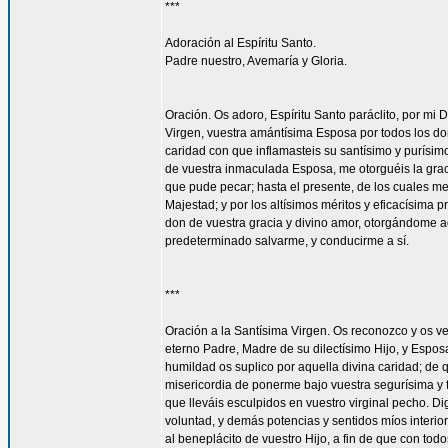
***
Adoración al Espíritu Santo.
Padre nuestro, Avemaría y Gloria.
Oración. Os adoro, Espíritu Santo paráclito, por mi D
Virgen, vuestra amántísima Esposa por todos los don
caridad con que inflamasteis su santísimo y purísim
de vuestra inmaculada Esposa, me otorguéis la gra
que pude pecar; hasta el presente, de los cuales me
Majestad; y por los altísimos méritos y eficacísima
don de vuestra gracia y divino amor, otorgándome aq
predeterminado salvarme, y conducirme a sí.
***
Oración a la Santísima Virgen. Os reconozco y os ve
eterno Padre, Madre de su dilectísimo Hijo, y Espos
humildad os suplico por aquella divina caridad; de 
misericordia de ponerme bajo vuestra segurísima y f
que lleváis esculpidos en vuestro virginal pecho. 
voluntad, y demás potencias y sentidos míos interior
al beneplácito de vuestro Hijo, a fin de que con todo