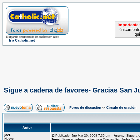
Importante:
únicamente
qu
El lugar de encuentro de los católicos en la red
Ir a Catholic.net
Sigue a cadena de favores- Gracias San J
Foros de discusión
->
Círculo de oración
Autor
jaei
Publicado: Jue Mar 20, 2008 7:35 pm
Asunto
: Sigue a 
Nuevo
Tema:
Sigue a cadena de favores- Gracias San Judas Tadeo 