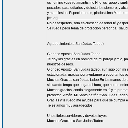
os iluminó vuestro amantísimo Hijo, os ruego y supl
pecados, para odiarlos y detestarlos siempre, y a
y manifiestos. Especialmente, piadosísima Madre mía
[/color]__________________________________
No desespereis, solo es cuestion de tener fé y espe
Se ruega pedir tema de proteccion personbal, salud, 
Agradecimiento a San Judas Tadeo)
Glorioso Apostol San Judas Tadeo.
Te doy las gracias en nombre de mi pareja y mío, 
nuestros deseos.
Glorioso Apostol San Judas tadeo, aun sigo con mi
estacionada, gracias por ayudarme a soportar los pa
Muchas Gracias san Judas tadeo.En tus manos dejo ,
si cuando tenga que llegar mi hora, que no me enter
Muchas gracias, confío ciegamente en tí, y te prome
protector . Amén. Mi Santo patrón "San Judas Tadeo"
Gracias y te ruego me ayudes para que se cumpla el
Te estamos muy agradecidos.
Unos fieles servidores y devotos tuyos.
Muchas Gracias a San Judas Tadeo.