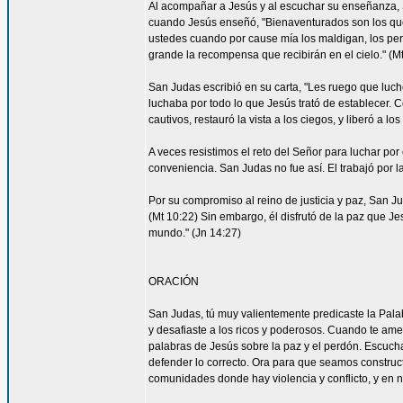
Al acompañar a Jesús y al escuchar su enseñanza, S
cuando Jesús enseñó, "Bienaventurados son los que 
ustedes cuando por cause mía los maldigan, los per
grande la recompensa que recibirán en el cielo." (Mt
San Judas escribió en su carta, "Les ruego que luch
luchaba por todo lo que Jesús trató de establecer. 
cautivos, restauró la vista a los ciegos, y liberó a lo
A veces resistimos el reto del Señor para luchar por 
conveniencia. San Judas no fue así. El trabajó por 
Por su compromiso al reino de justicia y paz, San 
(Mt 10:22) Sin embargo, él disfrutó de la paz que Je
mundo." (Jn 14:27)
ORACIÓN
San Judas, tú muy valientemente predicaste la Palab
y desafiaste a los ricos y poderosos. Cuando te ame
palabras de Jesús sobre la paz y el perdón. Escucha
defender lo correcto. Ora para que seamos construc
comunidades donde hay violencia y conflicto, y en 