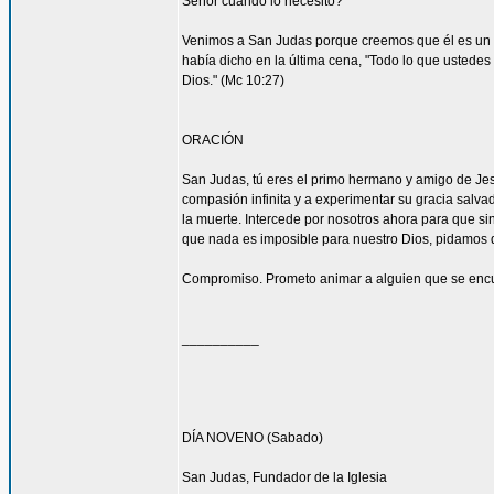
Señor cuando lo necesito?
Venimos a San Judas porque creemos que él es un 
había dicho en la última cena, "Todo lo que ustedes 
Dios." (Mc 10:27)
ORACIÓN
San Judas, tú eres el primo hermano y amigo de Jesú
compasión infinita y a experimentar su gracia salvad
la muerte. Intercede por nosotros ahora para que sin
que nada es imposible para nuestro Dios, pidamos 
Compromiso. Prometo animar a alguien que se encu
__________
DÍA NOVENO (Sabado)
San Judas, Fundador de la Iglesia