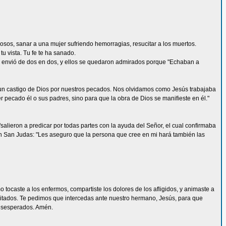
rosos, sanar a una mujer sufriendo hemorragias, resucitar a los muertos.
u vista. Tu fe te ha sanado.
 Los envió de dos en dos, y ellos se quedaron admirados porque "Echaban a
un castigo de Dios por nuestros pecados. Nos olvidamos como Jesús trabajaba
pecado él o sus padres, sino para que la obra de Dios se manifieste en él."
alieron a predicar por todas partes con la ayuda del Señor, el cual confirmaba
n San Judas: "Les aseguro que la persona que cree en mi hará también las
tocaste a los enfermos, compartiste los dolores de los afligidos, y animaste a
pacitados. Te pedimos que intercedas ante nuestro hermano, Jesús, para que
 desesperados. Amén.