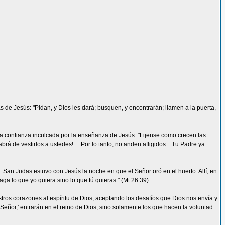
de Jesús: "Pidan, y Dios les dará; busquen, y encontrarán; llamen a la puerta,
 confianza inculcada por la enseñanza de Jesús: "Fijense como crecen las
rá de vestirlos a ustedes!.... Por lo tanto, no anden afligidos....Tu Padre ya
n Judas estuvo con Jesús la noche en que el Señor oró en el huerto. Allí, en
ga lo que yo quiera sino lo que tú quieras." (Mt 26:39)
ros corazones al espíritu de Dios, aceptando los desafíos que Dios nos envía y
ñor,' entrarán en el reino de Dios, sino solamente los que hacen la voluntad