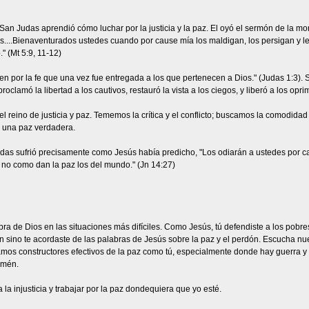
an Judas aprendió cómo luchar por la justicia y la paz. El oyó el sermón de la m
s....Bienaventurados ustedes cuando por cause mía los maldigan, los persigan y l
" (Mt 5:9, 11-12)
en por la fe que una vez fue entregada a los que pertenecen a Dios." (Judas 1:3). 
lamó la libertad a los cautivos, restauró la vista a los ciegos, y liberó a los opri
el reino de justicia y paz. Tememos la crítica y el conflicto; buscamos la comodidad
y una paz verdadera.
udas sufrió precisamente como Jesús había predicho, "Los odiarán a ustedes por ca
ro no como dan la paz los del mundo." (Jn 14:27)
ra de Dios en las situaciones más difíciles. Como Jesús, tú defendiste a los pobr
n sino te acordaste de las palabras de Jesús sobre la paz y el perdón. Escucha nue
amos constructores efectivos de la paz como tú, especialmente donde hay guerra y
Amén.
la injusticia y trabajar por la paz dondequiera que yo esté.