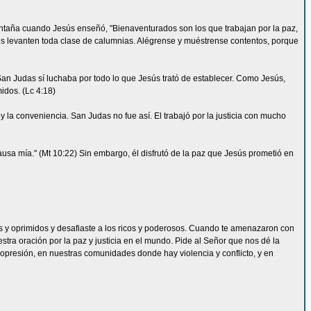
ontaña cuando Jesús enseñó, "Bienaventurados son los que trabajan por la paz,
es levanten toda clase de calumnias. Alégrense y muéstrense contentos, porque
San Judas sí luchaba por todo lo que Jesús trató de establecer. Como Jesús,
midos. (Lc 4:18)
 y la conveniencia. San Judas no fue así. El trabajó por la justicia con mucho
usa mía." (Mt 10:22) Sin embargo, él disfrutó de la paz que Jesús prometió en
es y oprimidos y desafiaste a los ricos y poderosos. Cuando te amenazaron con
stra oración por la paz y justicia en el mundo. Pide al Señor que nos dé la
 opresión, en nuestras comunidades donde hay violencia y conflicto, y en