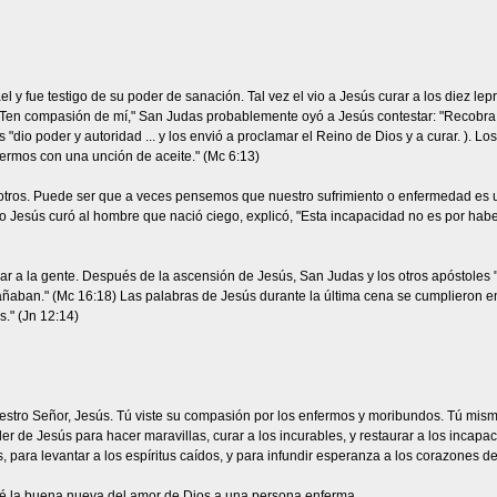
y fue testigo de su poder de sanación. Tal vez el vio a Jesús curar a los diez lep
! Ten compasión de mí," San Judas probablemente oyó a Jesús contestar: "Recobra t
 "dio poder y autoridad ... y los envió a proclamar el Reino de Dios y a curar. ).
rmos con una unción de aceite." (Mc 6:13)
otros. Puede ser que a veces pensemos que nuestro sufrimiento o enfermedad es 
Jesús curó al hombre que nació ciego, explicó, "Esta incapacidad no es por haber 
 a la gente. Después de la ascensión de Jesús, San Judas y los otros apóstoles "s
aban." (Mc 16:18) Las palabras de Jesús durante la última cena se cumplieron e
." (Jn 12:14)
uestro Señor, Jesús. Tú viste su compasión por los enfermos y moribundos. Tú mismo 
oder de Jesús para hacer maravillas, curar a los incurables, y restaurar a los inca
s, para levantar a los espíritus caídos, y para infundir esperanza a los corazones
 la buena nueva del amor de Dios a una persona enferma.