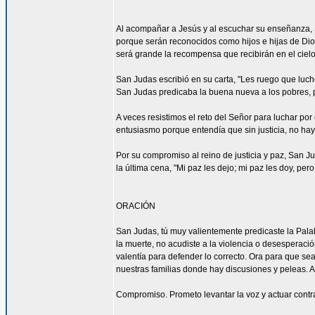
Al acompañar a Jesús y al escuchar su enseñanza, S
porque serán reconocidos como hijos e hijas de Dio
será grande la recompensa que recibirán en el cielo.
San Judas escribió en su carta, "Les ruego que luch
San Judas predicaba la buena nueva a los pobres, proc
A veces resistimos el reto del Señor para luchar por 
entusiasmo porque entendía que sin justicia, no ha
Por su compromiso al reino de justicia y paz, San J
la última cena, "Mi paz les dejo; mi paz les doy, pe
ORACIÓN
San Judas, tú muy valientemente predicaste la Palab
la muerte, no acudiste a la violencia o desesperació
valentía para defender lo correcto. Ora para que se
nuestras familias donde hay discusiones y peleas. 
Compromiso. Prometo levantar la voz y actuar contra 