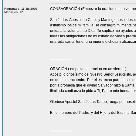
CONSAGRACIÓN (Empezar la oracion en un vierne
Registrado: 11 Jul 2006
Mensajes: 12
San Judas, Apóstol de Cristo y Mártir glorioso, des
asimismo los de mi familia. Te consagro mi mente pa
unida a la voluntad de Dios. Te suplico me ayudes 
todas las obligaciones de mi estado de vida y practi
una vida santa, tener una muerte dichosa y alcanza
__________
ORACIÓN ( empezar la oracion en un viernes)
Apóstol gloriosísimo de Nuestro Señor Jesucristo,
en que me encuentro. Por el estrecho parentesco que
por la promesa que el divino Salvador hizo a Santa 
ilimitada confianza te pido a Ti, Padre mío bondado
Glorioso Apóstol San Judas Tadeo, ruega por nosotr
En el nombre del Padre, y del Hijo, y del Espíritu S
__________