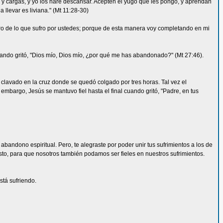
 y cargas, y yo los haré descansar. Acepten el yugo que les pongo, y aprendan
llevar es liviana." (Mt 11:28-30)
egro de lo que sufro por ustedes; porque de esta manera voy completando en mi
ando gritó, "Dios mío, Dios mío, ¿por qué me has abandonado?" (Mt 27:46).
 clavado en la cruz donde se quedó colgado por tres horas. Tal vez el
embargo, Jesús se mantuvo fiel hasta el final cuando gritó, "Padre, en tus
l abandono espiritual. Pero, te alegraste por poder unir tus sufrimientos a los de
sto, para que nosotros también podamos ser fieles en nuestros sufrimientos.
stá sufriendo.