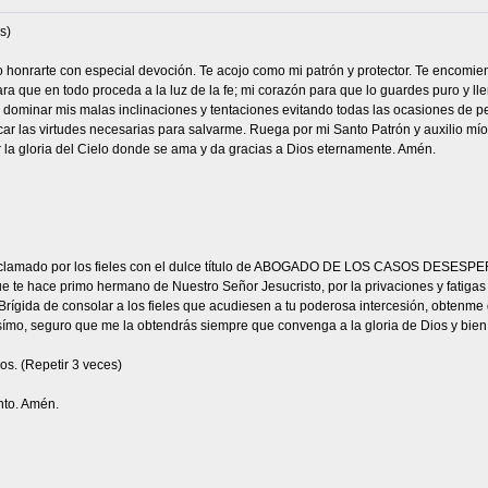
s)
eo honrarte con especial devoción. Te acojo como mi patrón y protector. Te encomie
ra que en todo proceda a la luz de la fe; mi corazón para que lo guardes puro y ll
a dominar mis malas inclinaciones y tentaciones evitando todas las ocasiones de p
car las virtudes necesarias para salvarme. Ruega por mi Santo Patrón y auxilio mío,
r la gloria del Cielo donde se ama y da gracias a Dios eternamente. Amén.
 aclamado por los fieles con el dulce título de ABOGADO DE LOS CASOS DESESPER
 te hace primo hermano de Nuestro Señor Jesucristo, por la privaciones y fatigas qu
Brígida de consolar a los fieles que acudiesen a tu poderosa intercesión, obtenme 
símo, seguro que me la obtendrás siempre que convenga a la gloria de Dios y bien 
os. (Repetir 3 veces)
anto. Amén.