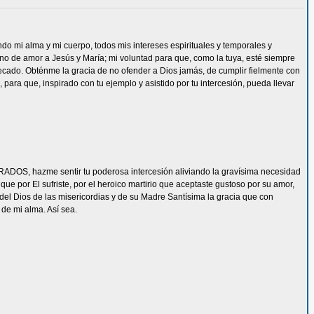
ndo mi alma y mi cuerpo, todos mis intereses espirituales y temporales y
eno de amor a Jesús y María; mi voluntad para que, como la tuya, esté siempre
ecado. Obténme la gracia de no ofender a Dios jamás, de cumplir fielmente con
 para que, inspirado con tu ejemplo y asistido por tu intercesión, pueda llevar
ADOS, hazme sentir tu poderosa intercesión aliviando la gravísima necesidad
e por El sufriste, por el heroico martirio que aceptaste gustoso por su amor,
del Dios de las misericordias y de su Madre Santísima la gracia que con
de mi alma. Así sea.