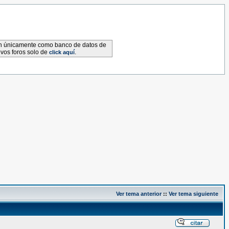
van únicamente como banco de datos de
evos foros solo de
.
click aquí
Ver tema anterior
::
Ver tema siguiente