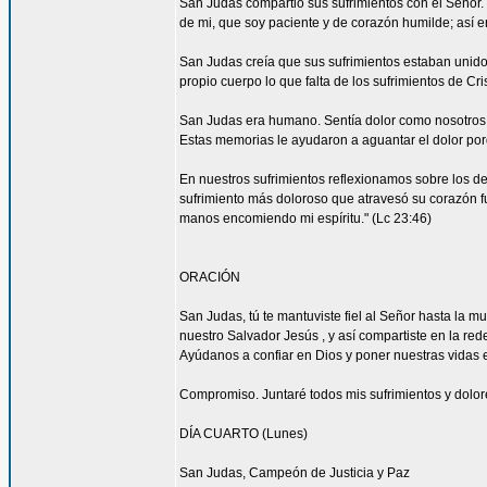
San Judas compartió sus sufrimientos con el Señor.
de mi, que soy paciente y de corazón humilde; así en
San Judas creía que sus sufrimientos estaban unidos
propio cuerpo lo que falta de los sufrimientos de Cris
San Judas era humano. Sentía dolor como nosotros. 
Estas memorias le ayudaron a aguantar el dolor por
En nuestros sufrimientos reflexionamos sobre los de
sufrimiento más doloroso que atravesó su corazón fu
manos encomiendo mi espíritu." (Lc 23:46)
ORACIÓN
San Judas, tú te mantuviste fiel al Señor hasta la mue
nuestro Salvador Jesús , y así compartiste en la re
Ayúdanos a confiar en Dios y poner nuestras vidas
Compromiso. Juntaré todos mis sufrimientos y dolore
DÍA CUARTO (Lunes)
San Judas, Campeón de Justicia y Paz