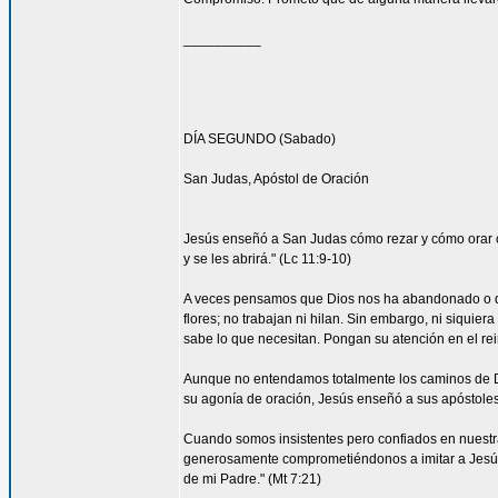
__________
DÍA SEGUNDO (Sabado)
San Judas, Apóstol de Oración
Jesús enseñó a San Judas cómo rezar y cómo orar co
y se les abrirá." (Lc 11:9-10)
A veces pensamos que Dios nos ha abandonado o que
flores; no trabajan ni hilan. Sin embargo, ni siquier
sabe lo que necesitan. Pongan su atención en el rein
Aunque no entendamos totalmente los caminos de Di
su agonía de oración, Jesús enseñó a sus apóstoles 
Cuando somos insistentes pero confiados en nuestra
generosamente comprometiéndonos a imitar a Jesús. 
de mi Padre." (Mt 7:21)