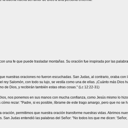
n una fe que puede trasladar montañas. Su oración fue inspirada por las palabras 
 nuestras oraciones no fueron escuchadas. San Judas, al contrario, oraba con la
a el rey Salomón, con todo su lujo, se vestía como una de ellas. ¡Cuánto más Dios hab
o de Dios, y recibirán también estas otras cosas." (Lc 12:22-31)
os, nos ponemos en sus manos con mucha confianza, como Jesús mismo lo hizo. Sa
cómo rezar: "Padre, si es posible, líbrame de este trago amargo, pero que no se ha
 oración, permitimos que nuestra oración transforme nuestras vidas. Abrimos nuest
San Judas entendió las palabras del Señor: "No todos los que me dicen: 'Señor, Se