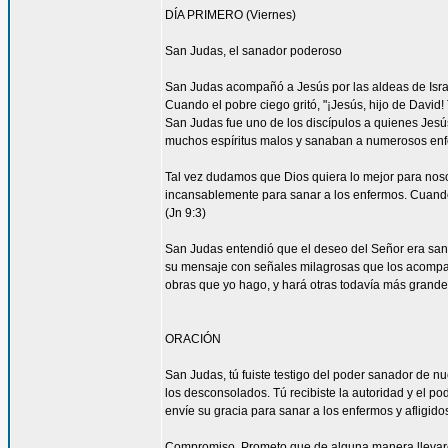
DÍA PRIMERO (Viernes)
San Judas, el sanador poderoso
San Judas acompañó a Jesús por las aldeas de Israel 
Cuando el pobre ciego gritó, "¡Jesús, hijo de David
San Judas fue uno de los discípulos a quienes Jesús
muchos espíritus malos y sanaban a numerosos enfe
Tal vez dudamos que Dios quiera lo mejor para nos
incansablemente para sanar a los enfermos. Cuando 
(Jn 9:3)
San Judas entendió que el deseo del Señor era sanar
su mensaje con señales milagrosas que los acompañ
obras que yo hago, y hará otras todavía más grandes
ORACIÓN
San Judas, tú fuiste testigo del poder sanador de n
los desconsolados. Tú recibiste la autoridad y el p
envíe su gracia para sanar a los enfermos y afligido
Compromiso. Prometo que de alguna manera llevaré