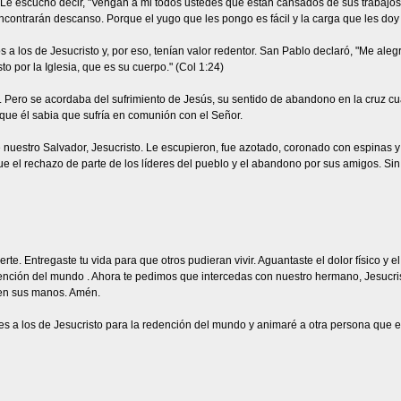
 Le escuchó decir, "Vengan a mi todos ustedes que están cansados de sus trabajos
contrarán descanso. Porque el yugo que les pongo es fácil y la carga que les doy a 
 a los de Jesucristo y, por eso, tenían valor redentor. San Pablo declaró, "Me al
to por la Iglesia, que es su cuerpo." (Col 1:24)
Pero se acordaba del sufrimiento de Jesús, su sentido de abandono en la cruz cu
que él sabia que sufría en comunión con el Señor.
 nuestro Salvador, Jesucristo. Le escupieron, fue azotado, coronado con espinas y
e el rechazo de parte de los líderes del pueblo y el abandono por sus amigos. Sin 
rte. Entregaste tu vida para que otros pudieran vivir. Aguantaste el dolor físico y e
dención del mundo . Ahora te pedimos que intercedas con nuestro hermano, Jesucri
 en sus manos. Amén.
s a los de Jesucristo para la redención del mundo y animaré a otra persona que e