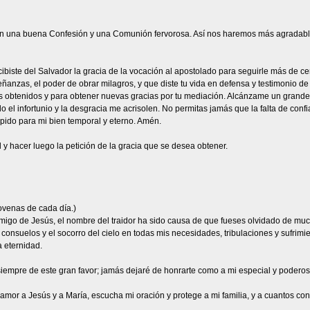
n una buena Confesión y una Comunión fervorosa. Así nos haremos más agradable
iste del Salvador la gracia de la vocación al apostolado para seguirle más de cerca
anzas, el poder de obrar milagros, y que diste tu vida en defensa y testimonio de 
s obtenidos y para obtener nuevas gracias por tu mediación. Alcánzame un grande a
 el infortunio y la desgracia me acrisolen. No permitas jamás que la falta de conf
 pido para mi bien temporal y eterno. Amén.
 y hacer luego la petición de la gracia que se desea obtener.
venas de cada día.)
migo de Jesús, el nombre del traidor ha sido causa de que fueses olvidado de mucho
onsuelos y el socorro del cielo en todas mis necesidades, tribulaciones y sufrimie
 eternidad.
empre de este gran favor; jamás dejaré de honrarte como a mi especial y poderoso 
amor a Jesús y a María, escucha mi oración y protege a mi familia, y a cuantos con 