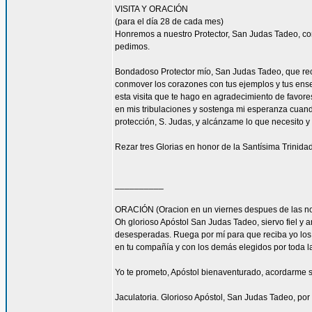
VISITA Y ORACIÓN
(para el día 28 de cada mes)
Honremos a nuestro Protector, San Judas Tadeo, co
pedimos.
Bondadoso Protector mío, San Judas Tadeo, que recib
conmover los corazones con tus ejemplos y tus enseñ
esta visita que te hago en agradecimiento de favore
en mis tribulaciones y sostenga mi esperanza cuando
protección, S. Judas, y alcánzame lo que necesito y
Rezar tres Glorias en honor de la Santísima Trinidad
__________
ORACIÓN (Oracion en un viernes despues de las no
Oh glorioso Apóstol San Judas Tadeo, siervo fiel y a
desesperadas. Ruega por mí para que reciba yo los c
en tu compañía y con los demás elegidos por toda la
Yo te prometo, Apóstol bienaventurado, acordarme si
Jaculatoria. Glorioso Apóstol, San Judas Tadeo, por 