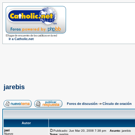
El lugar de encuentro de los católicos en la red
Ir a Catholic.net
jarebis
Foros de discusión
->
Círculo de oración
Autor
jaei
Publicado: Jue Mar 20, 2008 7:38 pm
Asunto
: jarebis
Nuevo
Tema:
jarebis