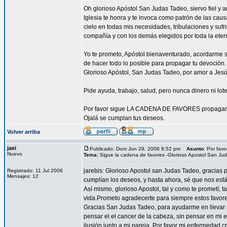
Oh glorioso Apóstol San Judas Tadeo, siervo fiel y 
Iglesia te honra y te invoca como patrón de las caus
cielo en todas mis necesidades, tribulaciones y sufr
compañía y con los demás elegidos por toda la eter
Yo te prometo, Apóstol bienaventurado, acordarme s
de hacer todo lo posible para propagar tu devoción. 
Glorioso Apóstol, San Judas Tadeo, por amor a Jesús 
Pide ayuda, trabajo, salud, pero nunca dinero ni lote
Por favor sigue LA CADENA DE FAVORES propagand
Ojalá se cumplan tus deseos.
Volver arriba
jaei
Publicado: Dom Jun 29, 2008 9:52 pm
Asunto
: Por fav
Nuevo
Tema:
Sigue la cadena de favores -Glorioso Apostol San Ju
jarebis: Glorioso Apostol san Judas Tadeo, gracias 
Registrado: 11 Jul 2006
Mensajes: 12
cumplían los deseos, y hasta ahora, sé que nos est
Así mismo, glorioso Apostol, tal y como te prometí
vida.Prometo agradecerte para siempre estos favores
Gracias San Judas Tadeo, para ayudarme en llevar m
pensar el el cancer de la cabeza, sin pensar en mi e
ilusión junto a mi pareja. Por favor mi enfermedad