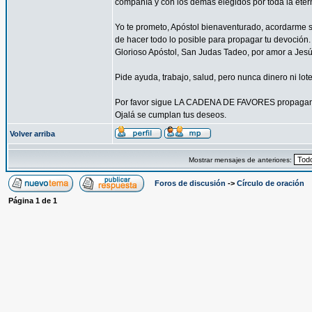
compañía y con los demás elegidos por toda la eter
Yo te prometo, Apóstol bienaventurado, acordarme s
de hacer todo lo posible para propagar tu devoción. 
Glorioso Apóstol, San Judas Tadeo, por amor a Jesús 
Pide ayuda, trabajo, salud, pero nunca dinero ni lote
Por favor sigue LA CADENA DE FAVORES propagand
Ojalá se cumplan tus deseos.
Volver arriba
Mostrar mensajes de anteriores:
Foros de discusión
->
Círculo de oración
Página
1
de
1