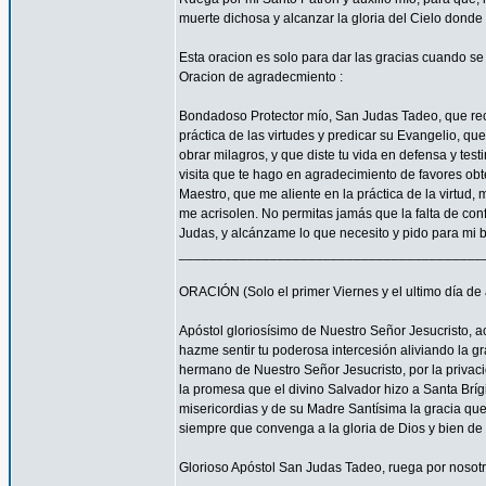
muerte dichosa y alcanzar la gloria del Cielo dond
Esta oracion es solo para dar las gracias cuando s
Oracion de agradecmiento :
Bondadoso Protector mío, San Judas Tadeo, que reci
práctica de las virtudes y predicar su Evangelio, q
obrar milagros, y que diste tu vida en defensa y tes
visita que te hago en agradecimiento de favores ob
Maestro, que me aliente en la práctica de la virtud,
me acrisolen. No permitas jamás que la falta de con
Judas, y alcánzame lo que necesito y pido para mi 
________________________________________
ORACIÓN (Solo el primer Viernes y el ultimo día de
Apóstol gloriosísimo de Nuestro Señor Jesucrist
hazme sentir tu poderosa intercesión aliviando la 
hermano de Nuestro Señor Jesucristo, por la privacio
la promesa que el divino Salvador hizo a Santa Bríg
misericordias y de su Madre Santísima la gracia qu
siempre que convenga a la gloria de Dios y bien de 
Glorioso Apóstol San Judas Tadeo, ruega por nosotr