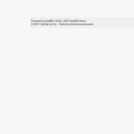
Powered by
phpBB
© 2001, 2007 phpBB Group
© 2007
Catholic.net
Inc. - Todos los derechos reservados