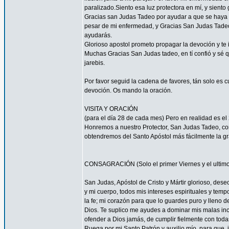
paralizado.Siento esa luz protectora en mí, y siento 
Gracias san Judas Tadeo por ayudar a que se haya 
pesar de mi enfermedad, y Gracias San Judas Tadeo
ayudarás.
Glorioso apostol prometo propagar la devoción y te
Muchas Gracias San Judas tadeo, en tí confió y sé
jarebis.
Por favor seguid la cadena de favores, tán solo es 
devoción. Os mando la oración.
VISITA Y ORACIÓN
(para el día 28 de cada mes) Pero en realidad es el 
Honremos a nuestro Protector, San Judas Tadeo, c
obtendremos del Santo Apóstol más fácilmente la g
CONSAGRACIÓN (Solo el primer Viernes y el ultimo
San Judas, Apóstol de Cristo y Mártir glorioso, des
y mi cuerpo, todos mis intereses espirituales y tem
la fe; mi corazón para que lo guardes puro y lleno 
Dios. Te suplico me ayudes a dominar mis malas inc
ofender a Dios jamás, de cumplir fielmente con todas
Ruega por mi Santo Patrón y auxilio mío, para que, i