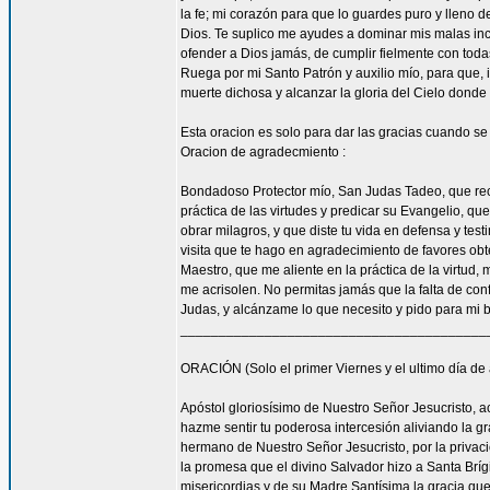
la fe; mi corazón para que lo guardes puro y lleno 
Dios. Te suplico me ayudes a dominar mis malas inc
ofender a Dios jamás, de cumplir fielmente con todas
Ruega por mi Santo Patrón y auxilio mío, para que, i
muerte dichosa y alcanzar la gloria del Cielo dond
Esta oracion es solo para dar las gracias cuando s
Oracion de agradecmiento :
Bondadoso Protector mío, San Judas Tadeo, que reci
práctica de las virtudes y predicar su Evangelio, q
obrar milagros, y que diste tu vida en defensa y tes
visita que te hago en agradecimiento de favores ob
Maestro, que me aliente en la práctica de la virtud,
me acrisolen. No permitas jamás que la falta de con
Judas, y alcánzame lo que necesito y pido para mi 
________________________________________
ORACIÓN (Solo el primer Viernes y el ultimo día de
Apóstol gloriosísimo de Nuestro Señor Jesucrist
hazme sentir tu poderosa intercesión aliviando la 
hermano de Nuestro Señor Jesucristo, por la privacio
la promesa que el divino Salvador hizo a Santa Bríg
misericordias y de su Madre Santísima la gracia qu