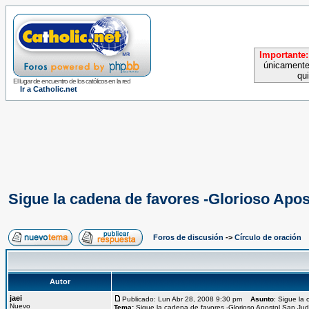
Importante:
únicamente
qu
El lugar de encuentro de los católicos en la red
Ir a Catholic.net
Sigue la cadena de favores -Glorioso Apo
Foros de discusión
->
Círculo de oración
Autor
jaei
Publicado: Lun Abr 28, 2008 9:30 pm
Asunto
: Sigue la
Nuevo
Tema:
Sigue la cadena de favores -Glorioso Apostol San Ju