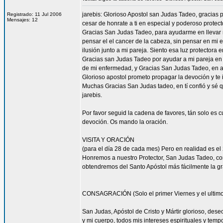
jarebis: Glorioso Apostol san Judas Tadeo, gracias 
Registrado: 11 Jul 2006
Mensajes: 12
cesar de honrate a ti en especial y poderoso protect
Gracias San Judas Tadeo, para ayudarme en llevar m
pensar el el cancer de la cabeza, sin pensar en mi e
ilusión junto a mi pareja. Siento esa luz protectora e
Gracias san Judas Tadeo por ayudar a mi pareja en
de mi enfermedad, y Gracias San Judas Tadeo, en a
Glorioso apostol prometo propagar la devoción y te
Muchas Gracias San Judas tadeo, en tí confió y sé
jarebis.
Por favor seguid la cadena de favores, tán solo es 
devoción. Os mando la oración.
VISITA Y ORACIÓN
(para el día 28 de cada mes) Pero en realidad es el 
Honremos a nuestro Protector, San Judas Tadeo, c
obtendremos del Santo Apóstol más fácilmente la g
CONSAGRACIÓN (Solo el primer Viernes y el ultimo
San Judas, Apóstol de Cristo y Mártir glorioso, des
y mi cuerpo, todos mis intereses espirituales y tem