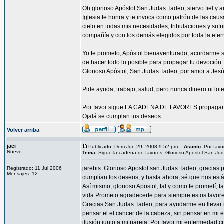
Oh glorioso Apóstol San Judas Tadeo, siervo fiel y 
Iglesia te honra y te invoca como patrón de las caus
cielo en todas mis necesidades, tribulaciones y sufr
compañía y con los demás elegidos por toda la eter
Yo te prometo, Apóstol bienaventurado, acordarme s
de hacer todo lo posible para propagar tu devoción. 
Glorioso Apóstol, San Judas Tadeo, por amor a Jesús 
Pide ayuda, trabajo, salud, pero nunca dinero ni lote
Por favor sigue LA CADENA DE FAVORES propagand
Ojalá se cumplan tus deseos.
Volver arriba
jaei
Publicado: Dom Jun 29, 2008 9:52 pm
Asunto
: Por fav
Nuevo
Tema:
Sigue la cadena de favores -Glorioso Apostol San Ju
jarebis: Glorioso Apostol san Judas Tadeo, gracias 
Registrado: 11 Jul 2006
Mensajes: 12
cumplían los deseos, y hasta ahora, sé que nos est
Así mismo, glorioso Apostol, tal y como te prometí
vida.Prometo agradecerte para siempre estos favores
Gracias San Judas Tadeo, para ayudarme en llevar m
pensar el el cancer de la cabeza, sin pensar en mi e
ilusión junto a mi pareja. Por favor mi enfermedad