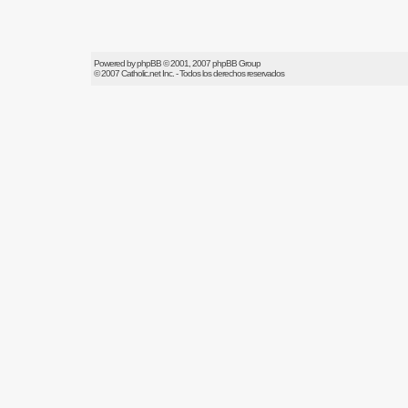
Powered by
phpBB
© 2001, 2007 phpBB Group
© 2007
Catholic.net
Inc. - Todos los derechos reservados