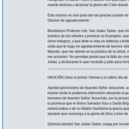
muerte dichosa y alcanzar la gloria del Cielo dond
Esta oracion es solo para dar las gracias cuando s
Oracion de agradecmiento :
Bondadoso Protector mío, San Judas Tadeo, que reci
práctica de las virtudes y predicar su Evangelio, q
obrar milagros, y que diste tu vida en defensa y tes
visita que te hago en agradecimiento de favores ob
Maestro, que me aliente en la práctica de la virtud,
me acrisolen. No permitas jamás que la falta de con
Judas, y alcánzame lo que necesito y pido para mi 
________________________________________
ORACIÓN (Solo el primer Viernes y el ultimo día de
Apóstol gloriosísimo de Nuestro Señor Jesucrist
hazme sentir tu poderosa intercesión aliviando la 
hermano de Nuestro Señor Jesucristo, por la privacio
la promesa que el divino Salvador hizo a Santa Bríg
misericordias y de su Madre Santísima la gracia qu
siempre que convenga a la gloria de Dios y bien de 
Glorioso Apóstol San Judas Tadeo, ruega por nosotr