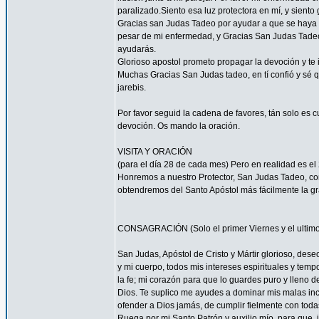
paralizado.Siento esa luz protectora en mí, y siento 
Gracias san Judas Tadeo por ayudar a que se haya 
pesar de mi enfermedad, y Gracias San Judas Tadeo
ayudarás.
Glorioso apostol prometo propagar la devoción y te
Muchas Gracias San Judas tadeo, en tí confió y sé
jarebis.
Por favor seguid la cadena de favores, tán solo es 
devoción. Os mando la oración.
VISITA Y ORACIÓN
(para el día 28 de cada mes) Pero en realidad es el 
Honremos a nuestro Protector, San Judas Tadeo, c
obtendremos del Santo Apóstol más fácilmente la g
CONSAGRACIÓN (Solo el primer Viernes y el ultimo
San Judas, Apóstol de Cristo y Mártir glorioso, des
y mi cuerpo, todos mis intereses espirituales y tem
la fe; mi corazón para que lo guardes puro y lleno 
Dios. Te suplico me ayudes a dominar mis malas inc
ofender a Dios jamás, de cumplir fielmente con todas
Ruega por mi Santo Patrón y auxilio mío, para que, i