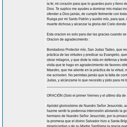
la fe; mi corazón para que lo guardes puro y lleno 
Dios. Te suplico me ayudes a dominar mis malas inc
ofender a Dios jamás, de cumplir fielmente con todas
Ruega por mi Santo Patrón y auxilio mío, para que, i
muerte dichosa y alcanzar la gloria del Cielo dond
Esta oracion es solo para dar las gracias cuando s
Oracion de agradecmiento :
Bondadoso Protector mío, San Judas Tadeo, que reci
práctica de las virtudes y predicar su Evangelio, q
obrar milagros, y que diste tu vida en defensa y tes
visita que te hago en agradecimiento de favores ob
Maestro, que me aliente en la práctica de la virtud,
me acrisolen. No permitas jamás que la falta de con
Judas, y alcánzame lo que necesito y pido para mi 
________________________________________
ORACIÓN (Solo el primer Viernes y el ultimo día de
Apóstol gloriosísimo de Nuestro Señor Jesucrist
hazme sentir tu poderosa intercesión aliviando la 
hermano de Nuestro Señor Jesucristo, por la privacio
la promesa que el divino Salvador hizo a Santa Bríg
misericordias y de su Madre Santísima la gracia qu