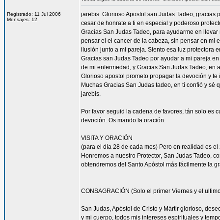
jarebis: Glorioso Apostol san Judas Tadeo, gracias 
Registrado: 11 Jul 2006
Mensajes: 12
cesar de honrate a ti en especial y poderoso protect
Gracias San Judas Tadeo, para ayudarme en llevar m
pensar el el cancer de la cabeza, sin pensar en mi e
ilusión junto a mi pareja. Siento esa luz protectora e
Gracias san Judas Tadeo por ayudar a mi pareja en
de mi enfermedad, y Gracias San Judas Tadeo, en a
Glorioso apostol prometo propagar la devoción y te
Muchas Gracias San Judas tadeo, en tí confió y sé
jarebis.
Por favor seguid la cadena de favores, tán solo es 
devoción. Os mando la oración.
VISITA Y ORACIÓN
(para el día 28 de cada mes) Pero en realidad es el 
Honremos a nuestro Protector, San Judas Tadeo, c
obtendremos del Santo Apóstol más fácilmente la g
CONSAGRACIÓN (Solo el primer Viernes y el ultimo
San Judas, Apóstol de Cristo y Mártir glorioso, des
y mi cuerpo, todos mis intereses espirituales y tem