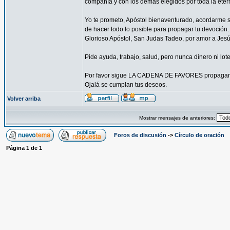
compañía y con los demás elegidos por toda la eter
Yo te prometo, Apóstol bienaventurado, acordarme s
de hacer todo lo posible para propagar tu devoción. 
Glorioso Apóstol, San Judas Tadeo, por amor a Jesús 
Pide ayuda, trabajo, salud, pero nunca dinero ni lote
Por favor sigue LA CADENA DE FAVORES propagand
Ojalá se cumplan tus deseos.
Volver arriba
Mostrar mensajes de anteriores:
Foros de discusión
->
Círculo de oración
Página
1
de
1