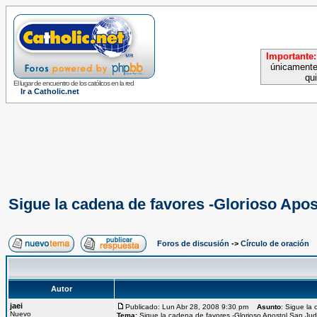
Importante:
únicamente
qu
El lugar de encuentro de los católicos en la red
Ir a Catholic.net
Sigue la cadena de favores -Glorioso Apo
Foros de discusión
->
Círculo de oración
Autor
jaei
Publicado: Lun Abr 28, 2008 9:30 pm
Asunto
: Sigue la
Nuevo
Tema:
Sigue la cadena de favores -Glorioso Apostol San Ju