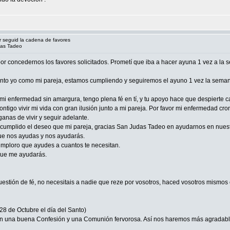
or seguid la cadena de favores
das Tadeo
por concedernos los favores solicitados. Prometí que iba a hacer ayuna 1 vez a la
, tanto yo como mi pareja, estamos cumpliendo y seguiremos el ayuno 1 vez la sema
 enfermedad sin amargura, tengo plena fé en tí, y tu apoyo hace que despierte cada
ontigo vivir mi vida con gran ilusión junto a mi pareja. Por favor mi enfermedad 
ganas de vivir y seguir adelante.
cumplido el deseo que mi pareja, gracias San Judas Tadeo en ayudarnos en nuest
que nos ayudas y nos ayudarás.
 imploro que ayudes a cuantos te necesitan.
 que me ayudarás.
cuestión de fé, no necesitais a nadie que reze por vosotros, haced vosotros mismo
28 de Octubre el día del Santo)
n una buena Confesión y una Comunión fervorosa. Así nos haremos más agradable