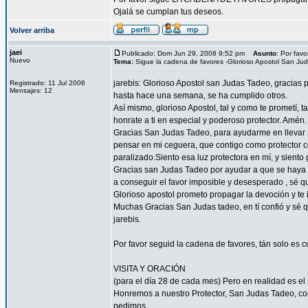
Ojalá se cumplan tus deseos.
Volver arriba
jaei
Publicado: Dom Jun 29, 2008 9:52 pm
Asunto
: Por fav
Nuevo
Tema:
Sigue la cadena de favores -Glorioso Apostol San Ju
jarebis: Glorioso Apostol san Judas Tadeo, gracias 
Registrado: 11 Jul 2006
Mensajes: 12
hasta hace una semana, se ha cumplido otros.
Así mismo, glorioso Apostol, tal y como te prometí
honrate a ti en especial y poderoso protector. Amén.
Gracias San Judas Tadeo, para ayudarme en llevar mi
pensar en mi ceguera, que contigo como protector c
paralizado.Siento esa luz protectora en mí, y siento 
Gracias san Judas Tadeo por ayudar a que se haya 
a conseguir el favor imposible y desesperado , sé 
Glorioso apostol prometo propagar la devoción y te
Muchas Gracias San Judas tadeo, en tí confió y sé
jarebis.
Por favor seguid la cadena de favores, tán solo es 
VISITA Y ORACIÓN
(para el día 28 de cada mes) Pero en realidad es el 
Honremos a nuestro Protector, San Judas Tadeo, co
pedimos.