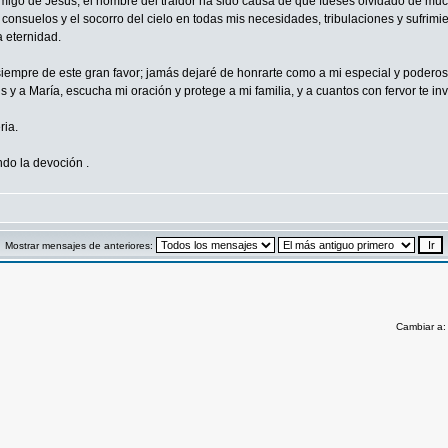
migo de Jesús, el nombre del traidor ha sido causa de que fueses olvidado de mucho
onsuelos y el socorro del cielo en todas mis necesidades, tribulaciones y sufrimie
 eternidad.
empre de este gran favor; jamás dejaré de honrarte como a mi especial y poderoso 
y a María, escucha mi oración y protege a mi familia, y a cuantos con fervor te in
ria.
o la devoción .
Mostrar mensajes de anteriores:
Cambiar a