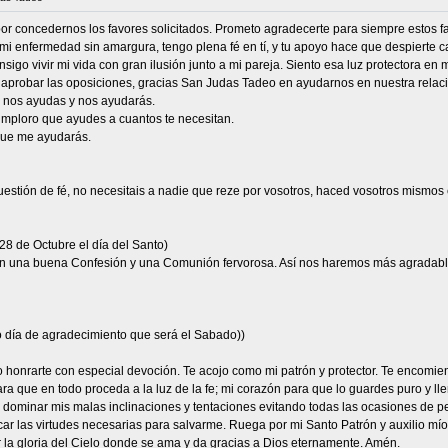
por concedernos los favores solicitados. Prometo agradecerte para siempre estos fa
 enfermedad sin amargura, tengo plena fé en tí, y tu apoyo hace que despierte cada
go vivir mi vida con gran ilusión junto a mi pareja. Siento esa luz protectora en mí
 aprobar las oposiciones, gracias San Judas Tadeo en ayudarnos en nuestra relac
e nos ayudas y nos ayudarás.
 imploro que ayudes a cuantos te necesitan.
 que me ayudarás.
cuestión de fé, no necesitais a nadie que reze por vosotros, haced vosotros mismo
28 de Octubre el día del Santo)
n una buena Confesión y una Comunión fervorosa. Así nos haremos más agradable
 día de agradecimiento que será el Sabado))
eo honrarte con especial devoción. Te acojo como mi patrón y protector. Te encomie
ra que en todo proceda a la luz de la fe; mi corazón para que lo guardes puro y ll
a dominar mis malas inclinaciones y tentaciones evitando todas las ocasiones de p
car las virtudes necesarias para salvarme. Ruega por mi Santo Patrón y auxilio mío,
r la gloria del Cielo donde se ama y da gracias a Dios eternamente. Amén.