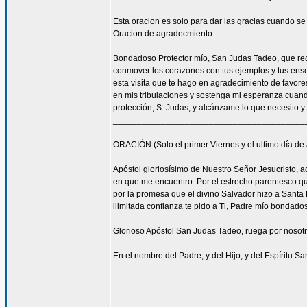
Esta oracion es solo para dar las gracias cuando s
Oracion de agradecmiento :
Bondadoso Protector mío, San Judas Tadeo, que recib
conmover los corazones con tus ejemplos y tus enseñ
esta visita que te hago en agradecimiento de favore
en mis tribulaciones y sostenga mi esperanza cuando
protección, S. Judas, y alcánzame lo que necesito y
________________________________________
ORACIÓN (Solo el primer Viernes y el ultimo día de
Apóstol gloriosísimo de Nuestro Señor Jesucristo,
en que me encuentro. Por el estrecho parentesco que
por la promesa que el divino Salvador hizo a Santa 
ilimitada confianza te pido a Ti, Padre mío bondado
Glorioso Apóstol San Judas Tadeo, ruega por nosotr
En el nombre del Padre, y del Hijo, y del Espíritu S