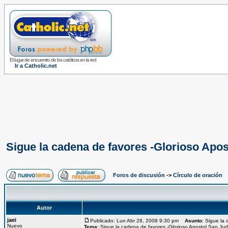
El lugar de encuentro de los católicos en la red
Ir a Catholic.net
Sigue la cadena de favores -Glorioso Apo
Foros de discusión
->
Círculo de oración
Autor
jaei
Publicado: Lun Abr 28, 2008 9:30 pm
Asunto
: Sigue la
Nuevo
Tema:
Sigue la cadena de favores -Glorioso Apostol San Ju