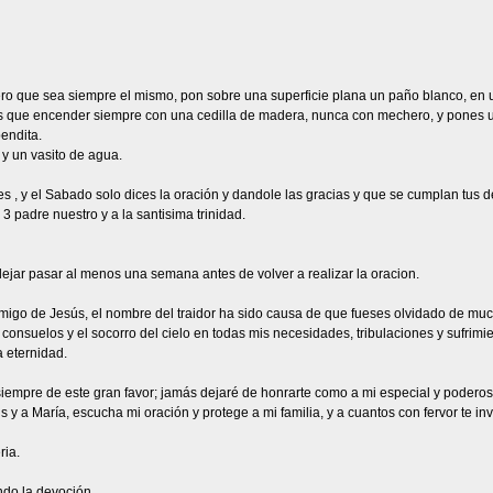
 pero que sea siempre el mismo, pon sobre una superficie plana un paño blanco, en 
nes que encender siempre con una cedilla de madera, nunca con mechero, y pones un
endita.
 y un vasito de agua.
, y el Sabado solo dices la oración y dandole las gracias y que se cumplan tus 
3 padre nuestro y a la santisima trinidad.
ejar pasar al menos una semana antes de volver a realizar la oracion.
migo de Jesús, el nombre del traidor ha sido causa de que fueses olvidado de mucho
onsuelos y el socorro del cielo en todas mis necesidades, tribulaciones y sufrimie
 eternidad.
empre de este gran favor; jamás dejaré de honrarte como a mi especial y poderoso 
y a María, escucha mi oración y protege a mi familia, y a cuantos con fervor te in
ria.
o la devoción .