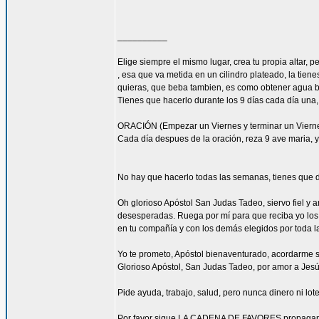
__________
Elige siempre el mismo lugar, crea tu propia altar,
, esa que va metida en un cilindro plateado, la tie
quieras, que beba tambien, es como obtener agua b
Tienes que hacerlo durante los 9 días cada día una,
ORACIÓN (Empezar un Viernes y terminar un Viernes 
Cada día despues de la oración, reza 9 ave maria, y 
No hay que hacerlo todas las semanas, tienes que d
Oh glorioso Apóstol San Judas Tadeo, siervo fiel y a
desesperadas. Ruega por mí para que reciba yo los c
en tu compañía y con los demás elegidos por toda la
Yo te prometo, Apóstol bienaventurado, acordarme si
Glorioso Apóstol, San Judas Tadeo, por amor a Jesús 
Pide ayuda, trabajo, salud, pero nunca dinero ni lote
Por favor sigue LA CADENA DE FAVORES propagand