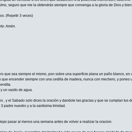
símo, seguro que me la obtendrás siempre que convenga a la gloria de Dios y bien 
os. (Repetir 3 veces)
anto. Amén.
 pero que sea siempre el mismo, pon sobre una superficie plana un paño blanco, en 
nes que encender siempre con una cedilla de madera, nunca con mechero, y pones un
endita.
 y un vasito de agua.
, y el Sabado solo dices la oración y dandole las gracias y que se cumplan tus 
3 padre nuestro y a la santisima trinidad.
ejar pasar al menos una semana antes de volver a realizar la oracion.