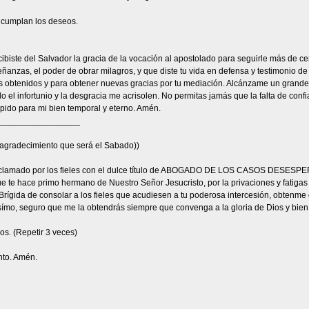
e cumplan los deseos.
iste del Salvador la gracia de la vocación al apostolado para seguirle más de cerca
anzas, el poder de obrar milagros, y que diste tu vida en defensa y testimonio de 
s obtenidos y para obtener nuevas gracias por tu mediación. Alcánzame un grande a
 el infortunio y la desgracia me acrisolen. No permitas jamás que la falta de conf
 pido para mi bien temporal y eterno. Amén.
_________________
 agradecimiento que será el Sabado))
 aclamado por los fieles con el dulce título de ABOGADO DE LOS CASOS DESESPER
 te hace primo hermano de Nuestro Señor Jesucristo, por la privaciones y fatigas qu
Brígida de consolar a los fieles que acudiesen a tu poderosa intercesión, obtenme 
símo, seguro que me la obtendrás siempre que convenga a la gloria de Dios y bien 
os. (Repetir 3 veces)
anto. Amén.