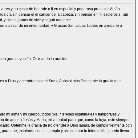
vores y no cesar de honrate a ti en especial y poderoso protector. Amén.
 día sin pensar el el cancer de la cabeza, sin pensar en mi esclerosis , sin
, y siento ganas de vivir y seguir adelante.
ion a pesar de mi enfermedad, y Gracias San Judas Tadeo, en ayudarle a
s con gran devoción. Os mando la oración.
s a Dios y obtendremos del Santo Apóstol más fácilmente la gracia que
ndo mi alma y mi cuerpo, todos mis intereses espirituales y temporales y
eno de amor a Jesús y María; mi voluntad para que, como la tuya, esté siempre
ecado. Obténme la gracia de no ofender a Dios jamás, de cumplir fielmente con
 para que, inspirado con tu ejemplo y asistido por tu intercesión, pueda llevar