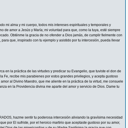
ndo mi alma y mi cuerpo, todos mis intereses espirituales y temporales y
eno de amor a Jesús y María; mi voluntad para que, como la tuya, esté siempre
ecado. Obténme la gracia de no ofender a Dios jamás, de cumplir fielmente con
 para que, inspirado con tu ejemplo y asistido por tu intercesión, pueda llevar
 en la práctica de las virtudes y predicar su Evangelio, que tuviste el don de
la Fe, recibe mis parabienes por estos grandes privilegios, y acepta gustoso
mor al Divino Maestro, que me aliente en la práctica de la virtud, me consuele
ianza en la Providencia divina me aparte del amor y servicio de Dios. Dame tu
ADOS, hazme sentir tu poderosa intercesión aliviando la gravísima necesidad
e por El sufriste, por el heroico martirio que aceptaste gustoso por su amor,
del Dios de las misericordias y de su Madre Santísima la gracia que con