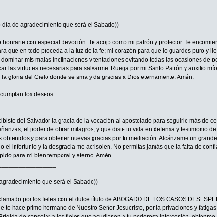
 día de agradecimiento que será el Sabado))
eo honrarte con especial devoción. Te acojo como mi patrón y protector. Te encomie
ra que en todo proceda a la luz de la fe; mi corazón para que lo guardes puro y ll
a dominar mis malas inclinaciones y tentaciones evitando todas las ocasiones de p
car las virtudes necesarias para salvarme. Ruega por mi Santo Patrón y auxilio mío,
r la gloria del Cielo donde se ama y da gracias a Dios eternamente. Amén.
e cumplan los deseos.
iste del Salvador la gracia de la vocación al apostolado para seguirle más de cerca
anzas, el poder de obrar milagros, y que diste tu vida en defensa y testimonio de 
s obtenidos y para obtener nuevas gracias por tu mediación. Alcánzame un grande a
 el infortunio y la desgracia me acrisolen. No permitas jamás que la falta de conf
 pido para mi bien temporal y eterno. Amén.
_________________
 agradecimiento que será el Sabado))
 aclamado por los fieles con el dulce título de ABOGADO DE LOS CASOS DESESPER
 te hace primo hermano de Nuestro Señor Jesucristo, por la privaciones y fatigas qu
Brígida de consolar a los fieles que acudiesen a tu poderosa intercesión, obtenme 