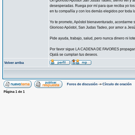
Oh glorioso Apóstol San Judas Tadeo, siervo fiel y a
desesperadas. Ruega por mí para que reciba yo los c
en tu compañía y con los demás elegidos por toda la
Yo te prometo, Apóstol bienaventurado, acordarme si
Glorioso Apóstol, San Judas Tadeo, por amor a Jesús 
Pide ayuda, trabajo, salud, pero nunca dinero ni lote
Por favor sigue LA CADENA DE FAVORES propagand
Ojalá se cumplan tus deseos.
Volver arriba
Foros de discusión
->
Círculo de oración
Página
1
de
1