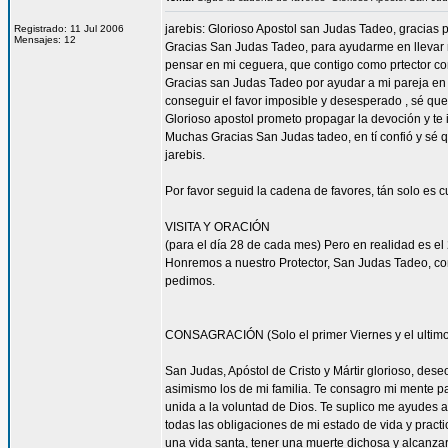
jarebis: Glorioso Apostol san Judas Tadeo, gracias 
Registrado: 11 Jul 2006
Mensajes: 12
Gracias San Judas Tadeo, para ayudarme en llevar mi
pensar en mi ceguera, que contigo como prtector consi
Gracias san Judas Tadeo por ayudar a mi pareja en
conseguir el favor imposible y desesperado , sé qu
Glorioso apostol prometo propagar la devoción y te
Muchas Gracias San Judas tadeo, en tí confió y sé
jarebis.
Por favor seguid la cadena de favores, tán solo es 
VISITA Y ORACIÓN
(para el día 28 de cada mes) Pero en realidad es el 
Honremos a nuestro Protector, San Judas Tadeo, co
pedimos.
CONSAGRACIÓN (Solo el primer Viernes y el ultimo
San Judas, Apóstol de Cristo y Mártir glorioso, des
asimismo los de mi familia. Te consagro mi mente pa
unida a la voluntad de Dios. Te suplico me ayudes 
todas las obligaciones de mi estado de vida y practi
una vida santa, tener una muerte dichosa y alcanza