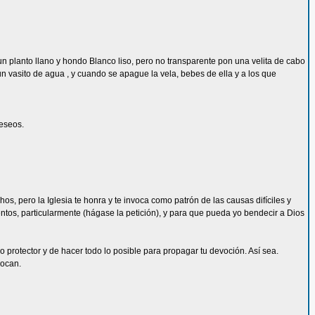
un planto llano y hondo Blanco liso, pero no transparente pon una velita de cabo
 vasito de agua , y cuando se apague la vela, bebes de ella y a los que
deseos.
s, pero la Iglesia te honra y te invoca como patrón de las causas difíciles y
ntos, particularmente (hágase la petición), y para que pueda yo bendecir a Dios
protector y de hacer todo lo posible para propagar tu devoción. Así sea.
vocan.