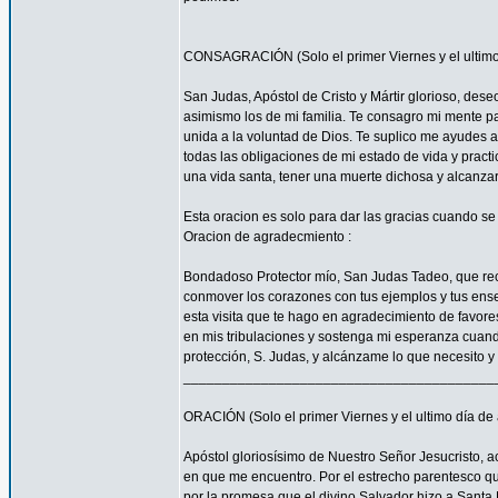
CONSAGRACIÓN (Solo el primer Viernes y el ultimo
San Judas, Apóstol de Cristo y Mártir glorioso, des
asimismo los de mi familia. Te consagro mi mente pa
unida a la voluntad de Dios. Te suplico me ayudes 
todas las obligaciones de mi estado de vida y practi
una vida santa, tener una muerte dichosa y alcanza
Esta oracion es solo para dar las gracias cuando s
Oracion de agradecmiento :
Bondadoso Protector mío, San Judas Tadeo, que recib
conmover los corazones con tus ejemplos y tus enseñ
esta visita que te hago en agradecimiento de favore
en mis tribulaciones y sostenga mi esperanza cuando
protección, S. Judas, y alcánzame lo que necesito y
________________________________________
ORACIÓN (Solo el primer Viernes y el ultimo día de
Apóstol gloriosísimo de Nuestro Señor Jesucristo,
en que me encuentro. Por el estrecho parentesco que
por la promesa que el divino Salvador hizo a Santa 