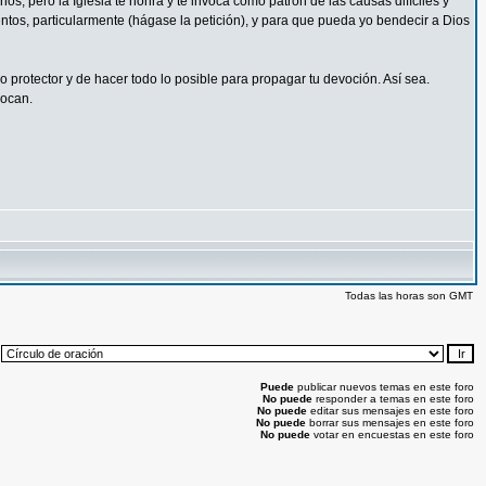
s, pero la Iglesia te honra y te invoca como patrón de las causas difíciles y
ntos, particularmente (hágase la petición), y para que pueda yo bendecir a Dios
protector y de hacer todo lo posible para propagar tu devoción. Así sea.
vocan.
Todas las horas son GMT
:
Puede
publicar nuevos temas en este foro
No puede
responder a temas en este foro
No puede
editar sus mensajes en este foro
No puede
borrar sus mensajes en este foro
No puede
votar en encuestas en este foro