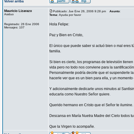
Volver arriba
Mauricio Lizarazo
Publicado: Jue Ene 26, 2006 9:28 pm
Asunto
:
Asiduo
Tema:
Ayuda por favor
Hola Felipe:
Registrado: 26 Ene 2006
Mensajes: 107
Paz y Bien en Cristo,
El único que puede saber si actuó bien o mal eres 
familia.
Si bien es cierto, los programas de televisión tien
vida pero no todo nos conviene para la santificació
Personalmente podría decirte que el suspenderle la
hacerle ver que es un bien para ella, y un momento
Y adicionalmente dedicarle unos minutos al Santísimo
educarla como Nuestro Señor quiere.
Querido hermano en Cristo que el Señor te ilumine.
Descansa en María Nuetra Madre del Cielo todos tus
Que la Virgen lo acompañe.