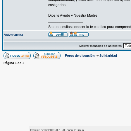
castigadas.
Dios te Ayude y Nuestra Madre.
_________________
Solo necesitas conocer la fe catolica para compren
Volver arriba
Mostrar mensajes de anteriores:
Foros de discusión
->
Solidaridad
Página
1
de
1
Powered by
phpBB
© 2001, 2007 phpBB Group