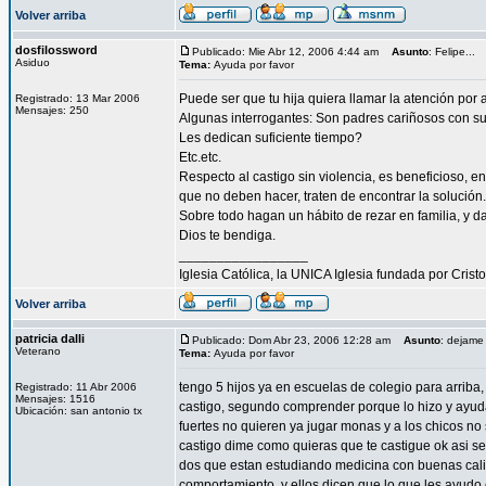
Volver arriba
dosfilossword
Publicado: Mie Abr 12, 2006 4:44 am
Asunto
: Felipe...
Asiduo
Tema:
Ayuda por favor
Puede ser que tu hija quiera llamar la atención por
Registrado: 13 Mar 2006
Mensajes: 250
Algunas interrogantes: Son padres cariñosos con su
Les dedican suficiente tiempo?
Etc.etc.
Respecto al castigo sin violencia, es beneficioso, e
que no deben hacer, traten de encontrar la solución.
Sobre todo hagan un hábito de rezar en familia, y d
Dios te bendiga.
_________________
Iglesia Católica, la UNICA Iglesia fundada por Cristo
Volver arriba
patricia dalli
Publicado: Dom Abr 23, 2006 12:28 am
Asunto
: dejame
Veterano
Tema:
Ayuda por favor
tengo 5 hijos ya en escuelas de colegio para arriba
Registrado: 11 Abr 2006
Mensajes: 1516
castigo, segundo comprender porque lo hizo y ayud
Ubicación: san antonio tx
fuertes no quieren ya jugar monas y a los chicos n
castigo dime como quieras que te castigue ok asi se
dos que estan estudiando medicina con buenas calif
comportamiento, y ellos dicen que lo que les ayudo 