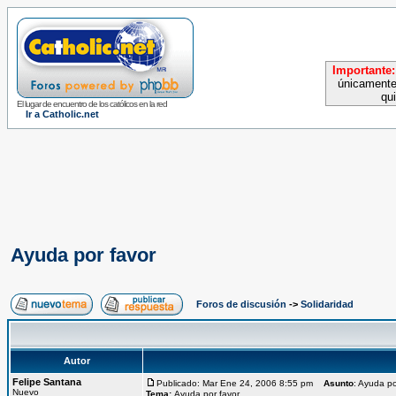
Importante:
únicamente
qu
El lugar de encuentro de los católicos en la red
Ir a Catholic.net
Ayuda por favor
Foros de discusión
->
Solidaridad
Autor
Felipe Santana
Publicado: Mar Ene 24, 2006 8:55 pm
Asunto
: Ayuda po
Nuevo
Tema:
Ayuda por favor