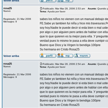
Volver arriba
rosa25
Publicado: Mar Mar 28, 2006 2:53 am
Asunto
: Querido 
Nuevo
Tema:
Ayuda por favor
sabes los niños no vienen con un manual debajo de
Registrado: 21 Mar 2006
Mensajes: 9
FE.Sabe yo tambien fui niña y hice mis travesuras.P
soy hoy.Nadie le puede decir si esta bien o mal uste
por algo o por alguien pero antes de hablar con ell
que lo que quieren es la mejor para ella .Y pregunt
verdad pues lo mismo le pasa a ella deve cumlpir co
Bueno que Dios y la Virgen lo bendiga 100pre
Su hermana en Cristo Rosa25
Volver arriba
rosa25
Publicado: Mar Mar 28, 2006 2:54 am
Asunto
: Querido 
Nuevo
Tema:
Ayuda por favor
sabes los niños no vienen con un manual debajo de
Registrado: 21 Mar 2006
Mensajes: 9
FE.Sabe yo tambien fui niña y hice mis travesuras.P
soy hoy.Nadie le puede decir si esta bien o mal uste
por algo o por alguien pero antes de hablar con ell
que lo que quieren es la mejor para ella .Y pregunt
verdad pues lo mismo le pasa a ella deve cumlpir co
Bueno que Dios y la Virgen lo bendiga 100pre
Su hermana en Cristo Rosa25