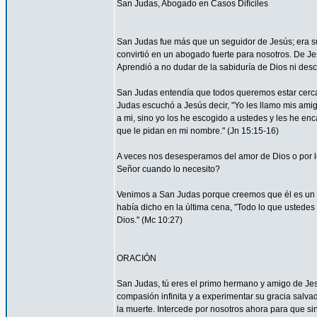
San Judas, Abogado en Casos Difíciles
San Judas fue más que un seguidor de Jesús; era su
convirtió en un abogado fuerte para nosotros. De Je
Aprendió a no dudar de la sabiduría de Dios ni desco
San Judas entendía que todos queremos estar cerca 
Judas escuchó a Jesús decir, "Yo les llamo mis am
a mi, sino yo los he escogido a ustedes y les he en
que le pidan en mi nombre." (Jn 15:15-16)
A veces nos desesperamos del amor de Dios o por
Señor cuando lo necesito?
Venimos a San Judas porque creemos que él es un 
había dicho en la última cena, "Todo lo que ustedes 
Dios." (Mc 10:27)
ORACIÓN
San Judas, tú eres el primo hermano y amigo de Jesú
compasión infinita y a experimentar su gracia salvad
la muerte. Intercede por nosotros ahora para que sin