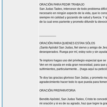
ORACIÓN PARA PEDIR TRABAJO
San Judas Tadeo, intercesor de todo problema difíci
necesario en ningún aspecto de la vida, que lo con
siempre mi calidad y gozando de salud y fuerza. Y qu
de la cual eres pariente y prometo difundir tu devoc
__________
ORACIÓN PARA QUIENES ESTAN SÓLOS
¡Santo Apóstol San Judas, fiel siervo y amigo de Jesú
desesperados. Ruega por mí, estoy solo y sin ayuda
Te imploro hagas uso del privilegio especial que se
Ven en mi ayuda en esta gran necesidad, para que pu
sufrimientos, particularmente... (haga aquí su petic
Te doy las gracias glorioso San Judas, y prometo n
agradecimiento hacer todo lo que pueda para fomen
ORACIÓN PREPARATORIA
Bendito Apóstol, San Judas Tadeo, Cristo te concedi
mi oración y si es de su agrado, haz que logre la gra