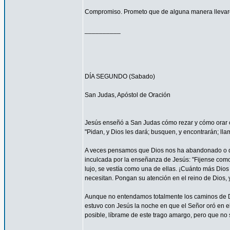
Compromiso. Prometo que de alguna manera llevaré
__________
DÍA SEGUNDO (Sabado)
San Judas, Apóstol de Oración
Jesús enseñó a San Judas cómo rezar y cómo orar c
"Pidan, y Dios les dará; busquen, y encontrarán; llam
A veces pensamos que Dios nos ha abandonado o que
inculcada por la enseñanza de Jesús: "Fijense como c
lujo, se vestía como una de ellas. ¡Cuánto más Dios h
necesitan. Pongan su atención en el reino de Dios, y
Aunque no entendamos totalmente los caminos de 
estuvo con Jesús la noche en que el Señor oró en el
posible, líbrame de este trago amargo, pero que no s