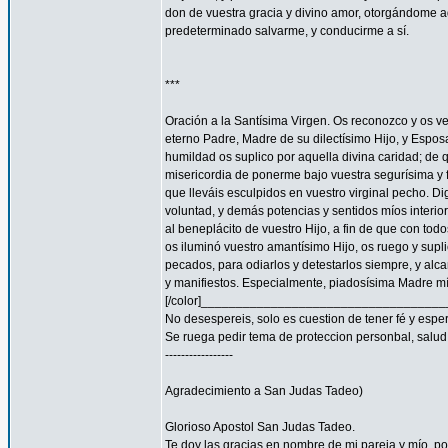
don de vuestra gracia y divino amor, otorgándome aq
predeterminado salvarme, y conducirme a sí.
***
Oración a la Santísima Virgen. Os reconozco y os ve
eterno Padre, Madre de su dilectísimo Hijo, y Espos
humildad os suplico por aquella divina caridad; de 
misericordia de ponerme bajo vuestra segurísima y f
que lleváis esculpidos en vuestro virginal pecho. 
voluntad, y demás potencias y sentidos míos interior
al beneplácito de vuestro Hijo, a fin de que con todo
os iluminó vuestro amantísimo Hijo, os ruego y supl
pecados, para odiarlos y detestarlos siempre, y a
y manifiestos. Especialmente, piadosísima Madre mía
[/color]__________________________________
No desespereis, solo es cuestion de tener fé y espe
Se ruega pedir tema de proteccion personbal, salud, familia
-----------------
Agradecimiento a San Judas Tadeo)
Glorioso Apostol San Judas Tadeo.
Te doy las gracias en nombre de mi pareja y mío, 