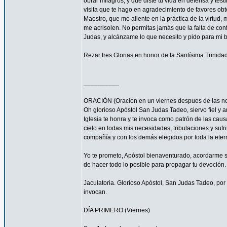
obrar milagros, y que diste tu vida en defensa y tes
visita que te hago en agradecimiento de favores ob
Maestro, que me aliente en la práctica de la virtud,
me acrisolen. No permitas jamás que la falta de con
Judas, y alcánzame lo que necesito y pido para mi 
Rezar tres Glorias en honor de la Santísima Trinidad
__________
ORACIÓN (Oracion en un viernes despues de las no
Oh glorioso Apóstol San Judas Tadeo, siervo fiel y 
Iglesia te honra y te invoca como patrón de las caus
cielo en todas mis necesidades, tribulaciones y sufr
compañía y con los demás elegidos por toda la eter
Yo te prometo, Apóstol bienaventurado, acordarme s
de hacer todo lo posible para propagar tu devoción. 
Jaculatoria. Glorioso Apóstol, San Judas Tadeo, por 
invocan.
DÍA PRIMERO (Viernes)