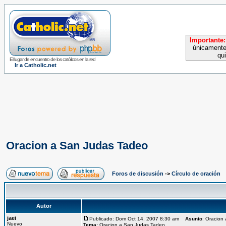
Importante:
únicamente
qu
El lugar de encuentro de los católicos en la red
Ir a Catholic.net
Oracion a San Judas Tadeo
Foros de discusión
->
Círculo de oración
Autor
jaei
Publicado: Dom Oct 14, 2007 8:30 am
Asunto
: Oracion
Nuevo
Tema:
Oracion a San Judas Tadeo