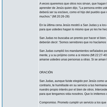
A veces queremos que otros nos sirvan, que hagan
aprender de Jesús quien dijo, "La persona entre ust
deberá ser su esclavo, como el hijo del pueblo que n
muchos." (Mt 20:26-28)
En la última cena Jesús mostró a San Judas y a los o
para que ustedes hagan lo mismo que yo les he hec
San Judas no buscaba un premio por hacer el bien. 
deberán decir: 'Somos servidores que no hacíamos f
San Judas cumplió los mandamientos señalados por 
mente, y a su prójimo como a si mismo (Mt 22:27-4
amarse ustedes unas personas a otras. Si se aman lo
ORACIÓN
San Judas, aunque fuiste elegido por Jesús como uno
contrario, te humillaste en su servicio a tus herma
nuestro propio interés por el bien de otros. Interced
para que tengamos vida nosotros. Que lo imitemos c
Compromiso. Prometo cumplir un servicio a los que 