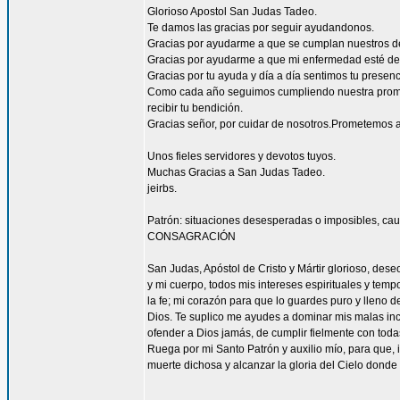
Glorioso Apostol San Judas Tadeo.
Te damos las gracias por seguir ayudandonos.
Gracias por ayudarme a que se cumplan nuestros d
Gracias por ayudarme a que mi enfermedad esté de
Gracias por tu ayuda y día a día sentimos tu presen
Como cada año seguimos cumpliendo nuestra promes
recibir tu bendición.
Gracias señor, por cuidar de nosotros.Prometemos a
Unos fieles servidores y devotos tuyos.
Muchas Gracias a San Judas Tadeo.
jeirbs.
Patrón: situaciones desesperadas o imposibles, cau
CONSAGRACIÓN
San Judas, Apóstol de Cristo y Mártir glorioso, des
y mi cuerpo, todos mis intereses espirituales y tem
la fe; mi corazón para que lo guardes puro y lleno 
Dios. Te suplico me ayudes a dominar mis malas inc
ofender a Dios jamás, de cumplir fielmente con todas
Ruega por mi Santo Patrón y auxilio mío, para que, i
muerte dichosa y alcanzar la gloria del Cielo dond