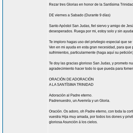
Rezar tres Glorias en honor de la Santísima Trinidad
DE viernes a Sabado (Durante 9 días)
Santo Apóstol San Judas, fiel siervo y amigo de Jesús
desesperados. Ruega por mi, estoy solo y sin ayuda
Te imploro hagas uso del privilegio especial que se
Ven en mi ayuda en esta gran necesidad, para que pu
sufrimientos, particularmente (haga aquí su petición
Te doy las gracias glorioso San Judas, y prometo n
agradecimiento hacer todo lo que pueda para fomen
ORACIÓN DE ADORACIÓN
A LA SANTÍSIMA TRINIDAD
Adoración al Padre eterno.
Padrenuestro, un Avemría y un Gloria.
Oración. Os adoro, oh Padre eterno, con toda la corte
vuestra Hija muy amada, por todos los dones y privi
gloriosa Asunción á los cielos.