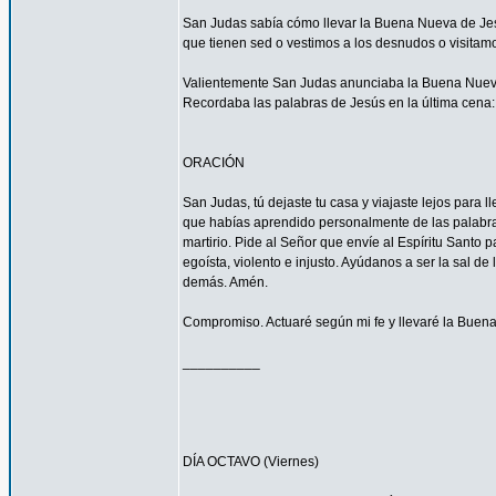
San Judas sabía cómo llevar la Buena Nueva de Jes
que tienen sed o vestimos a los desnudos o visitam
Valientemente San Judas anunciaba la Buena Nueva d
Recordaba las palabras de Jesús en la última cena: 
ORACIÓN
San Judas, tú dejaste tu casa y viajaste lejos para
que habías aprendido personalmente de las palabras y
martirio. Pide al Señor que envíe al Espíritu Santo
egoísta, violento e injusto. Ayúdanos a ser la sal d
demás. Amén.
Compromiso. Actuaré según mi fe y llevaré la Buena
__________
DÍA OCTAVO (Viernes)