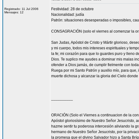
Festividad: 28 de octubre
Registrado: 11 Jul 2006
Mensajes: 12
Nacionalidad: judía
Patrón: situaciones desesperadas o imposibles, cau
CONSAGRACIÓN (solo el viernes al comenzar la or
San Judas, Apóstol de Cristo y Mártir glorioso, des
y mi cuerpo, todos mis intereses espirituales y tem
la fe; mi corazón para que lo guardes puro y lleno 
Dios. Te suplico me ayudes a dominar mis malas inc
ofender a Dios jamás, de cumplir fielmente con todas
Ruega por mi Santo Patrón y auxilio mío, para que, i
muerte dichosa y alcanzar la gloria del Cielo dond
__________
ORACIÓN (Solo el Viernes a continuacion de la con
Apóstol gloriosísimo de Nuestro Señor Jesucrist
hazme sentir tu poderosa intercesión aliviando la 
hermano de Nuestro Señor Jesucristo, por la privacio
la promesa que el divino Salvador hizo a Santa Bríg