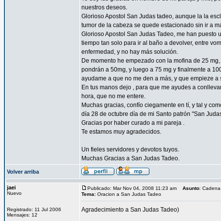
nuestros deseos.
Glorioso Apostol San Judas tadeo, aunque la la esc
tumor de la cabeza se quede estacionado sin ir a 
Glorioso Apostol San Judas Tadeo, me han puesto un
tiempo tan solo para ir al baño a devolver, entre vo
enfermedad, y no hay más solución.
De momento he empezado con la mofina de 25 mg, a 
pondrán a 50mg, y luego a 75 mg y finalmente a 10
ayudame a que no me den a más, y que empieze a sent
En tus manos dejo , para que me ayudes a conllevar 
hora, que no me entere.
Muchas gracias, confío ciegamente en tí, y tal y com
día 28 de octubre día de mi Santo patrón "San Juda
Gracias por haber curado a mi pareja .
Te estamos muy agradecidos.
Un fieles servidores y devotos tuyos.
Muchas Gracias a San Judas Tadeo.
Volver arriba
jaei
Publicado: Mar Nov 04, 2008 11:23 am
Asunto
: Cadena
Nuevo
Tema:
Oracion a San Judas Tadeo
Agradecimiento a San Judas Tadeo)
Registrado: 11 Jul 2006
Mensajes: 12