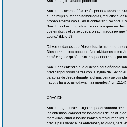
San Judas, el sanador poderoso
San Judas acompañó a Jesús por las aldeas de Israel 
a una mujer sufriendo hemorragias, resucitar a los 
probablemente oyó a Jesús contestar: "Recobra tu vi
San Judas fue uno de los discípulos a quienes Jesús 
dos en dos, y ellos se quedaron admirados porque
aceite." (Mc 6:13)
Tal vez dudamos que Dios quiera lo mejor para nos
Dios por nuestros pecados. Nos olvidamos como Je
nació ciego, explicó, "Esta incapacidad no es por ha
San Judas entendió que el deseo del Señor era sana
predicar por todas partes con la ayuda del Señor, 
palabras de Jesús durante la última cena se cumpli
hago, y hará otras todavía más grandes." (Jn 12:14)
ORACIÓN
San Judas, tú fuiste testigo del poder sanador de n
los enfermos, compartiste los dolores de los afligid
maravillas, curar a los incurables, y restaurar a l
gracia para sanar a los enfermos y afligidos, para l