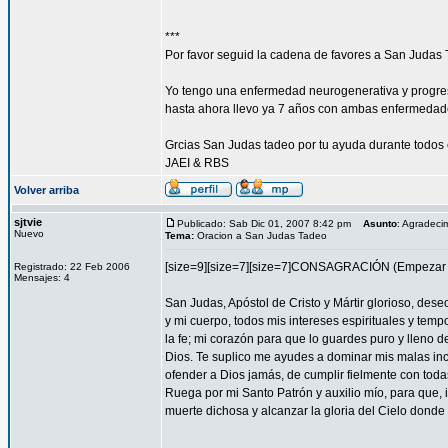
***
Por favor seguid la cadena de favores a San Judas 
Yo tengo una enfermedad neurogenerativa y progres
hasta ahora llevo ya 7 años con ambas enfermedad
Grcias San Judas tadeo por tu ayuda durante todos 
JAEI & RBS
Volver arriba
sjtvie
Publicado: Sab Dic 01, 2007 8:42 pm
Asunto
: Agradeci
Nuevo
Tema:
Oracion a San Judas Tadeo
[size=9][size=7][size=7]CONSAGRACIÓN (Empezar l
Registrado: 22 Feb 2006
Mensajes: 4
San Judas, Apóstol de Cristo y Mártir glorioso, des
y mi cuerpo, todos mis intereses espirituales y tem
la fe; mi corazón para que lo guardes puro y lleno 
Dios. Te suplico me ayudes a dominar mis malas inc
ofender a Dios jamás, de cumplir fielmente con todas
Ruega por mi Santo Patrón y auxilio mío, para que, i
muerte dichosa y alcanzar la gloria del Cielo dond