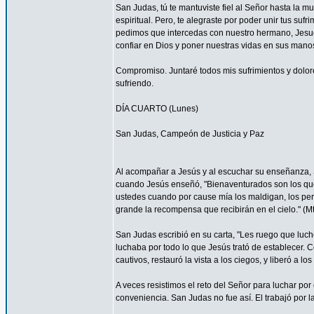
San Judas, tú te mantuviste fiel al Señor hasta la mu
espiritual. Pero, te alegraste por poder unir tus suf
pedimos que intercedas con nuestro hermano, Jesucr
confiar en Dios y poner nuestras vidas en sus mano
Compromiso. Juntaré todos mis sufrimientos y dolor
sufriendo.
DÍA CUARTO (Lunes)
San Judas, Campeón de Justicia y Paz
Al acompañar a Jesús y al escuchar su enseñanza, S
cuando Jesús enseñó, "Bienaventurados son los que 
ustedes cuando por cause mía los maldigan, los per
grande la recompensa que recibirán en el cielo." (Mt
San Judas escribió en su carta, "Les ruego que luch
luchaba por todo lo que Jesús trató de establecer. 
cautivos, restauró la vista a los ciegos, y liberó a lo
A veces resistimos el reto del Señor para luchar por 
conveniencia. San Judas no fue así. El trabajó por 