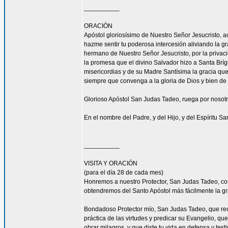
__________
ORACIÓN
Apóstol gloriosísimo de Nuestro Señor Jesucrist
hazme sentir tu poderosa intercesión aliviando la 
hermano de Nuestro Señor Jesucristo, por la privacio
la promesa que el divino Salvador hizo a Santa Bríg
misericordias y de su Madre Santísima la gracia qu
siempre que convenga a la gloria de Dios y bien de 
Glorioso Apóstol San Judas Tadeo, ruega por nosotr
En el nombre del Padre, y del Hijo, y del Espíritu S
__________
VISITA Y ORACIÓN
(para el día 28 de cada mes)
Honremos a nuestro Protector, San Judas Tadeo, c
obtendremos del Santo Apóstol más fácilmente la g
Bondadoso Protector mío, San Judas Tadeo, que reci
práctica de las virtudes y predicar su Evangelio, q
obrar milagros, y que diste tu vida en defensa y tes