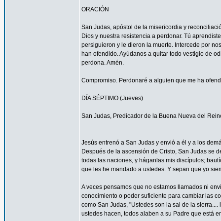
ORACIÓN
San Judas, apóstol de la misericordia y reconcilia
Dios y nuestra resistencia a perdonar. Tú aprendist
persiguieron y le dieron la muerte. Intercede por 
han ofendido. Ayúdanos a quitar todo vestigio de o
perdona. Amén.
Compromiso. Perdonaré a alguien que me ha ofendid
DÍA SÉPTIMO (Jueves)
San Judas, Predicador de la Buena Nueva del Rein
Jesús entrenó a San Judas y envió a él y a los demá
Después de la ascensión de Cristo, San Judas se de
todas las naciones, y háganlas mis discípulos; bautí
que les he mandado a ustedes. Y sepan que yo siemp
A veces pensamos que no estamos llamados ni envi
conocimiento o poder suficiente para cambiar las c
como San Judas, "Ustedes son la sal de la sierra.... 
ustedes hacen, todos alaben a su Padre que está en 