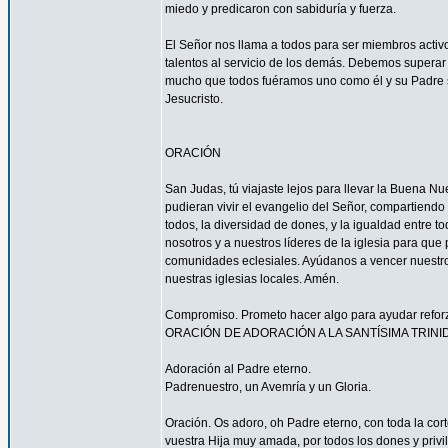
miedo y predicaron con sabiduría y fuerza.
El Señor nos llama a todos para ser miembros acti
talentos al servicio de los demás. Debemos superar 
mucho que todos fuéramos uno como él y su Padre s
Jesucristo.
ORACIÓN
San Judas, tú viajaste lejos para llevar la Buena N
pudieran vivir el evangelio del Señor, compartiendo
todos, la diversidad de dones, y la igualdad entre t
nosotros y a nuestros líderes de la iglesia para que
comunidades eclesiales. Ayúdanos a vencer nuestr
nuestras iglesias locales. Amén.
Compromiso. Prometo hacer algo para ayudar reforzar
ORACIÓN DE ADORACIÓN A LA SANTÍSIMA TRINI
Adoración al Padre eterno.
Padrenuestro, un Avemría y un Gloria.
Oración. Os adoro, oh Padre eterno, con toda la corte
vuestra Hija muy amada, por todos los dones y privi