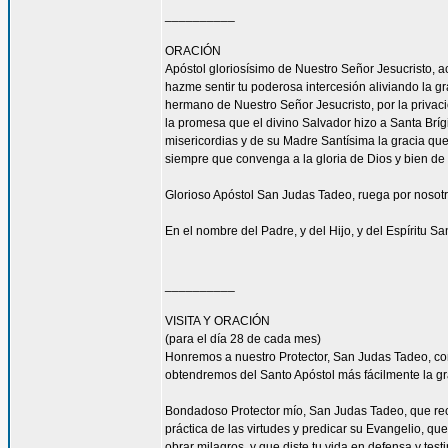
__________
ORACIÓN
Apóstol gloriosísimo de Nuestro Señor Jesucrist
hazme sentir tu poderosa intercesión aliviando la 
hermano de Nuestro Señor Jesucristo, por la privacio
la promesa que el divino Salvador hizo a Santa Bríg
misericordias y de su Madre Santísima la gracia qu
siempre que convenga a la gloria de Dios y bien de 
Glorioso Apóstol San Judas Tadeo, ruega por nosotr
En el nombre del Padre, y del Hijo, y del Espíritu S
__________
VISITA Y ORACIÓN
(para el día 28 de cada mes)
Honremos a nuestro Protector, San Judas Tadeo, c
obtendremos del Santo Apóstol más fácilmente la g
Bondadoso Protector mío, San Judas Tadeo, que reci
práctica de las virtudes y predicar su Evangelio, q
obrar milagros, y que diste tu vida en defensa y tes