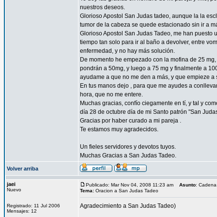
nuestros deseos.
Glorioso Apostol San Judas tadeo, aunque la la esc
tumor de la cabeza se quede estacionado sin ir a 
Glorioso Apostol San Judas Tadeo, me han puesto un
tiempo tan solo para ir al baño a devolver, entre vo
enfermedad, y no hay más solución.
De momento he empezado con la mofina de 25 mg, a 
pondrán a 50mg, y luego a 75 mg y finalmente a 10
ayudame a que no me den a más, y que empieze a sent
En tus manos dejo , para que me ayudes a conllevar 
hora, que no me entere.
Muchas gracias, confío ciegamente en tí, y tal y com
día 28 de octubre día de mi Santo patrón "San Juda
Gracias por haber curado a mi pareja .
Te estamos muy agradecidos.
Un fieles servidores y devotos tuyos.
Muchas Gracias a San Judas Tadeo.
Volver arriba
jaei
Publicado: Mar Nov 04, 2008 11:23 am
Asunto
: Cadena
Nuevo
Tema:
Oracion a San Judas Tadeo
Agradecimiento a San Judas Tadeo)
Registrado: 11 Jul 2006
Mensajes: 12