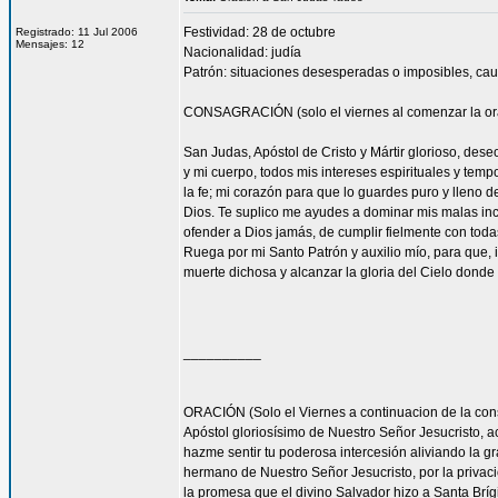
Festividad: 28 de octubre
Registrado: 11 Jul 2006
Mensajes: 12
Nacionalidad: judía
Patrón: situaciones desesperadas o imposibles, cau
CONSAGRACIÓN (solo el viernes al comenzar la or
San Judas, Apóstol de Cristo y Mártir glorioso, des
y mi cuerpo, todos mis intereses espirituales y tem
la fe; mi corazón para que lo guardes puro y lleno 
Dios. Te suplico me ayudes a dominar mis malas inc
ofender a Dios jamás, de cumplir fielmente con todas
Ruega por mi Santo Patrón y auxilio mío, para que, i
muerte dichosa y alcanzar la gloria del Cielo dond
__________
ORACIÓN (Solo el Viernes a continuacion de la con
Apóstol gloriosísimo de Nuestro Señor Jesucrist
hazme sentir tu poderosa intercesión aliviando la 
hermano de Nuestro Señor Jesucristo, por la privacio
la promesa que el divino Salvador hizo a Santa Bríg