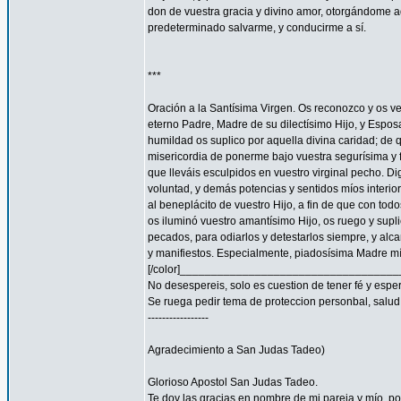
don de vuestra gracia y divino amor, otorgándome aq
predeterminado salvarme, y conducirme a sí.
***
Oración a la Santísima Virgen. Os reconozco y os ve
eterno Padre, Madre de su dilectísimo Hijo, y Espos
humildad os suplico por aquella divina caridad; de 
misericordia de ponerme bajo vuestra segurísima y f
que lleváis esculpidos en vuestro virginal pecho. 
voluntad, y demás potencias y sentidos míos interior
al beneplácito de vuestro Hijo, a fin de que con todo
os iluminó vuestro amantísimo Hijo, os ruego y supl
pecados, para odiarlos y detestarlos siempre, y a
y manifiestos. Especialmente, piadosísima Madre mía
[/color]__________________________________
No desespereis, solo es cuestion de tener fé y espe
Se ruega pedir tema de proteccion personbal, salud, familia
-----------------
Agradecimiento a San Judas Tadeo)
Glorioso Apostol San Judas Tadeo.
Te doy las gracias en nombre de mi pareja y mío, 