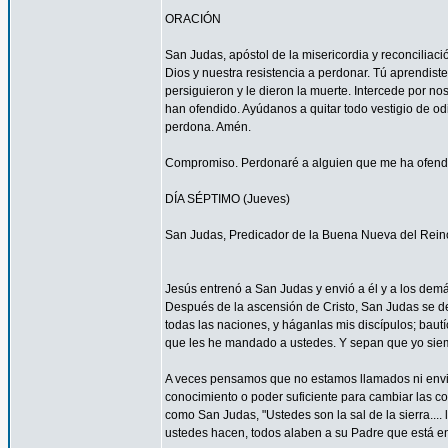
ORACIÓN
San Judas, apóstol de la misericordia y reconcilia
Dios y nuestra resistencia a perdonar. Tú aprendist
persiguieron y le dieron la muerte. Intercede por 
han ofendido. Ayúdanos a quitar todo vestigio de o
perdona. Amén.
Compromiso. Perdonaré a alguien que me ha ofendid
DÍA SÉPTIMO (Jueves)
San Judas, Predicador de la Buena Nueva del Rein
Jesús entrenó a San Judas y envió a él y a los demá
Después de la ascensión de Cristo, San Judas se de
todas las naciones, y háganlas mis discípulos; bautí
que les he mandado a ustedes. Y sepan que yo siemp
A veces pensamos que no estamos llamados ni envi
conocimiento o poder suficiente para cambiar las c
como San Judas, "Ustedes son la sal de la sierra.... 
ustedes hacen, todos alaben a su Padre que está en 