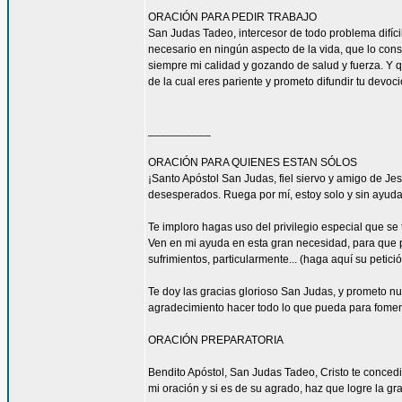
ORACIÓN PARA PEDIR TRABAJO
San Judas Tadeo, intercesor de todo problema difíci
necesario en ningún aspecto de la vida, que lo con
siempre mi calidad y gozando de salud y fuerza. Y qu
de la cual eres pariente y prometo difundir tu devoc
__________
ORACIÓN PARA QUIENES ESTAN SÓLOS
¡Santo Apóstol San Judas, fiel siervo y amigo de Jesú
desesperados. Ruega por mí, estoy solo y sin ayuda
Te imploro hagas uso del privilegio especial que se
Ven en mi ayuda en esta gran necesidad, para que pu
sufrimientos, particularmente... (haga aquí su petic
Te doy las gracias glorioso San Judas, y prometo n
agradecimiento hacer todo lo que pueda para fomen
ORACIÓN PREPARATORIA
Bendito Apóstol, San Judas Tadeo, Cristo te concedi
mi oración y si es de su agrado, haz que logre la gra