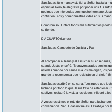
San Judas, tú te mantuviste fiel al Señor hasta la mu
espiritual. Pero, te alegraste por poder unir tus suf
pedimos que intercedas con nuestro hermano, Jesucr
confiar en Dios y poner nuestras vidas en sus mano
Compromiso. Juntaré todos mis sufrimientos y dolor
sufriendo.
DÍA CUARTO (Lunes)
San Judas, Campeón de Justicia y Paz
Al acompañar a Jesús y al escuchar su enseñanza, S
cuando Jesús enseñó, "Bienaventurados son los que 
ustedes cuando por cause mía los maldigan, los per
grande la recompensa que recibirán en el cielo." (Mt
San Judas escribió en su carta, "Les ruego que luch
luchaba por todo lo que Jesús trató de establecer. 
cautivos, restauró la vista a los ciegos, y liberó a lo
A veces resistimos el reto del Señor para luchar por 
conveniencia. San Judas no fue así. El trabajó por 