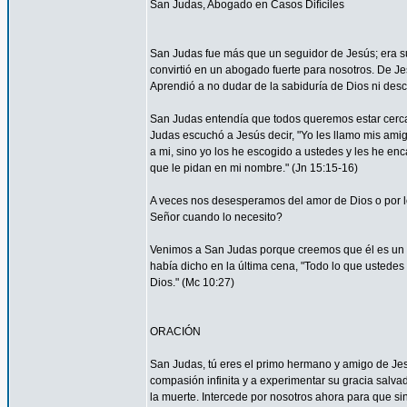
San Judas, Abogado en Casos Difíciles
San Judas fue más que un seguidor de Jesús; era su
convirtió en un abogado fuerte para nosotros. De Je
Aprendió a no dudar de la sabiduría de Dios ni desco
San Judas entendía que todos queremos estar cerca 
Judas escuchó a Jesús decir, "Yo les llamo mis am
a mi, sino yo los he escogido a ustedes y les he en
que le pidan en mi nombre." (Jn 15:15-16)
A veces nos desesperamos del amor de Dios o por
Señor cuando lo necesito?
Venimos a San Judas porque creemos que él es un 
había dicho en la última cena, "Todo lo que ustedes 
Dios." (Mc 10:27)
ORACIÓN
San Judas, tú eres el primo hermano y amigo de Jesú
compasión infinita y a experimentar su gracia salvad
la muerte. Intercede por nosotros ahora para que sin