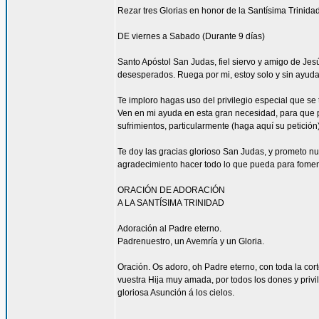
Rezar tres Glorias en honor de la Santísima Trinidad
DE viernes a Sabado (Durante 9 días)
Santo Apóstol San Judas, fiel siervo y amigo de Jesús
desesperados. Ruega por mi, estoy solo y sin ayuda
Te imploro hagas uso del privilegio especial que se
Ven en mi ayuda en esta gran necesidad, para que pu
sufrimientos, particularmente (haga aquí su petición
Te doy las gracias glorioso San Judas, y prometo n
agradecimiento hacer todo lo que pueda para fomen
ORACIÓN DE ADORACIÓN
A LA SANTÍSIMA TRINIDAD
Adoración al Padre eterno.
Padrenuestro, un Avemría y un Gloria.
Oración. Os adoro, oh Padre eterno, con toda la corte
vuestra Hija muy amada, por todos los dones y privi
gloriosa Asunción á los cielos.