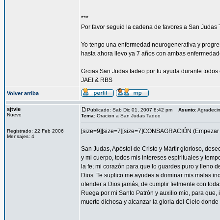
***
Por favor seguid la cadena de favores a San Judas 
Yo tengo una enfermedad neurogenerativa y progres
hasta ahora llevo ya 7 años con ambas enfermedad
Grcias San Judas tadeo por tu ayuda durante todos 
JAEI & RBS
Volver arriba
sjtvie
Publicado: Sab Dic 01, 2007 8:42 pm
Asunto
: Agradeci
Nuevo
Tema:
Oracion a San Judas Tadeo
[size=9][size=7][size=7]CONSAGRACIÓN (Empezar l
Registrado: 22 Feb 2006
Mensajes: 4
San Judas, Apóstol de Cristo y Mártir glorioso, des
y mi cuerpo, todos mis intereses espirituales y tem
la fe; mi corazón para que lo guardes puro y lleno 
Dios. Te suplico me ayudes a dominar mis malas inc
ofender a Dios jamás, de cumplir fielmente con todas
Ruega por mi Santo Patrón y auxilio mío, para que, i
muerte dichosa y alcanzar la gloria del Cielo dond