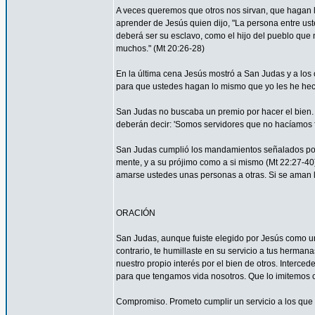
A veces queremos que otros nos sirvan, que hagan
aprender de Jesús quien dijo, "La persona entre ust
deberá ser su esclavo, como el hijo del pueblo que n
muchos." (Mt 20:26-28)
En la última cena Jesús mostró a San Judas y a los o
para que ustedes hagan lo mismo que yo les he hec
San Judas no buscaba un premio por hacer el bien. 
deberán decir: 'Somos servidores que no hacíamos f
San Judas cumplió los mandamientos señalados por 
mente, y a su prójimo como a si mismo (Mt 22:27-4
amarse ustedes unas personas a otras. Si se aman lo
ORACIÓN
San Judas, aunque fuiste elegido por Jesús como uno
contrario, te humillaste en su servicio a tus herma
nuestro propio interés por el bien de otros. Interced
para que tengamos vida nosotros. Que lo imitemos c
Compromiso. Prometo cumplir un servicio a los que 