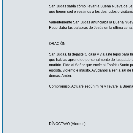
San Judas sabía cómo llevar la Buena Nueva de Jes
que tienen sed o vestimos a los desnudos o visitam
Valientemente San Judas anunciaba la Buena Nueva d
Recordaba las palabras de Jesús en la última cena: 
ORACIÓN
San Judas, tú dejaste tu casa y viajaste lejos para
que habías aprendido personalmente de las palabras y
martirio. Pide al Señor que envíe al Espíritu Santo
egoísta, violento e injusto. Ayúdanos a ser la sal d
demás. Amén.
Compromiso. Actuaré según mi fe y llevaré la Buena
__________
DÍA OCTAVO (Viernes)