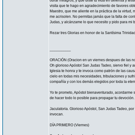
obrar milagros, y que diste tu vida en defensa y tes
visita que te hago en agradecimiento de favores ob
Maestro, que me aliente en la práctica de la virtud,
me acrisolen. No permitas jamás que la falta de con
Judas, y alcánzame lo que necesito y pido para mi 
Rezar tres Glorias en honor de la Santísima Trinidad
__________
ORACIÓN (Oracion en un viernes despues de las no
Oh glorioso Apóstol San Judas Tadeo, siervo fiel y 
Iglesia te honra y te invoca como patrón de las caus
cielo en todas mis necesidades, tribulaciones y sufr
compañía y con los demás elegidos por toda la eter
Yo te prometo, Apóstol bienaventurado, acordarme s
de hacer todo lo posible para propagar tu devoción. 
Jaculatoria. Glorioso Apóstol, San Judas Tadeo, por 
invocan.
DÍA PRIMERO (Viernes)