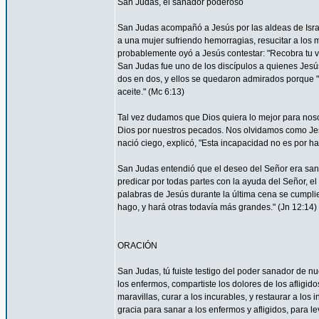
San Judas, el sanador poderoso
San Judas acompañó a Jesús por las aldeas de Israel 
a una mujer sufriendo hemorragias, resucitar a los 
probablemente oyó a Jesús contestar: "Recobra tu vi
San Judas fue uno de los discípulos a quienes Jesús 
dos en dos, y ellos se quedaron admirados porque
aceite." (Mc 6:13)
Tal vez dudamos que Dios quiera lo mejor para nos
Dios por nuestros pecados. Nos olvidamos como Je
nació ciego, explicó, "Esta incapacidad no es por ha
San Judas entendió que el deseo del Señor era sana
predicar por todas partes con la ayuda del Señor, 
palabras de Jesús durante la última cena se cumpli
hago, y hará otras todavía más grandes." (Jn 12:14)
ORACIÓN
San Judas, tú fuiste testigo del poder sanador de n
los enfermos, compartiste los dolores de los afligid
maravillas, curar a los incurables, y restaurar a l
gracia para sanar a los enfermos y afligidos, para l