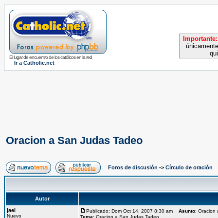
Importante:
únicamente
qu
El lugar de encuentro de los católicos en la red
Ir a Catholic.net
Oracion a San Judas Tadeo
Foros de discusión
->
Círculo de oración
Autor
jaei
Publicado: Dom Oct 14, 2007 8:30 am
Asunto
: Oracion
Nuevo
Tema:
Oracion a San Judas Tadeo