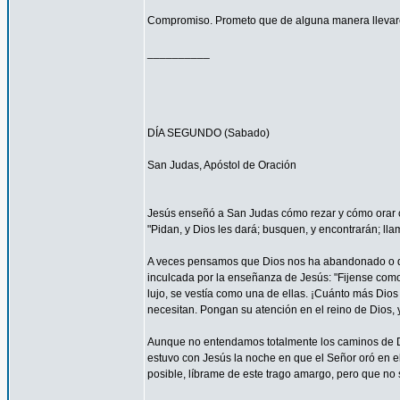
Compromiso. Prometo que de alguna manera llevaré
__________
DÍA SEGUNDO (Sabado)
San Judas, Apóstol de Oración
Jesús enseñó a San Judas cómo rezar y cómo orar c
"Pidan, y Dios les dará; busquen, y encontrarán; llam
A veces pensamos que Dios nos ha abandonado o que
inculcada por la enseñanza de Jesús: "Fijense como c
lujo, se vestía como una de ellas. ¡Cuánto más Dios h
necesitan. Pongan su atención en el reino de Dios, y
Aunque no entendamos totalmente los caminos de 
estuvo con Jesús la noche en que el Señor oró en el
posible, líbrame de este trago amargo, pero que no s