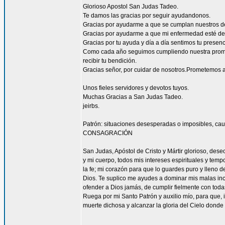
Glorioso Apostol San Judas Tadeo.
Te damos las gracias por seguir ayudandonos.
Gracias por ayudarme a que se cumplan nuestros d
Gracias por ayudarme a que mi enfermedad esté de
Gracias por tu ayuda y día a día sentimos tu presen
Como cada año seguimos cumpliendo nuestra promes
recibir tu bendición.
Gracias señor, por cuidar de nosotros.Prometemos a
Unos fieles servidores y devotos tuyos.
Muchas Gracias a San Judas Tadeo.
jeirbs.
Patrón: situaciones desesperadas o imposibles, cau
CONSAGRACIÓN
San Judas, Apóstol de Cristo y Mártir glorioso, des
y mi cuerpo, todos mis intereses espirituales y tem
la fe; mi corazón para que lo guardes puro y lleno 
Dios. Te suplico me ayudes a dominar mis malas inc
ofender a Dios jamás, de cumplir fielmente con todas
Ruega por mi Santo Patrón y auxilio mío, para que, i
muerte dichosa y alcanzar la gloria del Cielo dond