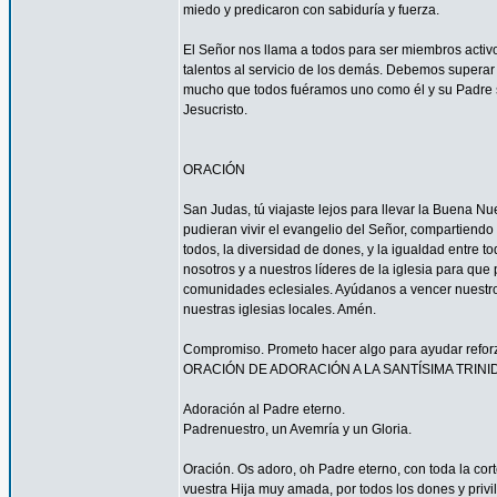
miedo y predicaron con sabiduría y fuerza.
El Señor nos llama a todos para ser miembros acti
talentos al servicio de los demás. Debemos superar 
mucho que todos fuéramos uno como él y su Padre s
Jesucristo.
ORACIÓN
San Judas, tú viajaste lejos para llevar la Buena N
pudieran vivir el evangelio del Señor, compartiendo
todos, la diversidad de dones, y la igualdad entre t
nosotros y a nuestros líderes de la iglesia para que
comunidades eclesiales. Ayúdanos a vencer nuestr
nuestras iglesias locales. Amén.
Compromiso. Prometo hacer algo para ayudar reforzar
ORACIÓN DE ADORACIÓN A LA SANTÍSIMA TRINI
Adoración al Padre eterno.
Padrenuestro, un Avemría y un Gloria.
Oración. Os adoro, oh Padre eterno, con toda la corte
vuestra Hija muy amada, por todos los dones y privi