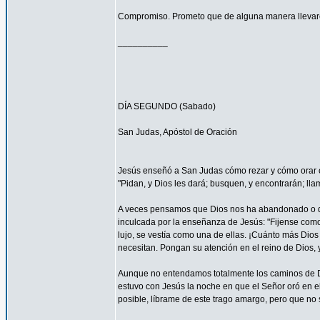
Compromiso. Prometo que de alguna manera llevaré
__________
DÍA SEGUNDO (Sabado)
San Judas, Apóstol de Oración
Jesús enseñó a San Judas cómo rezar y cómo orar c
"Pidan, y Dios les dará; busquen, y encontrarán; llam
A veces pensamos que Dios nos ha abandonado o que
inculcada por la enseñanza de Jesús: "Fijense como c
lujo, se vestía como una de ellas. ¡Cuánto más Dios h
necesitan. Pongan su atención en el reino de Dios, y
Aunque no entendamos totalmente los caminos de 
estuvo con Jesús la noche en que el Señor oró en el
posible, líbrame de este trago amargo, pero que no s