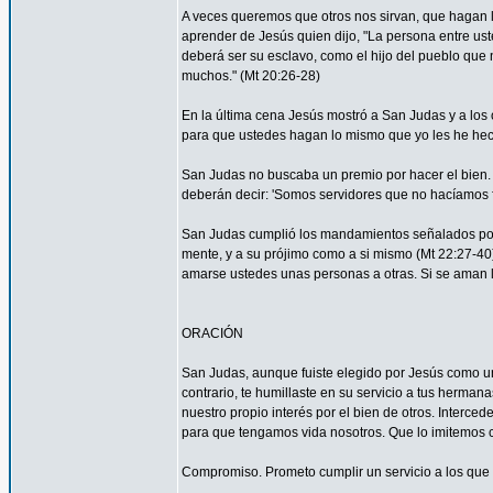
A veces queremos que otros nos sirvan, que hagan
aprender de Jesús quien dijo, "La persona entre ust
deberá ser su esclavo, como el hijo del pueblo que n
muchos." (Mt 20:26-28)
En la última cena Jesús mostró a San Judas y a los o
para que ustedes hagan lo mismo que yo les he hec
San Judas no buscaba un premio por hacer el bien. 
deberán decir: 'Somos servidores que no hacíamos f
San Judas cumplió los mandamientos señalados por 
mente, y a su prójimo como a si mismo (Mt 22:27-4
amarse ustedes unas personas a otras. Si se aman lo
ORACIÓN
San Judas, aunque fuiste elegido por Jesús como uno
contrario, te humillaste en su servicio a tus herma
nuestro propio interés por el bien de otros. Interced
para que tengamos vida nosotros. Que lo imitemos c
Compromiso. Prometo cumplir un servicio a los que 