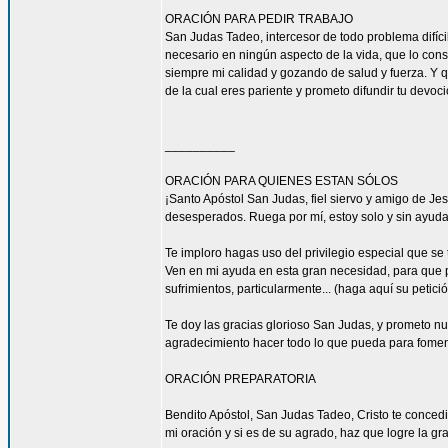
ORACIÓN PARA PEDIR TRABAJO
San Judas Tadeo, intercesor de todo problema difíci
necesario en ningún aspecto de la vida, que lo con
siempre mi calidad y gozando de salud y fuerza. Y qu
de la cual eres pariente y prometo difundir tu devoc
__________
ORACIÓN PARA QUIENES ESTAN SÓLOS
¡Santo Apóstol San Judas, fiel siervo y amigo de Jesú
desesperados. Ruega por mí, estoy solo y sin ayuda
Te imploro hagas uso del privilegio especial que se
Ven en mi ayuda en esta gran necesidad, para que pu
sufrimientos, particularmente... (haga aquí su petic
Te doy las gracias glorioso San Judas, y prometo n
agradecimiento hacer todo lo que pueda para fomen
ORACIÓN PREPARATORIA
Bendito Apóstol, San Judas Tadeo, Cristo te concedi
mi oración y si es de su agrado, haz que logre la gra