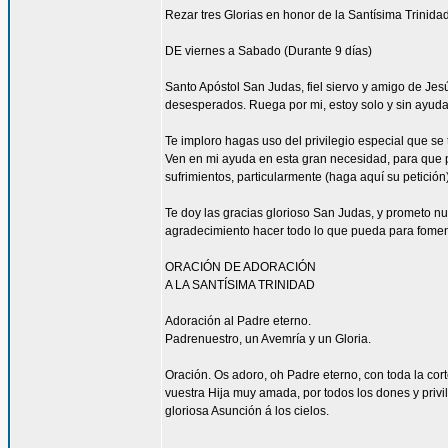
Rezar tres Glorias en honor de la Santísima Trinidad
DE viernes a Sabado (Durante 9 días)
Santo Apóstol San Judas, fiel siervo y amigo de Jesús
desesperados. Ruega por mi, estoy solo y sin ayuda
Te imploro hagas uso del privilegio especial que se
Ven en mi ayuda en esta gran necesidad, para que pu
sufrimientos, particularmente (haga aquí su petición
Te doy las gracias glorioso San Judas, y prometo n
agradecimiento hacer todo lo que pueda para fomen
ORACIÓN DE ADORACIÓN
A LA SANTÍSIMA TRINIDAD
Adoración al Padre eterno.
Padrenuestro, un Avemría y un Gloria.
Oración. Os adoro, oh Padre eterno, con toda la corte
vuestra Hija muy amada, por todos los dones y privi
gloriosa Asunción á los cielos.