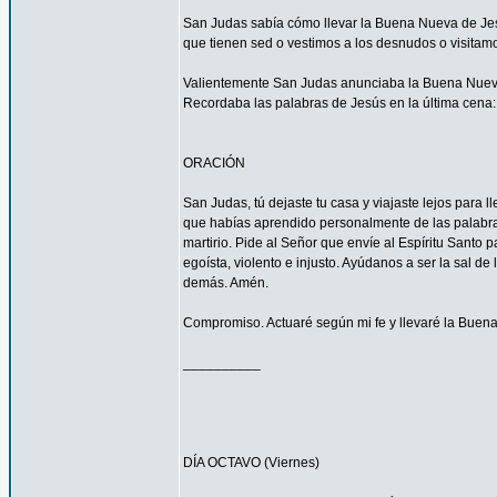
San Judas sabía cómo llevar la Buena Nueva de Jes
que tienen sed o vestimos a los desnudos o visitam
Valientemente San Judas anunciaba la Buena Nueva d
Recordaba las palabras de Jesús en la última cena: 
ORACIÓN
San Judas, tú dejaste tu casa y viajaste lejos para
que habías aprendido personalmente de las palabras y
martirio. Pide al Señor que envíe al Espíritu Santo
egoísta, violento e injusto. Ayúdanos a ser la sal d
demás. Amén.
Compromiso. Actuaré según mi fe y llevaré la Buena
__________
DÍA OCTAVO (Viernes)