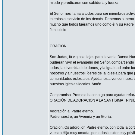
miedo y predicaron con sabiduría y fuerza.
El Señor nos llama a todos para ser miembros acti
talentos al servicio de los demás. Debemos superar 
mucho que todos fuéramos uno como él y su Padre s
Jesucristo.
ORACIÓN
San Judas, tú viajaste lejos para llevar la Buena N
pudieran vivir el evangelio del Señor, compartiendo
todos, la diversidad de dones, y la igualdad entre t
nosotros y a nuestros líderes de la iglesia para que
comunidades eclesiales. Ayúdanos a vencer nuestr
nuestras iglesias locales. Amén.
Compromiso. Prometo hacer algo para ayudar reforzar
ORACIÓN DE ADORACIÓN A LA SANTÍSIMA TRINI
Adoración al Padre eterno.
Padrenuestro, un Avemría y un Gloria.
Oración. Os adoro, oh Padre eterno, con toda la corte
vuestra Hija muy amada, por todos los dones y privi