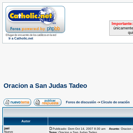
Importante:
únicamente
qu
El lugar de encuentro de los católicos en la red
Ir a Catholic.net
Oracion a San Judas Tadeo
Foros de discusión
->
Círculo de oración
Autor
jaei
Publicado: Dom Oct 14, 2007 8:30 am
Asunto
: Oracion
Nuevo
Tema:
Oracion a San Judas Tadeo