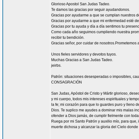
Glorioso Apostol San Judas Tadeo.
Te damos las gracias por seguir ayudandonos.
Gracias por ayudarme a que se cumplan nuestros d
Gracias por ayudarme a que mi enfermedad esté de
Gracias por tu ayuda y día a día sentimos tu presen
Como cada año seguimos cumpliendo nuestra promes
recibir tu bendición.
Gracias señor, por cuidar de nosotros.Prometemos a
Unos fieles servidores y devotos tuyos.
Muchas Gracias a San Judas Tadeo.
jeirbs.
Patrón: situaciones desesperadas o imposibles, cau
CONSAGRACIÓN
San Judas, Apóstol de Cristo y Mártir glorioso, des
y mi cuerpo, todos mis intereses espirituales y tem
la fe; mi corazón para que lo guardes puro y lleno 
Dios. Te suplico me ayudes a dominar mis malas inc
ofender a Dios jamás, de cumplir fielmente con todas
Ruega por mi Santo Patrón y auxilio mío, para que, i
muerte dichosa y alcanzar la gloria del Cielo dond