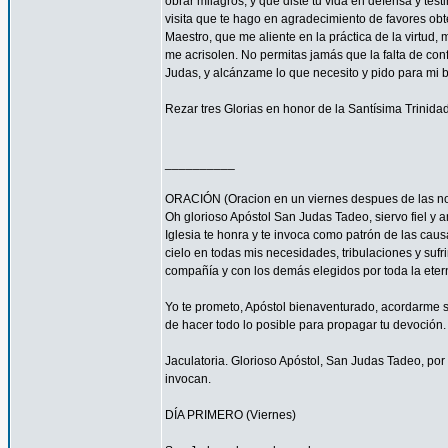
obrar milagros, y que diste tu vida en defensa y tes
visita que te hago en agradecimiento de favores ob
Maestro, que me aliente en la práctica de la virtud,
me acrisolen. No permitas jamás que la falta de con
Judas, y alcánzame lo que necesito y pido para mi 
Rezar tres Glorias en honor de la Santísima Trinidad
__________
ORACIÓN (Oracion en un viernes despues de las no
Oh glorioso Apóstol San Judas Tadeo, siervo fiel y 
Iglesia te honra y te invoca como patrón de las caus
cielo en todas mis necesidades, tribulaciones y sufr
compañía y con los demás elegidos por toda la eter
Yo te prometo, Apóstol bienaventurado, acordarme s
de hacer todo lo posible para propagar tu devoción. 
Jaculatoria. Glorioso Apóstol, San Judas Tadeo, por 
invocan.
DÍA PRIMERO (Viernes)