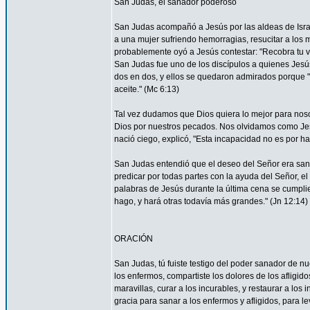
San Judas, el sanador poderoso
San Judas acompañó a Jesús por las aldeas de Israel 
a una mujer sufriendo hemorragias, resucitar a los 
probablemente oyó a Jesús contestar: "Recobra tu vi
San Judas fue uno de los discípulos a quienes Jesús 
dos en dos, y ellos se quedaron admirados porque
aceite." (Mc 6:13)
Tal vez dudamos que Dios quiera lo mejor para nos
Dios por nuestros pecados. Nos olvidamos como Je
nació ciego, explicó, "Esta incapacidad no es por ha
San Judas entendió que el deseo del Señor era sana
predicar por todas partes con la ayuda del Señor, 
palabras de Jesús durante la última cena se cumpli
hago, y hará otras todavía más grandes." (Jn 12:14)
ORACIÓN
San Judas, tú fuiste testigo del poder sanador de n
los enfermos, compartiste los dolores de los afligid
maravillas, curar a los incurables, y restaurar a l
gracia para sanar a los enfermos y afligidos, para l