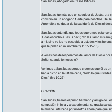
San Judas, Abogado en Casos Difíciles
San Judas fue más que un seguidor de Jesús; era su
convirtió en un abogado fuerte para nosotros. De Je
Aprendió a no dudar de la sabiduría de Dios ni desco
San Judas entendía que todos queremos estar cerca 
Judas escuchó a Jesús decir, "Yo les llamo mis am
a mi, sino yo los he escogido a ustedes y les he en
que le pidan en mi nombre." (Jn 15:15-16)
A veces nos desesperamos del amor de Dios o por
Señor cuando lo necesito?
Venimos a San Judas porque creemos que él es un 
había dicho en la última cena, "Todo lo que ustedes 
Dios." (Mc 10:27)
ORACIÓN
San Judas, tú eres el primo hermano y amigo de Jesú
compasión infinita y a experimentar su gracia salvad
la muerte. Intercede por nosotros ahora para que sin