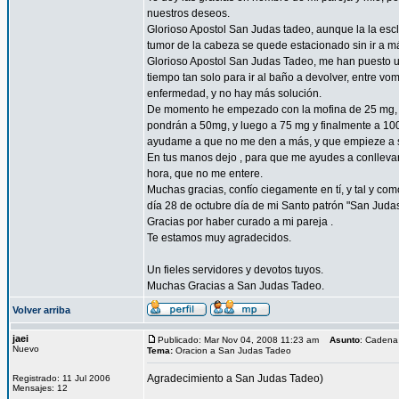
nuestros deseos.
Glorioso Apostol San Judas tadeo, aunque la la esc
tumor de la cabeza se quede estacionado sin ir a 
Glorioso Apostol San Judas Tadeo, me han puesto un
tiempo tan solo para ir al baño a devolver, entre vo
enfermedad, y no hay más solución.
De momento he empezado con la mofina de 25 mg, a 
pondrán a 50mg, y luego a 75 mg y finalmente a 10
ayudame a que no me den a más, y que empieze a sent
En tus manos dejo , para que me ayudes a conllevar 
hora, que no me entere.
Muchas gracias, confío ciegamente en tí, y tal y com
día 28 de octubre día de mi Santo patrón "San Juda
Gracias por haber curado a mi pareja .
Te estamos muy agradecidos.
Un fieles servidores y devotos tuyos.
Muchas Gracias a San Judas Tadeo.
Volver arriba
jaei
Publicado: Mar Nov 04, 2008 11:23 am
Asunto
: Cadena
Nuevo
Tema:
Oracion a San Judas Tadeo
Agradecimiento a San Judas Tadeo)
Registrado: 11 Jul 2006
Mensajes: 12