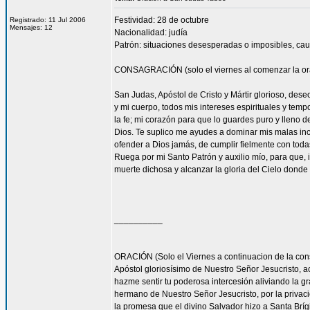
Festividad: 28 de octubre
Registrado: 11 Jul 2006
Mensajes: 12
Nacionalidad: judía
Patrón: situaciones desesperadas o imposibles, cau
CONSAGRACIÓN (solo el viernes al comenzar la or
San Judas, Apóstol de Cristo y Mártir glorioso, des
y mi cuerpo, todos mis intereses espirituales y tem
la fe; mi corazón para que lo guardes puro y lleno 
Dios. Te suplico me ayudes a dominar mis malas inc
ofender a Dios jamás, de cumplir fielmente con todas
Ruega por mi Santo Patrón y auxilio mío, para que, i
muerte dichosa y alcanzar la gloria del Cielo dond
__________
ORACIÓN (Solo el Viernes a continuacion de la con
Apóstol gloriosísimo de Nuestro Señor Jesucrist
hazme sentir tu poderosa intercesión aliviando la 
hermano de Nuestro Señor Jesucristo, por la privacio
la promesa que el divino Salvador hizo a Santa Bríg