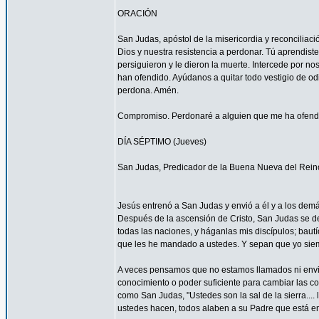
ORACIÓN
San Judas, apóstol de la misericordia y reconcilia
Dios y nuestra resistencia a perdonar. Tú aprendist
persiguieron y le dieron la muerte. Intercede por 
han ofendido. Ayúdanos a quitar todo vestigio de o
perdona. Amén.
Compromiso. Perdonaré a alguien que me ha ofendid
DÍA SÉPTIMO (Jueves)
San Judas, Predicador de la Buena Nueva del Rein
Jesús entrenó a San Judas y envió a él y a los demá
Después de la ascensión de Cristo, San Judas se de
todas las naciones, y háganlas mis discípulos; bautí
que les he mandado a ustedes. Y sepan que yo siemp
A veces pensamos que no estamos llamados ni envi
conocimiento o poder suficiente para cambiar las c
como San Judas, "Ustedes son la sal de la sierra.... 
ustedes hacen, todos alaben a su Padre que está en 