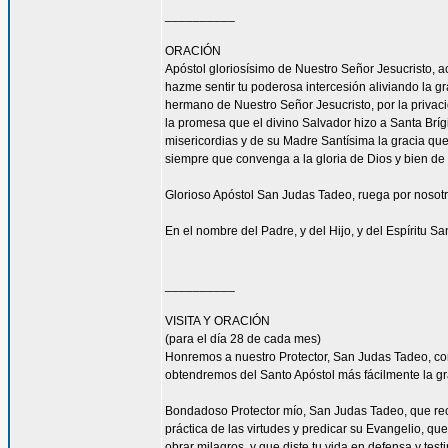
__________
ORACIÓN
Apóstol gloriosísimo de Nuestro Señor Jesucrist
hazme sentir tu poderosa intercesión aliviando la 
hermano de Nuestro Señor Jesucristo, por la privacio
la promesa que el divino Salvador hizo a Santa Bríg
misericordias y de su Madre Santísima la gracia qu
siempre que convenga a la gloria de Dios y bien de 
Glorioso Apóstol San Judas Tadeo, ruega por nosotr
En el nombre del Padre, y del Hijo, y del Espíritu S
__________
VISITA Y ORACIÓN
(para el día 28 de cada mes)
Honremos a nuestro Protector, San Judas Tadeo, c
obtendremos del Santo Apóstol más fácilmente la g
Bondadoso Protector mío, San Judas Tadeo, que reci
práctica de las virtudes y predicar su Evangelio, q
obrar milagros, y que diste tu vida en defensa y tes