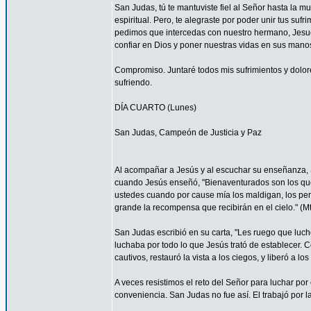
San Judas, tú te mantuviste fiel al Señor hasta la mu
espiritual. Pero, te alegraste por poder unir tus suf
pedimos que intercedas con nuestro hermano, Jesucr
confiar en Dios y poner nuestras vidas en sus mano
Compromiso. Juntaré todos mis sufrimientos y dolor
sufriendo.
DÍA CUARTO (Lunes)
San Judas, Campeón de Justicia y Paz
Al acompañar a Jesús y al escuchar su enseñanza, S
cuando Jesús enseñó, "Bienaventurados son los que 
ustedes cuando por cause mía los maldigan, los per
grande la recompensa que recibirán en el cielo." (Mt
San Judas escribió en su carta, "Les ruego que luch
luchaba por todo lo que Jesús trató de establecer. 
cautivos, restauró la vista a los ciegos, y liberó a lo
A veces resistimos el reto del Señor para luchar por 
conveniencia. San Judas no fue así. El trabajó por 