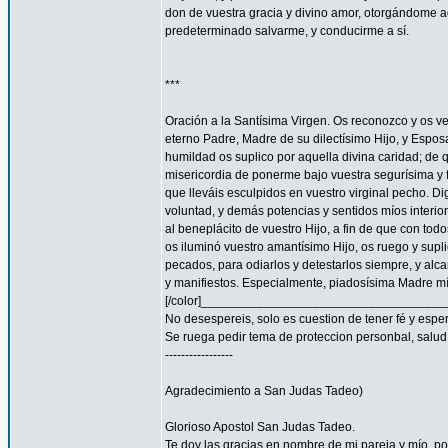
don de vuestra gracia y divino amor, otorgándome aq
predeterminado salvarme, y conducirme a sí.
***
Oración a la Santísima Virgen. Os reconozco y os ve
eterno Padre, Madre de su dilectísimo Hijo, y Espos
humildad os suplico por aquella divina caridad; de 
misericordia de ponerme bajo vuestra segurísima y f
que lleváis esculpidos en vuestro virginal pecho. 
voluntad, y demás potencias y sentidos míos interior
al beneplácito de vuestro Hijo, a fin de que con todo
os iluminó vuestro amantísimo Hijo, os ruego y supl
pecados, para odiarlos y detestarlos siempre, y a
y manifiestos. Especialmente, piadosísima Madre mía
[/color]__________________________________
No desespereis, solo es cuestion de tener fé y espe
Se ruega pedir tema de proteccion personbal, salud, familia
-----------------
Agradecimiento a San Judas Tadeo)
Glorioso Apostol San Judas Tadeo.
Te doy las gracias en nombre de mi pareja y mío, 