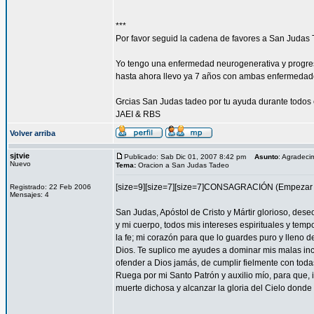
***
Por favor seguid la cadena de favores a San Judas 
Yo tengo una enfermedad neurogenerativa y progres
hasta ahora llevo ya 7 años con ambas enfermedad
Grcias San Judas tadeo por tu ayuda durante todos 
JAEI & RBS
Volver arriba
sjtvie
Publicado: Sab Dic 01, 2007 8:42 pm
Asunto
: Agradeci
Nuevo
Tema:
Oracion a San Judas Tadeo
[size=9][size=7][size=7]CONSAGRACIÓN (Empezar l
Registrado: 22 Feb 2006
Mensajes: 4
San Judas, Apóstol de Cristo y Mártir glorioso, des
y mi cuerpo, todos mis intereses espirituales y tem
la fe; mi corazón para que lo guardes puro y lleno 
Dios. Te suplico me ayudes a dominar mis malas inc
ofender a Dios jamás, de cumplir fielmente con todas
Ruega por mi Santo Patrón y auxilio mío, para que, i
muerte dichosa y alcanzar la gloria del Cielo dond