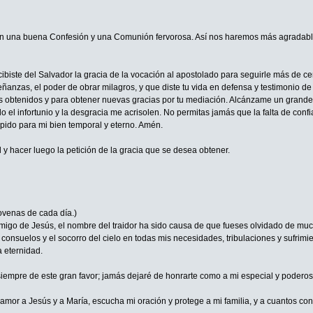
n una buena Confesión y una Comunión fervorosa. Así nos haremos más agradable
iste del Salvador la gracia de la vocación al apostolado para seguirle más de cerca
anzas, el poder de obrar milagros, y que diste tu vida en defensa y testimonio de 
s obtenidos y para obtener nuevas gracias por tu mediación. Alcánzame un grande a
 el infortunio y la desgracia me acrisolen. No permitas jamás que la falta de conf
 pido para mi bien temporal y eterno. Amén.
 y hacer luego la petición de la gracia que se desea obtener.
venas de cada día.)
migo de Jesús, el nombre del traidor ha sido causa de que fueses olvidado de mucho
onsuelos y el socorro del cielo en todas mis necesidades, tribulaciones y sufrimie
 eternidad.
empre de este gran favor; jamás dejaré de honrarte como a mi especial y poderoso 
amor a Jesús y a María, escucha mi oración y protege a mi familia, y a cuantos con 