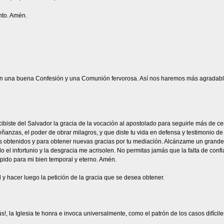
anto. Amén.
n una buena Confesión y una Comunión fervorosa. Así nos haremos más agradable
iste del Salvador la gracia de la vocación al apostolado para seguirle más de cerca
anzas, el poder de obrar milagros, y que diste tu vida en defensa y testimonio de 
s obtenidos y para obtener nuevas gracias por tu mediación. Alcánzame un grande a
 el infortunio y la desgracia me acrisolen. No permitas jamás que la falta de conf
 pido para mi bien temporal y eterno. Amén.
 y hacer luego la petición de la gracia que se desea obtener.
s!, la Iglesia te honra e invoca universalmente, como el patrón de los casos difíci