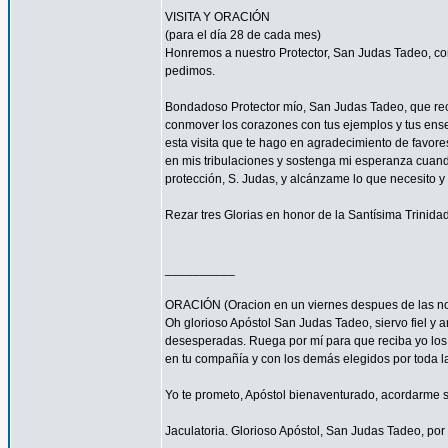
VISITA Y ORACIÓN
(para el día 28 de cada mes)
Honremos a nuestro Protector, San Judas Tadeo, co
pedimos.
Bondadoso Protector mío, San Judas Tadeo, que recib
conmover los corazones con tus ejemplos y tus enseñ
esta visita que te hago en agradecimiento de favore
en mis tribulaciones y sostenga mi esperanza cuando
protección, S. Judas, y alcánzame lo que necesito y
Rezar tres Glorias en honor de la Santísima Trinidad
__________
ORACIÓN (Oracion en un viernes despues de las no
Oh glorioso Apóstol San Judas Tadeo, siervo fiel y a
desesperadas. Ruega por mí para que reciba yo los c
en tu compañía y con los demás elegidos por toda la
Yo te prometo, Apóstol bienaventurado, acordarme si
Jaculatoria. Glorioso Apóstol, San Judas Tadeo, por 