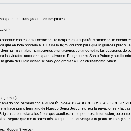
sas perdidas, trabajadores en hospitales.
acion)
eo honrarte con especial devoción. Te acojo como mi patrón y protector. Te encomie
ra que en todo proceda a la luz de la fe; mi corazón para que lo guardes puro y ll
a dominar mis malas inclinaciones y tentaciones evitando todas las ocasiones de p
car las virtudes necesarias para salvarme. Ruega por mi Santo Patrón y auxilio mío,
r la gloria del Cielo donde se ama y da gracias a Dios eternamente. Amén.
sagracion)
 aclamado por los fieles con el dulce título de ABOGADO DE LOS CASOS DESESPER
 te hace primo hermano de Nuestro Señor Jesucristo, por la privaciones y fatigas qu
Brígida de consolar a los fieles que acudiesen a tu poderosa intercesión, obtenme 
símo, seguro que me la obtendrás siempre que convenga a la gloria de Dios y bien 
os. (Repetir 3 veces)