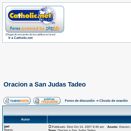
El lugar de encuentro de los católicos en la red
Ir a Catholic.net
Oracion a San Judas Tadeo
Foros de discusión
->
Círculo de oración
Autor
jaei
Publicado: Dom Oct 14, 2007 8:30 am
Asunto
: Oracion
Nuevo
Tema:
Oracion a San Judas Tadeo