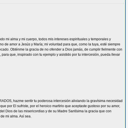
ndo mi alma y mi cuerpo, todos mis intereses espirituales y temporales y
eno de amor a Jesús y María; mi voluntad para que, como la tuya, esté siempre
ecado. Obténme la gracia de no ofender a Dios jamás, de cumplir fielmente con
 para que, inspirado con tu ejemplo y asistido por tu intercesión, pueda llevar
ADOS, hazme sentir tu poderosa intercesión aliviando la gravísima necesidad
e por El sufriste, por el heroico martirio que aceptaste gustoso por su amor,
del Dios de las misericordias y de su Madre Santísima la gracia que con
de mi alma. Así sea.