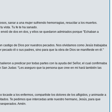
rosos, sanar a una mujer sufriendo hemorragias, resucitar a los muertos.
u vista. Tu fe te ha sanado.
 Los envió de dos en dos, y ellos se quedaron admirados porque "Echaban a
un castigo de Dios por nuestros pecados. Nos olvidamos como Jesús trabajaba
pecado él o sus padres, sino para que la obra de Dios se manifieste en él."
alieron a predicar por todas partes con la ayuda del Señor, el cual confirmaba
n San Judas: "Les aseguro que la persona que cree en mi hará también las
tocaste a los enfermos, compartiste los dolores de los afligidos, y animaste a
pacitados. Te pedimos que intercedas ante nuestro hermano, Jesús, para que
 desesperados. Amén.