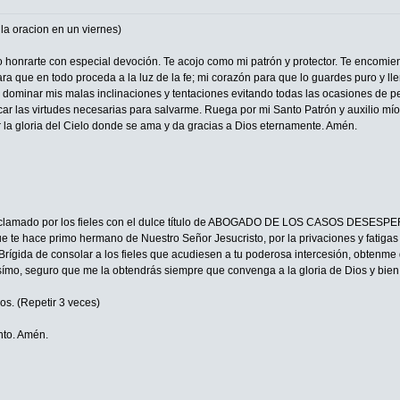
a oracion en un viernes)
eo honrarte con especial devoción. Te acojo como mi patrón y protector. Te encomie
ra que en todo proceda a la luz de la fe; mi corazón para que lo guardes puro y ll
a dominar mis malas inclinaciones y tentaciones evitando todas las ocasiones de p
car las virtudes necesarias para salvarme. Ruega por mi Santo Patrón y auxilio mío,
r la gloria del Cielo donde se ama y da gracias a Dios eternamente. Amén.
 aclamado por los fieles con el dulce título de ABOGADO DE LOS CASOS DESESPER
 te hace primo hermano de Nuestro Señor Jesucristo, por la privaciones y fatigas qu
Brígida de consolar a los fieles que acudiesen a tu poderosa intercesión, obtenme 
símo, seguro que me la obtendrás siempre que convenga a la gloria de Dios y bien 
os. (Repetir 3 veces)
anto. Amén.