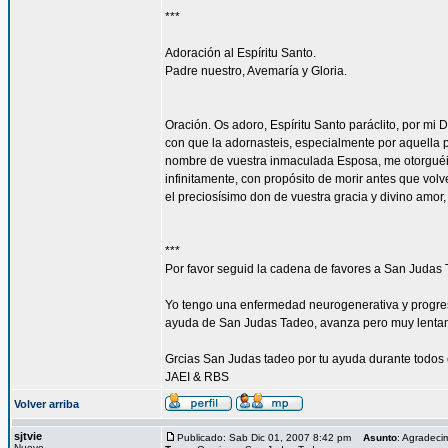
***
Adoración al Espíritu Santo.
Padre nuestro, Avemaría y Gloria.
Oración. Os adoro, Espíritu Santo paráclito, por mi 
con que la adornasteis, especialmente por aquella p
nombre de vuestra inmaculada Esposa, me otorguéis
infinitamente, con propósito de morir antes que vol
el preciosísimo don de vuestra gracia y divino amor
***
Por favor seguid la cadena de favores a San Judas 
Yo tengo una enfermedad neurogenerativa y progres
ayuda de San Judas Tadeo, avanza pero muy lenta
Grcias San Judas tadeo por tu ayuda durante todos 
JAEI & RBS
Volver arriba
sjtvie
Publicado: Sab Dic 01, 2007 8:42 pm
Asunto
: Agradeci
Nuevo