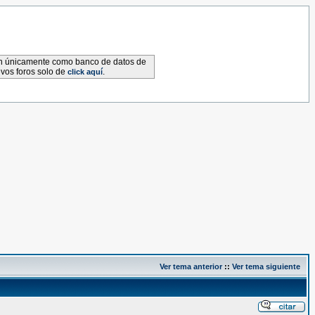
van únicamente como banco de datos de
evos foros solo de
.
click aquí
Ver tema anterior
::
Ver tema siguiente