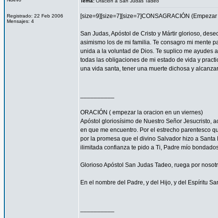
Tema:
Oracion a San Judas Tadeo
[size=9][size=7][size=7]CONSAGRACIÓN (Empezar l
Registrado: 22 Feb 2006
Mensajes: 4
San Judas, Apóstol de Cristo y Mártir glorioso, des
asimismo los de mi familia. Te consagro mi mente pa
unida a la voluntad de Dios. Te suplico me ayudes 
todas las obligaciones de mi estado de vida y practi
una vida santa, tener una muerte dichosa y alcanza
__________
ORACIÓN ( empezar la oracion en un viernes)
Apóstol gloriosísimo de Nuestro Señor Jesucristo,
en que me encuentro. Por el estrecho parentesco que
por la promesa que el divino Salvador hizo a Santa 
ilimitada confianza te pido a Ti, Padre mío bondado
Glorioso Apóstol San Judas Tadeo, ruega por nosotr
En el nombre del Padre, y del Hijo, y del Espíritu S
__________