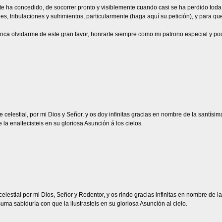
e te ha concedido, de socorrer pronto y visiblemente cuando casi se ha perdido to
s, tribulaciones y sufrimientos, particularmente (haga aquí su petición), y para q
unca olvidarme de este gran favor, honrarte siempre como mi patrono especial y po
e celestial, por mi Dios y Señor, y os doy infinitas gracias en nombre de la santísi
a enaltecisteis en su gloriosa Asunción á los cielos.
 celestial por mi Dios, Señor y Redentor, y os rindo gracias infinitas en nombre de
ma sabiduría con que la ilustrasteis en su gloriosa Asunción al cielo.