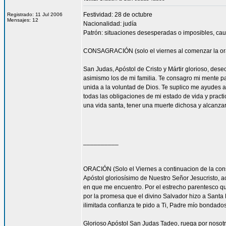
Festividad: 28 de octubre
Registrado: 11 Jul 2006
Mensajes: 12
Nacionalidad: judía
Patrón: situaciones desesperadas o imposibles, cau
CONSAGRACIÓN (solo el viernes al comenzar la or
San Judas, Apóstol de Cristo y Mártir glorioso, des
asimismo los de mi familia. Te consagro mi mente pa
unida a la voluntad de Dios. Te suplico me ayudes 
todas las obligaciones de mi estado de vida y practi
una vida santa, tener una muerte dichosa y alcanza
__________
ORACIÓN (Solo el Viernes a continuacion de la con
Apóstol gloriosísimo de Nuestro Señor Jesucristo,
en que me encuentro. Por el estrecho parentesco que
por la promesa que el divino Salvador hizo a Santa 
ilimitada confianza te pido a Ti, Padre mío bondado
Glorioso Apóstol San Judas Tadeo, ruega por nosotr