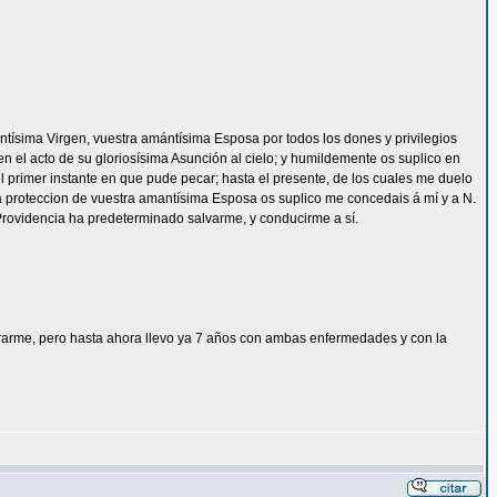
 santísima Virgen, vuestra amántísima Esposa por todos los dones y privilegios
en el acto de su gloriosísima Asunción al cielo; y humildemente os suplico en
primer instante en que pude pecar; hasta el presente, de los cuales me duelo
ima proteccion de vuestra amantísima Esposa os suplico me concedais á mí y a N.
 Providencia ha predeterminado salvarme, y conducirme a sí.
rarme, pero hasta ahora llevo ya 7 años con ambas enfermedades y con la