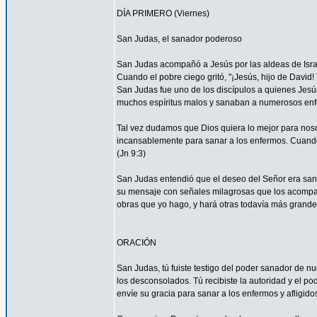
DÍA PRIMERO (Viernes)
San Judas, el sanador poderoso
San Judas acompañó a Jesús por las aldeas de Israel 
Cuando el pobre ciego gritó, "¡Jesús, hijo de David
San Judas fue uno de los discípulos a quienes Jesús
muchos espíritus malos y sanaban a numerosos enfe
Tal vez dudamos que Dios quiera lo mejor para nos
incansablemente para sanar a los enfermos. Cuando 
(Jn 9:3)
San Judas entendió que el deseo del Señor era sanar
su mensaje con señales milagrosas que los acompañ
obras que yo hago, y hará otras todavía más grandes
ORACIÓN
San Judas, tú fuiste testigo del poder sanador de n
los desconsolados. Tú recibiste la autoridad y el p
envíe su gracia para sanar a los enfermos y afligido