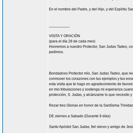
En el nombre del Padre, y del Hijo, y del Espíritu S
__________
VISITA Y ORACIÓN
(para el día 28 de cada mes)
Honremos a nuestro Protector, San Judas Tadeo, co
pedimos.
Bondadoso Protector mío, San Judas Tadeo, que recib
conmover los corazones con tus ejemplos y tus enseñ
esta visita que te hago en agradecimiento de favore
en mis tribulaciones y sostenga mi esperanza cuando
protección, S. Judas, y alcánzame lo que necesito y
Rezar tres Glorias en honor de la Santísima Trinidad
DE viernes a Sabado (Durante 9 días)
Santo Apóstol San Judas, fiel siervo y amigo de Jesú