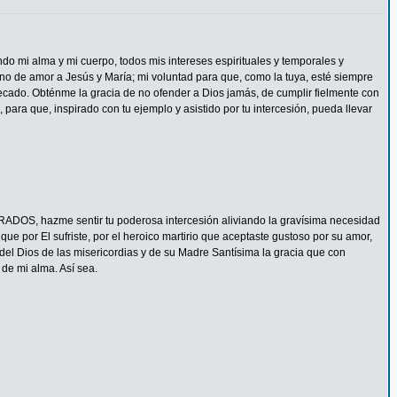
ndo mi alma y mi cuerpo, todos mis intereses espirituales y temporales y
eno de amor a Jesús y María; mi voluntad para que, como la tuya, esté siempre
ecado. Obténme la gracia de no ofender a Dios jamás, de cumplir fielmente con
 para que, inspirado con tu ejemplo y asistido por tu intercesión, pueda llevar
ADOS, hazme sentir tu poderosa intercesión aliviando la gravísima necesidad
e por El sufriste, por el heroico martirio que aceptaste gustoso por su amor,
del Dios de las misericordias y de su Madre Santísima la gracia que con
de mi alma. Así sea.