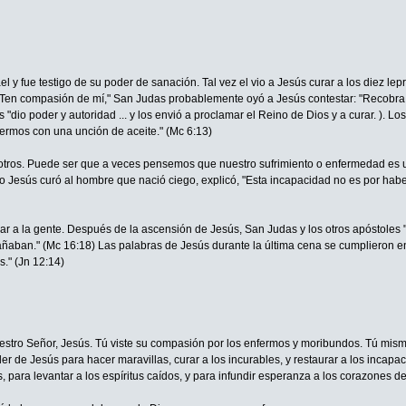
y fue testigo de su poder de sanación. Tal vez el vio a Jesús curar a los diez lep
! Ten compasión de mí," San Judas probablemente oyó a Jesús contestar: "Recobra t
 "dio poder y autoridad ... y los envió a proclamar el Reino de Dios y a curar. ).
rmos con una unción de aceite." (Mc 6:13)
otros. Puede ser que a veces pensemos que nuestro sufrimiento o enfermedad es 
Jesús curó al hombre que nació ciego, explicó, "Esta incapacidad no es por haber 
 a la gente. Después de la ascensión de Jesús, San Judas y los otros apóstoles "s
aban." (Mc 16:18) Las palabras de Jesús durante la última cena se cumplieron e
." (Jn 12:14)
uestro Señor, Jesús. Tú viste su compasión por los enfermos y moribundos. Tú mismo 
oder de Jesús para hacer maravillas, curar a los incurables, y restaurar a los inca
s, para levantar a los espíritus caídos, y para infundir esperanza a los corazones