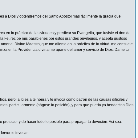
s a Dios y obtendremos del Santo Apóstol más fácilmente la gracia que
 en la práctica de las virtudes y predicar su Evangelio, que tuviste el don de
la Fe, recibe mis parabienes por estos grandes privilegios, y acepta gustoso
mor al Divino Maestro, que me aliente en la práctica de la virtud, me consuele
ianza en la Providencia divina me aparte del amor y servicio de Dios. Dame tu
s, pero la Iglesia te honra y te invoca como patrón de las causas difíciles y
ntos, particularmente (hágase la petición), y para que pueda yo bendecir a Dios
protector y de hacer todo lo posible para propagar tu devoción. Así sea.
fervor te invocan.