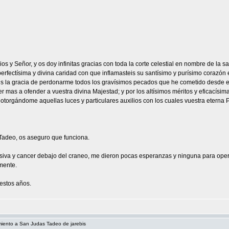
Dios y Señor, y os doy infinitas gracias con toda la corte celestial en nombre de la
erfectísima y divina caridad con que inflamasteis su santísimo y purísimo corazón 
 la gracia de perdonarme todos los gravísimos pecados que he cometido desde el 
ver mas a ofender a vuestra divina Majestad; y por los altísimos méritos y eficacís
, otorgándome aquellas luces y particulares auxilios con los cuales vuestra eterna
Tadeo, os aseguro que funciona.
iva y cancer debajo del craneo, me dieron pocas esperanzas y ninguna para ope
mente.
estos años.
miento a San Judas Tadeo de jarebis