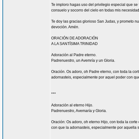
Te imploro hagas uso del privilegio especial que s
consuelo y socorro del cielo en todas mis necesidade
Te doy las gracias glorioso San Judas, y prometo n
devoción. Amén.
ORACIÓN DE ADORACIÓN
A LA SANTÍSIMA TRINIDAD
Adoración al Padre eterno.
Padrenuestro, un Avemría y un Gloria.
Oración. Os adoro, oh Padre eterno, con toda la cort
adornasteis, especialmente por aquel poder con que l
***
Adoración al eterno Hijo.
Padrenuestro, Avemaría y Gloria.
Oración: Os adoro, oh eterno Hijo, con toda la corte
con que la adornasteis, especialmente por aquella su