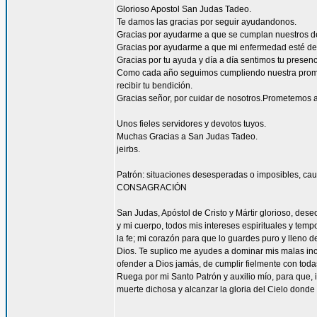
Glorioso Apostol San Judas Tadeo.
Te damos las gracias por seguir ayudandonos.
Gracias por ayudarme a que se cumplan nuestros d
Gracias por ayudarme a que mi enfermedad esté de
Gracias por tu ayuda y día a día sentimos tu presen
Como cada año seguimos cumpliendo nuestra promes
recibir tu bendición.
Gracias señor, por cuidar de nosotros.Prometemos a
Unos fieles servidores y devotos tuyos.
Muchas Gracias a San Judas Tadeo.
jeirbs.
Patrón: situaciones desesperadas o imposibles, cau
CONSAGRACIÓN
San Judas, Apóstol de Cristo y Mártir glorioso, des
y mi cuerpo, todos mis intereses espirituales y tem
la fe; mi corazón para que lo guardes puro y lleno 
Dios. Te suplico me ayudes a dominar mis malas inc
ofender a Dios jamás, de cumplir fielmente con todas
Ruega por mi Santo Patrón y auxilio mío, para que, i
muerte dichosa y alcanzar la gloria del Cielo dond