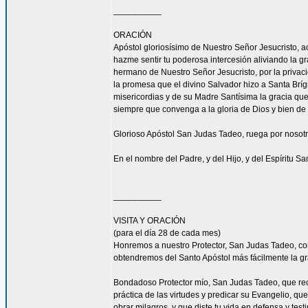
__________
ORACIÓN
Apóstol gloriosísimo de Nuestro Señor Jesucrist
hazme sentir tu poderosa intercesión aliviando la 
hermano de Nuestro Señor Jesucristo, por la privacio
la promesa que el divino Salvador hizo a Santa Bríg
misericordias y de su Madre Santísima la gracia qu
siempre que convenga a la gloria de Dios y bien de 
Glorioso Apóstol San Judas Tadeo, ruega por nosotr
En el nombre del Padre, y del Hijo, y del Espíritu S
__________
VISITA Y ORACIÓN
(para el día 28 de cada mes)
Honremos a nuestro Protector, San Judas Tadeo, c
obtendremos del Santo Apóstol más fácilmente la g
Bondadoso Protector mío, San Judas Tadeo, que reci
práctica de las virtudes y predicar su Evangelio, q
obrar milagros, y que diste tu vida en defensa y tes