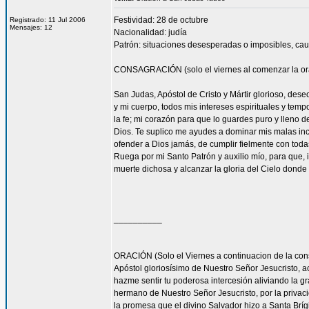
Festividad: 28 de octubre
Registrado: 11 Jul 2006
Mensajes: 12
Nacionalidad: judía
Patrón: situaciones desesperadas o imposibles, cau
CONSAGRACIÓN (solo el viernes al comenzar la or
San Judas, Apóstol de Cristo y Mártir glorioso, des
y mi cuerpo, todos mis intereses espirituales y tem
la fe; mi corazón para que lo guardes puro y lleno 
Dios. Te suplico me ayudes a dominar mis malas inc
ofender a Dios jamás, de cumplir fielmente con todas
Ruega por mi Santo Patrón y auxilio mío, para que, i
muerte dichosa y alcanzar la gloria del Cielo dond
__________
ORACIÓN (Solo el Viernes a continuacion de la con
Apóstol gloriosísimo de Nuestro Señor Jesucrist
hazme sentir tu poderosa intercesión aliviando la 
hermano de Nuestro Señor Jesucristo, por la privacio
la promesa que el divino Salvador hizo a Santa Bríg