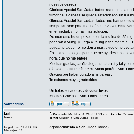
nuestros deseos.
Glorioso Apostol San Judas tadeo, aunque la la esc
tumor de la cabeza se quede estacionado sin ir a 
Glorioso Apostol San Judas Tadeo, me han puesto un
tiempo tan solo para ir al baño a devolver, entre vo
enfermedad, y no hay más solución.
De momento he empezado con la mofina de 25 mg, a 
pondrán a 50mg, y luego a 75 mg y finalmente a 10
ayudame a que no me den a más, y que empieze a sent
En tus manos dejo , para que me ayudes a conllevar 
hora, que no me entere.
Muchas gracias, confío ciegamente en tí, y tal y com
día 28 de octubre día de mi Santo patrón "San Juda
Gracias por haber curado a mi pareja .
Te estamos muy agradecidos.
Un fieles servidores y devotos tuyos.
Muchas Gracias a San Judas Tadeo.
Volver arriba
jaei
Publicado: Mar Nov 04, 2008 11:23 am
Asunto
: Cadena
Nuevo
Tema:
Oracion a San Judas Tadeo
Agradecimiento a San Judas Tadeo)
Registrado: 11 Jul 2006
Mensajes: 12