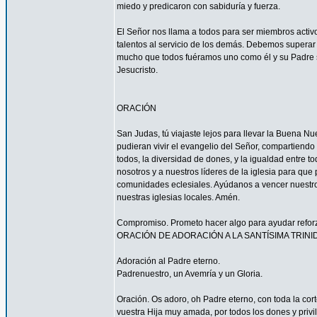
miedo y predicaron con sabiduría y fuerza.
El Señor nos llama a todos para ser miembros acti
talentos al servicio de los demás. Debemos superar 
mucho que todos fuéramos uno como él y su Padre s
Jesucristo.
ORACIÓN
San Judas, tú viajaste lejos para llevar la Buena N
pudieran vivir el evangelio del Señor, compartiendo
todos, la diversidad de dones, y la igualdad entre t
nosotros y a nuestros líderes de la iglesia para que
comunidades eclesiales. Ayúdanos a vencer nuestr
nuestras iglesias locales. Amén.
Compromiso. Prometo hacer algo para ayudar reforzar
ORACIÓN DE ADORACIÓN A LA SANTÍSIMA TRINI
Adoración al Padre eterno.
Padrenuestro, un Avemría y un Gloria.
Oración. Os adoro, oh Padre eterno, con toda la corte
vuestra Hija muy amada, por todos los dones y privi