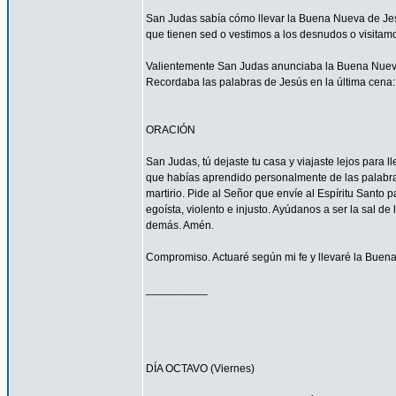
San Judas sabía cómo llevar la Buena Nueva de Jes
que tienen sed o vestimos a los desnudos o visitam
Valientemente San Judas anunciaba la Buena Nueva d
Recordaba las palabras de Jesús en la última cena: 
ORACIÓN
San Judas, tú dejaste tu casa y viajaste lejos para
que habías aprendido personalmente de las palabras y
martirio. Pide al Señor que envíe al Espíritu Santo
egoísta, violento e injusto. Ayúdanos a ser la sal d
demás. Amén.
Compromiso. Actuaré según mi fe y llevaré la Buena
__________
DÍA OCTAVO (Viernes)