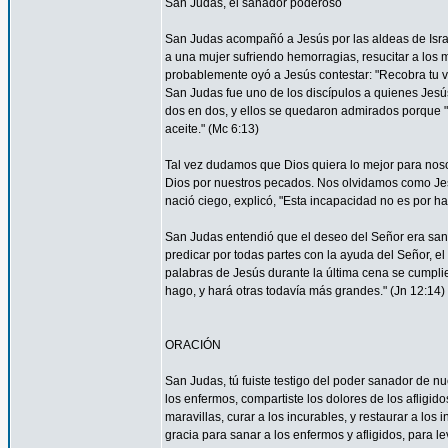
San Judas, el sanador poderoso
San Judas acompañó a Jesús por las aldeas de Israel 
a una mujer sufriendo hemorragias, resucitar a los 
probablemente oyó a Jesús contestar: "Recobra tu vi
San Judas fue uno de los discípulos a quienes Jesús 
dos en dos, y ellos se quedaron admirados porque
aceite." (Mc 6:13)
Tal vez dudamos que Dios quiera lo mejor para nos
Dios por nuestros pecados. Nos olvidamos como Je
nació ciego, explicó, "Esta incapacidad no es por ha
San Judas entendió que el deseo del Señor era sana
predicar por todas partes con la ayuda del Señor, 
palabras de Jesús durante la última cena se cumpli
hago, y hará otras todavía más grandes." (Jn 12:14)
ORACIÓN
San Judas, tú fuiste testigo del poder sanador de n
los enfermos, compartiste los dolores de los afligid
maravillas, curar a los incurables, y restaurar a l
gracia para sanar a los enfermos y afligidos, para l