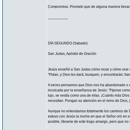
Compromiso. Prometo que de alguna manera llevaré
__________
DÍA SEGUNDO (Sabado)
San Judas, Apóstol de Oración
Jesús enseñó a San Judas cómo rezar y cómo orar c
"Pidan, y Dios les dará; busquen, y encontrarán; llam
A veces pensamos que Dios nos ha abandonado o que
inculcada por la enseñanza de Jesús: "Fijense como c
lujo, se vestía como una de ellas. ¡Cuánto más Dios h
necesitan. Pongan su atención en el reino de Dios, y
Aunque no entendamos totalmente los caminos de 
estuvo con Jesús la noche en que el Señor oró en el
posible, líbrame de este trago amargo, pero que no s