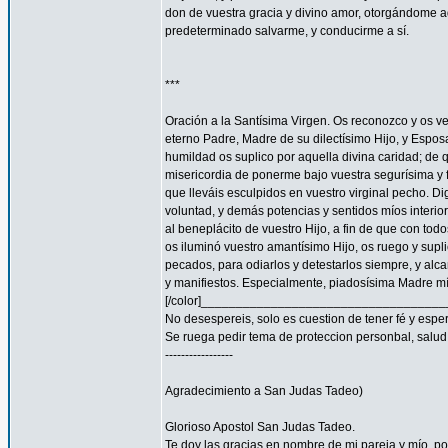
don de vuestra gracia y divino amor, otorgándome aq
predeterminado salvarme, y conducirme a sí.
***
Oración a la Santísima Virgen. Os reconozco y os ve
eterno Padre, Madre de su dilectísimo Hijo, y Espos
humildad os suplico por aquella divina caridad; de 
misericordia de ponerme bajo vuestra segurísima y f
que lleváis esculpidos en vuestro virginal pecho. 
voluntad, y demás potencias y sentidos míos interior
al beneplácito de vuestro Hijo, a fin de que con todo
os iluminó vuestro amantísimo Hijo, os ruego y supl
pecados, para odiarlos y detestarlos siempre, y a
y manifiestos. Especialmente, piadosísima Madre mía
[/color]__________________________________
No desespereis, solo es cuestion de tener fé y espe
Se ruega pedir tema de proteccion personbal, salud, familia
-----------------
Agradecimiento a San Judas Tadeo)
Glorioso Apostol San Judas Tadeo.
Te doy las gracias en nombre de mi pareja y mío, 