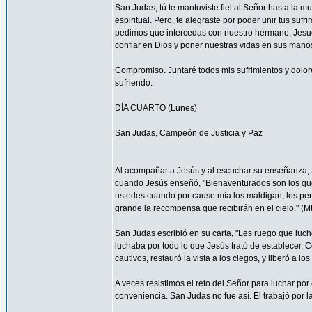
San Judas, tú te mantuviste fiel al Señor hasta la mu
espiritual. Pero, te alegraste por poder unir tus suf
pedimos que intercedas con nuestro hermano, Jesucr
confiar en Dios y poner nuestras vidas en sus mano
Compromiso. Juntaré todos mis sufrimientos y dolor
sufriendo.
DÍA CUARTO (Lunes)
San Judas, Campeón de Justicia y Paz
Al acompañar a Jesús y al escuchar su enseñanza, S
cuando Jesús enseñó, "Bienaventurados son los que 
ustedes cuando por cause mía los maldigan, los per
grande la recompensa que recibirán en el cielo." (Mt
San Judas escribió en su carta, "Les ruego que luch
luchaba por todo lo que Jesús trató de establecer. 
cautivos, restauró la vista a los ciegos, y liberó a lo
A veces resistimos el reto del Señor para luchar por 
conveniencia. San Judas no fue así. El trabajó por 