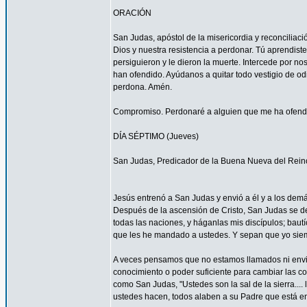
ORACIÓN
San Judas, apóstol de la misericordia y reconcilia
Dios y nuestra resistencia a perdonar. Tú aprendist
persiguieron y le dieron la muerte. Intercede por 
han ofendido. Ayúdanos a quitar todo vestigio de o
perdona. Amén.
Compromiso. Perdonaré a alguien que me ha ofendid
DÍA SÉPTIMO (Jueves)
San Judas, Predicador de la Buena Nueva del Rein
Jesús entrenó a San Judas y envió a él y a los demá
Después de la ascensión de Cristo, San Judas se de
todas las naciones, y háganlas mis discípulos; bautí
que les he mandado a ustedes. Y sepan que yo siemp
A veces pensamos que no estamos llamados ni envi
conocimiento o poder suficiente para cambiar las c
como San Judas, "Ustedes son la sal de la sierra.... 
ustedes hacen, todos alaben a su Padre que está en 