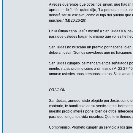
A veces queremos que otros nos sirvan, que hagan
aprender de Jesús quien dijo, "La persona entre ust
deberá ser su esclavo, como el hijo del pueblo que n
muchos." (Mt 20:26-28)
En la última cena Jesús mostró a San Judas y a los o
para que ustedes hagan lo mismo que yo les he hec
San Judas no buscaba un premio por hacer el bien. 
deberán decir: 'Somos servidores que no hacíamos f
San Judas cumplió los mandamientos señalados por 
mente, y a su prójimo como a si mismo (Mt 22:27-4
amarse ustedes unas personas a otras. Si se aman lo
ORACIÓN
San Judas, aunque fuiste elegido por Jesús como uno
contrario, te humillaste en su servicio a tus herma
nuestro propio interés por el bien de otros. Interced
para que tengamos vida nosotros. Que lo imitemos c
Compromiso. Prometo cumplir un servicio a los que 