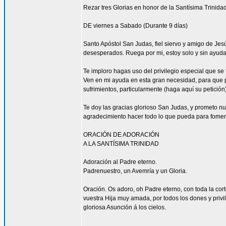
Rezar tres Glorias en honor de la Santísima Trinidad
DE viernes a Sabado (Durante 9 días)
Santo Apóstol San Judas, fiel siervo y amigo de Jesús
desesperados. Ruega por mi, estoy solo y sin ayuda
Te imploro hagas uso del privilegio especial que se
Ven en mi ayuda en esta gran necesidad, para que pu
sufrimientos, particularmente (haga aquí su petición
Te doy las gracias glorioso San Judas, y prometo n
agradecimiento hacer todo lo que pueda para fomen
ORACIÓN DE ADORACIÓN
A LA SANTÍSIMA TRINIDAD
Adoración al Padre eterno.
Padrenuestro, un Avemría y un Gloria.
Oración. Os adoro, oh Padre eterno, con toda la corte
vuestra Hija muy amada, por todos los dones y privi
gloriosa Asunción á los cielos.