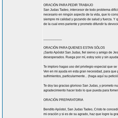
ORACIÓN PARA PEDIR TRABAJO
San Judas Tadeo, intercesor de todo problema difíci
necesario en ningún aspecto de la vida, que lo con
siempre mi calidad y gozando de salud y fuerza. Y qu
de la cual eres pariente y prometo difundir tu devoc
__________
ORACIÓN PARA QUIENES ESTAN SÓLOS
¡Santo Apóstol San Judas, fiel siervo y amigo de Jesú
desesperados. Ruega por mí, estoy solo y sin ayuda
Te imploro hagas uso del privilegio especial que se
Ven en mi ayuda en esta gran necesidad, para que pu
sufrimientos, particularmente... (haga aquí su petic
Te doy las gracias glorioso San Judas, y prometo n
agradecimiento hacer todo lo que pueda para fomen
ORACIÓN PREPARATORIA
Bendito Apóstol, San Judas Tadeo, Cristo te concedi
mi oración y si es de su agrado, haz que logre la gra