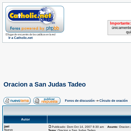
Importante:
únicamente
qu
El lugar de encuentro de los católicos en la red
Ir a Catholic.net
Oracion a San Judas Tadeo
Foros de discusión
->
Círculo de oración
Autor
jaei
Publicado: Dom Oct 14, 2007 8:30 am
Asunto
: Oracion
Nuevo
Tema:
Oracion a San Judas Tadeo