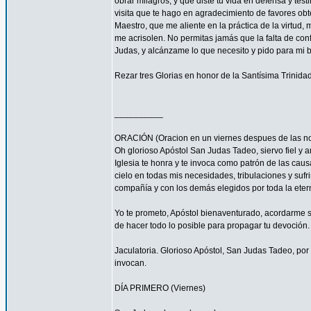
obrar milagros, y que diste tu vida en defensa y tes
visita que te hago en agradecimiento de favores ob
Maestro, que me aliente en la práctica de la virtud,
me acrisolen. No permitas jamás que la falta de con
Judas, y alcánzame lo que necesito y pido para mi 
Rezar tres Glorias en honor de la Santísima Trinidad
__________
ORACIÓN (Oracion en un viernes despues de las no
Oh glorioso Apóstol San Judas Tadeo, siervo fiel y 
Iglesia te honra y te invoca como patrón de las caus
cielo en todas mis necesidades, tribulaciones y sufr
compañía y con los demás elegidos por toda la eter
Yo te prometo, Apóstol bienaventurado, acordarme s
de hacer todo lo posible para propagar tu devoción. 
Jaculatoria. Glorioso Apóstol, San Judas Tadeo, por 
invocan.
DÍA PRIMERO (Viernes)