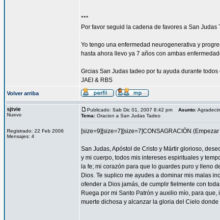
***
Por favor seguid la cadena de favores a San Judas 
Yo tengo una enfermedad neurogenerativa y progres
hasta ahora llevo ya 7 años con ambas enfermedad
Grcias San Judas tadeo por tu ayuda durante todos 
JAEI & RBS
Volver arriba
sjtvie
Publicado: Sab Dic 01, 2007 8:42 pm
Asunto
: Agradeci
Nuevo
Tema:
Oracion a San Judas Tadeo
[size=9][size=7][size=7]CONSAGRACIÓN (Empezar l
Registrado: 22 Feb 2006
Mensajes: 4
San Judas, Apóstol de Cristo y Mártir glorioso, des
y mi cuerpo, todos mis intereses espirituales y tem
la fe; mi corazón para que lo guardes puro y lleno 
Dios. Te suplico me ayudes a dominar mis malas inc
ofender a Dios jamás, de cumplir fielmente con todas
Ruega por mi Santo Patrón y auxilio mío, para que, i
muerte dichosa y alcanzar la gloria del Cielo dond