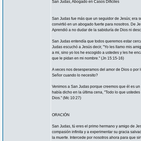
San Judas, Abogado en Casos Difíciles
San Judas fue más que un seguidor de Jesús; era su
convirtió en un abogado fuerte para nosotros. De Je
Aprendió a no dudar de la sabiduría de Dios ni desco
San Judas entendía que todos queremos estar cerca 
Judas escuchó a Jesús decir, "Yo les llamo mis am
a mi, sino yo los he escogido a ustedes y les he en
que le pidan en mi nombre." (Jn 15:15-16)
A veces nos desesperamos del amor de Dios o por
Señor cuando lo necesito?
Venimos a San Judas porque creemos que él es un 
había dicho en la última cena, "Todo lo que ustedes 
Dios." (Mc 10:27)
ORACIÓN
San Judas, tú eres el primo hermano y amigo de Jesú
compasión infinita y a experimentar su gracia salvad
la muerte. Intercede por nosotros ahora para que sin