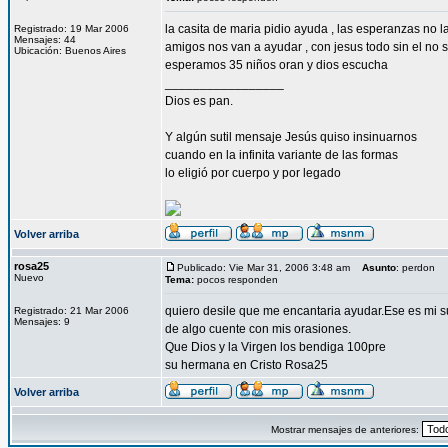
la casita de maria pidio ayuda , las esperanzas n
Registrado: 19 Mar 2006
Mensajes: 44
amigos nos van a ayudar , con jesus todo sin el no
Ubicación: Buenos Aires
esperamos 35 niños oran y dios escucha
_________________
Dios es pan.
Y algún sutil mensaje Jesús quiso insinuarnos
cuando en la infinita variante de las formas
lo eligió por cuerpo y por legado
Volver arriba
rosa25
Publicado: Vie Mar 31, 2006 3:48 am
Asunto
: perdon
Nuevo
Tema:
pocos responden
quiero desile que me encantaria ayudar.Ese es mi s
Registrado: 21 Mar 2006
Mensajes: 9
de algo cuente con mis orasiones.
Que Dios y la Virgen los bendiga 100pre
su hermana en Cristo Rosa25
Volver arriba
Mostrar mensajes de anteriores: