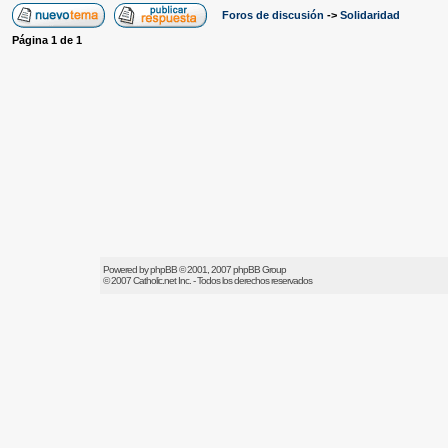
Foros de discusión
->
Solidaridad
Página
1
de
1
Powered by
phpBB
© 2001, 2007 phpBB Group
© 2007
Catholic.net
Inc. - Todos los derechos reservados