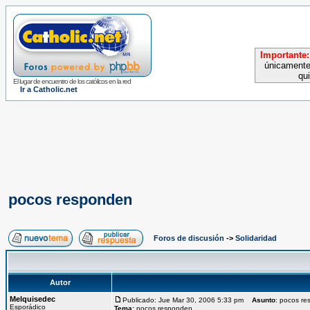
Importante:
únicamente
qu
El lugar de encuentro de los católicos en la red
Ir a Catholic.net
pocos responden
Foros de discusión
->
Solidaridad
Autor
Melquisedec
Publicado: Jue Mar 30, 2006 5:33 pm
Asunto
: pocos r
Esporádico
Tema:
pocos responden