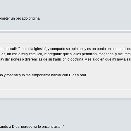
ometer un pecado original
en discutir, "una sola iglesia", y comparto su opinion, y es un punto en el que mi
elas, un estilo muy catoliico, le pregunte que si ellos permitian imagenes, y me imr
 divisiones o diferencias de su tradicion o doctrina, y es algo en que mi novia sa
mo y meditar y lo ma simportante hablar con Dios y orar
cando a Dios, porque ya lo encontraste..."