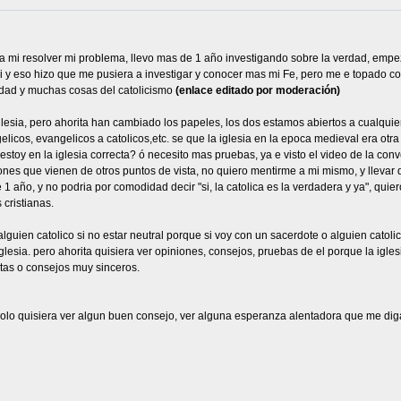
 mi resolver mi problema, llevo mas de 1 año investigando sobre la verdad, empez
 y eso hizo que me pusiera a investigar y conocer mas mi Fe, pero me e topado 
rdad y muchas cosas del catolicismo
(enlace editado por moderación)
glesia, pero ahorita han cambiado los papeles, los dos estamos abiertos a cualqu
licos, evangelicos a catolicos,etc. se que la iglesia en la epoca medieval era otr
stoy en la iglesia correcta? ó necesito mas pruebas, ya e visto el video de la co
iones que vienen de otros puntos de vista, no quiero mentirme a mi mismo, y lleva
ño, y no podria por comodidad decir "si, la catolica es la verdadera y ya", quiero s
cristianas.
uien catolico si no estar neutral porque si voy con un sacerdote o alguien catolico
esia. pero ahorita quisiera ver opiniones, consejos, pruebas de el porque la iglesia
tas o consejos muy sinceros.
solo quisiera ver algun buen consejo, ver alguna esperanza alentadora que me diga "