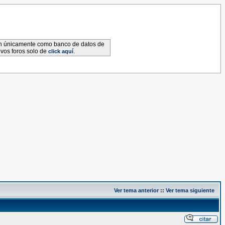
van únicamente como banco de datos de
evos foros solo de
.
click aquí
Ver tema anterior
::
Ver tema siguiente