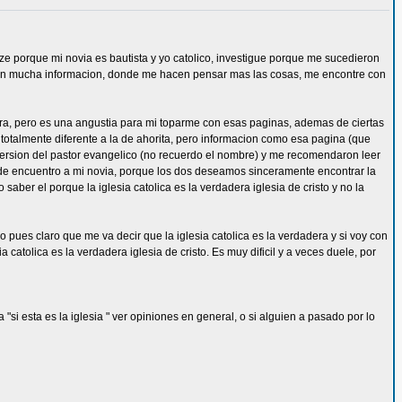
e porque mi novia es bautista y yo catolico, investigue porque me sucedieron
con mucha informacion, donde me hacen pensar mas las cosas, me encontre con
iera, pero es una angustia para mi toparme con esas paginas, ademas de ciertas
a totalmente diferente a la de ahorita, pero informacion como esa pagina (que
nversion del pastor evangelico (no recuerdo el nombre) y me recomendaron leer
r de encuentro a mi novia, porque los dos deseamos sinceramente encontrar la
aber el porque la iglesia catolica es la verdadera iglesia de cristo y no la
 pues claro que me va decir que la iglesia catolica es la verdadera y si voy con
 catolica es la verdadera iglesia de cristo. Es muy dificil y a veces duele, por
si esta es la iglesia " ver opiniones en general, o si alguien a pasado por lo