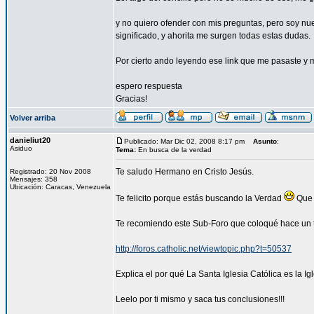
y no quiero ofender con mis preguntas, pero soy nu
significado, y ahorita me surgen todas estas dudas.
Por cierto ando leyendo ese link que me pasaste y
espero respuesta
Gracias!
Volver arriba
danieliut20
Publicado: Mar Dic 02, 2008 8:17 pm
Asunto
:
Asiduo
Tema:
En busca de la verdad
Te saludo Hermano en Cristo Jesús.
Registrado: 20 Nov 2008
Mensajes: 358
Ubicación: Caracas, Venezuela
Te felicito porque estás buscando la Verdad
Que 
Te recomiendo este Sub-Foro que coloqué hace un 
http://foros.catholic.net/viewtopic.php?t=50537
Explica el por qué La Santa Iglesia Católica es la 
Leelo por ti mismo y saca tus conclusiones!!!