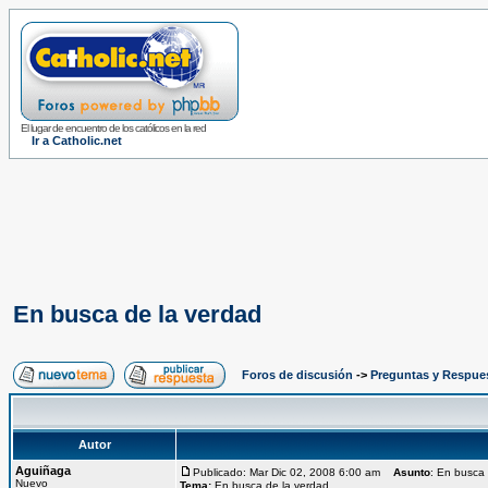
El lugar de encuentro de los católicos en la red
Ir a Catholic.net
En busca de la verdad
Foros de discusión
->
Preguntas y Respues
Autor
Aguiñaga
Publicado: Mar Dic 02, 2008 6:00 am
Asunto
: En busca
Nuevo
Tema:
En busca de la verdad