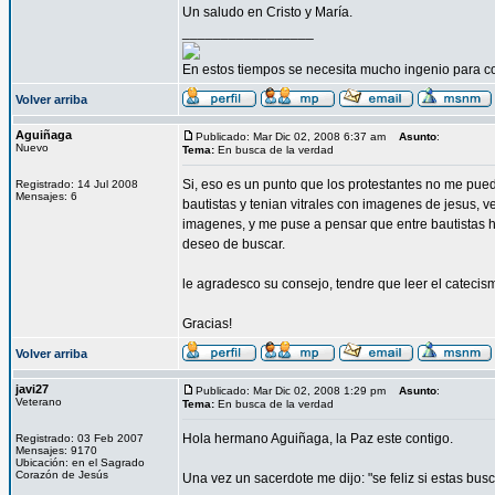
Un saludo en Cristo y María.
_________________
En estos tiempos se necesita mucho ingenio para c
Volver arriba
Aguiñaga
Publicado: Mar Dic 02, 2008 6:37 am
Asunto
:
Nuevo
Tema:
En busca de la verdad
Si, eso es un punto que los protestantes no me pued
Registrado: 14 Jul 2008
Mensajes: 6
bautistas y tenian vitrales con imagenes de jesus, v
imagenes, y me puse a pensar que entre bautistas hay
deseo de buscar.
le agradesco su consejo, tendre que leer el catecis
Gracias!
Volver arriba
javi27
Publicado: Mar Dic 02, 2008 1:29 pm
Asunto
:
Veterano
Tema:
En busca de la verdad
Hola hermano Aguiñaga, la Paz este contigo.
Registrado: 03 Feb 2007
Mensajes: 9170
Ubicación: en el Sagrado
Corazón de Jesús
Una vez un sacerdote me dijo: "se feliz si estas bus