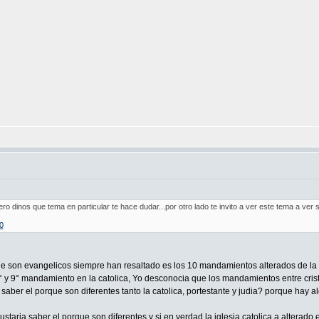
 dinos que tema en particular te hace dudar...por otro lado te invito a ver este tema a ver s
0
e son evangelicos siempre han resaltado es los 10 mandamientos alterados de l
° y 9° mandamiento en la catolica, Yo desconocia que los mandamientos entre cristian
saber el porque son diferentes tanto la catolica, portestante y judia? porque hay a
staria saber el porque son diferentes y si en verdad la iglesia catolica a alterado