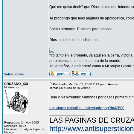
Qué me quiso decir? que Dios mismo nos infunde su
Te propongo que leas páginas de apologetica, como 
Animo hermano! Estamos para servirte.
Dios te colme de bendiciones.-
_________________
"Yo también le prometo, ya aquí en la tierra, victori
pero especialmente en la hora de la muerte.
Yo, el Señor, la defenderé como a Mi propia Gloria".
Volver arriba
CRUZADO_XXI
Publicado: Mar Dic 02, 2008 2:14 pm
Asunto
:
Moderador
Tema:
En busca de la verdad
Hola y bienvrenido: Vamonos por pasos primero dinos 
http://foros.catholic.net/viewtopic.php?t=42800
_________________
LAS PAGINAS DE CRUZ
Registrado: 24 Nov 2005
Mensajes: 5906
http://www.antisuperstici
Ubicación: En algun lugar de
Mexico.