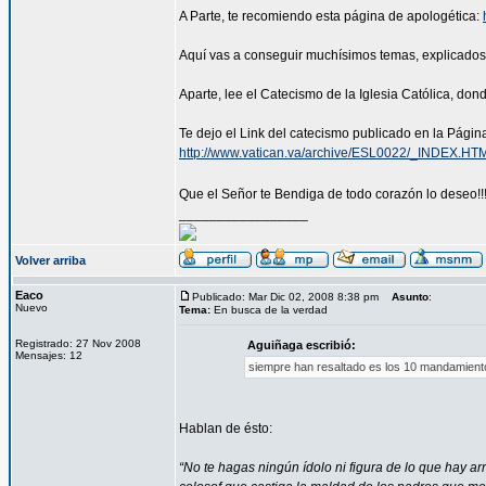
A Parte, te recomiendo esta página de apologética:
Aquí vas a conseguir muchísimos temas, explicados 
Aparte, lee el Catecismo de la Iglesia Católica, don
Te dejo el Link del catecismo publicado en la Página
http://www.vatican.va/archive/ESL0022/_INDEX.HT
Que el Señor te Bendiga de todo corazón lo deseo!!
_________________
Volver arriba
Eaco
Publicado: Mar Dic 02, 2008 8:38 pm
Asunto
:
Nuevo
Tema:
En busca de la verdad
Registrado: 27 Nov 2008
Aguiñaga escribió:
Mensajes: 12
siempre han resaltado es los 10 mandamiento
Hablan de ésto:
“No te hagas ningún ídolo ni figura de lo que hay arri