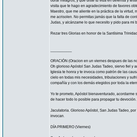
obrar milagros, y que diste tu vida en defensa y tes
visita que te hago en agradecimiento de favores ob
Maestro, que me aliente en la práctica de la virtud,
me acrisolen. No permitas jamás que la falta de con
Judas, y alcánzame lo que necesito y pido para mi 
Rezar tres Glorias en honor de la Santísima Trinidad
__________
ORACIÓN (Oracion en un viernes despues de las no
Oh glorioso Apóstol San Judas Tadeo, siervo fiel y 
Iglesia te honra y te invoca como patrón de las caus
cielo en todas mis necesidades, tribulaciones y sufr
compañía y con los demás elegidos por toda la eter
Yo te prometo, Apóstol bienaventurado, acordarme s
de hacer todo lo posible para propagar tu devoción. 
Jaculatoria. Glorioso Apóstol, San Judas Tadeo, por 
invocan.
DÍA PRIMERO (Viernes)