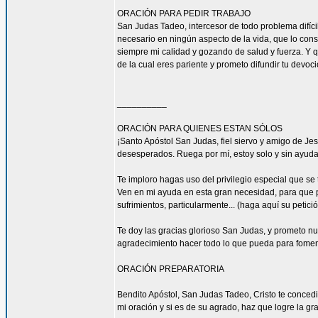
ORACIÓN PARA PEDIR TRABAJO
San Judas Tadeo, intercesor de todo problema difíci
necesario en ningún aspecto de la vida, que lo con
siempre mi calidad y gozando de salud y fuerza. Y qu
de la cual eres pariente y prometo difundir tu devoc
__________
ORACIÓN PARA QUIENES ESTAN SÓLOS
¡Santo Apóstol San Judas, fiel siervo y amigo de Jesú
desesperados. Ruega por mí, estoy solo y sin ayuda
Te imploro hagas uso del privilegio especial que se
Ven en mi ayuda en esta gran necesidad, para que pu
sufrimientos, particularmente... (haga aquí su petic
Te doy las gracias glorioso San Judas, y prometo n
agradecimiento hacer todo lo que pueda para fomen
ORACIÓN PREPARATORIA
Bendito Apóstol, San Judas Tadeo, Cristo te concedi
mi oración y si es de su agrado, haz que logre la gra