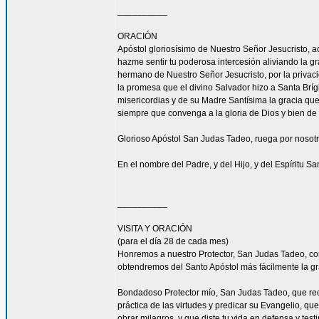
__________
ORACIÓN
Apóstol gloriosísimo de Nuestro Señor Jesucrist
hazme sentir tu poderosa intercesión aliviando la 
hermano de Nuestro Señor Jesucristo, por la privacio
la promesa que el divino Salvador hizo a Santa Bríg
misericordias y de su Madre Santísima la gracia qu
siempre que convenga a la gloria de Dios y bien de 
Glorioso Apóstol San Judas Tadeo, ruega por nosotr
En el nombre del Padre, y del Hijo, y del Espíritu S
__________
VISITA Y ORACIÓN
(para el día 28 de cada mes)
Honremos a nuestro Protector, San Judas Tadeo, c
obtendremos del Santo Apóstol más fácilmente la g
Bondadoso Protector mío, San Judas Tadeo, que reci
práctica de las virtudes y predicar su Evangelio, q
obrar milagros, y que diste tu vida en defensa y tes