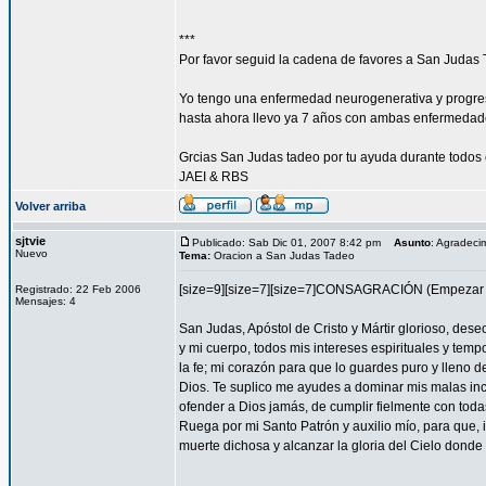
***
Por favor seguid la cadena de favores a San Judas 
Yo tengo una enfermedad neurogenerativa y progres
hasta ahora llevo ya 7 años con ambas enfermedad
Grcias San Judas tadeo por tu ayuda durante todos 
JAEI & RBS
Volver arriba
sjtvie
Publicado: Sab Dic 01, 2007 8:42 pm
Asunto
: Agradeci
Nuevo
Tema:
Oracion a San Judas Tadeo
[size=9][size=7][size=7]CONSAGRACIÓN (Empezar l
Registrado: 22 Feb 2006
Mensajes: 4
San Judas, Apóstol de Cristo y Mártir glorioso, des
y mi cuerpo, todos mis intereses espirituales y tem
la fe; mi corazón para que lo guardes puro y lleno 
Dios. Te suplico me ayudes a dominar mis malas inc
ofender a Dios jamás, de cumplir fielmente con todas
Ruega por mi Santo Patrón y auxilio mío, para que, i
muerte dichosa y alcanzar la gloria del Cielo dond