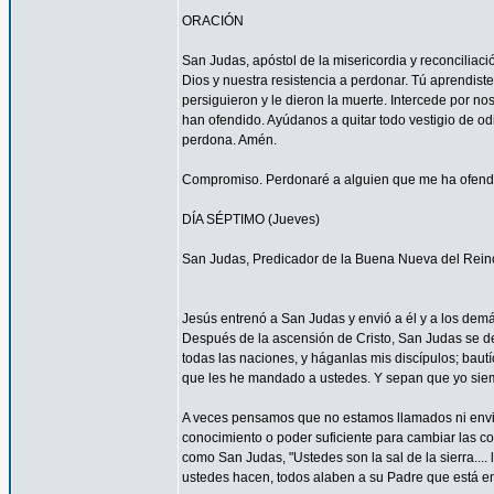
ORACIÓN
San Judas, apóstol de la misericordia y reconcilia
Dios y nuestra resistencia a perdonar. Tú aprendist
persiguieron y le dieron la muerte. Intercede por 
han ofendido. Ayúdanos a quitar todo vestigio de o
perdona. Amén.
Compromiso. Perdonaré a alguien que me ha ofendid
DÍA SÉPTIMO (Jueves)
San Judas, Predicador de la Buena Nueva del Rein
Jesús entrenó a San Judas y envió a él y a los demá
Después de la ascensión de Cristo, San Judas se de
todas las naciones, y háganlas mis discípulos; bautí
que les he mandado a ustedes. Y sepan que yo siemp
A veces pensamos que no estamos llamados ni envi
conocimiento o poder suficiente para cambiar las c
como San Judas, "Ustedes son la sal de la sierra.... 
ustedes hacen, todos alaben a su Padre que está en 