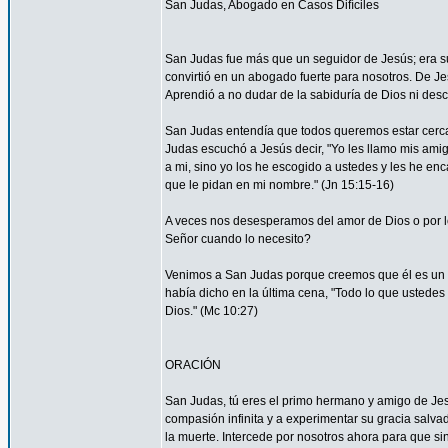
San Judas, Abogado en Casos Difíciles
San Judas fue más que un seguidor de Jesús; era su
convirtió en un abogado fuerte para nosotros. De Je
Aprendió a no dudar de la sabiduría de Dios ni desco
San Judas entendía que todos queremos estar cerca 
Judas escuchó a Jesús decir, "Yo les llamo mis am
a mi, sino yo los he escogido a ustedes y les he en
que le pidan en mi nombre." (Jn 15:15-16)
A veces nos desesperamos del amor de Dios o por
Señor cuando lo necesito?
Venimos a San Judas porque creemos que él es un 
había dicho en la última cena, "Todo lo que ustedes 
Dios." (Mc 10:27)
ORACIÓN
San Judas, tú eres el primo hermano y amigo de Jesú
compasión infinita y a experimentar su gracia salvad
la muerte. Intercede por nosotros ahora para que sin