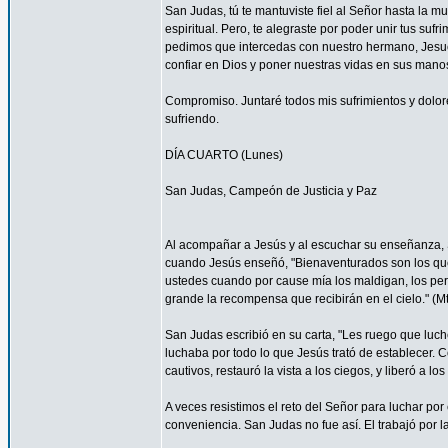
San Judas, tú te mantuviste fiel al Señor hasta la mu
espiritual. Pero, te alegraste por poder unir tus suf
pedimos que intercedas con nuestro hermano, Jesucr
confiar en Dios y poner nuestras vidas en sus mano
Compromiso. Juntaré todos mis sufrimientos y dolor
sufriendo.
DÍA CUARTO (Lunes)
San Judas, Campeón de Justicia y Paz
Al acompañar a Jesús y al escuchar su enseñanza, S
cuando Jesús enseñó, "Bienaventurados son los que 
ustedes cuando por cause mía los maldigan, los per
grande la recompensa que recibirán en el cielo." (Mt
San Judas escribió en su carta, "Les ruego que luch
luchaba por todo lo que Jesús trató de establecer. 
cautivos, restauró la vista a los ciegos, y liberó a lo
A veces resistimos el reto del Señor para luchar por 
conveniencia. San Judas no fue así. El trabajó por 