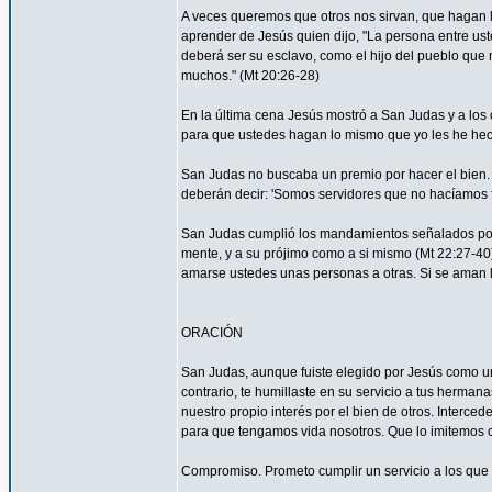
A veces queremos que otros nos sirvan, que hagan
aprender de Jesús quien dijo, "La persona entre ust
deberá ser su esclavo, como el hijo del pueblo que n
muchos." (Mt 20:26-28)
En la última cena Jesús mostró a San Judas y a los o
para que ustedes hagan lo mismo que yo les he hec
San Judas no buscaba un premio por hacer el bien. 
deberán decir: 'Somos servidores que no hacíamos f
San Judas cumplió los mandamientos señalados por 
mente, y a su prójimo como a si mismo (Mt 22:27-4
amarse ustedes unas personas a otras. Si se aman lo
ORACIÓN
San Judas, aunque fuiste elegido por Jesús como uno
contrario, te humillaste en su servicio a tus herma
nuestro propio interés por el bien de otros. Interced
para que tengamos vida nosotros. Que lo imitemos c
Compromiso. Prometo cumplir un servicio a los que 