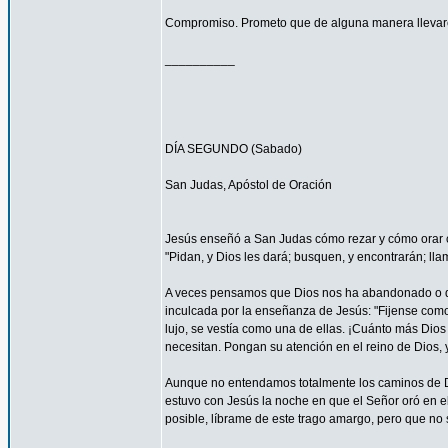
Compromiso. Prometo que de alguna manera llevaré
__________
DÍA SEGUNDO (Sabado)
San Judas, Apóstol de Oración
Jesús enseñó a San Judas cómo rezar y cómo orar c
"Pidan, y Dios les dará; busquen, y encontrarán; llam
A veces pensamos que Dios nos ha abandonado o que
inculcada por la enseñanza de Jesús: "Fijense como c
lujo, se vestía como una de ellas. ¡Cuánto más Dios h
necesitan. Pongan su atención en el reino de Dios, y
Aunque no entendamos totalmente los caminos de 
estuvo con Jesús la noche en que el Señor oró en el
posible, líbrame de este trago amargo, pero que no s