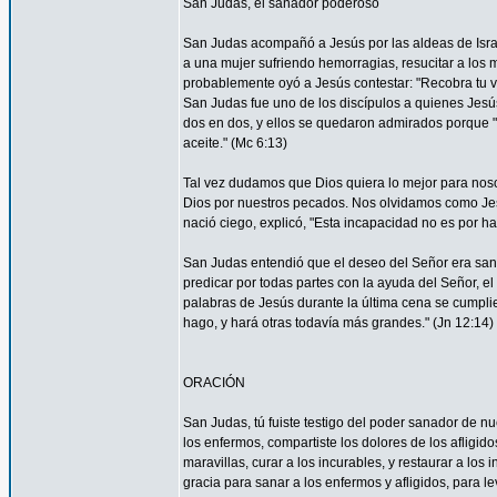
San Judas, el sanador poderoso
San Judas acompañó a Jesús por las aldeas de Israel 
a una mujer sufriendo hemorragias, resucitar a los 
probablemente oyó a Jesús contestar: "Recobra tu vi
San Judas fue uno de los discípulos a quienes Jesús 
dos en dos, y ellos se quedaron admirados porque
aceite." (Mc 6:13)
Tal vez dudamos que Dios quiera lo mejor para nos
Dios por nuestros pecados. Nos olvidamos como Je
nació ciego, explicó, "Esta incapacidad no es por ha
San Judas entendió que el deseo del Señor era sana
predicar por todas partes con la ayuda del Señor, 
palabras de Jesús durante la última cena se cumpli
hago, y hará otras todavía más grandes." (Jn 12:14)
ORACIÓN
San Judas, tú fuiste testigo del poder sanador de n
los enfermos, compartiste los dolores de los afligid
maravillas, curar a los incurables, y restaurar a l
gracia para sanar a los enfermos y afligidos, para l