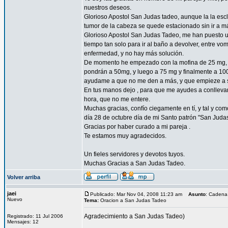
nuestros deseos.
Glorioso Apostol San Judas tadeo, aunque la la esc
tumor de la cabeza se quede estacionado sin ir a 
Glorioso Apostol San Judas Tadeo, me han puesto un
tiempo tan solo para ir al baño a devolver, entre vo
enfermedad, y no hay más solución.
De momento he empezado con la mofina de 25 mg, a 
pondrán a 50mg, y luego a 75 mg y finalmente a 10
ayudame a que no me den a más, y que empieze a sent
En tus manos dejo , para que me ayudes a conllevar 
hora, que no me entere.
Muchas gracias, confío ciegamente en tí, y tal y com
día 28 de octubre día de mi Santo patrón "San Juda
Gracias por haber curado a mi pareja .
Te estamos muy agradecidos.
Un fieles servidores y devotos tuyos.
Muchas Gracias a San Judas Tadeo.
Volver arriba
jaei
Publicado: Mar Nov 04, 2008 11:23 am
Asunto
: Cadena
Nuevo
Tema:
Oracion a San Judas Tadeo
Agradecimiento a San Judas Tadeo)
Registrado: 11 Jul 2006
Mensajes: 12