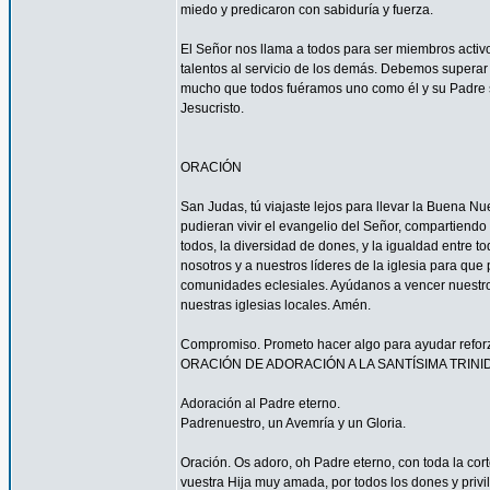
miedo y predicaron con sabiduría y fuerza.
El Señor nos llama a todos para ser miembros acti
talentos al servicio de los demás. Debemos superar 
mucho que todos fuéramos uno como él y su Padre s
Jesucristo.
ORACIÓN
San Judas, tú viajaste lejos para llevar la Buena N
pudieran vivir el evangelio del Señor, compartiendo
todos, la diversidad de dones, y la igualdad entre t
nosotros y a nuestros líderes de la iglesia para que
comunidades eclesiales. Ayúdanos a vencer nuestr
nuestras iglesias locales. Amén.
Compromiso. Prometo hacer algo para ayudar reforzar
ORACIÓN DE ADORACIÓN A LA SANTÍSIMA TRINI
Adoración al Padre eterno.
Padrenuestro, un Avemría y un Gloria.
Oración. Os adoro, oh Padre eterno, con toda la corte
vuestra Hija muy amada, por todos los dones y privi