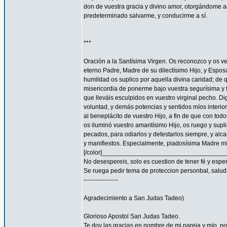
don de vuestra gracia y divino amor, otorgándome aq
predeterminado salvarme, y conducirme a sí.
***
Oración a la Santísima Virgen. Os reconozco y os ve
eterno Padre, Madre de su dilectísimo Hijo, y Espos
humildad os suplico por aquella divina caridad; de 
misericordia de ponerme bajo vuestra segurísima y f
que lleváis esculpidos en vuestro virginal pecho. 
voluntad, y demás potencias y sentidos míos interior
al beneplácito de vuestro Hijo, a fin de que con todo
os iluminó vuestro amantísimo Hijo, os ruego y supl
pecados, para odiarlos y detestarlos siempre, y a
y manifiestos. Especialmente, piadosísima Madre mía
[/color]__________________________________
No desespereis, solo es cuestion de tener fé y espe
Se ruega pedir tema de proteccion personbal, salud, familia
-----------------
Agradecimiento a San Judas Tadeo)
Glorioso Apostol San Judas Tadeo.
Te doy las gracias en nombre de mi pareja y mío, 