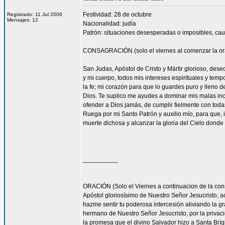
Festividad: 28 de octubre
Registrado: 11 Jul 2006
Mensajes: 12
Nacionalidad: judía
Patrón: situaciones desesperadas o imposibles, cau
CONSAGRACIÓN (solo el viernes al comenzar la or
San Judas, Apóstol de Cristo y Mártir glorioso, des
y mi cuerpo, todos mis intereses espirituales y tem
la fe; mi corazón para que lo guardes puro y lleno 
Dios. Te suplico me ayudes a dominar mis malas inc
ofender a Dios jamás, de cumplir fielmente con todas
Ruega por mi Santo Patrón y auxilio mío, para que, i
muerte dichosa y alcanzar la gloria del Cielo dond
__________
ORACIÓN (Solo el Viernes a continuacion de la con
Apóstol gloriosísimo de Nuestro Señor Jesucrist
hazme sentir tu poderosa intercesión aliviando la 
hermano de Nuestro Señor Jesucristo, por la privacio
la promesa que el divino Salvador hizo a Santa Bríg