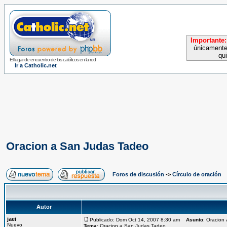
Importante:
únicamente
qu
El lugar de encuentro de los católicos en la red
Ir a Catholic.net
Oracion a San Judas Tadeo
Foros de discusión
->
Círculo de oración
Autor
jaei
Publicado: Dom Oct 14, 2007 8:30 am
Asunto
: Oracion
Nuevo
Tema:
Oracion a San Judas Tadeo