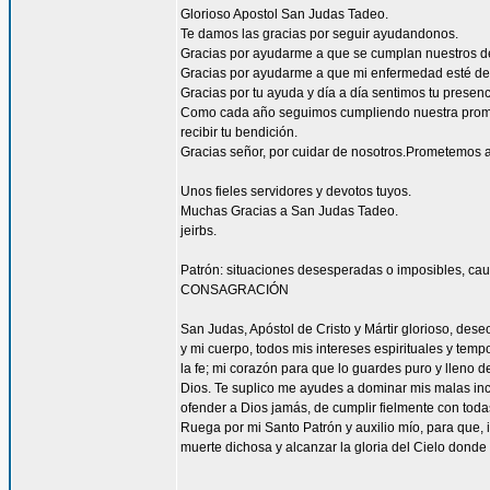
Glorioso Apostol San Judas Tadeo.
Te damos las gracias por seguir ayudandonos.
Gracias por ayudarme a que se cumplan nuestros d
Gracias por ayudarme a que mi enfermedad esté de
Gracias por tu ayuda y día a día sentimos tu presen
Como cada año seguimos cumpliendo nuestra promes
recibir tu bendición.
Gracias señor, por cuidar de nosotros.Prometemos a
Unos fieles servidores y devotos tuyos.
Muchas Gracias a San Judas Tadeo.
jeirbs.
Patrón: situaciones desesperadas o imposibles, cau
CONSAGRACIÓN
San Judas, Apóstol de Cristo y Mártir glorioso, des
y mi cuerpo, todos mis intereses espirituales y tem
la fe; mi corazón para que lo guardes puro y lleno 
Dios. Te suplico me ayudes a dominar mis malas inc
ofender a Dios jamás, de cumplir fielmente con todas
Ruega por mi Santo Patrón y auxilio mío, para que, i
muerte dichosa y alcanzar la gloria del Cielo dond