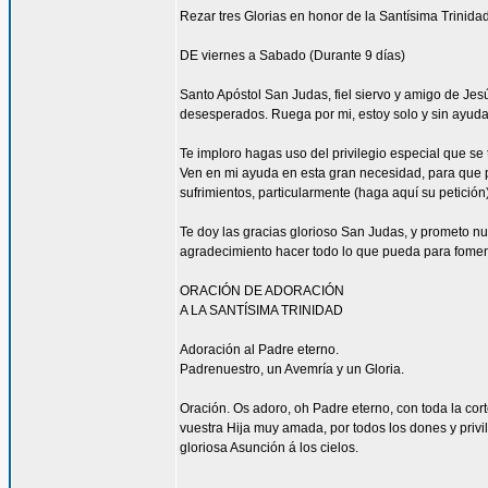
Rezar tres Glorias en honor de la Santísima Trinidad
DE viernes a Sabado (Durante 9 días)
Santo Apóstol San Judas, fiel siervo y amigo de Jesús
desesperados. Ruega por mi, estoy solo y sin ayuda
Te imploro hagas uso del privilegio especial que se
Ven en mi ayuda en esta gran necesidad, para que pu
sufrimientos, particularmente (haga aquí su petición
Te doy las gracias glorioso San Judas, y prometo n
agradecimiento hacer todo lo que pueda para fomen
ORACIÓN DE ADORACIÓN
A LA SANTÍSIMA TRINIDAD
Adoración al Padre eterno.
Padrenuestro, un Avemría y un Gloria.
Oración. Os adoro, oh Padre eterno, con toda la corte
vuestra Hija muy amada, por todos los dones y privi
gloriosa Asunción á los cielos.