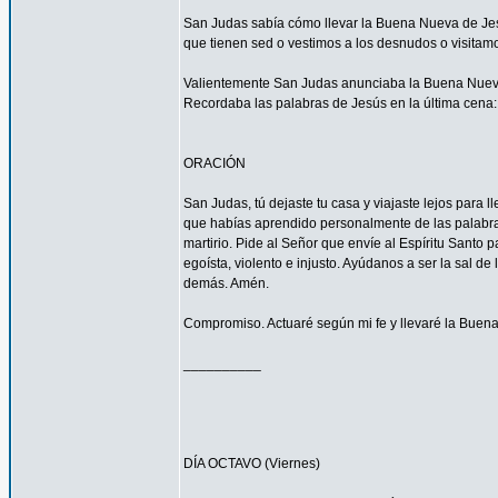
San Judas sabía cómo llevar la Buena Nueva de Jes
que tienen sed o vestimos a los desnudos o visitam
Valientemente San Judas anunciaba la Buena Nueva d
Recordaba las palabras de Jesús en la última cena: 
ORACIÓN
San Judas, tú dejaste tu casa y viajaste lejos para
que habías aprendido personalmente de las palabras y
martirio. Pide al Señor que envíe al Espíritu Santo
egoísta, violento e injusto. Ayúdanos a ser la sal d
demás. Amén.
Compromiso. Actuaré según mi fe y llevaré la Buena
__________
DÍA OCTAVO (Viernes)