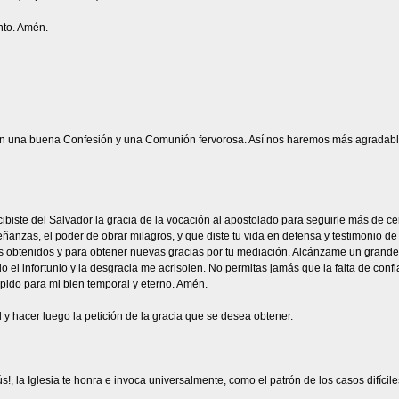
anto. Amén.
n una buena Confesión y una Comunión fervorosa. Así nos haremos más agradable
iste del Salvador la gracia de la vocación al apostolado para seguirle más de cerca
anzas, el poder de obrar milagros, y que diste tu vida en defensa y testimonio de 
s obtenidos y para obtener nuevas gracias por tu mediación. Alcánzame un grande a
 el infortunio y la desgracia me acrisolen. No permitas jamás que la falta de conf
 pido para mi bien temporal y eterno. Amén.
 y hacer luego la petición de la gracia que se desea obtener.
s!, la Iglesia te honra e invoca universalmente, como el patrón de los casos difíci