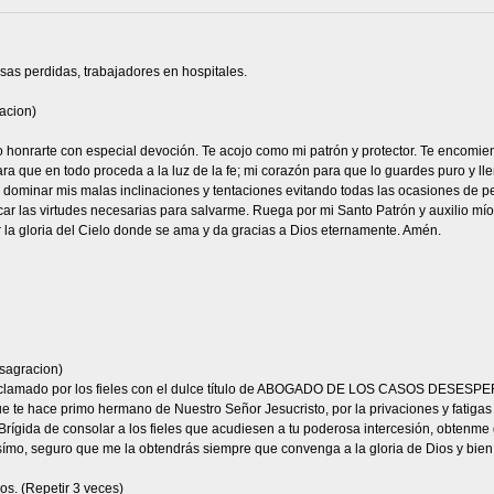
sas perdidas, trabajadores en hospitales.
acion)
eo honrarte con especial devoción. Te acojo como mi patrón y protector. Te encomie
ra que en todo proceda a la luz de la fe; mi corazón para que lo guardes puro y ll
a dominar mis malas inclinaciones y tentaciones evitando todas las ocasiones de p
car las virtudes necesarias para salvarme. Ruega por mi Santo Patrón y auxilio mío,
r la gloria del Cielo donde se ama y da gracias a Dios eternamente. Amén.
sagracion)
 aclamado por los fieles con el dulce título de ABOGADO DE LOS CASOS DESESPER
 te hace primo hermano de Nuestro Señor Jesucristo, por la privaciones y fatigas qu
Brígida de consolar a los fieles que acudiesen a tu poderosa intercesión, obtenme 
símo, seguro que me la obtendrás siempre que convenga a la gloria de Dios y bien 
os. (Repetir 3 veces)