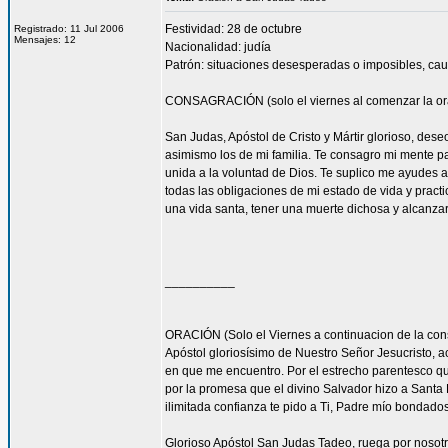
Festividad: 28 de octubre
Registrado: 11 Jul 2006
Mensajes: 12
Nacionalidad: judía
Patrón: situaciones desesperadas o imposibles, cau
CONSAGRACIÓN (solo el viernes al comenzar la or
San Judas, Apóstol de Cristo y Mártir glorioso, des
asimismo los de mi familia. Te consagro mi mente pa
unida a la voluntad de Dios. Te suplico me ayudes 
todas las obligaciones de mi estado de vida y practi
una vida santa, tener una muerte dichosa y alcanza
__________
ORACIÓN (Solo el Viernes a continuacion de la con
Apóstol gloriosísimo de Nuestro Señor Jesucristo,
en que me encuentro. Por el estrecho parentesco que
por la promesa que el divino Salvador hizo a Santa 
ilimitada confianza te pido a Ti, Padre mío bondado
Glorioso Apóstol San Judas Tadeo, ruega por nosotr