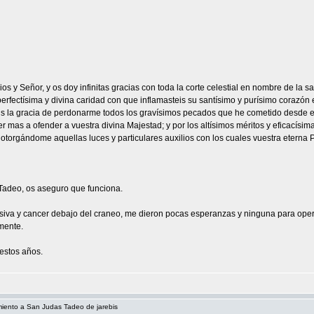
Dios y Señor, y os doy infinitas gracias con toda la corte celestial en nombre de la
erfectísima y divina caridad con que inflamasteis su santísimo y purísimo corazón 
 la gracia de perdonarme todos los gravísimos pecados que he cometido desde el 
ver mas a ofender a vuestra divina Majestad; y por los altísimos méritos y eficacís
, otorgándome aquellas luces y particulares auxilios con los cuales vuestra eterna
Tadeo, os aseguro que funciona.
iva y cancer debajo del craneo, me dieron pocas esperanzas y ninguna para ope
mente.
estos años.
miento a San Judas Tadeo de jarebis