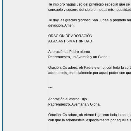
Te imploro hagas uso del privilegio especial que s
consuelo y socorro del cielo en todas mis necesidade
Te doy las gracias glorioso San Judas, y prometo n
devoción. Amén.
ORACIÓN DE ADORACIÓN
A LA SANTÍSIMA TRINIDAD
Adoración al Padre eterno.
Padrenuestro, un Avemría y un Gloria.
Oración. Os adoro, oh Padre eterno, con toda la cort
adornasteis, especialmente por aquel poder con que l
***
Adoración al eterno Hijo.
Padrenuestro, Avemaría y Gloria.
Oración: Os adoro, oh eterno Hijo, con toda la corte
con que la adornasteis, especialmente por aquella su