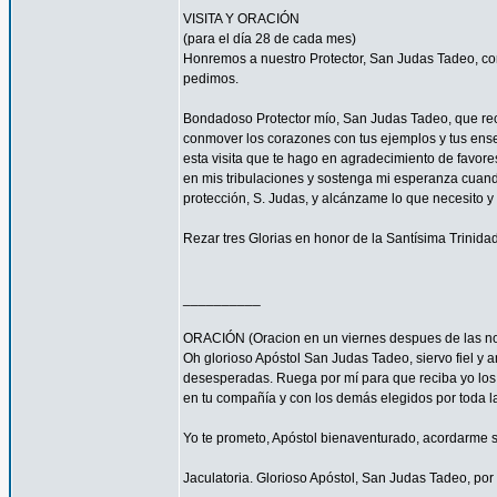
VISITA Y ORACIÓN
(para el día 28 de cada mes)
Honremos a nuestro Protector, San Judas Tadeo, co
pedimos.
Bondadoso Protector mío, San Judas Tadeo, que recib
conmover los corazones con tus ejemplos y tus enseñ
esta visita que te hago en agradecimiento de favore
en mis tribulaciones y sostenga mi esperanza cuando
protección, S. Judas, y alcánzame lo que necesito y
Rezar tres Glorias en honor de la Santísima Trinidad
__________
ORACIÓN (Oracion en un viernes despues de las no
Oh glorioso Apóstol San Judas Tadeo, siervo fiel y a
desesperadas. Ruega por mí para que reciba yo los c
en tu compañía y con los demás elegidos por toda la
Yo te prometo, Apóstol bienaventurado, acordarme si
Jaculatoria. Glorioso Apóstol, San Judas Tadeo, por 