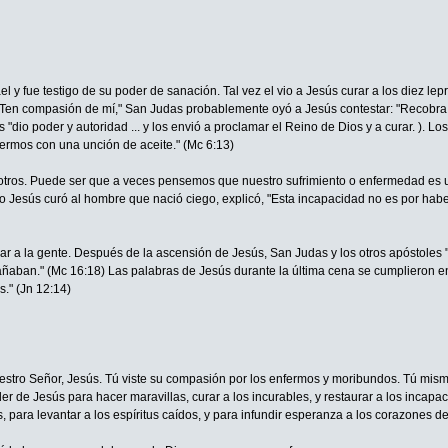
y fue testigo de su poder de sanación. Tal vez el vio a Jesús curar a los diez lep
! Ten compasión de mí," San Judas probablemente oyó a Jesús contestar: "Recobra t
 "dio poder y autoridad ... y los envió a proclamar el Reino de Dios y a curar. ).
rmos con una unción de aceite." (Mc 6:13)
otros. Puede ser que a veces pensemos que nuestro sufrimiento o enfermedad es 
Jesús curó al hombre que nació ciego, explicó, "Esta incapacidad no es por haber 
 a la gente. Después de la ascensión de Jesús, San Judas y los otros apóstoles "s
aban." (Mc 16:18) Las palabras de Jesús durante la última cena se cumplieron e
." (Jn 12:14)
uestro Señor, Jesús. Tú viste su compasión por los enfermos y moribundos. Tú mismo 
oder de Jesús para hacer maravillas, curar a los incurables, y restaurar a los inca
s, para levantar a los espíritus caídos, y para infundir esperanza a los corazones