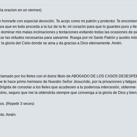
a oracion en un viernes)
eo honrarte con especial devoción. Te acojo como mi patrón y protector. Te encomie
ra que en todo proceda a la luz de la fe; mi corazón para que lo guardes puro y ll
a dominar mis malas inclinaciones y tentaciones evitando todas las ocasiones de p
car las virtudes necesarias para salvarme. Ruega por mi Santo Patrón y auxilio mío,
r la gloria del Cielo donde se ama y da gracias a Dios eternamente. Amén.
 aclamado por los fieles con el dulce título de ABOGADO DE LOS CASOS DESESPER
 te hace primo hermano de Nuestro Señor Jesucristo, por la privaciones y fatigas qu
Brígida de consolar a los fieles que acudiesen a tu poderosa intercesión, obtenme 
símo, seguro que me la obtendrás siempre que convenga a la gloria de Dios y bien 
os. (Repetir 3 veces)
anto. Amén.