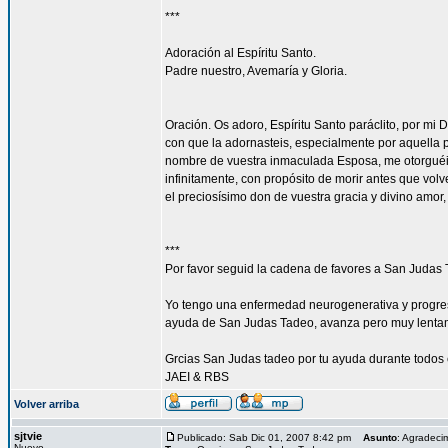
***
Adoración al Espíritu Santo.
Padre nuestro, Avemaría y Gloria.
Oración. Os adoro, Espíritu Santo paráclito, por mi 
con que la adornasteis, especialmente por aquella p
nombre de vuestra inmaculada Esposa, me otorguéis
infinitamente, con propósito de morir antes que vol
el preciosísimo don de vuestra gracia y divino amor
***
Por favor seguid la cadena de favores a San Judas 
Yo tengo una enfermedad neurogenerativa y progres
ayuda de San Judas Tadeo, avanza pero muy lenta
Grcias San Judas tadeo por tu ayuda durante todos 
JAEI & RBS
Volver arriba
sjtvie
Publicado: Sab Dic 01, 2007 8:42 pm
Asunto
: Agradeci
Nuevo