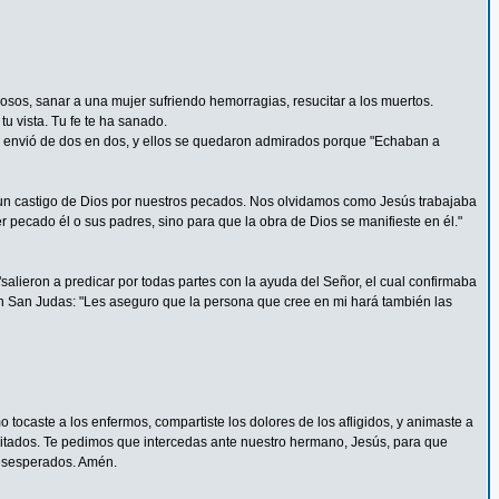
rosos, sanar a una mujer sufriendo hemorragias, resucitar a los muertos.
u vista. Tu fe te ha sanado.
 Los envió de dos en dos, y ellos se quedaron admirados porque "Echaban a
un castigo de Dios por nuestros pecados. Nos olvidamos como Jesús trabajaba
pecado él o sus padres, sino para que la obra de Dios se manifieste en él."
alieron a predicar por todas partes con la ayuda del Señor, el cual confirmaba
n San Judas: "Les aseguro que la persona que cree en mi hará también las
tocaste a los enfermos, compartiste los dolores de los afligidos, y animaste a
pacitados. Te pedimos que intercedas ante nuestro hermano, Jesús, para que
 desesperados. Amén.