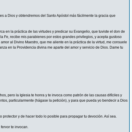
s a Dios y obtendremos del Santo Apóstol más fácilmente la gracia que
 en la práctica de las virtudes y predicar su Evangelio, que tuviste el don de
la Fe, recibe mis parabienes por estos grandes privilegios, y acepta gustoso
mor al Divino Maestro, que me aliente en la práctica de la virtud, me consuele
ianza en la Providencia divina me aparte del amor y servicio de Dios. Dame tu
s, pero la Iglesia te honra y te invoca como patrón de las causas difíciles y
ntos, particularmente (hágase la petición), y para que pueda yo bendecir a Dios
protector y de hacer todo lo posible para propagar tu devoción. Así sea.
fervor te invocan.