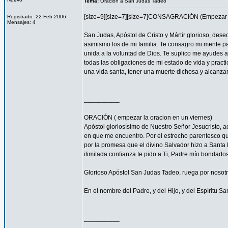
Tema:
Oracion a San Judas Tadeo
[size=9][size=7][size=7]CONSAGRACIÓN (Empezar l
Registrado: 22 Feb 2006
Mensajes: 4
San Judas, Apóstol de Cristo y Mártir glorioso, des
asimismo los de mi familia. Te consagro mi mente pa
unida a la voluntad de Dios. Te suplico me ayudes 
todas las obligaciones de mi estado de vida y practi
una vida santa, tener una muerte dichosa y alcanza
__________
ORACIÓN ( empezar la oracion en un viernes)
Apóstol gloriosísimo de Nuestro Señor Jesucristo,
en que me encuentro. Por el estrecho parentesco que
por la promesa que el divino Salvador hizo a Santa 
ilimitada confianza te pido a Ti, Padre mío bondado
Glorioso Apóstol San Judas Tadeo, ruega por nosotr
En el nombre del Padre, y del Hijo, y del Espíritu S
__________