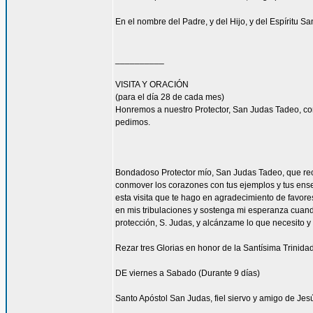
En el nombre del Padre, y del Hijo, y del Espíritu S
__________
VISITA Y ORACIÓN
(para el día 28 de cada mes)
Honremos a nuestro Protector, San Judas Tadeo, co
pedimos.
Bondadoso Protector mío, San Judas Tadeo, que recib
conmover los corazones con tus ejemplos y tus enseñ
esta visita que te hago en agradecimiento de favore
en mis tribulaciones y sostenga mi esperanza cuando
protección, S. Judas, y alcánzame lo que necesito y
Rezar tres Glorias en honor de la Santísima Trinidad
DE viernes a Sabado (Durante 9 días)
Santo Apóstol San Judas, fiel siervo y amigo de Jesú