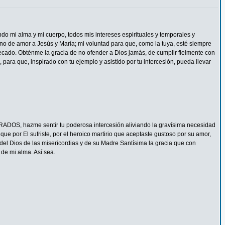
ndo mi alma y mi cuerpo, todos mis intereses espirituales y temporales y
eno de amor a Jesús y María; mi voluntad para que, como la tuya, esté siempre
ecado. Obténme la gracia de no ofender a Dios jamás, de cumplir fielmente con
 para que, inspirado con tu ejemplo y asistido por tu intercesión, pueda llevar
ADOS, hazme sentir tu poderosa intercesión aliviando la gravísima necesidad
e por El sufriste, por el heroico martirio que aceptaste gustoso por su amor,
del Dios de las misericordias y de su Madre Santísima la gracia que con
de mi alma. Así sea.