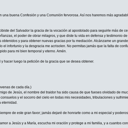
n una buena Confesión y una Comunión fervorosa. Así nos haremos más agradable
iste del Salvador la gracia de la vocación al apostolado para seguirle más de cerca
anzas, el poder de obrar milagros, y que diste tu vida en defensa y testimonio de 
s obtenidos y para obtener nuevas gracias por tu mediación. Alcánzame un grande a
 el infortunio y la desgracia me acrisolen. No permitas jamás que la falta de conf
 pido para mi bien temporal y eterno. Amén.
 y hacer luego la petición de la gracia que se desea obtener.
venas de cada día.)
migo de Jesús, el nombre del traidor ha sido causa de que fueses olvidado de mucho
onsuelos y el socorro del cielo en todas mis necesidades, tribulaciones y sufrimie
 eternidad.
empre de este gran favor; jamás dejaré de honrarte como a mi especial y poderoso 
amor a Jesús y a María, escucha mi oración y protege a mi familia, y a cuantos con 