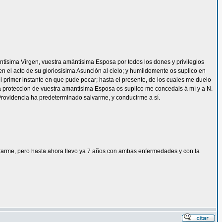
 santísima Virgen, vuestra amántísima Esposa por todos los dones y privilegios
en el acto de su gloriosísima Asunción al cielo; y humildemente os suplico en
primer instante en que pude pecar; hasta el presente, de los cuales me duelo
ima proteccion de vuestra amantísima Esposa os suplico me concedais á mí y a N.
 Providencia ha predeterminado salvarme, y conducirme a sí.
rarme, pero hasta ahora llevo ya 7 años con ambas enfermedades y con la