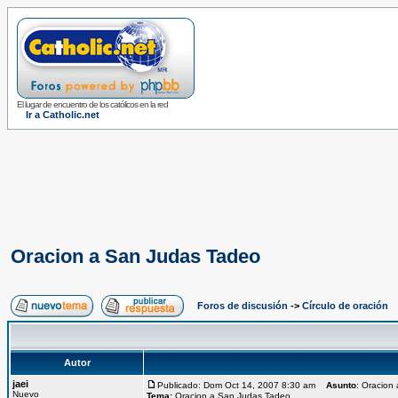
El lugar de encuentro de los católicos en la red
Ir a Catholic.net
Oracion a San Judas Tadeo
Foros de discusión
->
Círculo de oración
Autor
jaei
Publicado: Dom Oct 14, 2007 8:30 am
Asunto
: Oracion
Nuevo
Tema:
Oracion a San Judas Tadeo