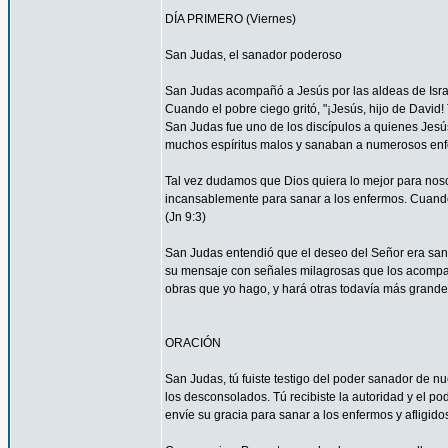
DÍA PRIMERO (Viernes)
San Judas, el sanador poderoso
San Judas acompañó a Jesús por las aldeas de Israel 
Cuando el pobre ciego gritó, "¡Jesús, hijo de David
San Judas fue uno de los discípulos a quienes Jesús
muchos espíritus malos y sanaban a numerosos enfe
Tal vez dudamos que Dios quiera lo mejor para nos
incansablemente para sanar a los enfermos. Cuando 
(Jn 9:3)
San Judas entendió que el deseo del Señor era sanar
su mensaje con señales milagrosas que los acompañ
obras que yo hago, y hará otras todavía más grandes
ORACIÓN
San Judas, tú fuiste testigo del poder sanador de n
los desconsolados. Tú recibiste la autoridad y el p
envíe su gracia para sanar a los enfermos y afligido