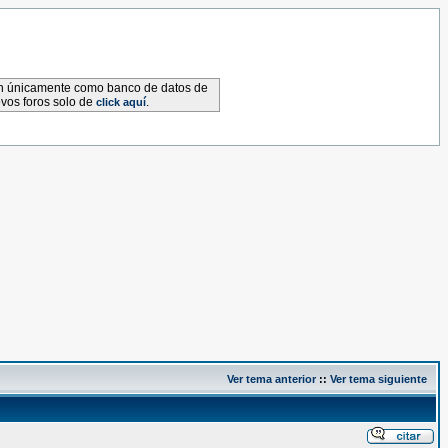
van únicamente como banco de datos de
evos foros solo de
.
click aquí
Ver tema anterior
::
Ver tema siguiente