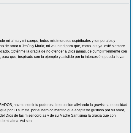
ndo mi alma y mi cuerpo, todos mis intereses espirituales y temporales y
eno de amor a Jesús y María; mi voluntad para que, como la tuya, esté siempre
ecado. Obténme la gracia de no ofender a Dios jamás, de cumplir fielmente con
 para que, inspirado con tu ejemplo y asistido por tu intercesión, pueda llevar
ADOS, hazme sentir tu poderosa intercesión aliviando la gravísima necesidad
e por El sufriste, por el heroico martirio que aceptaste gustoso por su amor,
del Dios de las misericordias y de su Madre Santísima la gracia que con
de mi alma. Así sea.