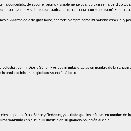
e te ha concedido, de socorrer pronto y visiblemente cuando casi se ha perdido to
s, tribulaciones y sufrimientos, particularmente (haga aquí su petición), y para q
unca olvidarme de este gran favor, honrarte siempre como mi patrono especial y po
e celestial, por mi Dios y Señor, y os doy infinitas gracias en nombre de la santísi
a enaltecisteis en su gloriosa Asunción á los cielos.
 celestial por mi Dios, Señor y Redentor, y os rindo gracias infinitas en nombre de
ma sabiduría con que la ilustrasteis en su gloriosa Asunción al cielo.