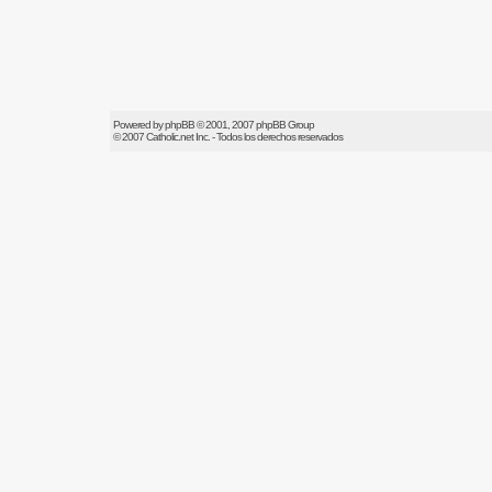
Powered by
phpBB
© 2001, 2007 phpBB Group
© 2007
Catholic.net
Inc. - Todos los derechos reservados