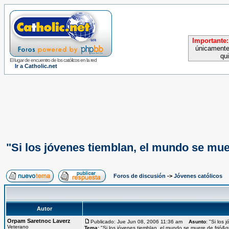
Importante:
únicamente
qu
El lugar de encuentro de los católicos en la red
Ir a Catholic.net
"Si los jóvenes tiemblan, el mundo se mu
Foros de discusión
->
Jóvenes católicos
Autor
Orpam Saretnoc Laverz
Publicado: Jue Jun 08, 2006 11:36 am
Asunto
: "Si los
Veterano
Tema:
"Si los jóvenes tiemblan, el mundo se muere de frió&