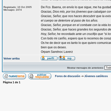
De Fco. Baena, on envío lo que sigue, me ha gusta
Registrado: 10 Oct 2005
Mensajes: 2474
Gracias, Dios mío, por los jóvenes que cabalgan co
Gracias, Señor, que nos haces descubrir que la exis
el cuerpo se deteriore al paso de los años.
Gracias, Señor, porque en el combate con la vida los 
Gracias, Señor, que haces grandes los segundos de
Hoy, Señor, he recordado ante un crucifijo que “si l
Con todo mi cariño, espero que lo recemos de coraz
Os he de decir que es tanto lo que quiero comunicaro
bien que os deseo.
Orpam Saretnoc Laverz
Volver arriba
Mostrar mensajes de anteriores:
Foros de discusión
->
Jóvenes católicos
Página
1
de
1