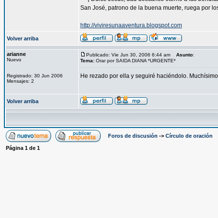
San José, patrono de la buena muerte, ruega por los
http://viviresunaaventura.blogspot.com
Volver arriba
arianne
Publicado: Vie Jun 30, 2006 6:44 am
Asunto
:
Nuevo
Tema:
Orar por SAIDA DIANA *URGENTE*
He rezado por ella y seguiré haciéndolo. Muchísimo
Registrado: 30 Jun 2006
Mensajes: 2
Volver arriba
Foros de discusión
->
Círculo de oración
Página
1
de
1