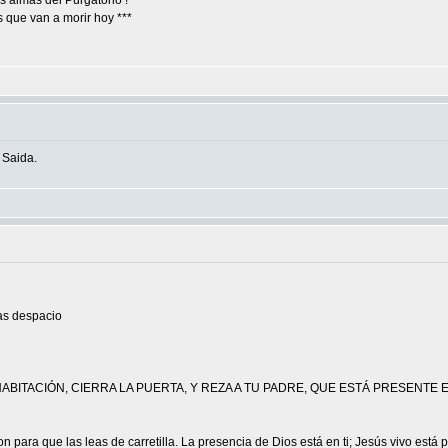
s almas del Purgatorio !
 que van a morir hoy ***
 Saida.
as despacio
 HABITACIÓN, CIERRA LA PUERTA, Y REZA A TU PADRE, QUE ESTÁ PRESENTE
para que las leas de carretilla. La presencia de Dios está en ti; Jesús vivo está