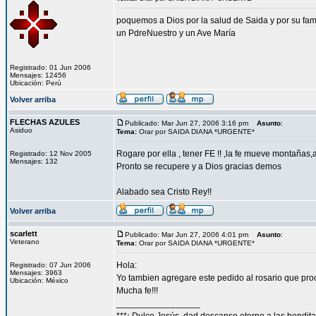
poquemos a Dios por la salud de Saida y por su fam
un PdreNuestro y un Ave María
Registrado: 01 Jun 2006
Mensajes: 12456
Ubicación: Perú
Volver arriba
FLECHAS AZULES
Publicado: Mar Jun 27, 2006 3:16 pm
Asunto
:
Asiduo
Tema:
Orar por SAIDA DIANA *URGENTE*
Rogare por ella , tener FE !! ,la fe mueve montañas
Registrado: 12 Nov 2005
Mensajes: 132
Pronto se recupere y a Dios gracias demos
Alabado sea Cristo Rey!!
Volver arriba
scarlett
Publicado: Mar Jun 27, 2006 4:01 pm
Asunto
:
Veterano
Tema:
Orar por SAIDA DIANA *URGENTE*
Hola:
Registrado: 07 Jun 2006
Mensajes: 3963
Yo tambien agregare este pedido al rosario que procu
Ubicación: México
Mucha fe!!!
_________________