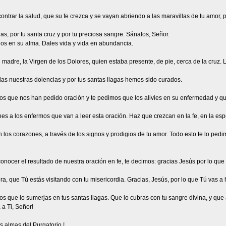
trar la salud, que su fe crezca y se vayan abriendo a las maravillas de tu amor, 
as, por tu santa cruz y por tu preciosa sangre. Sánalos, Señor.
os en su alma. Dales vida y vida en abundancia.
 madre, la Virgen de los Dolores, quien estaba presente, de pie, cerca de la cruz. 
as nuestras dolencias y por tus santas llagas hemos sido curados.
os que nos han pedido oración y te pedimos que los alivies en su enfermedad y que
nes a los enfermos que van a leer esta oración. Haz que crezcan en la fe, en la es
los corazones, a través de los signos y prodigios de tu amor. Todo esto te lo ped
nocer el resultado de nuestra oración en fe, te decimos: gracias Jesús por lo que
, que Tú estás visitando con tu misericordia. Gracias, Jesús, por lo que Tú vas a 
 que lo sumerjas en tus santas llagas. Que lo cubras con tu sangre divina, y que
 a Ti, Señor!
s almas del Purgatorio !