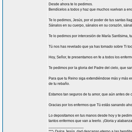
Desde ahora te lo pedimos.
Bendícelos a todos y haz que muchos vuelvan a encon
Te lo pedimos, Jesús, por el poder de tus santas llag
Sánalos en su cuerpo, sánalos en su corazón, sánal
Te lo pedimos por intercesión de María Santísima, tu
Tú nos has revelado que ya has tomado sobre Ti tod
Hoy, Señor, te presentamos en fe a todos los enferm
Te pedimos por la gloria del Padre del cielo, que sa
Para que tu Reino siga extendiéndose más y más en 
de tu rebaño.
Estamos tan seguros de tu amor, que aún antes de co
Gracias por los enfermos que Tú estás sanando ahora
Lo depositamos en tus manos desde hoy y te pedimos
tantos enfermos que van a leerlo. ¡Gloria y alabanza
_________________
***¡ Dulce Jesús, dad descanso eterno a las bendita