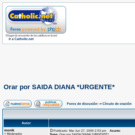
El lugar de encuentro de los católicos en la red
Ir a Catholic.net
Orar por SAIDA DIANA *URGENTE*
Foros de discusión
->
Círculo de oración
Autor
monik
Publicado: Mar Jun 27, 2006 2:53 pm
Asunto
:
+ Moderador
Tema:
Orar por SAIDA DIANA *URGENTE*