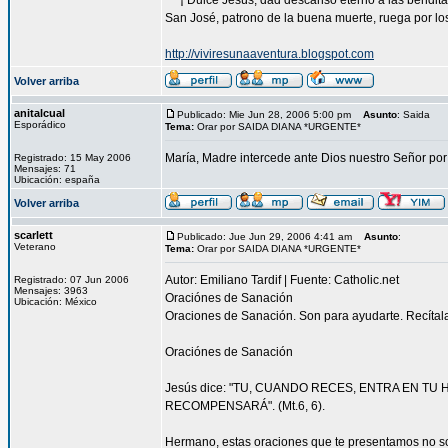
***¡ Dulce Jesús, dad descanso eterno a las bendita
San José, patrono de la buena muerte, ruega por los
http://viviresunaaventura.blogspot.com
Volver arriba
anitalcual
Publicado: Mie Jun 28, 2006 5:00 pm
Asunto
: Saida
Esporádico
Tema:
Orar por SAIDA DIANA *URGENTE*
María, Madre intercede ante Dios nuestro Señor por
Registrado: 15 May 2006
Mensajes: 71
Ubicación: españa
Volver arriba
scarlett
Publicado: Jue Jun 29, 2006 4:41 am
Asunto
:
Veterano
Tema:
Orar por SAIDA DIANA *URGENTE*
Autor: Emiliano Tardif | Fuente: Catholic.net
Registrado: 07 Jun 2006
Mensajes: 3963
Oraciónes de Sanación
Ubicación: México
Oraciones de Sanación. Son para ayudarte. Recítal
Oraciónes de Sanación
Jesús dice: "TU, CUANDO RECES, ENTRA EN TU
RECOMPENSARÁ". (Mt.6, 6).
Hermano, estas oraciones que te presentamos no son 