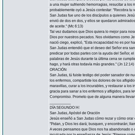
a una mujer sufriendo hemorragias, resucitar a los 
probablemente oyó a Jesús contestar: "Recobra tu vi
San Judas fue uno de los discípulos a quienes Jesús "
envió de dos en dos, y ellos se quedaron admirad
de aceite." (Mc 6:13)
Tal vez dudamos que Dios quiera lo mejor para nos
Dios por nuestros pecados. Nos olvidamos como Je
nació ciego, explicó, "Esta incapacidad no es por ha
San Judas entendió que el deseo del Señor era sana
predicar por todas partes con la ayuda del Señor, 
palabras de Jesús durante la última cena se cumpli
hago, y hará otras todavía más grandes." (Jn 12:14)
ORACIÓN
San Judas, tú fuiste testigo del poder sanador de n
los enfermos, compartiste los dolores de los afligid
maravillas, curar a los incurables, y restaurar a l
gracia para sanar a los enfermos y afligidos, para l
Compromiso. Prometo que de alguna manera llevaré
__________
DÍA SEGUNDO ￼
San Judas, Apóstol de Oración
Jesús enseñó a San Judas cómo rezar y cómo orar c
"Pidan, y Dios les dará; busquen, y encontrarán; llam
A veces pensamos que Dios nos ha abandonado o que
inculcada por la enseñanza de Jesús: "Fijense como c