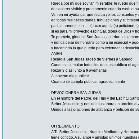
Ruega por mí que soy tan miserable, te ruego que ha
de socorrer visible y prontamente cuando casi se h
Ven en mi ayuda par que reciba yo los consuelos y e
en todas mis necesidades, tribulaciones y sufrimient
particularmente, en ......(hacer aquí la(s) petición(es) 
si es para mi provecho espiritual, gloria de Dios y h
Te prometo, glorioso San Judas, acordarme siempre
y nunca dejar de honrarte como a mi especial y pode
y hacer todo lo que pueda para extender tu devoció
AMEN
Resad a San Judas Tadeo de Viernes a Sabado
Cando se cumplan todos los deseos publicar el agr
Rezar 9 dias junto a 9 avemarias
Al noveno dia publicar.
Cuando se cumpla publicar agradecimiento
DEVOCIONES A SAN JUDAS
En el nombre del Padre, del Hijo y del Espíritu San
Señor Jesucristo, y nos unimos ahora en oración al A
Unidos a las oraciones de alabanza y petición de 
OFRECIMIENTO
A Ti, Señor Jesucristo, Nuestro Mediador y Herman
tiene contigo. A su amor y amistad unimos nuestras