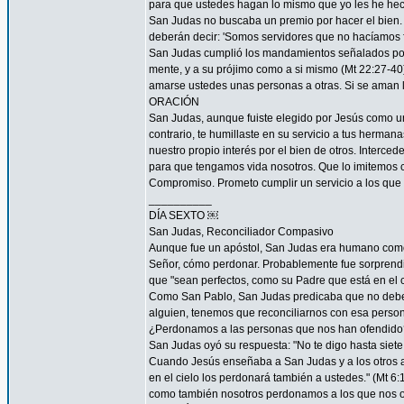
para que ustedes hagan lo mismo que yo les he hec
San Judas no buscaba un premio por hacer el bien. 
deberán decir: 'Somos servidores que no hacíamos f
San Judas cumplió los mandamientos señalados por 
mente, y a su prójimo como a si mismo (Mt 22:27-4
amarse ustedes unas personas a otras. Si se aman lo
ORACIÓN
San Judas, aunque fuiste elegido por Jesús como uno
contrario, te humillaste en su servicio a tus herma
nuestro propio interés por el bien de otros. Interced
para que tengamos vida nosotros. Que lo imitemos c
Compromiso. Prometo cumplir un servicio a los que 
__________
DÍA SEXTO ￼
San Judas, Reconciliador Compasivo
Aunque fue un apóstol, San Judas era humano como t
Señor, cómo perdonar. Probablemente fue sorprendi
que "sean perfectos, como su Padre que está en el ci
Como San Pablo, San Judas predicaba que no debemos
alguien, tenemos que reconciliarnos con esa persona
¿Perdonamos a las personas que nos han ofendido
San Judas oyó su respuesta: "No te digo hasta siete 
Cuando Jesús enseñaba a San Judas y a los otros ap
en el cielo los perdonará también a ustedes." (Mt 
como también nosotros perdonamos a los que nos o