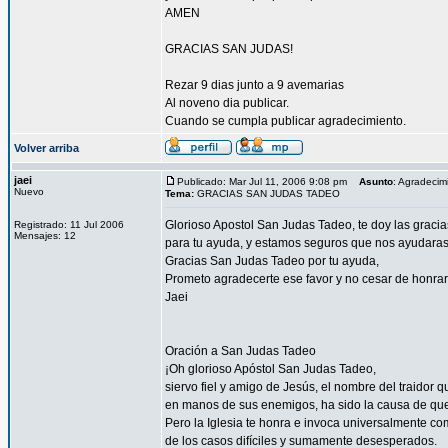
AMEN
GRACIAS SAN JUDAS!
Rezar 9 dias junto a 9 avemarias
Al noveno dia publicar.
Cuando se cumpla publicar agradecimiento.
Volver arriba
jaei
Publicado: Mar Jul 11, 2006 9:08 pm
Asunto
: Agradecim
Nuevo
Tema:
GRACIAS SAN JUDAS TADEO
Glorioso Apostol San Judas Tadeo, te doy las graci
Registrado: 11 Jul 2006
Mensajes: 12
para tu ayuda, y estamos seguros que nos ayudaras a
Gracias San Judas Tadeo por tu ayuda,
Prometo agradecerte ese favor y no cesar de honrar
Jaei
Oración a San Judas Tadeo
¡Oh glorioso Apóstol San Judas Tadeo,
siervo fiel y amigo de Jesús, el nombre del traidor 
en manos de sus enemigos, ha sido la causa de qu
Pero la Iglesia te honra e invoca universalmente co
de los casos difíciles y sumamente desesperados.