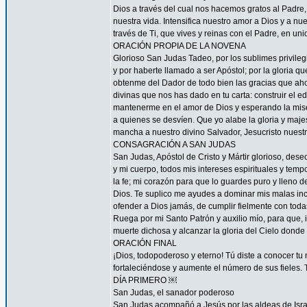
Dios a través del cual nos hacemos gratos al Padre
nuestra vida. Intensifica nuestro amor a Dios y a n
través de Ti, que vives y reinas con el Padre, en uni
ORACIÓN PROPIA DE LA NOVENA
Glorioso San Judas Tadeo, por los sublimes privileg
y por haberte llamado a ser Apóstol; por la gloria q
obtenme del Dador de todo bien las gracias que ah
divinas que nos has dado en tu carta: construir el ed
mantenerme en el amor de Dios y esperando la miseri
a quienes se desvíen. Que yo alabe la gloria y maj
mancha a nuestro divino Salvador, Jesucristo nuest
CONSAGRACIÓN A SAN JUDAS
San Judas, Apóstol de Cristo y Mártir glorioso, des
y mi cuerpo, todos mis intereses espirituales y tem
la fe; mi corazón para que lo guardes puro y lleno 
Dios. Te suplico me ayudes a dominar mis malas inc
ofender a Dios jamás, de cumplir fielmente con todas
Ruega por mi Santo Patrón y auxilio mío, para que, i
muerte dichosa y alcanzar la gloria del Cielo dond
ORACIÓN FINAL
¡Dios, todopoderoso y eterno! Tú diste a conocer tu
fortaleciéndose y aumente el número de sus fieles. 
DÍA PRIMERO ￼
San Judas, el sanador poderoso
San Judas acompañó a Jesús por las aldeas de Israel 