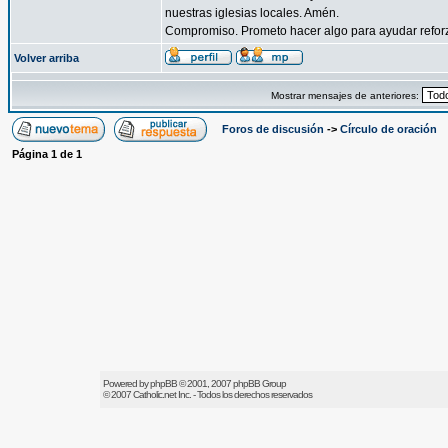
nuestras iglesias locales. Amén.
Compromiso. Prometo hacer algo para ayudar reforzar
Volver arriba
Mostrar mensajes de anteriores:
Foros de discusión
->
Círculo de oración
Página
1
de
1
Powered by
phpBB
© 2001, 2007 phpBB Group
© 2007
Catholic.net
Inc. - Todos los derechos reservados