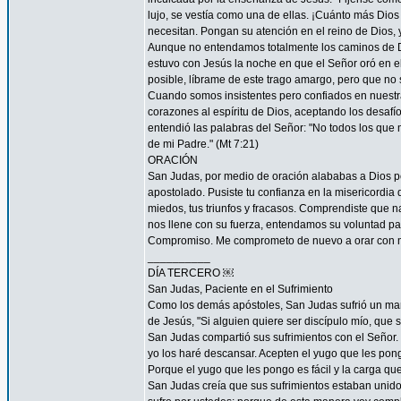
lujo, se vestía como una de ellas. ¡Cuánto más Dios h
necesitan. Pongan su atención en el reino de Dios, y
Aunque no entendamos totalmente los caminos de 
estuvo con Jesús la noche en que el Señor oró en el
posible, líbrame de este trago amargo, pero que no s
Cuando somos insistentes pero confiados en nuestra
corazones al espíritu de Dios, aceptando los desa
entendió las palabras del Señor: "No todos los que m
de mi Padre." (Mt 7:21)
ORACIÓN
San Judas, por medio de oración alababas a Dios por
apostolado. Pusiste tu confianza en la misericordia
miedos, tus triunfos y fracasos. Comprendiste que n
nos llene con su fuerza, entendamos su voluntad 
Compromiso. Me comprometo de nuevo a orar con má
__________
DÍA TERCERO ￼
San Judas, Paciente en el Sufrimiento
Como los demás apóstoles, San Judas sufrió un marti
de Jesús, "Si alguien quiere ser discípulo mío, que 
San Judas compartió sus sufrimientos con el Señor.
yo los haré descansar. Acepten el yugo que les pon
Porque el yugo que les pongo es fácil y la carga que 
San Judas creía que sus sufrimientos estaban unidos 