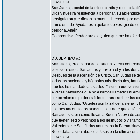
ORACIÓN
San Judas, apóstol de la misericordia y reconcilia
Dios y nuestra resistencia a perdonar. Tú aprendist
persiguieron y le dieron la muerte. Intercede por 
han ofendido. Ayúdanos a quitar todo vestigio de o
perdona. Amén.
Compromiso. Perdonaré a alguien que me ha ofendid
DÍA SÉPTIMO ￼
San Judas, Predicador de la Buena Nueva del Rein
Jesús entrenó a San Judas y envió a él y a los demá
Después de la ascensión de Cristo, San Judas se de
todas las naciones, y háganlas mis discípulos; bautí
que les he mandado a ustedes. Y sepan que yo siemp
A veces pensamos que no estamos llamados ni envi
conocimiento o poder suficiente para cambiar las c
como San Judas, "Ustedes son la sal de la sierra.... 
ustedes hacen, todos alaben a su Padre que está en 
San Judas sabía cómo llevar la Buena Nueva de Jes
que tienen sed o vestimos a los desnudos o visitam
Valientemente San Judas anunciaba la Buena Nueva d
Recordaba las palabras de Jesús en la última cena: 
ORACIÓN