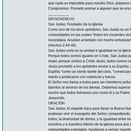
que nada es imposible para nuestro Dios, pidamos 
Compromiso. Prometo animar a alguien que se encu
__________
DÍA NOVENO ￼
San Judas, Fundador de la Iglesia
Como uno de los doce apóstoles, San Judas es un fu
comunidades en las cuales "todos los creyentes viví
necesitaba. Acudían al templo con mucho entusiasmo
(Hechos 2:44-46)
San Judas creía en la unidad e igualdad en la Igles
Porque todos somos iguales en Cristo, San Judas pro
mujer, porque unidos a Cristo Jesús, todos somos un
Jesús prometió a los apóstoles enviar a su Espíritu, 
Espíritu "como un viento fuerte del cielo, "comenzar
miedo y predicaron con sabiduría y fuerza.
El Señor nos llama a todos para ser miembros acti
talentos al servicio de los demás. Debemos superar 
mucho que todos fuéramos uno como él y su Padre s
Jesucristo.
ORACIÓN
San Judas, tú viajaste lejos para llevar la Buena N
pudieran vivir el evangelio del Señor, compartiendo
todos, la diversidad de dones, y la igualdad entre t
nosotros y a nuestros líderes de la iglesia para que
comunidades eclesiales. Ayúdanos a vencer nuestr