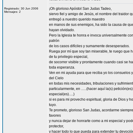
¡Oh glorioso Apóstol San Judas Tadeo,
Registrado: 30 Jun 2006
Mensajes: 2
siervo fiel y amigo de Jesús, el nombre del traidor q
entregó a nuestro querido maestro
en manos de sus enemigos, ha sido la causa de qu
hayan olvidado.
Pero la Iglesia te honra e invoca universalmente co
patrón
de los casos difíciles y sumamente desesperados.
Ruega por mí que soy tan miserable, te ruego que 
de tu privilegio especial,
de socorrer visible y prontamente cuando casi se h
toda esperanza.
Ven en mi ayuda para que reciba yo los consuelos y
del Cielo
en todas mis necesidades, tribulaciones y sufrimient
particularmente, en ......(hacer aquí la(s) petición(es)
especial(es).....)
si es para mi provecho espiritual, gloria de Dios y h
tuyo.
Te prometo, glorioso San Judas, acordarme siempre
favores
y nunca dejar de honrarte como a mi especial y po
protector,
y hacer todo lo que pueda para extender tu devoció