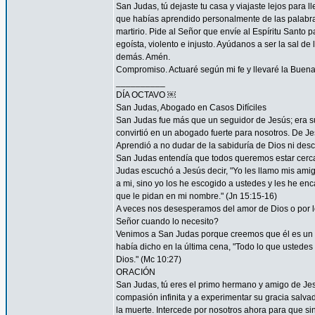
San Judas, tú dejaste tu casa y viajaste lejos para
que habías aprendido personalmente de las palabras y
martirio. Pide al Señor que envíe al Espíritu Santo
egoísta, violento e injusto. Ayúdanos a ser la sal d
demás. Amén.
Compromiso. Actuaré según mi fe y llevaré la Buena
__________
DÍA OCTAVO ￼
San Judas, Abogado en Casos Difíciles
San Judas fue más que un seguidor de Jesús; era su
convirtió en un abogado fuerte para nosotros. De Je
Aprendió a no dudar de la sabiduría de Dios ni desco
San Judas entendía que todos queremos estar cerca 
Judas escuchó a Jesús decir, "Yo les llamo mis am
a mi, sino yo los he escogido a ustedes y les he en
que le pidan en mi nombre." (Jn 15:15-16)
A veces nos desesperamos del amor de Dios o por
Señor cuando lo necesito?
Venimos a San Judas porque creemos que él es un 
había dicho en la última cena, "Todo lo que ustedes 
Dios." (Mc 10:27)
ORACIÓN
San Judas, tú eres el primo hermano y amigo de Jesú
compasión infinita y a experimentar su gracia salvad
la muerte. Intercede por nosotros ahora para que sin