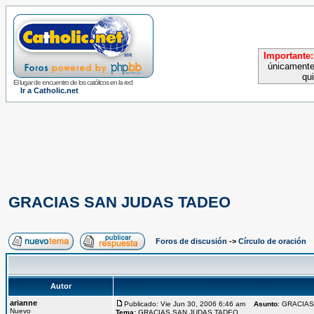
Importante:
únicamente
qu
El lugar de encuentro de los católicos en la red
Ir a Catholic.net
GRACIAS SAN JUDAS TADEO
Foros de discusión
->
Círculo de oración
Autor
arianne
Publicado: Vie Jun 30, 2006 6:46 am
Asunto
: GRACIA
Nuevo
Tema:
GRACIAS SAN JUDAS TADEO