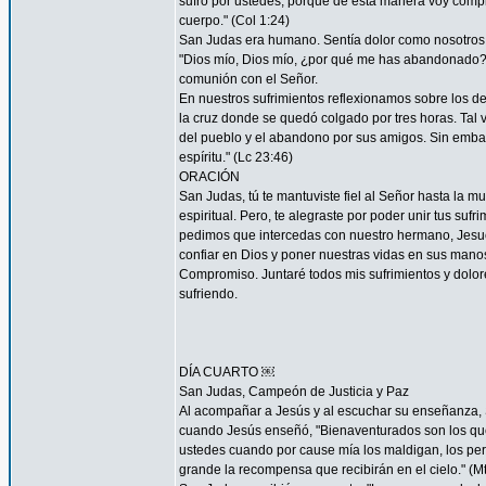
sufro por ustedes; porque de esta manera voy complet
cuerpo." (Col 1:24)
San Judas era humano. Sentía dolor como nosotros. 
"Dios mío, Dios mío, ¿por qué me has abandonado?" 
comunión con el Señor.
En nuestros sufrimientos reflexionamos sobre los de
la cruz donde se quedó colgado por tres horas. Tal 
del pueblo y el abandono por sus amigos. Sin embar
espíritu." (Lc 23:46)
ORACIÓN
San Judas, tú te mantuviste fiel al Señor hasta la mu
espiritual. Pero, te alegraste por poder unir tus suf
pedimos que intercedas con nuestro hermano, Jesucr
confiar en Dios y poner nuestras vidas en sus mano
Compromiso. Juntaré todos mis sufrimientos y dolor
sufriendo.
DÍA CUARTO ￼
San Judas, Campeón de Justicia y Paz
Al acompañar a Jesús y al escuchar su enseñanza, S
cuando Jesús enseñó, "Bienaventurados son los que 
ustedes cuando por cause mía los maldigan, los per
grande la recompensa que recibirán en el cielo." (Mt