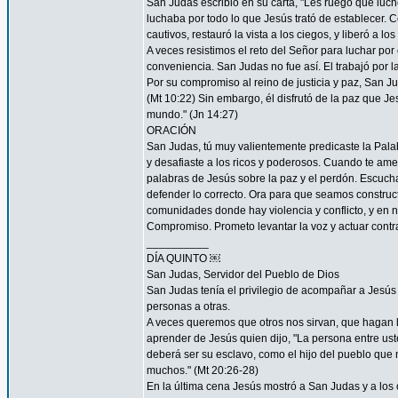
San Judas escribió en su carta, "Les ruego que luch
luchaba por todo lo que Jesús trató de establecer. 
cautivos, restauró la vista a los ciegos, y liberó a lo
A veces resistimos el reto del Señor para luchar por 
conveniencia. San Judas no fue así. El trabajó por 
Por su compromiso al reino de justicia y paz, San 
(Mt 10:22) Sin embargo, él disfrutó de la paz que Je
mundo." (Jn 14:27)
ORACIÓN
San Judas, tú muy valientemente predicaste la Palab
y desafiaste a los ricos y poderosos. Cuando te ame
palabras de Jesús sobre la paz y el perdón. Escucha
defender lo correcto. Ora para que seamos construc
comunidades donde hay violencia y conflicto, y en 
Compromiso. Prometo levantar la voz y actuar contra 
__________
DÍA QUINTO ￼
San Judas, Servidor del Pueblo de Dios
San Judas tenía el privilegio de acompañar a Jes
personas a otras.
A veces queremos que otros nos sirvan, que hagan
aprender de Jesús quien dijo, "La persona entre ust
deberá ser su esclavo, como el hijo del pueblo que n
muchos." (Mt 20:26-28)
En la última cena Jesús mostró a San Judas y a los o