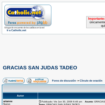
Importante:
únicamente
qu
El lugar de encuentro de los católicos en la red
Ir a Catholic.net
GRACIAS SAN JUDAS TADEO
Foros de discusión
->
Círculo de oración
Autor
arianne
Publicado: Vie Jun 30, 2006 6:46 am
Asunto
: GRACIA
Nuevo
Tema:
GRACIAS SAN JUDAS TADEO