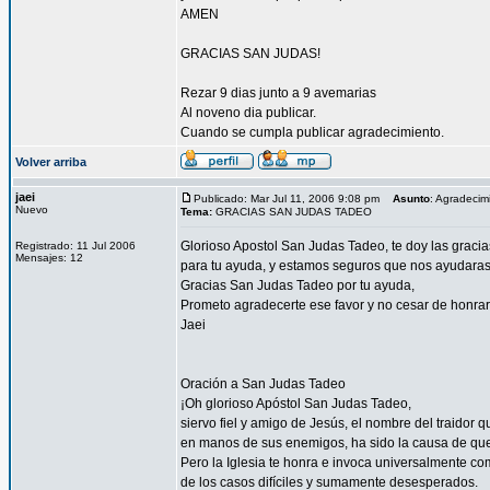
AMEN
GRACIAS SAN JUDAS!
Rezar 9 dias junto a 9 avemarias
Al noveno dia publicar.
Cuando se cumpla publicar agradecimiento.
Volver arriba
jaei
Publicado: Mar Jul 11, 2006 9:08 pm
Asunto
: Agradecim
Nuevo
Tema:
GRACIAS SAN JUDAS TADEO
Glorioso Apostol San Judas Tadeo, te doy las graci
Registrado: 11 Jul 2006
Mensajes: 12
para tu ayuda, y estamos seguros que nos ayudaras a
Gracias San Judas Tadeo por tu ayuda,
Prometo agradecerte ese favor y no cesar de honrar
Jaei
Oración a San Judas Tadeo
¡Oh glorioso Apóstol San Judas Tadeo,
siervo fiel y amigo de Jesús, el nombre del traidor 
en manos de sus enemigos, ha sido la causa de qu
Pero la Iglesia te honra e invoca universalmente co
de los casos difíciles y sumamente desesperados.