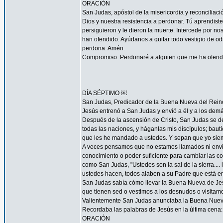
ORACIÓN
San Judas, apóstol de la misericordia y reconcilia
Dios y nuestra resistencia a perdonar. Tú aprendist
persiguieron y le dieron la muerte. Intercede por 
han ofendido. Ayúdanos a quitar todo vestigio de o
perdona. Amén.
Compromiso. Perdonaré a alguien que me ha ofendid
DÍA SÉPTIMO ￼
San Judas, Predicador de la Buena Nueva del Rein
Jesús entrenó a San Judas y envió a él y a los demá
Después de la ascensión de Cristo, San Judas se de
todas las naciones, y háganlas mis discípulos; bautí
que les he mandado a ustedes. Y sepan que yo siemp
A veces pensamos que no estamos llamados ni envi
conocimiento o poder suficiente para cambiar las c
como San Judas, "Ustedes son la sal de la sierra.... 
ustedes hacen, todos alaben a su Padre que está en 
San Judas sabía cómo llevar la Buena Nueva de Jes
que tienen sed o vestimos a los desnudos o visitam
Valientemente San Judas anunciaba la Buena Nueva d
Recordaba las palabras de Jesús en la última cena: 
ORACIÓN