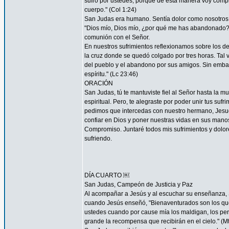
sufro por ustedes; porque de esta manera voy complet
cuerpo." (Col 1:24)
San Judas era humano. Sentía dolor como nosotros. 
"Dios mío, Dios mío, ¿por qué me has abandonado?" 
comunión con el Señor.
En nuestros sufrimientos reflexionamos sobre los de
la cruz donde se quedó colgado por tres horas. Tal 
del pueblo y el abandono por sus amigos. Sin embar
espíritu." (Lc 23:46)
ORACIÓN
San Judas, tú te mantuviste fiel al Señor hasta la mu
espiritual. Pero, te alegraste por poder unir tus suf
pedimos que intercedas con nuestro hermano, Jesucr
confiar en Dios y poner nuestras vidas en sus mano
Compromiso. Juntaré todos mis sufrimientos y dolor
sufriendo.
DÍA CUARTO ￼
San Judas, Campeón de Justicia y Paz
Al acompañar a Jesús y al escuchar su enseñanza, S
cuando Jesús enseñó, "Bienaventurados son los que 
ustedes cuando por cause mía los maldigan, los per
grande la recompensa que recibirán en el cielo." (Mt