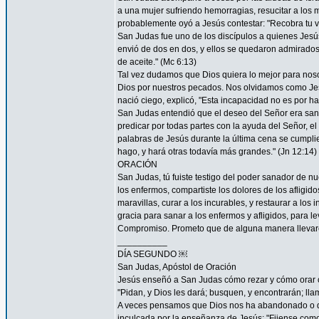
a una mujer sufriendo hemorragias, resucitar a los 
probablemente oyó a Jesús contestar: "Recobra tu vi
San Judas fue uno de los discípulos a quienes Jesús "
envió de dos en dos, y ellos se quedaron admirad
de aceite." (Mc 6:13)
Tal vez dudamos que Dios quiera lo mejor para nos
Dios por nuestros pecados. Nos olvidamos como Je
nació ciego, explicó, "Esta incapacidad no es por ha
San Judas entendió que el deseo del Señor era sana
predicar por todas partes con la ayuda del Señor, 
palabras de Jesús durante la última cena se cumpli
hago, y hará otras todavía más grandes." (Jn 12:14)
ORACIÓN
San Judas, tú fuiste testigo del poder sanador de n
los enfermos, compartiste los dolores de los afligid
maravillas, curar a los incurables, y restaurar a l
gracia para sanar a los enfermos y afligidos, para l
Compromiso. Prometo que de alguna manera llevaré
__________
DÍA SEGUNDO ￼
San Judas, Apóstol de Oración
Jesús enseñó a San Judas cómo rezar y cómo orar c
"Pidan, y Dios les dará; busquen, y encontrarán; llam
A veces pensamos que Dios nos ha abandonado o que
inculcada por la enseñanza de Jesús: "Fijense como c