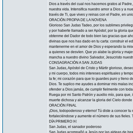
Dios a través del cual nos hacemos gratos al Padre
nuestra vida. Intensifica nuestro amor a Dios y a n
través de Ti, que vives y reinas con el Padre, en uni
ORACIÓN PROPIA DE LA NOVENA
Glorioso San Judas Tadeo, por los sublimes privileg
y por haberte llamado a ser Apóstol; por la gloria q
obtenme del Dador de todo bien las gracias que ah
divinas que nos has dado en tu carta: construir el ed
mantenerme en el amor de Dios y esperando la miseri
a quienes se desvíen. Que yo alabe la gloria y maj
mancha a nuestro divino Salvador, Jesucristo nuest
CONSAGRACIÓN A SAN JUDAS
San Judas, Apóstol de Cristo y Mártir glorioso, des
y mi cuerpo, todos mis intereses espirituales y tem
la fe; mi corazón para que lo guardes puro y lleno 
Dios. Te suplico me ayudes a dominar mis malas inc
ofender a Dios jamás, de cumplir fielmente con todas
Ruega por mi Santo Patrón y auxilio mío, para que, i
muerte dichosa y alcanzar la gloria del Cielo dond
ORACIÓN FINAL
¡Dios, todopoderoso y eterno! Tú diste a conocer tu
fortaleciéndose y aumente el número de sus fieles. 
DÍA PRIMERO ￼
San Judas, el sanador poderoso
San Judas acompañó a Jesús por las aldeas de Israel 