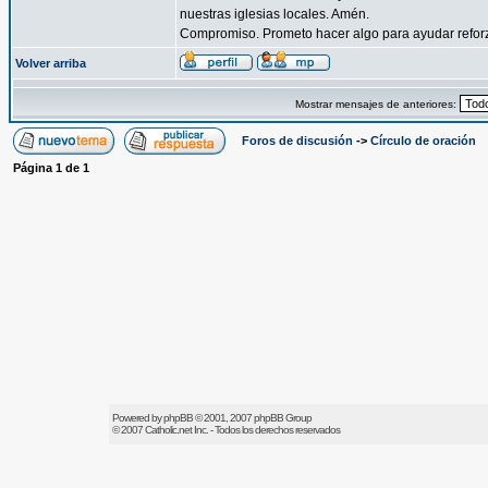
nuestras iglesias locales. Amén.
Compromiso. Prometo hacer algo para ayudar reforzar
Volver arriba
Mostrar mensajes de anteriores:
Foros de discusión
->
Círculo de oración
Página
1
de
1
Powered by
phpBB
© 2001, 2007 phpBB Group
© 2007
Catholic.net
Inc. - Todos los derechos reservados