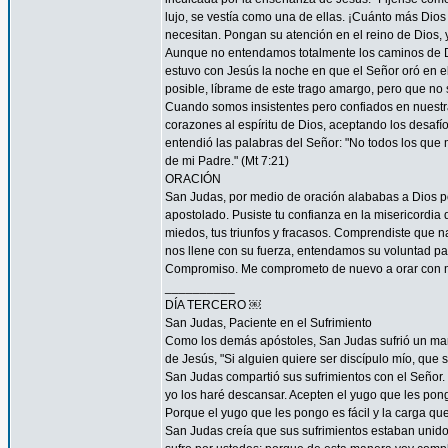
lujo, se vestía como una de ellas. ¡Cuánto más Dios h
necesitan. Pongan su atención en el reino de Dios, y
Aunque no entendamos totalmente los caminos de 
estuvo con Jesús la noche en que el Señor oró en el
posible, líbrame de este trago amargo, pero que no s
Cuando somos insistentes pero confiados en nuestra
corazones al espíritu de Dios, aceptando los desa
entendió las palabras del Señor: "No todos los que m
de mi Padre." (Mt 7:21)
ORACIÓN
San Judas, por medio de oración alababas a Dios por
apostolado. Pusiste tu confianza en la misericordia
miedos, tus triunfos y fracasos. Comprendiste que n
nos llene con su fuerza, entendamos su voluntad 
Compromiso. Me comprometo de nuevo a orar con má
__________
DÍA TERCERO ￼
San Judas, Paciente en el Sufrimiento
Como los demás apóstoles, San Judas sufrió un marti
de Jesús, "Si alguien quiere ser discípulo mío, que 
San Judas compartió sus sufrimientos con el Señor.
yo los haré descansar. Acepten el yugo que les pon
Porque el yugo que les pongo es fácil y la carga que 
San Judas creía que sus sufrimientos estaban unidos 