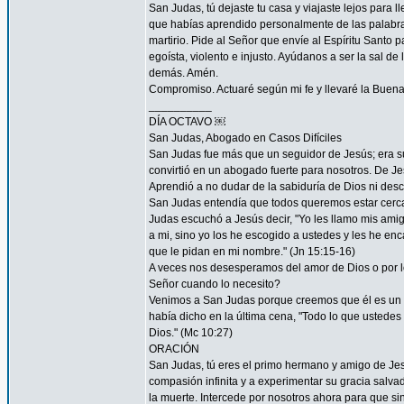
San Judas, tú dejaste tu casa y viajaste lejos para
que habías aprendido personalmente de las palabras y
martirio. Pide al Señor que envíe al Espíritu Santo
egoísta, violento e injusto. Ayúdanos a ser la sal d
demás. Amén.
Compromiso. Actuaré según mi fe y llevaré la Buena
__________
DÍA OCTAVO ￼
San Judas, Abogado en Casos Difíciles
San Judas fue más que un seguidor de Jesús; era su
convirtió en un abogado fuerte para nosotros. De Je
Aprendió a no dudar de la sabiduría de Dios ni desco
San Judas entendía que todos queremos estar cerca 
Judas escuchó a Jesús decir, "Yo les llamo mis am
a mi, sino yo los he escogido a ustedes y les he en
que le pidan en mi nombre." (Jn 15:15-16)
A veces nos desesperamos del amor de Dios o por
Señor cuando lo necesito?
Venimos a San Judas porque creemos que él es un 
había dicho en la última cena, "Todo lo que ustedes 
Dios." (Mc 10:27)
ORACIÓN
San Judas, tú eres el primo hermano y amigo de Jesú
compasión infinita y a experimentar su gracia salvad
la muerte. Intercede por nosotros ahora para que sin