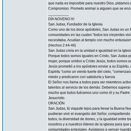
que nada es imposible para nuestro Dios, pidamos 
Compromiso. Prometo animar a alguien que se encu
__________
DÍA NOVENO ￼
San Judas, Fundador de la Iglesia
Como uno de los doce apóstoles, San Judas es un fu
comunidades en las cuales "todos los creyentes viví
necesitaba. Acudían al templo con mucho entusiasmo
(Hechos 2:44-46)
San Judas creía en la unidad e igualdad en la Igles
Porque todos somos iguales en Cristo, San Judas pro
mujer, porque unidos a Cristo Jesús, todos somos un
Jesús prometió a los apóstoles enviar a su Espíritu, 
Espíritu "como un viento fuerte del cielo, "comenzar
miedo y predicaron con sabiduría y fuerza.
El Señor nos llama a todos para ser miembros acti
talentos al servicio de los demás. Debemos superar 
mucho que todos fuéramos uno como él y su Padre s
Jesucristo.
ORACIÓN
San Judas, tú viajaste lejos para llevar la Buena N
pudieran vivir el evangelio del Señor, compartiendo
todos, la diversidad de dones, y la igualdad entre t
nosotros y a nuestros líderes de la iglesia para que
comunidades eclesiales. Ayúdanos a vencer nuestr