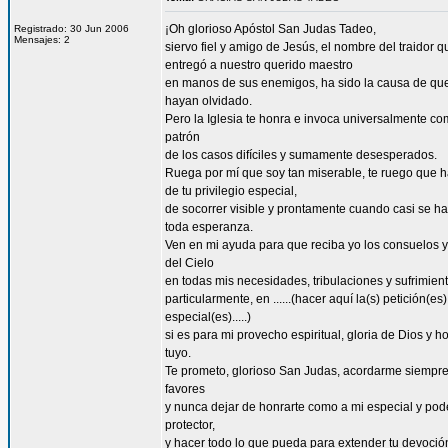
¡Oh glorioso Apóstol San Judas Tadeo,
Registrado: 30 Jun 2006
Mensajes: 2
siervo fiel y amigo de Jesús, el nombre del traidor q
entregó a nuestro querido maestro
en manos de sus enemigos, ha sido la causa de qu
hayan olvidado.
Pero la Iglesia te honra e invoca universalmente co
patrón
de los casos difíciles y sumamente desesperados.
Ruega por mí que soy tan miserable, te ruego que 
de tu privilegio especial,
de socorrer visible y prontamente cuando casi se h
toda esperanza.
Ven en mi ayuda para que reciba yo los consuelos y
del Cielo
en todas mis necesidades, tribulaciones y sufrimient
particularmente, en ......(hacer aquí la(s) petición(es)
especial(es).....)
si es para mi provecho espiritual, gloria de Dios y h
tuyo.
Te prometo, glorioso San Judas, acordarme siempre
favores
y nunca dejar de honrarte como a mi especial y po
protector,
y hacer todo lo que pueda para extender tu devoció