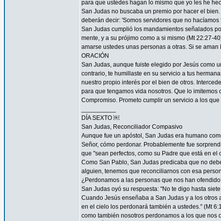
para que ustedes hagan lo mismo que yo les he hec
San Judas no buscaba un premio por hacer el bien. 
deberán decir: 'Somos servidores que no hacíamos f
San Judas cumplió los mandamientos señalados por 
mente, y a su prójimo como a si mismo (Mt 22:27-4
amarse ustedes unas personas a otras. Si se aman lo
ORACIÓN
San Judas, aunque fuiste elegido por Jesús como uno
contrario, te humillaste en su servicio a tus herma
nuestro propio interés por el bien de otros. Interced
para que tengamos vida nosotros. Que lo imitemos c
Compromiso. Prometo cumplir un servicio a los que 
__________
DÍA SEXTO ￼
San Judas, Reconciliador Compasivo
Aunque fue un apóstol, San Judas era humano como t
Señor, cómo perdonar. Probablemente fue sorprendi
que "sean perfectos, como su Padre que está en el ci
Como San Pablo, San Judas predicaba que no debemos
alguien, tenemos que reconciliarnos con esa persona
¿Perdonamos a las personas que nos han ofendido
San Judas oyó su respuesta: "No te digo hasta siete 
Cuando Jesús enseñaba a San Judas y a los otros ap
en el cielo los perdonará también a ustedes." (Mt 
como también nosotros perdonamos a los que nos o