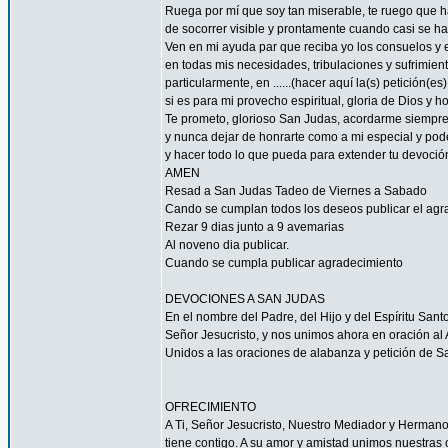
Ruega por mí que soy tan miserable, te ruego que ha
de socorrer visible y prontamente cuando casi se h
Ven en mi ayuda par que reciba yo los consuelos y e
en todas mis necesidades, tribulaciones y sufrimient
particularmente, en ......(hacer aquí la(s) petición(es) 
si es para mi provecho espiritual, gloria de Dios y h
Te prometo, glorioso San Judas, acordarme siempre
y nunca dejar de honrarte como a mi especial y pode
y hacer todo lo que pueda para extender tu devoció
AMEN
Resad a San Judas Tadeo de Viernes a Sabado
Cando se cumplan todos los deseos publicar el agr
Rezar 9 dias junto a 9 avemarias
Al noveno dia publicar.
Cuando se cumpla publicar agradecimiento
DEVOCIONES A SAN JUDAS
En el nombre del Padre, del Hijo y del Espíritu San
Señor Jesucristo, y nos unimos ahora en oración al A
Unidos a las oraciones de alabanza y petición de 
OFRECIMIENTO
A Ti, Señor Jesucristo, Nuestro Mediador y Herman
tiene contigo. A su amor y amistad unimos nuestras