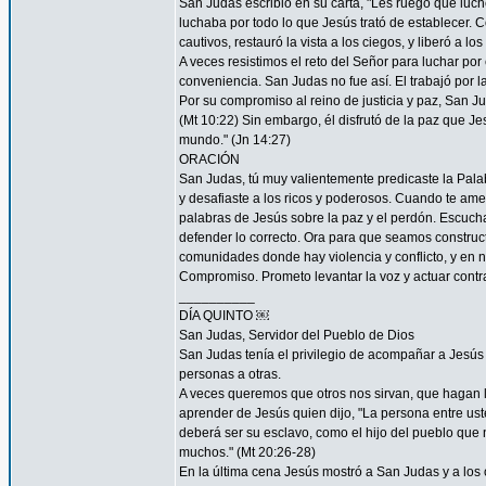
San Judas escribió en su carta, "Les ruego que luch
luchaba por todo lo que Jesús trató de establecer. 
cautivos, restauró la vista a los ciegos, y liberó a lo
A veces resistimos el reto del Señor para luchar por 
conveniencia. San Judas no fue así. El trabajó por 
Por su compromiso al reino de justicia y paz, San 
(Mt 10:22) Sin embargo, él disfrutó de la paz que Je
mundo." (Jn 14:27)
ORACIÓN
San Judas, tú muy valientemente predicaste la Palab
y desafiaste a los ricos y poderosos. Cuando te ame
palabras de Jesús sobre la paz y el perdón. Escucha
defender lo correcto. Ora para que seamos construc
comunidades donde hay violencia y conflicto, y en 
Compromiso. Prometo levantar la voz y actuar contra 
__________
DÍA QUINTO ￼
San Judas, Servidor del Pueblo de Dios
San Judas tenía el privilegio de acompañar a Jes
personas a otras.
A veces queremos que otros nos sirvan, que hagan
aprender de Jesús quien dijo, "La persona entre ust
deberá ser su esclavo, como el hijo del pueblo que n
muchos." (Mt 20:26-28)
En la última cena Jesús mostró a San Judas y a los o