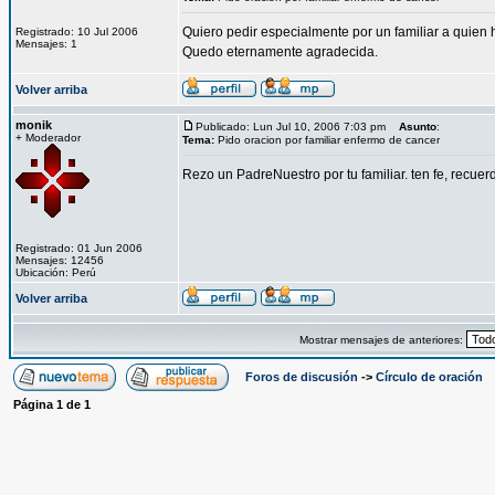
Quiero pedir especialmente por un familiar a quie
Registrado: 10 Jul 2006
Mensajes: 1
Quedo eternamente agradecida.
Volver arriba
monik
Publicado: Lun Jul 10, 2006 7:03 pm
Asunto
:
+ Moderador
Tema:
Pido oracion por familiar enfermo de cancer
Rezo un PadreNuestro por tu familiar. ten fe, recu
Registrado: 01 Jun 2006
Mensajes: 12456
Ubicación: Perú
Volver arriba
Mostrar mensajes de anteriores:
Foros de discusión
->
Círculo de oración
Página
1
de
1