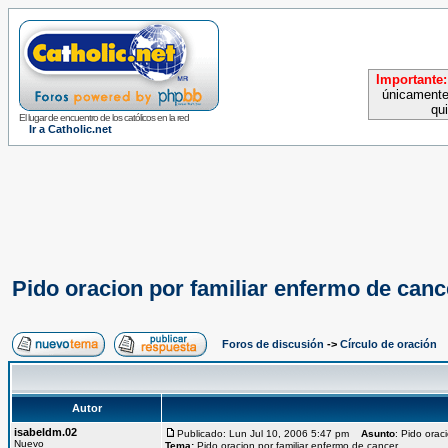
Importante:
únicamente
qu
El lugar de encuentro de los católicos en la red
Ir a Catholic.net
Pido oracion por familiar enfermo de canc
Foros de discusión
->
Círculo de oración
Autor
isabeldm.02
Publicado: Lun Jul 10, 2006 5:47 pm
Asunto
: Pido orac
Nuevo
Tema:
Pido oracion por familiar enfermo de cancer