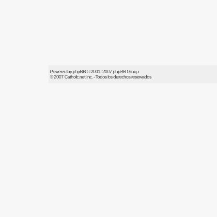
Powered by
phpBB
© 2001, 2007 phpBB Group
© 2007
Catholic.net
Inc. - Todos los derechos reservados