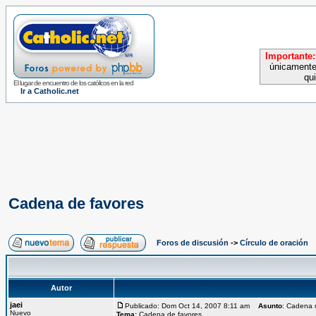
Importante:
únicamente
qu
El lugar de encuentro de los católicos en la red
Ir a Catholic.net
Cadena de favores
Foros de discusión
->
Círculo de oración
Autor
jaei
Publicado: Dom Oct 14, 2007 8:11 am
Asunto
: Cadena 
Nuevo
Tema:
Cadena de favores