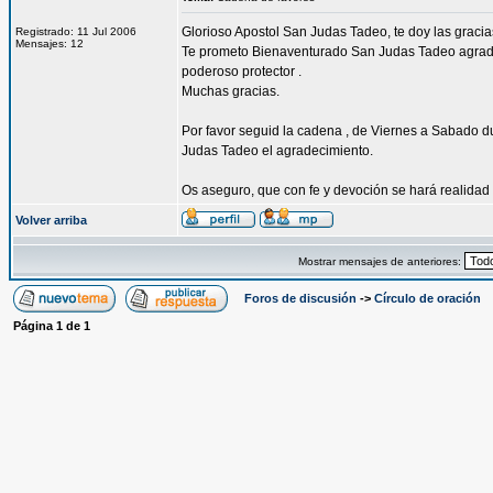
Glorioso Apostol San Judas Tadeo, te doy las graci
Registrado: 11 Jul 2006
Mensajes: 12
Te prometo Bienaventurado San Judas Tadeo agradec
poderoso protector .
Muchas gracias.
Por favor seguid la cadena , de Viernes a Sabado du
Judas Tadeo el agradecimiento.
Os aseguro, que con fe y devoción se hará realidad 
Volver arriba
Mostrar mensajes de anteriores:
Foros de discusión
->
Círculo de oración
Página
1
de
1