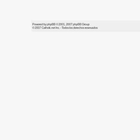
Powered by
phpBB
© 2001, 2007 phpBB Group
© 2007
Catholic.net
Inc. - Todos los derechos reservados