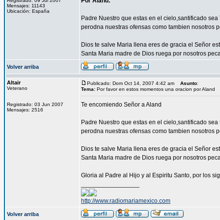
Por Aland:
Registrado: 09 Jul 2007
Mensajes: 11143
Ubicación: España
Padre Nuestro que estas en el cielo,santificado se
perodna nuestras ofensas como tambien nosotros p
Dios te salve Maria llena eres de gracia el Señor est
Santa Maria madre de Dios ruega por nosotros pec
Volver arriba
Altair
Publicado: Dom Oct 14, 2007 4:42 am
Asunto
:
Veterano
Tema:
Por favor en estos momentos una oracion por Aland
Te encomiendo Señor a Aland
Registrado: 03 Jun 2007
Mensajes: 2516
Padre Nuestro que estas en el cielo,santificado sea
perodna nuestras ofensas como tambien nosotros pe
Dios te salve Maria llena eres de gracia el Señor est
Santa Maria madre de Dios ruega por nosotros peca
Gloria al Padre al Hijo y al Espiritu Santo, por los s
_________________
http://www.radiomariamexico.com
Volver arriba