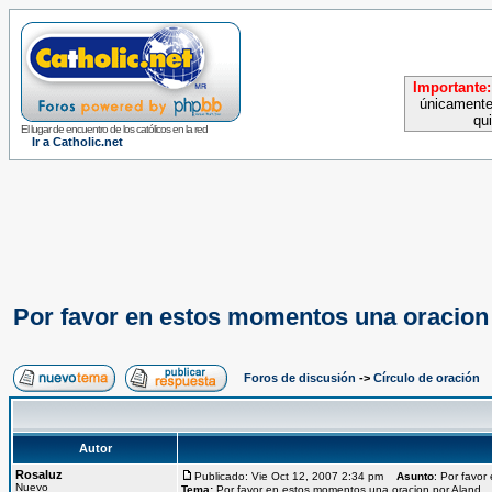
Importante:
únicamente
qu
El lugar de encuentro de los católicos en la red
Ir a Catholic.net
Por favor en estos momentos una oracion
Foros de discusión
->
Círculo de oración
Autor
Rosaluz
Publicado: Vie Oct 12, 2007 2:34 pm
Asunto
: Por favo
Nuevo
Tema:
Por favor en estos momentos una oracion por Aland