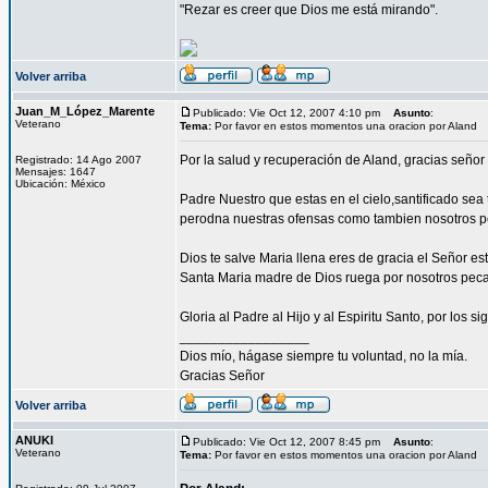
"Rezar es creer que Dios me está mirando".
Volver arriba
Juan_M_López_Marente
Publicado: Vie Oct 12, 2007 4:10 pm
Asunto
:
Veterano
Tema:
Por favor en estos momentos una oracion por Aland
Por la salud y recuperación de Aland, gracias señor
Registrado: 14 Ago 2007
Mensajes: 1647
Ubicación: México
Padre Nuestro que estas en el cielo,santificado sea
perodna nuestras ofensas como tambien nosotros p
Dios te salve Maria llena eres de gracia el Señor est
Santa Maria madre de Dios ruega por nosotros pec
Gloria al Padre al Hijo y al Espiritu Santo, por los s
_________________
Dios mío, hágase siempre tu voluntad, no la mía.
Gracias Señor
Volver arriba
ANUKI
Publicado: Vie Oct 12, 2007 8:45 pm
Asunto
:
Veterano
Tema:
Por favor en estos momentos una oracion por Aland