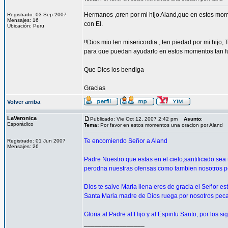
Hermanos ,oren por mi hijo Aland,que en estos mom
Registrado: 03 Sep 2007
Mensajes: 16
con El.
Ubicación: Peru
!!Dios mio ten misericordia , ten piedad por mi hijo,
para que puedan ayudarlo en estos momentos tan f
Que Dios los bendiga
Gracias
Volver arriba
LaVeronica
Publicado: Vie Oct 12, 2007 2:42 pm
Asunto
:
Esporádico
Tema:
Por favor en estos momentos una oracion por Aland
Te encomiendo Señor a Aland
Registrado: 01 Jun 2007
Mensajes: 26
Padre Nuestro que estas en el cielo,santificado sea
perodna nuestras ofensas como tambien nosotros p
Dios te salve Maria llena eres de gracia el Señor est
Santa Maria madre de Dios ruega por nosotros pec
Gloria al Padre al Hijo y al Espiritu Santo, por los s
_________________