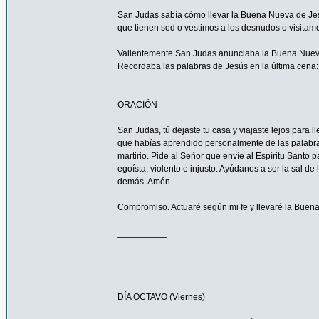
San Judas sabía cómo llevar la Buena Nueva de Jes
que tienen sed o vestimos a los desnudos o visitam
Valientemente San Judas anunciaba la Buena Nueva d
Recordaba las palabras de Jesús en la última cena: 
ORACIÓN
San Judas, tú dejaste tu casa y viajaste lejos para
que habías aprendido personalmente de las palabras y
martirio. Pide al Señor que envíe al Espíritu Santo
egoísta, violento e injusto. Ayúdanos a ser la sal d
demás. Amén.
Compromiso. Actuaré según mi fe y llevaré la Buena
__________
DÍA OCTAVO (Viernes)