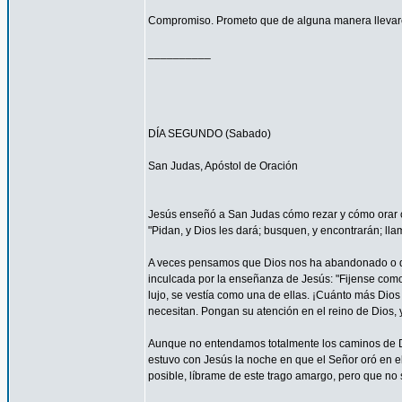
Compromiso. Prometo que de alguna manera llevaré
__________
DÍA SEGUNDO (Sabado)
San Judas, Apóstol de Oración
Jesús enseñó a San Judas cómo rezar y cómo orar c
"Pidan, y Dios les dará; busquen, y encontrarán; llam
A veces pensamos que Dios nos ha abandonado o que
inculcada por la enseñanza de Jesús: "Fijense como c
lujo, se vestía como una de ellas. ¡Cuánto más Dios h
necesitan. Pongan su atención en el reino de Dios, y
Aunque no entendamos totalmente los caminos de 
estuvo con Jesús la noche en que el Señor oró en el
posible, líbrame de este trago amargo, pero que no s