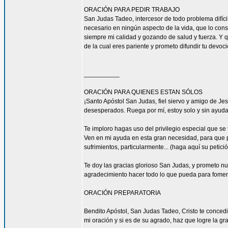
ORACIÓN PARA PEDIR TRABAJO
San Judas Tadeo, intercesor de todo problema difíci
necesario en ningún aspecto de la vida, que lo con
siempre mi calidad y gozando de salud y fuerza. Y qu
de la cual eres pariente y prometo difundir tu devoc
__________
ORACIÓN PARA QUIENES ESTAN SÓLOS
¡Santo Apóstol San Judas, fiel siervo y amigo de Jesú
desesperados. Ruega por mí, estoy solo y sin ayuda
Te imploro hagas uso del privilegio especial que se
Ven en mi ayuda en esta gran necesidad, para que pu
sufrimientos, particularmente... (haga aquí su petic
Te doy las gracias glorioso San Judas, y prometo n
agradecimiento hacer todo lo que pueda para fomen
ORACIÓN PREPARATORIA
Bendito Apóstol, San Judas Tadeo, Cristo te concedi
mi oración y si es de su agrado, haz que logre la gra