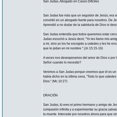
San Judas, Abogado en Casos Difíciles
San Judas fue más que un seguidor de Jesús; era su
convirtió en un abogado fuerte para nosotros. De Je
Aprendió a no dudar de la sabiduría de Dios ni desco
San Judas entendía que todos queremos estar cerca 
Judas escuchó a Jesús decir, "Yo les llamo mis am
a mi, sino yo los he escogido a ustedes y les he en
que le pidan en mi nombre." (Jn 15:15-16)
A veces nos desesperamos del amor de Dios o por
Señor cuando lo necesito?
Venimos a San Judas porque creemos que él es un 
había dicho en la última cena, "Todo lo que ustedes 
Dios." (Mc 10:27)
ORACIÓN
San Judas, tú eres el primo hermano y amigo de Jesú
compasión infinita y a experimentar su gracia salvad
la muerte. Intercede por nosotros ahora para que sin