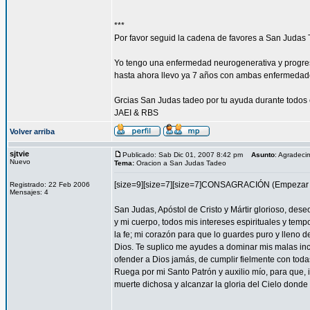
***
Por favor seguid la cadena de favores a San Judas 
Yo tengo una enfermedad neurogenerativa y progres
hasta ahora llevo ya 7 años con ambas enfermedad
Grcias San Judas tadeo por tu ayuda durante todos 
JAEI & RBS
Volver arriba
sjtvie
Publicado: Sab Dic 01, 2007 8:42 pm
Asunto
: Agradeci
Nuevo
Tema:
Oracion a San Judas Tadeo
[size=9][size=7][size=7]CONSAGRACIÓN (Empezar l
Registrado: 22 Feb 2006
Mensajes: 4
San Judas, Apóstol de Cristo y Mártir glorioso, des
y mi cuerpo, todos mis intereses espirituales y tem
la fe; mi corazón para que lo guardes puro y lleno 
Dios. Te suplico me ayudes a dominar mis malas inc
ofender a Dios jamás, de cumplir fielmente con todas
Ruega por mi Santo Patrón y auxilio mío, para que, i
muerte dichosa y alcanzar la gloria del Cielo dond