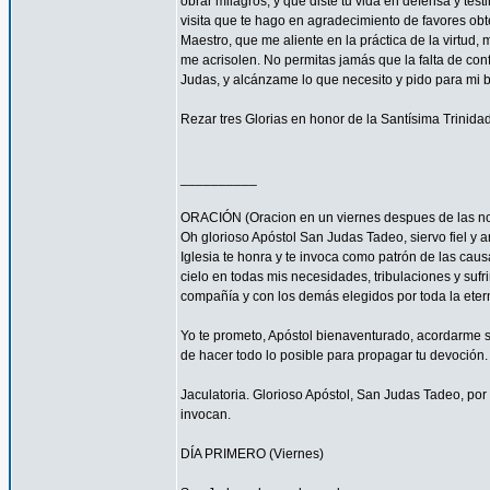
obrar milagros, y que diste tu vida en defensa y tes
visita que te hago en agradecimiento de favores ob
Maestro, que me aliente en la práctica de la virtud,
me acrisolen. No permitas jamás que la falta de con
Judas, y alcánzame lo que necesito y pido para mi 
Rezar tres Glorias en honor de la Santísima Trinidad
__________
ORACIÓN (Oracion en un viernes despues de las no
Oh glorioso Apóstol San Judas Tadeo, siervo fiel y 
Iglesia te honra y te invoca como patrón de las caus
cielo en todas mis necesidades, tribulaciones y sufr
compañía y con los demás elegidos por toda la eter
Yo te prometo, Apóstol bienaventurado, acordarme s
de hacer todo lo posible para propagar tu devoción. 
Jaculatoria. Glorioso Apóstol, San Judas Tadeo, por 
invocan.
DÍA PRIMERO (Viernes)