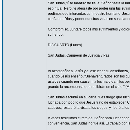
San Judas, tú te mantuviste fiel al Señor hasta la mu
espiritual. Pero, te alegraste por poder unir tus suf
pedimos que intercedas con nuestro hermano, Jesucr
confiar en Dios y poner nuestras vidas en sus mano
Compromiso. Juntaré todos mis sufrimientos y dolor
sufriendo.
DÍA CUARTO (Lunes)
San Judas, Campeón de Justicia y Paz
Al acompañar a Jesús y al escuchar su enseñanza, S
cuando Jesús enseñó, "Bienaventurados son los que 
ustedes cuando por cause mía los maldigan, los per
grande la recompensa que recibirán en el cielo." (Mt
San Judas escribió en su carta, "Les ruego que luch
luchaba por todo lo que Jesús trató de establecer. 
cautivos, restauró la vista a los ciegos, y liberó a lo
A veces resistimos el reto del Señor para luchar por 
conveniencia. San Judas no fue así. El trabajó por 