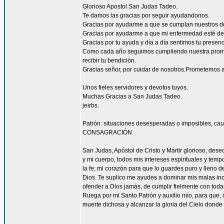
Glorioso Apostol San Judas Tadeo.
Te damos las gracias por seguir ayudandonos.
Gracias por ayudarme a que se cumplan nuestros d
Gracias por ayudarme a que mi enfermedad esté de
Gracias por tu ayuda y día a día sentimos tu presen
Como cada año seguimos cumpliendo nuestra promes
recibir tu bendición.
Gracias señor, por cuidar de nosotros.Prometemos a
Unos fieles servidores y devotos tuyos.
Muchas Gracias a San Judas Tadeo.
jeirbs.
Patrón: situaciones desesperadas o imposibles, cau
CONSAGRACIÓN
San Judas, Apóstol de Cristo y Mártir glorioso, des
y mi cuerpo, todos mis intereses espirituales y tem
la fe; mi corazón para que lo guardes puro y lleno 
Dios. Te suplico me ayudes a dominar mis malas inc
ofender a Dios jamás, de cumplir fielmente con todas
Ruega por mi Santo Patrón y auxilio mío, para que, i
muerte dichosa y alcanzar la gloria del Cielo dond