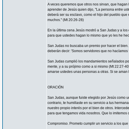
A veces queremos que otros nos sirvan, que hagan
aprender de Jesús quien dijo, "La persona entre ust
deberá ser su esclavo, como el hijo del pueblo que n
muchos." (Mt 20:26-28)
En la última cena Jesús mostró a San Judas y a los o
para que ustedes hagan lo mismo que yo les he hec
San Judas no buscaba un premio por hacer el bien. 
deberán decir: 'Somos servidores que no hacíamos f
San Judas cumplió los mandamientos señalados por 
mente, y a su prójimo como a si mismo (Mt 22:27-4
amarse ustedes unas personas a otras. Si se aman lo
ORACIÓN
San Judas, aunque fuiste elegido por Jesús como uno
contrario, te humillaste en su servicio a tus herma
nuestro propio interés por el bien de otros. Interced
para que tengamos vida nosotros. Que lo imitemos c
Compromiso. Prometo cumplir un servicio a los que 