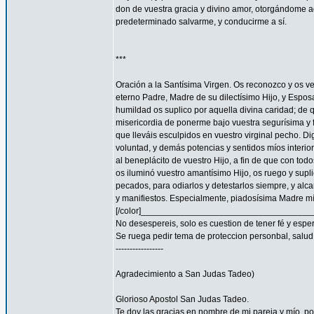
don de vuestra gracia y divino amor, otorgándome aq
predeterminado salvarme, y conducirme a sí.
***
Oración a la Santísima Virgen. Os reconozco y os ve
eterno Padre, Madre de su dilectísimo Hijo, y Espos
humildad os suplico por aquella divina caridad; de 
misericordia de ponerme bajo vuestra segurísima y f
que lleváis esculpidos en vuestro virginal pecho. 
voluntad, y demás potencias y sentidos míos interior
al beneplácito de vuestro Hijo, a fin de que con todo
os iluminó vuestro amantísimo Hijo, os ruego y supl
pecados, para odiarlos y detestarlos siempre, y a
y manifiestos. Especialmente, piadosísima Madre mía
[/color]__________________________________
No desespereis, solo es cuestion de tener fé y espe
Se ruega pedir tema de proteccion personbal, salud, familia
-----------------
Agradecimiento a San Judas Tadeo)
Glorioso Apostol San Judas Tadeo.
Te doy las gracias en nombre de mi pareja y mío, 