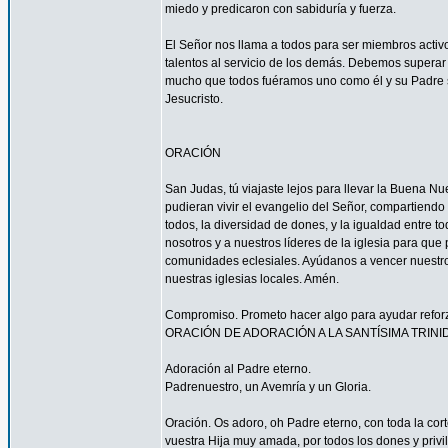
miedo y predicaron con sabiduría y fuerza.
El Señor nos llama a todos para ser miembros acti
talentos al servicio de los demás. Debemos superar 
mucho que todos fuéramos uno como él y su Padre s
Jesucristo.
ORACIÓN
San Judas, tú viajaste lejos para llevar la Buena N
pudieran vivir el evangelio del Señor, compartiendo
todos, la diversidad de dones, y la igualdad entre t
nosotros y a nuestros líderes de la iglesia para que
comunidades eclesiales. Ayúdanos a vencer nuestr
nuestras iglesias locales. Amén.
Compromiso. Prometo hacer algo para ayudar reforzar
ORACIÓN DE ADORACIÓN A LA SANTÍSIMA TRINI
Adoración al Padre eterno.
Padrenuestro, un Avemría y un Gloria.
Oración. Os adoro, oh Padre eterno, con toda la corte
vuestra Hija muy amada, por todos los dones y privi