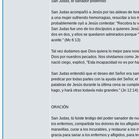
San Judas, el sanador poderoso
San Judas acompañó a Jesús por las aldeas de Israel 
a una mujer sufriendo hemorragias, resucitar a los 
probablemente oyó a Jesús contestar: "Recobra tu vi
San Judas fue uno de los discípulos a quienes Jesús 
dos en dos, y ellos se quedaron admirados porque
aceite." (Mc 6:13)
Tal vez dudamos que Dios quiera lo mejor para nos
Dios por nuestros pecados. Nos olvidamos como Je
nació ciego, explicó, "Esta incapacidad no es por ha
San Judas entendió que el deseo del Señor era sana
predicar por todas partes con la ayuda del Señor, 
palabras de Jesús durante la última cena se cumpli
hago, y hará otras todavía más grandes." (Jn 12:14)
ORACIÓN
San Judas, tú fuiste testigo del poder sanador de n
los enfermos, compartiste los dolores de los afligid
maravillas, curar a los incurables, y restaurar a l
gracia para sanar a los enfermos y afligidos, para l