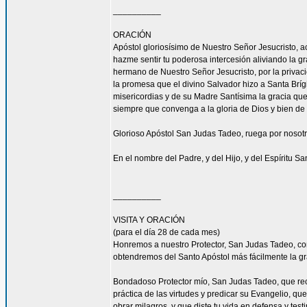
__________
ORACIÓN
Apóstol gloriosísimo de Nuestro Señor Jesucrist
hazme sentir tu poderosa intercesión aliviando la 
hermano de Nuestro Señor Jesucristo, por la privacio
la promesa que el divino Salvador hizo a Santa Bríg
misericordias y de su Madre Santísima la gracia qu
siempre que convenga a la gloria de Dios y bien de 
Glorioso Apóstol San Judas Tadeo, ruega por nosotr
En el nombre del Padre, y del Hijo, y del Espíritu S
__________
VISITA Y ORACIÓN
(para el día 28 de cada mes)
Honremos a nuestro Protector, San Judas Tadeo, c
obtendremos del Santo Apóstol más fácilmente la g
Bondadoso Protector mío, San Judas Tadeo, que reci
práctica de las virtudes y predicar su Evangelio, q
obrar milagros, y que diste tu vida en defensa y tes