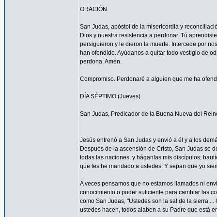
ORACIÓN
San Judas, apóstol de la misericordia y reconcilia
Dios y nuestra resistencia a perdonar. Tú aprendist
persiguieron y le dieron la muerte. Intercede por 
han ofendido. Ayúdanos a quitar todo vestigio de o
perdona. Amén.
Compromiso. Perdonaré a alguien que me ha ofendid
DÍA SÉPTIMO (Jueves)
San Judas, Predicador de la Buena Nueva del Rein
Jesús entrenó a San Judas y envió a él y a los demá
Después de la ascensión de Cristo, San Judas se de
todas las naciones, y háganlas mis discípulos; bautí
que les he mandado a ustedes. Y sepan que yo siemp
A veces pensamos que no estamos llamados ni envi
conocimiento o poder suficiente para cambiar las c
como San Judas, "Ustedes son la sal de la sierra.... 
ustedes hacen, todos alaben a su Padre que está en 