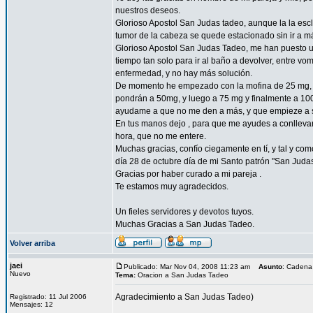
nuestros deseos.
Glorioso Apostol San Judas tadeo, aunque la la esc
tumor de la cabeza se quede estacionado sin ir a 
Glorioso Apostol San Judas Tadeo, me han puesto un
tiempo tan solo para ir al baño a devolver, entre vo
enfermedad, y no hay más solución.
De momento he empezado con la mofina de 25 mg, a 
pondrán a 50mg, y luego a 75 mg y finalmente a 10
ayudame a que no me den a más, y que empieze a sent
En tus manos dejo , para que me ayudes a conllevar 
hora, que no me entere.
Muchas gracias, confío ciegamente en tí, y tal y com
día 28 de octubre día de mi Santo patrón "San Juda
Gracias por haber curado a mi pareja .
Te estamos muy agradecidos.
Un fieles servidores y devotos tuyos.
Muchas Gracias a San Judas Tadeo.
Volver arriba
jaei
Publicado: Mar Nov 04, 2008 11:23 am
Asunto
: Cadena
Nuevo
Tema:
Oracion a San Judas Tadeo
Agradecimiento a San Judas Tadeo)
Registrado: 11 Jul 2006
Mensajes: 12