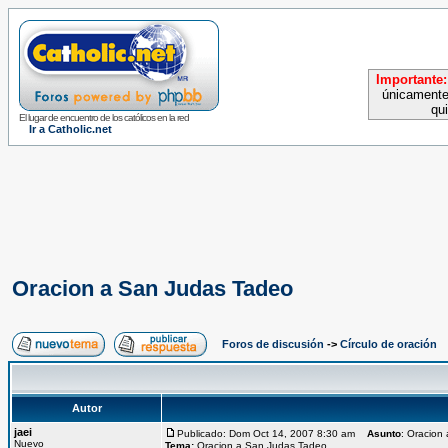
Importante:
únicamente
qu
El lugar de encuentro de los católicos en la red
Ir a Catholic.net
Oracion a San Judas Tadeo
Foros de discusión
->
Círculo de oración
Autor
jaei
Publicado: Dom Oct 14, 2007 8:30 am
Asunto
: Oracion
Nuevo
Tema:
Oracion a San Judas Tadeo