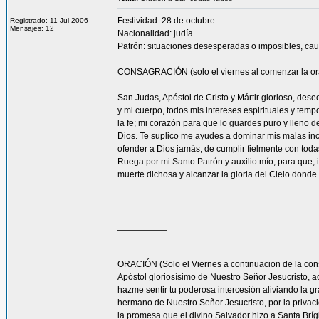
Festividad: 28 de octubre
Registrado: 11 Jul 2006
Mensajes: 12
Nacionalidad: judía
Patrón: situaciones desesperadas o imposibles, cau
CONSAGRACIÓN (solo el viernes al comenzar la or
San Judas, Apóstol de Cristo y Mártir glorioso, des
y mi cuerpo, todos mis intereses espirituales y tem
la fe; mi corazón para que lo guardes puro y lleno 
Dios. Te suplico me ayudes a dominar mis malas inc
ofender a Dios jamás, de cumplir fielmente con todas
Ruega por mi Santo Patrón y auxilio mío, para que, i
muerte dichosa y alcanzar la gloria del Cielo dond
__________
ORACIÓN (Solo el Viernes a continuacion de la con
Apóstol gloriosísimo de Nuestro Señor Jesucrist
hazme sentir tu poderosa intercesión aliviando la 
hermano de Nuestro Señor Jesucristo, por la privacio
la promesa que el divino Salvador hizo a Santa Bríg