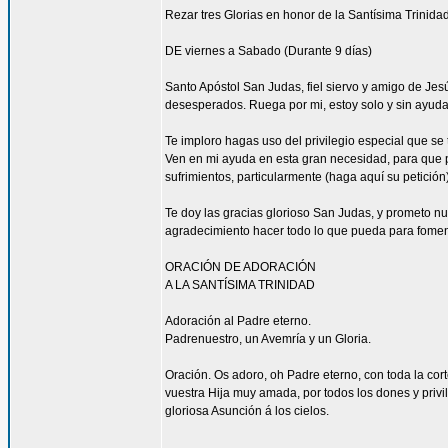
Rezar tres Glorias en honor de la Santísima Trinidad
DE viernes a Sabado (Durante 9 días)
Santo Apóstol San Judas, fiel siervo y amigo de Jesús
desesperados. Ruega por mi, estoy solo y sin ayuda
Te imploro hagas uso del privilegio especial que se
Ven en mi ayuda en esta gran necesidad, para que pu
sufrimientos, particularmente (haga aquí su petición
Te doy las gracias glorioso San Judas, y prometo n
agradecimiento hacer todo lo que pueda para fomen
ORACIÓN DE ADORACIÓN
A LA SANTÍSIMA TRINIDAD
Adoración al Padre eterno.
Padrenuestro, un Avemría y un Gloria.
Oración. Os adoro, oh Padre eterno, con toda la corte
vuestra Hija muy amada, por todos los dones y privi
gloriosa Asunción á los cielos.