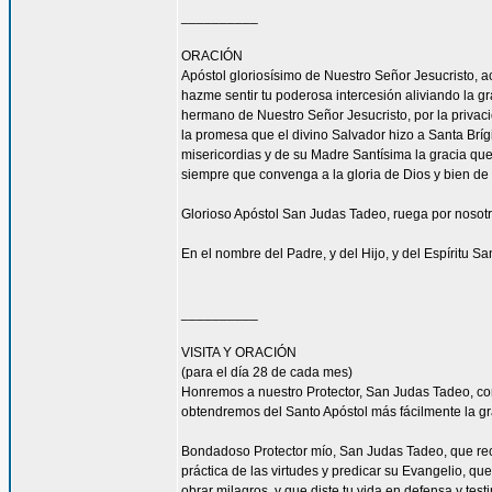
__________
ORACIÓN
Apóstol gloriosísimo de Nuestro Señor Jesucrist
hazme sentir tu poderosa intercesión aliviando la 
hermano de Nuestro Señor Jesucristo, por la privacio
la promesa que el divino Salvador hizo a Santa Bríg
misericordias y de su Madre Santísima la gracia qu
siempre que convenga a la gloria de Dios y bien de 
Glorioso Apóstol San Judas Tadeo, ruega por nosotr
En el nombre del Padre, y del Hijo, y del Espíritu S
__________
VISITA Y ORACIÓN
(para el día 28 de cada mes)
Honremos a nuestro Protector, San Judas Tadeo, c
obtendremos del Santo Apóstol más fácilmente la g
Bondadoso Protector mío, San Judas Tadeo, que reci
práctica de las virtudes y predicar su Evangelio, q
obrar milagros, y que diste tu vida en defensa y tes