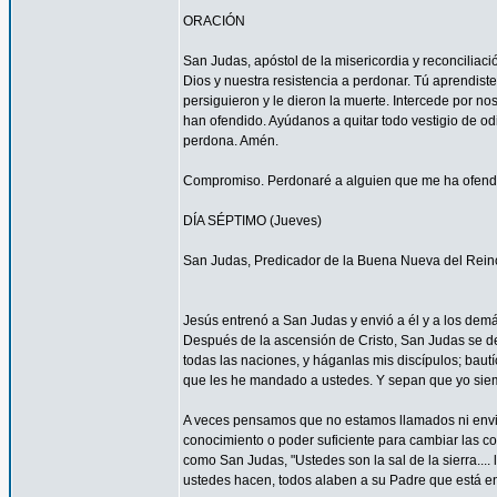
ORACIÓN
San Judas, apóstol de la misericordia y reconcilia
Dios y nuestra resistencia a perdonar. Tú aprendist
persiguieron y le dieron la muerte. Intercede por 
han ofendido. Ayúdanos a quitar todo vestigio de o
perdona. Amén.
Compromiso. Perdonaré a alguien que me ha ofendid
DÍA SÉPTIMO (Jueves)
San Judas, Predicador de la Buena Nueva del Rein
Jesús entrenó a San Judas y envió a él y a los demá
Después de la ascensión de Cristo, San Judas se de
todas las naciones, y háganlas mis discípulos; bautí
que les he mandado a ustedes. Y sepan que yo siemp
A veces pensamos que no estamos llamados ni envi
conocimiento o poder suficiente para cambiar las c
como San Judas, "Ustedes son la sal de la sierra.... 
ustedes hacen, todos alaben a su Padre que está en 