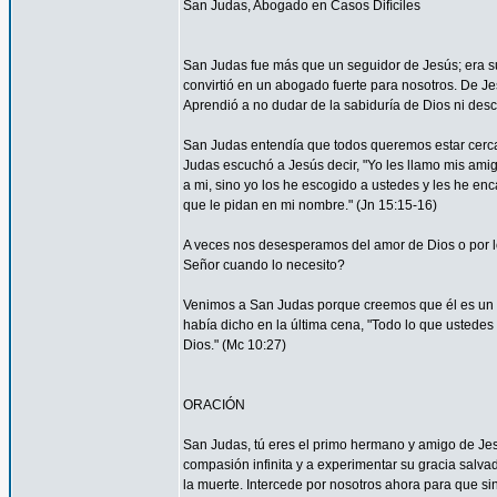
San Judas, Abogado en Casos Difíciles
San Judas fue más que un seguidor de Jesús; era su
convirtió en un abogado fuerte para nosotros. De Je
Aprendió a no dudar de la sabiduría de Dios ni desco
San Judas entendía que todos queremos estar cerca 
Judas escuchó a Jesús decir, "Yo les llamo mis am
a mi, sino yo los he escogido a ustedes y les he en
que le pidan en mi nombre." (Jn 15:15-16)
A veces nos desesperamos del amor de Dios o por
Señor cuando lo necesito?
Venimos a San Judas porque creemos que él es un 
había dicho en la última cena, "Todo lo que ustedes 
Dios." (Mc 10:27)
ORACIÓN
San Judas, tú eres el primo hermano y amigo de Jesú
compasión infinita y a experimentar su gracia salvad
la muerte. Intercede por nosotros ahora para que sin