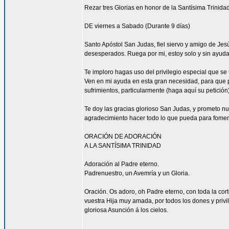
Rezar tres Glorias en honor de la Santísima Trinidad
DE viernes a Sabado (Durante 9 días)
Santo Apóstol San Judas, fiel siervo y amigo de Jesús
desesperados. Ruega por mi, estoy solo y sin ayuda
Te imploro hagas uso del privilegio especial que se
Ven en mi ayuda en esta gran necesidad, para que pu
sufrimientos, particularmente (haga aquí su petición
Te doy las gracias glorioso San Judas, y prometo n
agradecimiento hacer todo lo que pueda para fomen
ORACIÓN DE ADORACIÓN
A LA SANTÍSIMA TRINIDAD
Adoración al Padre eterno.
Padrenuestro, un Avemría y un Gloria.
Oración. Os adoro, oh Padre eterno, con toda la corte
vuestra Hija muy amada, por todos los dones y privi
gloriosa Asunción á los cielos.