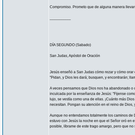
Compromiso. Prometo que de alguna manera llevaré
__________
DÍA SEGUNDO (Sabado)
San Judas, Apóstol de Oración
Jesús enseñó a San Judas cómo rezar y cómo orar c
"Pidan, y Dios les dará; busquen, y encontrarán; llam
A veces pensamos que Dios nos ha abandonado o que
inculcada por la enseñanza de Jesús: "Fijense como c
lujo, se vestía como una de ellas. ¡Cuánto más Dios h
necesitan. Pongan su atención en el reino de Dios, y
Aunque no entendamos totalmente los caminos de 
estuvo con Jesús la noche en que el Señor oró en el
posible, líbrame de este trago amargo, pero que no s