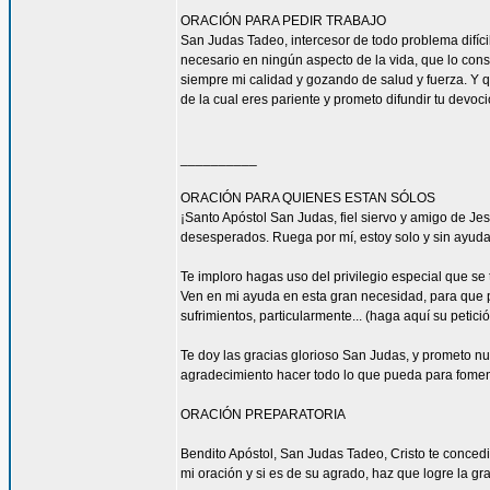
ORACIÓN PARA PEDIR TRABAJO
San Judas Tadeo, intercesor de todo problema difíci
necesario en ningún aspecto de la vida, que lo con
siempre mi calidad y gozando de salud y fuerza. Y qu
de la cual eres pariente y prometo difundir tu devoc
__________
ORACIÓN PARA QUIENES ESTAN SÓLOS
¡Santo Apóstol San Judas, fiel siervo y amigo de Jesú
desesperados. Ruega por mí, estoy solo y sin ayuda
Te imploro hagas uso del privilegio especial que se
Ven en mi ayuda en esta gran necesidad, para que pu
sufrimientos, particularmente... (haga aquí su petic
Te doy las gracias glorioso San Judas, y prometo n
agradecimiento hacer todo lo que pueda para fomen
ORACIÓN PREPARATORIA
Bendito Apóstol, San Judas Tadeo, Cristo te concedi
mi oración y si es de su agrado, haz que logre la gra