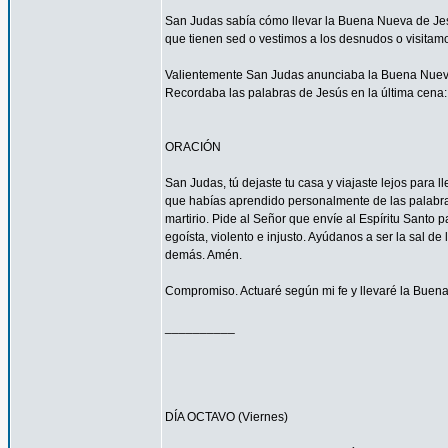
San Judas sabía cómo llevar la Buena Nueva de Jes
que tienen sed o vestimos a los desnudos o visitam
Valientemente San Judas anunciaba la Buena Nueva d
Recordaba las palabras de Jesús en la última cena: 
ORACIÓN
San Judas, tú dejaste tu casa y viajaste lejos para
que habías aprendido personalmente de las palabras y
martirio. Pide al Señor que envíe al Espíritu Santo
egoísta, violento e injusto. Ayúdanos a ser la sal d
demás. Amén.
Compromiso. Actuaré según mi fe y llevaré la Buena
__________
DÍA OCTAVO (Viernes)