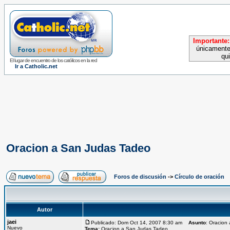
Importante:
únicamente
qu
El lugar de encuentro de los católicos en la red
Ir a Catholic.net
Oracion a San Judas Tadeo
Foros de discusión
->
Círculo de oración
Autor
jaei
Publicado: Dom Oct 14, 2007 8:30 am
Asunto
: Oracion
Nuevo
Tema:
Oracion a San Judas Tadeo