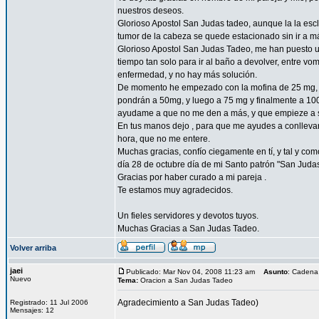
nuestros deseos.
Glorioso Apostol San Judas tadeo, aunque la la esc
tumor de la cabeza se quede estacionado sin ir a 
Glorioso Apostol San Judas Tadeo, me han puesto un
tiempo tan solo para ir al baño a devolver, entre vo
enfermedad, y no hay más solución.
De momento he empezado con la mofina de 25 mg, a 
pondrán a 50mg, y luego a 75 mg y finalmente a 10
ayudame a que no me den a más, y que empieze a sent
En tus manos dejo , para que me ayudes a conllevar 
hora, que no me entere.
Muchas gracias, confío ciegamente en tí, y tal y com
día 28 de octubre día de mi Santo patrón "San Juda
Gracias por haber curado a mi pareja .
Te estamos muy agradecidos.
Un fieles servidores y devotos tuyos.
Muchas Gracias a San Judas Tadeo.
Volver arriba
jaei
Publicado: Mar Nov 04, 2008 11:23 am
Asunto
: Cadena
Nuevo
Tema:
Oracion a San Judas Tadeo
Agradecimiento a San Judas Tadeo)
Registrado: 11 Jul 2006
Mensajes: 12