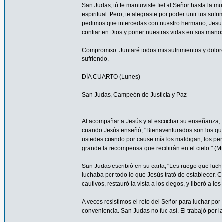
San Judas, tú te mantuviste fiel al Señor hasta la mu
espiritual. Pero, te alegraste por poder unir tus suf
pedimos que intercedas con nuestro hermano, Jesucr
confiar en Dios y poner nuestras vidas en sus mano
Compromiso. Juntaré todos mis sufrimientos y dolor
sufriendo.
DÍA CUARTO (Lunes)
San Judas, Campeón de Justicia y Paz
Al acompañar a Jesús y al escuchar su enseñanza, S
cuando Jesús enseñó, "Bienaventurados son los que 
ustedes cuando por cause mía los maldigan, los per
grande la recompensa que recibirán en el cielo." (Mt
San Judas escribió en su carta, "Les ruego que luch
luchaba por todo lo que Jesús trató de establecer. 
cautivos, restauró la vista a los ciegos, y liberó a lo
A veces resistimos el reto del Señor para luchar por 
conveniencia. San Judas no fue así. El trabajó por 