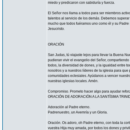
miedo y predicaron con sabiduría y fuerza.
El Señor nos llama a todos para ser miembros acti
talentos al servicio de los demás. Debemos superar 
mucho que todos fuéramos uno como él y su Padre s
Jesucristo.
ORACIÓN
San Judas, tú viajaste lejos para llevar la Buena N
pudieran vivir el evangelio del Señor, compartiendo
todos, la diversidad de dones, y la igualdad entre t
nosotros y a nuestros líderes de la iglesia para que
comunidades eclesiales. Ayúdanos a vencer nuestr
nuestras iglesias locales. Amén.
Compromiso. Prometo hacer algo para ayudar reforzar
ORACIÓN DE ADORACIÓN A LA SANTÍSIMA TRINI
Adoración al Padre eterno.
Padrenuestro, un Avemría y un Gloria.
Oración. Os adoro, oh Padre eterno, con toda la corte
vuestra Hija muy amada, por todos los dones y privi