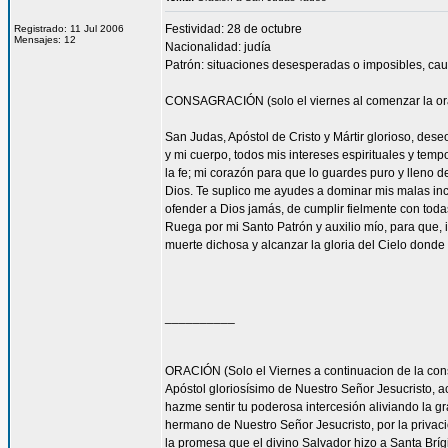
Festividad: 28 de octubre
Registrado: 11 Jul 2006
Mensajes: 12
Nacionalidad: judía
Patrón: situaciones desesperadas o imposibles, cau
CONSAGRACIÓN (solo el viernes al comenzar la or
San Judas, Apóstol de Cristo y Mártir glorioso, des
y mi cuerpo, todos mis intereses espirituales y tem
la fe; mi corazón para que lo guardes puro y lleno 
Dios. Te suplico me ayudes a dominar mis malas inc
ofender a Dios jamás, de cumplir fielmente con todas
Ruega por mi Santo Patrón y auxilio mío, para que, i
muerte dichosa y alcanzar la gloria del Cielo dond
__________
ORACIÓN (Solo el Viernes a continuacion de la con
Apóstol gloriosísimo de Nuestro Señor Jesucrist
hazme sentir tu poderosa intercesión aliviando la 
hermano de Nuestro Señor Jesucristo, por la privacio
la promesa que el divino Salvador hizo a Santa Bríg