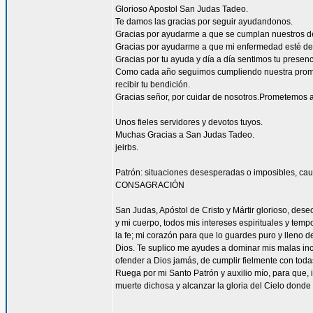
Glorioso Apostol San Judas Tadeo.
Te damos las gracias por seguir ayudandonos.
Gracias por ayudarme a que se cumplan nuestros d
Gracias por ayudarme a que mi enfermedad esté de
Gracias por tu ayuda y día a día sentimos tu presen
Como cada año seguimos cumpliendo nuestra promes
recibir tu bendición.
Gracias señor, por cuidar de nosotros.Prometemos a
Unos fieles servidores y devotos tuyos.
Muchas Gracias a San Judas Tadeo.
jeirbs.
Patrón: situaciones desesperadas o imposibles, cau
CONSAGRACIÓN
San Judas, Apóstol de Cristo y Mártir glorioso, des
y mi cuerpo, todos mis intereses espirituales y tem
la fe; mi corazón para que lo guardes puro y lleno 
Dios. Te suplico me ayudes a dominar mis malas inc
ofender a Dios jamás, de cumplir fielmente con todas
Ruega por mi Santo Patrón y auxilio mío, para que, i
muerte dichosa y alcanzar la gloria del Cielo dond