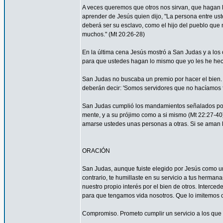
A veces queremos que otros nos sirvan, que hagan
aprender de Jesús quien dijo, "La persona entre ust
deberá ser su esclavo, como el hijo del pueblo que n
muchos." (Mt 20:26-28)
En la última cena Jesús mostró a San Judas y a los o
para que ustedes hagan lo mismo que yo les he hec
San Judas no buscaba un premio por hacer el bien. 
deberán decir: 'Somos servidores que no hacíamos f
San Judas cumplió los mandamientos señalados por 
mente, y a su prójimo como a si mismo (Mt 22:27-4
amarse ustedes unas personas a otras. Si se aman lo
ORACIÓN
San Judas, aunque fuiste elegido por Jesús como uno
contrario, te humillaste en su servicio a tus herma
nuestro propio interés por el bien de otros. Interced
para que tengamos vida nosotros. Que lo imitemos c
Compromiso. Prometo cumplir un servicio a los que 