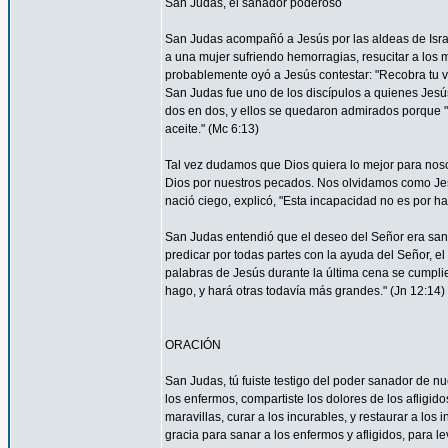
San Judas, el sanador poderoso
San Judas acompañó a Jesús por las aldeas de Israel 
a una mujer sufriendo hemorragias, resucitar a los 
probablemente oyó a Jesús contestar: "Recobra tu vi
San Judas fue uno de los discípulos a quienes Jesús 
dos en dos, y ellos se quedaron admirados porque
aceite." (Mc 6:13)
Tal vez dudamos que Dios quiera lo mejor para nos
Dios por nuestros pecados. Nos olvidamos como Je
nació ciego, explicó, "Esta incapacidad no es por ha
San Judas entendió que el deseo del Señor era sana
predicar por todas partes con la ayuda del Señor, 
palabras de Jesús durante la última cena se cumpli
hago, y hará otras todavía más grandes." (Jn 12:14)
ORACIÓN
San Judas, tú fuiste testigo del poder sanador de n
los enfermos, compartiste los dolores de los afligid
maravillas, curar a los incurables, y restaurar a l
gracia para sanar a los enfermos y afligidos, para l