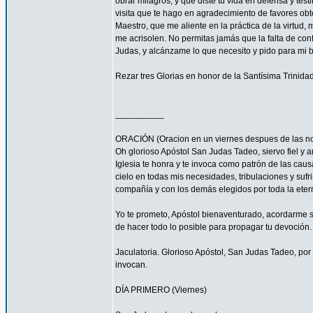
obrar milagros, y que diste tu vida en defensa y tes
visita que te hago en agradecimiento de favores ob
Maestro, que me aliente en la práctica de la virtud,
me acrisolen. No permitas jamás que la falta de con
Judas, y alcánzame lo que necesito y pido para mi 
Rezar tres Glorias en honor de la Santísima Trinidad
__________
ORACIÓN (Oracion en un viernes despues de las no
Oh glorioso Apóstol San Judas Tadeo, siervo fiel y 
Iglesia te honra y te invoca como patrón de las caus
cielo en todas mis necesidades, tribulaciones y sufr
compañía y con los demás elegidos por toda la eter
Yo te prometo, Apóstol bienaventurado, acordarme s
de hacer todo lo posible para propagar tu devoción. 
Jaculatoria. Glorioso Apóstol, San Judas Tadeo, por 
invocan.
DÍA PRIMERO (Viernes)