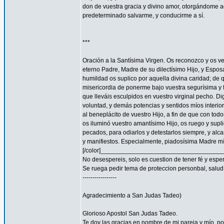
don de vuestra gracia y divino amor, otorgándome aq
predeterminado salvarme, y conducirme a sí.
***
Oración a la Santísima Virgen. Os reconozco y os ve
eterno Padre, Madre de su dilectísimo Hijo, y Espos
humildad os suplico por aquella divina caridad; de 
misericordia de ponerme bajo vuestra segurísima y f
que lleváis esculpidos en vuestro virginal pecho. 
voluntad, y demás potencias y sentidos míos interior
al beneplácito de vuestro Hijo, a fin de que con todo
os iluminó vuestro amantísimo Hijo, os ruego y supl
pecados, para odiarlos y detestarlos siempre, y a
y manifiestos. Especialmente, piadosísima Madre mía
[/color]__________________________________
No desespereis, solo es cuestion de tener fé y espe
Se ruega pedir tema de proteccion personbal, salud, familia
-----------------
Agradecimiento a San Judas Tadeo)
Glorioso Apostol San Judas Tadeo.
Te doy las gracias en nombre de mi pareja y mío, 