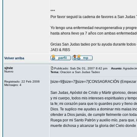
***
Por favor seguid la cadena de favores a San Judas 
Yo tengo una enfermedad neurogenerativa y progres
hasta ahora llevo ya 7 años con ambas enfermedad
Grcias San Judas tadeo por tu ayuda durante todos 
JAEI & RBS
Volver arriba
sjtvie
Publicado: Sab Dic 01, 2007 8:42 pm
Asunto
: Agradeci
Nuevo
Tema:
Oracion a San Judas Tadeo
[size=9][size=7][size=7]CONSAGRACIÓN (Empezar l
Registrado: 22 Feb 2006
Mensajes: 4
San Judas, Apóstol de Cristo y Mártir glorioso, des
y mi cuerpo, todos mis intereses espirituales y tem
la fe; mi corazón para que lo guardes puro y lleno 
Dios. Te suplico me ayudes a dominar mis malas inc
ofender a Dios jamás, de cumplir fielmente con todas
Ruega por mi Santo Patrón y auxilio mío, para que, i
muerte dichosa y alcanzar la gloria del Cielo dond