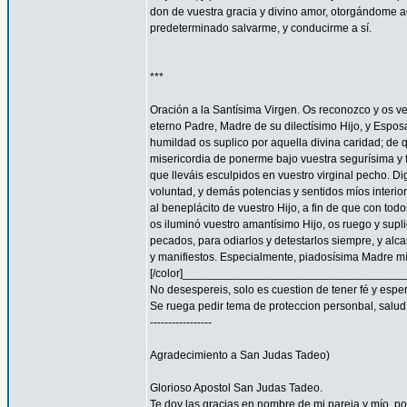
don de vuestra gracia y divino amor, otorgándome aq
predeterminado salvarme, y conducirme a sí.
***
Oración a la Santísima Virgen. Os reconozco y os ve
eterno Padre, Madre de su dilectísimo Hijo, y Espos
humildad os suplico por aquella divina caridad; de 
misericordia de ponerme bajo vuestra segurísima y f
que lleváis esculpidos en vuestro virginal pecho. 
voluntad, y demás potencias y sentidos míos interior
al beneplácito de vuestro Hijo, a fin de que con todo
os iluminó vuestro amantísimo Hijo, os ruego y supl
pecados, para odiarlos y detestarlos siempre, y a
y manifiestos. Especialmente, piadosísima Madre mía
[/color]__________________________________
No desespereis, solo es cuestion de tener fé y espe
Se ruega pedir tema de proteccion personbal, salud, familia
-----------------
Agradecimiento a San Judas Tadeo)
Glorioso Apostol San Judas Tadeo.
Te doy las gracias en nombre de mi pareja y mío, 