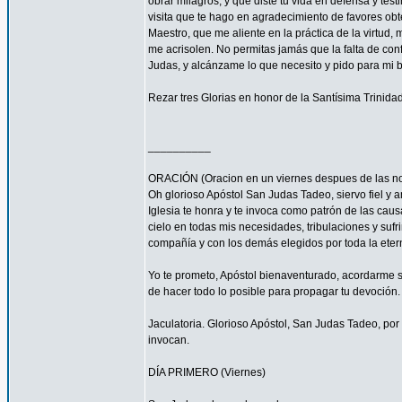
obrar milagros, y que diste tu vida en defensa y tes
visita que te hago en agradecimiento de favores ob
Maestro, que me aliente en la práctica de la virtud,
me acrisolen. No permitas jamás que la falta de con
Judas, y alcánzame lo que necesito y pido para mi 
Rezar tres Glorias en honor de la Santísima Trinidad
__________
ORACIÓN (Oracion en un viernes despues de las no
Oh glorioso Apóstol San Judas Tadeo, siervo fiel y 
Iglesia te honra y te invoca como patrón de las caus
cielo en todas mis necesidades, tribulaciones y sufr
compañía y con los demás elegidos por toda la eter
Yo te prometo, Apóstol bienaventurado, acordarme s
de hacer todo lo posible para propagar tu devoción. 
Jaculatoria. Glorioso Apóstol, San Judas Tadeo, por 
invocan.
DÍA PRIMERO (Viernes)