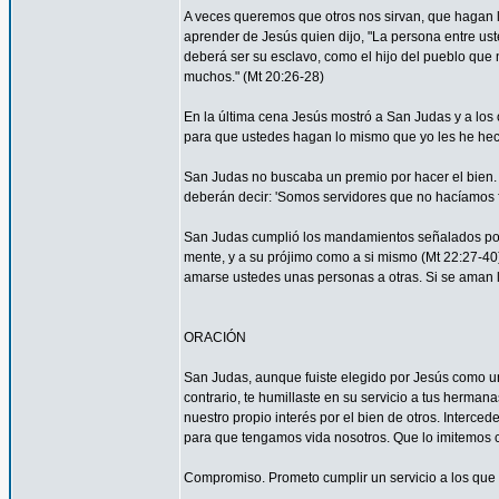
A veces queremos que otros nos sirvan, que hagan
aprender de Jesús quien dijo, "La persona entre ust
deberá ser su esclavo, como el hijo del pueblo que n
muchos." (Mt 20:26-28)
En la última cena Jesús mostró a San Judas y a los o
para que ustedes hagan lo mismo que yo les he hec
San Judas no buscaba un premio por hacer el bien. 
deberán decir: 'Somos servidores que no hacíamos f
San Judas cumplió los mandamientos señalados por 
mente, y a su prójimo como a si mismo (Mt 22:27-4
amarse ustedes unas personas a otras. Si se aman lo
ORACIÓN
San Judas, aunque fuiste elegido por Jesús como uno
contrario, te humillaste en su servicio a tus herma
nuestro propio interés por el bien de otros. Interced
para que tengamos vida nosotros. Que lo imitemos c
Compromiso. Prometo cumplir un servicio a los que 