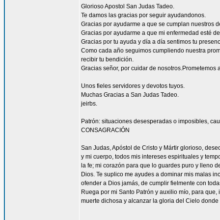
Glorioso Apostol San Judas Tadeo.
Te damos las gracias por seguir ayudandonos.
Gracias por ayudarme a que se cumplan nuestros d
Gracias por ayudarme a que mi enfermedad esté de
Gracias por tu ayuda y día a día sentimos tu presen
Como cada año seguimos cumpliendo nuestra promes
recibir tu bendición.
Gracias señor, por cuidar de nosotros.Prometemos a
Unos fieles servidores y devotos tuyos.
Muchas Gracias a San Judas Tadeo.
jeirbs.
Patrón: situaciones desesperadas o imposibles, cau
CONSAGRACIÓN
San Judas, Apóstol de Cristo y Mártir glorioso, des
y mi cuerpo, todos mis intereses espirituales y tem
la fe; mi corazón para que lo guardes puro y lleno 
Dios. Te suplico me ayudes a dominar mis malas inc
ofender a Dios jamás, de cumplir fielmente con todas
Ruega por mi Santo Patrón y auxilio mío, para que, i
muerte dichosa y alcanzar la gloria del Cielo dond