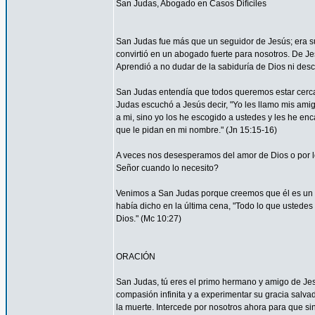
San Judas, Abogado en Casos Difíciles
San Judas fue más que un seguidor de Jesús; era su
convirtió en un abogado fuerte para nosotros. De Je
Aprendió a no dudar de la sabiduría de Dios ni desco
San Judas entendía que todos queremos estar cerca 
Judas escuchó a Jesús decir, "Yo les llamo mis am
a mi, sino yo los he escogido a ustedes y les he en
que le pidan en mi nombre." (Jn 15:15-16)
A veces nos desesperamos del amor de Dios o por
Señor cuando lo necesito?
Venimos a San Judas porque creemos que él es un 
había dicho en la última cena, "Todo lo que ustedes 
Dios." (Mc 10:27)
ORACIÓN
San Judas, tú eres el primo hermano y amigo de Jesú
compasión infinita y a experimentar su gracia salvad
la muerte. Intercede por nosotros ahora para que sin