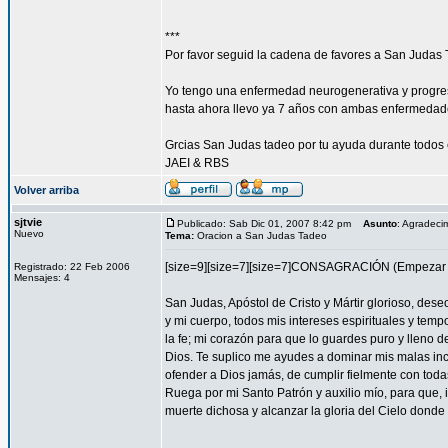
***
Por favor seguid la cadena de favores a San Judas 
Yo tengo una enfermedad neurogenerativa y progres
hasta ahora llevo ya 7 años con ambas enfermedad
Grcias San Judas tadeo por tu ayuda durante todos 
JAEI & RBS
Volver arriba
sjtvie
Publicado: Sab Dic 01, 2007 8:42 pm
Asunto
: Agradeci
Nuevo
Tema:
Oracion a San Judas Tadeo
[size=9][size=7][size=7]CONSAGRACIÓN (Empezar l
Registrado: 22 Feb 2006
Mensajes: 4
San Judas, Apóstol de Cristo y Mártir glorioso, des
y mi cuerpo, todos mis intereses espirituales y tem
la fe; mi corazón para que lo guardes puro y lleno 
Dios. Te suplico me ayudes a dominar mis malas inc
ofender a Dios jamás, de cumplir fielmente con todas
Ruega por mi Santo Patrón y auxilio mío, para que, i
muerte dichosa y alcanzar la gloria del Cielo dond