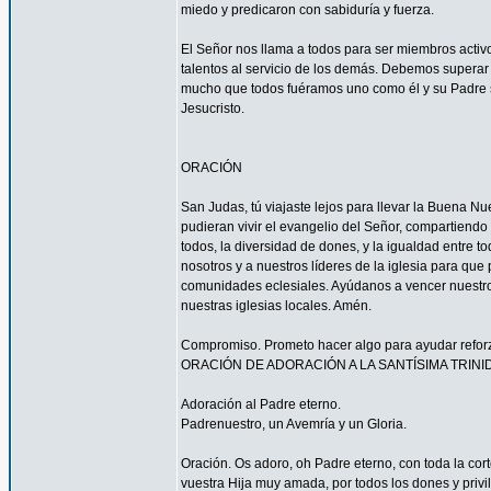
miedo y predicaron con sabiduría y fuerza.
El Señor nos llama a todos para ser miembros acti
talentos al servicio de los demás. Debemos superar 
mucho que todos fuéramos uno como él y su Padre s
Jesucristo.
ORACIÓN
San Judas, tú viajaste lejos para llevar la Buena N
pudieran vivir el evangelio del Señor, compartiendo
todos, la diversidad de dones, y la igualdad entre t
nosotros y a nuestros líderes de la iglesia para que
comunidades eclesiales. Ayúdanos a vencer nuestr
nuestras iglesias locales. Amén.
Compromiso. Prometo hacer algo para ayudar reforzar
ORACIÓN DE ADORACIÓN A LA SANTÍSIMA TRINI
Adoración al Padre eterno.
Padrenuestro, un Avemría y un Gloria.
Oración. Os adoro, oh Padre eterno, con toda la corte
vuestra Hija muy amada, por todos los dones y privi