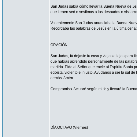
San Judas sabía cómo llevar la Buena Nueva de Jes
que tienen sed o vestimos a los desnudos o visitam
Valientemente San Judas anunciaba la Buena Nueva d
Recordaba las palabras de Jesús en la última cena: 
ORACIÓN
San Judas, tú dejaste tu casa y viajaste lejos para
que habías aprendido personalmente de las palabras y
martirio. Pide al Señor que envíe al Espíritu Santo
egoísta, violento e injusto. Ayúdanos a ser la sal d
demás. Amén.
Compromiso. Actuaré según mi fe y llevaré la Buena
__________
DÍA OCTAVO (Viernes)