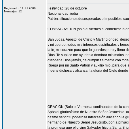
Festividad: 28 de octubre
Registrado: 11 Jul 2006
Mensajes: 12
Nacionalidad: judía
Patrón: situaciones desesperadas o imposibles, cau
CONSAGRACIÓN (solo el viernes al comenzar la or
San Judas, Apóstol de Cristo y Mártir glorioso, des
y mi cuerpo, todos mis intereses espirituales y tem
la fe; mi corazón para que lo guardes puro y lleno 
Dios. Te suplico me ayudes a dominar mis malas inc
ofender a Dios jamás, de cumplir fielmente con todas
Ruega por mi Santo Patrón y auxilio mío, para que, i
muerte dichosa y alcanzar la gloria del Cielo dond
__________
ORACIÓN (Solo el Viernes a continuacion de la con
Apóstol gloriosísimo de Nuestro Señor Jesucrist
hazme sentir tu poderosa intercesión aliviando la 
hermano de Nuestro Señor Jesucristo, por la privacio
la promesa que el divino Salvador hizo a Santa Bríg