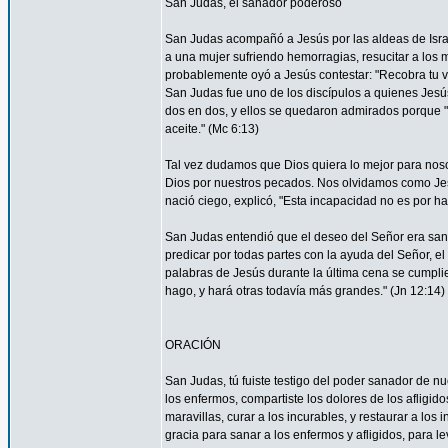
San Judas, el sanador poderoso
San Judas acompañó a Jesús por las aldeas de Israel 
a una mujer sufriendo hemorragias, resucitar a los 
probablemente oyó a Jesús contestar: "Recobra tu vi
San Judas fue uno de los discípulos a quienes Jesús 
dos en dos, y ellos se quedaron admirados porque
aceite." (Mc 6:13)
Tal vez dudamos que Dios quiera lo mejor para nos
Dios por nuestros pecados. Nos olvidamos como Je
nació ciego, explicó, "Esta incapacidad no es por ha
San Judas entendió que el deseo del Señor era sana
predicar por todas partes con la ayuda del Señor, 
palabras de Jesús durante la última cena se cumpli
hago, y hará otras todavía más grandes." (Jn 12:14)
ORACIÓN
San Judas, tú fuiste testigo del poder sanador de n
los enfermos, compartiste los dolores de los afligid
maravillas, curar a los incurables, y restaurar a l
gracia para sanar a los enfermos y afligidos, para l