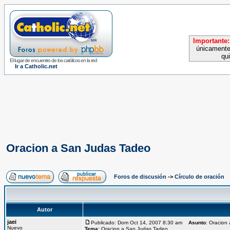
Importante:
únicamente
qu
El lugar de encuentro de los católicos en la red
Ir a Catholic.net
Oracion a San Judas Tadeo
Foros de discusión
->
Círculo de oración
Autor
jaei
Publicado: Dom Oct 14, 2007 8:30 am
Asunto
: Oracion
Nuevo
Tema:
Oracion a San Judas Tadeo