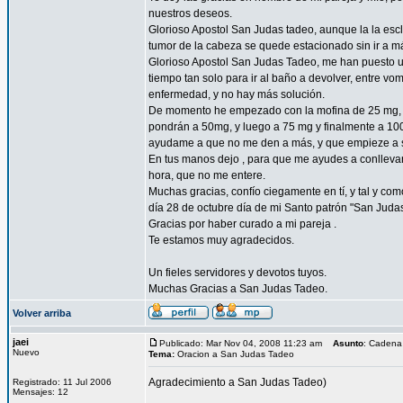
nuestros deseos.
Glorioso Apostol San Judas tadeo, aunque la la esc
tumor de la cabeza se quede estacionado sin ir a 
Glorioso Apostol San Judas Tadeo, me han puesto un
tiempo tan solo para ir al baño a devolver, entre vo
enfermedad, y no hay más solución.
De momento he empezado con la mofina de 25 mg, a 
pondrán a 50mg, y luego a 75 mg y finalmente a 10
ayudame a que no me den a más, y que empieze a sent
En tus manos dejo , para que me ayudes a conllevar 
hora, que no me entere.
Muchas gracias, confío ciegamente en tí, y tal y com
día 28 de octubre día de mi Santo patrón "San Juda
Gracias por haber curado a mi pareja .
Te estamos muy agradecidos.
Un fieles servidores y devotos tuyos.
Muchas Gracias a San Judas Tadeo.
Volver arriba
jaei
Publicado: Mar Nov 04, 2008 11:23 am
Asunto
: Cadena
Nuevo
Tema:
Oracion a San Judas Tadeo
Agradecimiento a San Judas Tadeo)
Registrado: 11 Jul 2006
Mensajes: 12