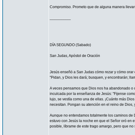
Compromiso. Prometo que de alguna manera llevaré
__________
DÍA SEGUNDO (Sabado)
San Judas, Apóstol de Oración
Jesús enseñó a San Judas cómo rezar y cómo orar c
"Pidan, y Dios les dará; busquen, y encontrarán; llam
A veces pensamos que Dios nos ha abandonado o que
inculcada por la enseñanza de Jesús: "Fijense como c
lujo, se vestía como una de ellas. ¡Cuánto más Dios h
necesitan. Pongan su atención en el reino de Dios, y
Aunque no entendamos totalmente los caminos de 
estuvo con Jesús la noche en que el Señor oró en el
posible, líbrame de este trago amargo, pero que no s