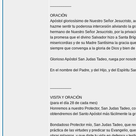
__________
ORACIÓN
Apóstol gloriosísimo de Nuestro Señor Jesucrist
hazme sentir tu poderosa intercesión aliviando la 
hermano de Nuestro Señor Jesucristo, por la privacio
la promesa que el divino Salvador hizo a Santa Bríg
misericordias y de su Madre Santísima la gracia qu
siempre que convenga a la gloria de Dios y bien de 
Glorioso Apóstol San Judas Tadeo, ruega por nosotr
En el nombre del Padre, y del Hijo, y del Espíritu S
__________
VISITA Y ORACIÓN
(para el día 28 de cada mes)
Honremos a nuestro Protector, San Judas Tadeo, c
obtendremos del Santo Apóstol más fácilmente la g
Bondadoso Protector mío, San Judas Tadeo, que reci
práctica de las virtudes y predicar su Evangelio, q
obrar milagros, y que diste tu vida en defensa y tes