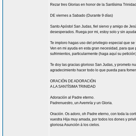
Rezar tres Glorias en honor de la Santísima Trinidad
DE viernes a Sabado (Durante 9 días)
Santo Apóstol San Judas, fiel siervo y amigo de Jesús
desesperados. Ruega por mi, estoy solo y sin ayuda
Te imploro hagas uso del privilegio especial que se
Ven en mi ayuda en esta gran necesidad, para que pu
sufrimientos, particularmente (haga aquí su petición
Te doy las gracias glorioso San Judas, y prometo n
agradecimiento hacer todo lo que pueda para fomen
ORACIÓN DE ADORACIÓN
A LA SANTÍSIMA TRINIDAD
Adoración al Padre eterno.
Padrenuestro, un Avemría y un Gloria.
Oración. Os adoro, oh Padre eterno, con toda la corte
vuestra Hija muy amada, por todos los dones y privi
gloriosa Asunción á los cielos.