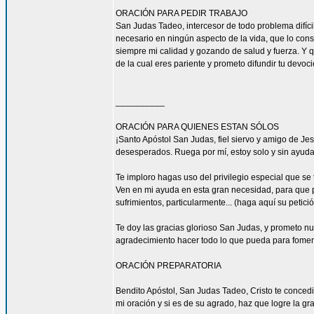
ORACIÓN PARA PEDIR TRABAJO
San Judas Tadeo, intercesor de todo problema difíci
necesario en ningún aspecto de la vida, que lo con
siempre mi calidad y gozando de salud y fuerza. Y qu
de la cual eres pariente y prometo difundir tu devoc
__________
ORACIÓN PARA QUIENES ESTAN SÓLOS
¡Santo Apóstol San Judas, fiel siervo y amigo de Jesú
desesperados. Ruega por mí, estoy solo y sin ayuda
Te imploro hagas uso del privilegio especial que se
Ven en mi ayuda en esta gran necesidad, para que pu
sufrimientos, particularmente... (haga aquí su petic
Te doy las gracias glorioso San Judas, y prometo n
agradecimiento hacer todo lo que pueda para fomen
ORACIÓN PREPARATORIA
Bendito Apóstol, San Judas Tadeo, Cristo te concedi
mi oración y si es de su agrado, haz que logre la gra