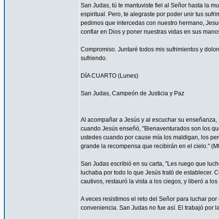
San Judas, tú te mantuviste fiel al Señor hasta la mu
espiritual. Pero, te alegraste por poder unir tus suf
pedimos que intercedas con nuestro hermano, Jesucr
confiar en Dios y poner nuestras vidas en sus mano
Compromiso. Juntaré todos mis sufrimientos y dolor
sufriendo.
DÍA CUARTO (Lunes)
San Judas, Campeón de Justicia y Paz
Al acompañar a Jesús y al escuchar su enseñanza, S
cuando Jesús enseñó, "Bienaventurados son los que 
ustedes cuando por cause mía los maldigan, los per
grande la recompensa que recibirán en el cielo." (Mt
San Judas escribió en su carta, "Les ruego que luch
luchaba por todo lo que Jesús trató de establecer. 
cautivos, restauró la vista a los ciegos, y liberó a lo
A veces resistimos el reto del Señor para luchar por 
conveniencia. San Judas no fue así. El trabajó por 