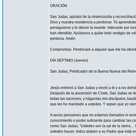
ORACIÓN
San Judas, apóstol de la misericordia y reconcilia
Dios y nuestra resistencia a perdonar. Tú aprendist
persiguieron y le dieron la muerte. Intercede por 
han ofendido. Ayúdanos a quitar todo vestigio de o
perdona. Amén.
Compromiso. Perdonaré a alguien que me ha ofendid
DÍA SÉPTIMO (Jueves)
San Judas, Predicador de la Buena Nueva del Rein
Jesús entrenó a San Judas y envió a él y a los demá
Después de la ascensión de Cristo, San Judas se de
todas las naciones, y háganlas mis discípulos; bautí
que les he mandado a ustedes. Y sepan que yo siemp
A veces pensamos que no estamos llamados ni envi
conocimiento o poder suficiente para cambiar las c
como San Judas, "Ustedes son la sal de la sierra.... 
ustedes hacen, todos alaben a su Padre que está en 