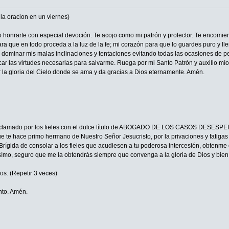
a oracion en un viernes)
eo honrarte con especial devoción. Te acojo como mi patrón y protector. Te encomie
ra que en todo proceda a la luz de la fe; mi corazón para que lo guardes puro y ll
a dominar mis malas inclinaciones y tentaciones evitando todas las ocasiones de p
car las virtudes necesarias para salvarme. Ruega por mi Santo Patrón y auxilio mío,
r la gloria del Cielo donde se ama y da gracias a Dios eternamente. Amén.
 aclamado por los fieles con el dulce título de ABOGADO DE LOS CASOS DESESPER
 te hace primo hermano de Nuestro Señor Jesucristo, por la privaciones y fatigas qu
Brígida de consolar a los fieles que acudiesen a tu poderosa intercesión, obtenme 
símo, seguro que me la obtendrás siempre que convenga a la gloria de Dios y bien 
os. (Repetir 3 veces)
anto. Amén.