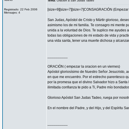
Tema:
Oracion a San Judas Tadeo
[size=9][size=7][size=7]CONSAGRACIÓN (Empezar l
Registrado: 22 Feb 2006
Mensajes: 4
San Judas, Apóstol de Cristo y Mártir glorioso, des
asimismo los de mi familia. Te consagro mi mente pa
unida a la voluntad de Dios. Te suplico me ayudes 
todas las obligaciones de mi estado de vida y practi
una vida santa, tener una muerte dichosa y alcanza
__________
ORACIÓN ( empezar la oracion en un viernes)
Apóstol gloriosísimo de Nuestro Señor Jesucristo,
en que me encuentro. Por el estrecho parentesco que
por la promesa que el divino Salvador hizo a Santa 
ilimitada confianza te pido a Ti, Padre mío bondado
Glorioso Apóstol San Judas Tadeo, ruega por nosotr
En el nombre del Padre, y del Hijo, y del Espíritu S
__________