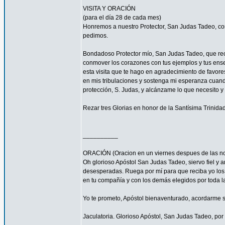
VISITA Y ORACIÓN
(para el día 28 de cada mes)
Honremos a nuestro Protector, San Judas Tadeo, co
pedimos.
Bondadoso Protector mío, San Judas Tadeo, que recib
conmover los corazones con tus ejemplos y tus enseñ
esta visita que te hago en agradecimiento de favore
en mis tribulaciones y sostenga mi esperanza cuando
protección, S. Judas, y alcánzame lo que necesito y
Rezar tres Glorias en honor de la Santísima Trinidad
__________
ORACIÓN (Oracion en un viernes despues de las no
Oh glorioso Apóstol San Judas Tadeo, siervo fiel y a
desesperadas. Ruega por mí para que reciba yo los c
en tu compañía y con los demás elegidos por toda la
Yo te prometo, Apóstol bienaventurado, acordarme si
Jaculatoria. Glorioso Apóstol, San Judas Tadeo, por 