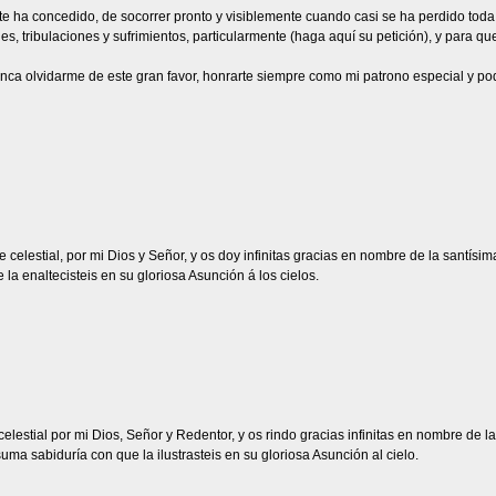
e te ha concedido, de socorrer pronto y visiblemente cuando casi se ha perdido to
s, tribulaciones y sufrimientos, particularmente (haga aquí su petición), y para q
unca olvidarme de este gran favor, honrarte siempre como mi patrono especial y po
e celestial, por mi Dios y Señor, y os doy infinitas gracias en nombre de la santísi
a enaltecisteis en su gloriosa Asunción á los cielos.
 celestial por mi Dios, Señor y Redentor, y os rindo gracias infinitas en nombre de
ma sabiduría con que la ilustrasteis en su gloriosa Asunción al cielo.