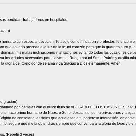
sas perdidas, trabajadores en hospitales.
acion)
eo honrarte con especial devoción. Te acojo como mi patrón y protector. Te encomie
ra que en todo proceda a la luz de la fe; mi corazón para que lo guardes puro y ll
a dominar mis malas inclinaciones y tentaciones evitando todas las ocasiones de p
car las virtudes necesarias para salvarme. Ruega por mi Santo Patrón y auxilio mío,
r la gloria del Cielo donde se ama y da gracias a Dios eternamente. Amén.
sagracion)
 aclamado por los fieles con el dulce título de ABOGADO DE LOS CASOS DESESPER
 te hace primo hermano de Nuestro Señor Jesucristo, por la privaciones y fatigas qu
Brígida de consolar a los fieles que acudiesen a tu poderosa intercesión, obtenme 
símo, seguro que me la obtendrás siempre que convenga a la gloria de Dios y bien 
os. (Repetir 3 veces)