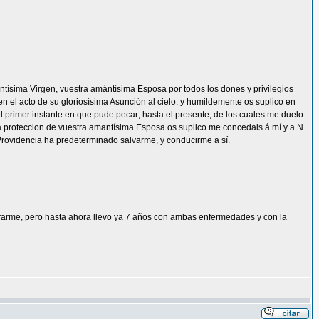
 santísima Virgen, vuestra amántísima Esposa por todos los dones y privilegios
en el acto de su gloriosísima Asunción al cielo; y humildemente os suplico en
primer instante en que pude pecar; hasta el presente, de los cuales me duelo
ima proteccion de vuestra amantísima Esposa os suplico me concedais á mí y a N.
 Providencia ha predeterminado salvarme, y conducirme a sí.
rarme, pero hasta ahora llevo ya 7 años con ambas enfermedades y con la