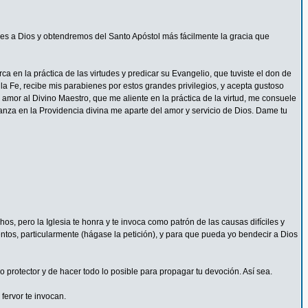
s a Dios y obtendremos del Santo Apóstol más fácilmente la gracia que
 en la práctica de las virtudes y predicar su Evangelio, que tuviste el don de
la Fe, recibe mis parabienes por estos grandes privilegios, y acepta gustoso
mor al Divino Maestro, que me aliente en la práctica de la virtud, me consuele
ianza en la Providencia divina me aparte del amor y servicio de Dios. Dame tu
s, pero la Iglesia te honra y te invoca como patrón de las causas difíciles y
ntos, particularmente (hágase la petición), y para que pueda yo bendecir a Dios
protector y de hacer todo lo posible para propagar tu devoción. Así sea.
fervor te invocan.