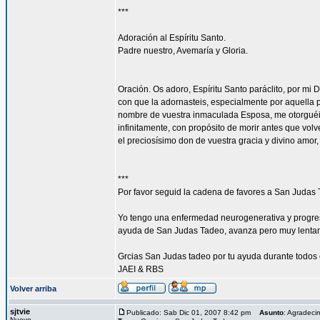
***
Adoración al Espíritu Santo.
Padre nuestro, Avemaría y Gloria.
Oración. Os adoro, Espíritu Santo paráclito, por mi 
con que la adornasteis, especialmente por aquella p
nombre de vuestra inmaculada Esposa, me otorguéis
infinitamente, con propósito de morir antes que vol
el preciosísimo don de vuestra gracia y divino amor
***
Por favor seguid la cadena de favores a San Judas 
Yo tengo una enfermedad neurogenerativa y progres
ayuda de San Judas Tadeo, avanza pero muy lenta
Grcias San Judas tadeo por tu ayuda durante todos 
JAEI & RBS
Volver arriba
sjtvie
Publicado: Sab Dic 01, 2007 8:42 pm
Asunto
: Agradeci
Nuevo