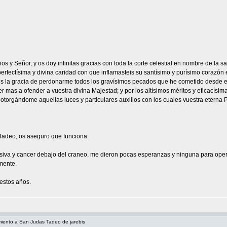
Dios y Señor, y os doy infinitas gracias con toda la corte celestial en nombre de la
erfectísima y divina caridad con que inflamasteis su santísimo y purísimo corazón 
 la gracia de perdonarme todos los gravísimos pecados que he cometido desde el 
ver mas a ofender a vuestra divina Majestad; y por los altísimos méritos y eficacís
, otorgándome aquellas luces y particulares auxilios con los cuales vuestra eterna
Tadeo, os aseguro que funciona.
iva y cancer debajo del craneo, me dieron pocas esperanzas y ninguna para ope
mente.
estos años.
miento a San Judas Tadeo de jarebis