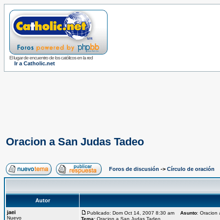
El lugar de encuentro de los católicos en la red
Ir a Catholic.net
Oracion a San Judas Tadeo
Foros de discusión
->
Círculo de oración
Autor
jaei
Publicado: Dom Oct 14, 2007 8:30 am
Asunto
: Oracion
Nuevo
Tema:
Oracion a San Judas Tadeo