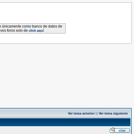
van únicamente como banco de datos de
evos foros solo de
.
click aquí
Ver tema anterior
::
Ver tema siguiente