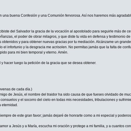
n una buena Confesión y una Comunión fervorosa. Así nos haremos más agradable
iste del Salvador la gracia de la vocación al apostolado para seguirle más de cerca
anzas, el poder de obrar milagros, y que diste tu vida en defensa y testimonio de 
s obtenidos y para obtener nuevas gracias por tu mediación. Alcánzame un grande a
 el infortunio y la desgracia me acrisolen. No permitas jamás que la falta de conf
 pido para mi bien temporal y eterno. Amén.
 y hacer luego la petición de la gracia que se desea obtener.
venas de cada día.)
migo de Jesús, el nombre del traidor ha sido causa de que fueses olvidado de mucho
onsuelos y el socorro del cielo en todas mis necesidades, tribulaciones y sufrimie
 eternidad.
empre de este gran favor; jamás dejaré de honrarte como a mi especial y poderoso 
amor a Jesús y a María, escucha mi oración y protege a mi familia, y a cuantos con 