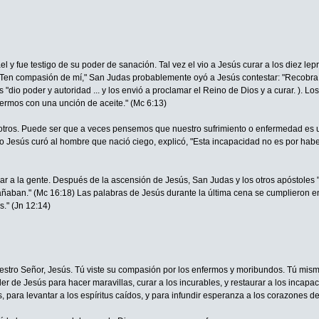
y fue testigo de su poder de sanación. Tal vez el vio a Jesús curar a los diez lep
! Ten compasión de mí," San Judas probablemente oyó a Jesús contestar: "Recobra t
 "dio poder y autoridad ... y los envió a proclamar el Reino de Dios y a curar. ).
rmos con una unción de aceite." (Mc 6:13)
otros. Puede ser que a veces pensemos que nuestro sufrimiento o enfermedad es 
Jesús curó al hombre que nació ciego, explicó, "Esta incapacidad no es por haber 
 a la gente. Después de la ascensión de Jesús, San Judas y los otros apóstoles "s
aban." (Mc 16:18) Las palabras de Jesús durante la última cena se cumplieron e
." (Jn 12:14)
uestro Señor, Jesús. Tú viste su compasión por los enfermos y moribundos. Tú mismo 
oder de Jesús para hacer maravillas, curar a los incurables, y restaurar a los inca
s, para levantar a los espíritus caídos, y para infundir esperanza a los corazones