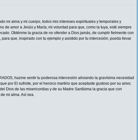
ndo mi alma y mi cuerpo, todos mis intereses espirituales y temporales y
eno de amor a Jesús y María; mi voluntad para que, como la tuya, esté siempre
ecado. Obténme la gracia de no ofender a Dios jamás, de cumplir fielmente con
 para que, inspirado con tu ejemplo y asistido por tu intercesión, pueda llevar
ADOS, hazme sentir tu poderosa intercesión aliviando la gravísima necesidad
e por El sufriste, por el heroico martirio que aceptaste gustoso por su amor,
del Dios de las misericordias y de su Madre Santísima la gracia que con
de mi alma. Así sea.