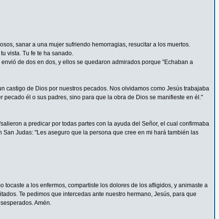
rosos, sanar a una mujer sufriendo hemorragias, resucitar a los muertos.
u vista. Tu fe te ha sanado.
 Los envió de dos en dos, y ellos se quedaron admirados porque "Echaban a
un castigo de Dios por nuestros pecados. Nos olvidamos como Jesús trabajaba
pecado él o sus padres, sino para que la obra de Dios se manifieste en él."
alieron a predicar por todas partes con la ayuda del Señor, el cual confirmaba
n San Judas: "Les aseguro que la persona que cree en mi hará también las
tocaste a los enfermos, compartiste los dolores de los afligidos, y animaste a
pacitados. Te pedimos que intercedas ante nuestro hermano, Jesús, para que
 desesperados. Amén.