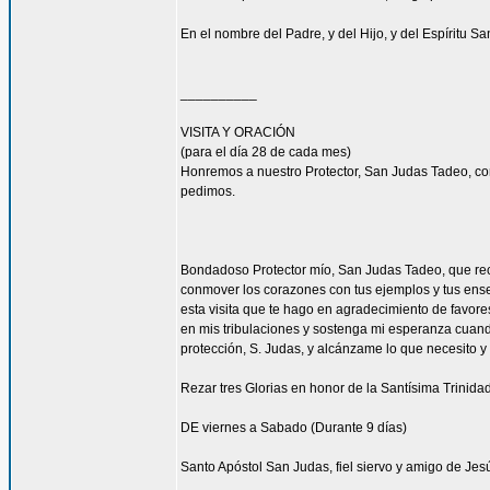
En el nombre del Padre, y del Hijo, y del Espíritu S
__________
VISITA Y ORACIÓN
(para el día 28 de cada mes)
Honremos a nuestro Protector, San Judas Tadeo, co
pedimos.
Bondadoso Protector mío, San Judas Tadeo, que recib
conmover los corazones con tus ejemplos y tus enseñ
esta visita que te hago en agradecimiento de favore
en mis tribulaciones y sostenga mi esperanza cuando
protección, S. Judas, y alcánzame lo que necesito y
Rezar tres Glorias en honor de la Santísima Trinidad
DE viernes a Sabado (Durante 9 días)
Santo Apóstol San Judas, fiel siervo y amigo de Jesú