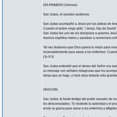
DÍA PRIMERO (Viernes)
San Judas, el sanador poderoso
San Judas acompañó a Jesús por las aldeas de Israel 
Cuando el pobre ciego gritó, "¡Jesús, hijo de David
San Judas fue uno de los discípulos a quienes Jesús
muchos espíritus malos y sanaban a numerosos enfe
Tal vez dudamos que Dios quiera lo mejor para nos
incansablemente para sanar a los enfermos. Cuando 
(Jn 9:3)
San Judas entendió que el deseo del Señor era sanar
su mensaje con señales milagrosas que los acompañ
obras que yo hago, y hará otras todavía más grandes
ORACIÓN
San Judas, tú fuiste testigo del poder sanador de n
los desconsolados. Tú recibiste la autoridad y el p
envíe su gracia para sanar a los enfermos y afligido