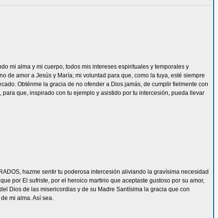
ndo mi alma y mi cuerpo, todos mis intereses espirituales y temporales y
eno de amor a Jesús y María; mi voluntad para que, como la tuya, esté siempre
ecado. Obténme la gracia de no ofender a Dios jamás, de cumplir fielmente con
 para que, inspirado con tu ejemplo y asistido por tu intercesión, pueda llevar
ADOS, hazme sentir tu poderosa intercesión aliviando la gravísima necesidad
e por El sufriste, por el heroico martirio que aceptaste gustoso por su amor,
del Dios de las misericordias y de su Madre Santísima la gracia que con
de mi alma. Así sea.