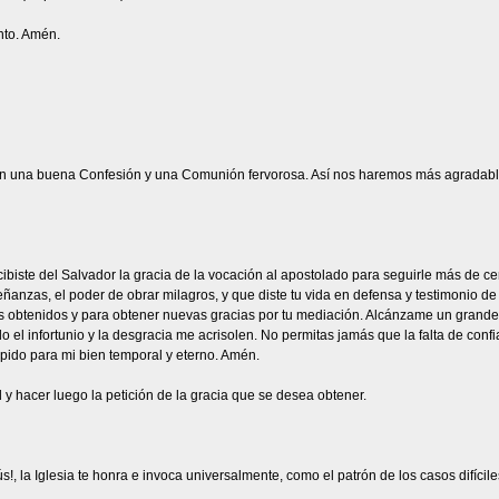
anto. Amén.
n una buena Confesión y una Comunión fervorosa. Así nos haremos más agradable
iste del Salvador la gracia de la vocación al apostolado para seguirle más de cerca
anzas, el poder de obrar milagros, y que diste tu vida en defensa y testimonio de 
s obtenidos y para obtener nuevas gracias por tu mediación. Alcánzame un grande a
 el infortunio y la desgracia me acrisolen. No permitas jamás que la falta de conf
 pido para mi bien temporal y eterno. Amén.
 y hacer luego la petición de la gracia que se desea obtener.
s!, la Iglesia te honra e invoca universalmente, como el patrón de los casos difíci