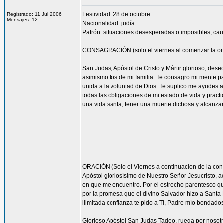
Festividad: 28 de octubre
Registrado: 11 Jul 2006
Mensajes: 12
Nacionalidad: judía
Patrón: situaciones desesperadas o imposibles, cau
CONSAGRACIÓN (solo el viernes al comenzar la or
San Judas, Apóstol de Cristo y Mártir glorioso, des
asimismo los de mi familia. Te consagro mi mente pa
unida a la voluntad de Dios. Te suplico me ayudes 
todas las obligaciones de mi estado de vida y practi
una vida santa, tener una muerte dichosa y alcanza
__________
ORACIÓN (Solo el Viernes a continuacion de la con
Apóstol gloriosísimo de Nuestro Señor Jesucristo,
en que me encuentro. Por el estrecho parentesco que
por la promesa que el divino Salvador hizo a Santa 
ilimitada confianza te pido a Ti, Padre mío bondado
Glorioso Apóstol San Judas Tadeo, ruega por nosotr