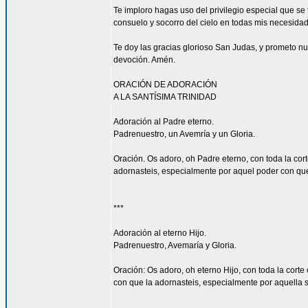
Te imploro hagas uso del privilegio especial que s
consuelo y socorro del cielo en todas mis necesidade
Te doy las gracias glorioso San Judas, y prometo n
devoción. Amén.
ORACIÓN DE ADORACIÓN
A LA SANTÍSIMA TRINIDAD
Adoración al Padre eterno.
Padrenuestro, un Avemría y un Gloria.
Oración. Os adoro, oh Padre eterno, con toda la cort
adornasteis, especialmente por aquel poder con que l
***
Adoración al eterno Hijo.
Padrenuestro, Avemaría y Gloria.
Oración: Os adoro, oh eterno Hijo, con toda la corte
con que la adornasteis, especialmente por aquella su